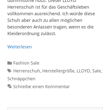
Gummisohle nutzt. Dieser LLOYD
Herrenschuh ist für das Geschäftsleben
vollkommen ausreichend. Ich würde diese
Schuh aber auch zu allen möglichen
besonderen Anlassen tragen, wenn es die
Kleiderordnung zulässt.
Weiterlesen
Kategorien
Fashion Sale
Schlagwörter
Herrenschuh
,
Herstellergröße
,
LLOYD
,
Sale
,
Schnäppchen
Schreibe einen Kommentar