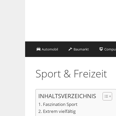
Zum
Inhalt
springen
Automobil
Baumarkt
Compute
Sport & Freizeit
INHALTSVERZEICHNIS
Faszination Sport
Extrem vielfältig