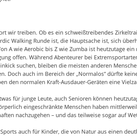
port wir treiben. Ob es ein schweißtreibendes Zirkelt
dic Walking Runde ist, die Hauptsache ist, sich überh
Von A wie Aerobic bis Z wie Zumba ist heutzutage ein
igung offen. Während Abenteurer bei Extremsportarte
inkick suchen, bleiben die meisten anderen Mensche
en. Doch auch im Bereich der „Normalos“ dürfte kei
en den normalen Kraft-Ausdauer-Geräten eine Vielzahl
twas für junge Leute, auch Senioren können heutzutag
körperlich eingeschränkte Menschen haben mittlerweile
haften nachzugehen – und das teilweise sogar auf W
 Sports auch für Kinder, die von Natur aus einen de