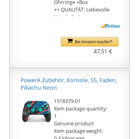
Ohrringe +Box
++ QUALITÄT: Liebevolle
Handarbeit aus unserer
Werkstatt in Berlin
++ VORTEILE:
100{2ab583e22f7d093c
Bei Amazon kaufen*
c0e02d5f094522a09711
47,51 €
0e05a954d36f61730cb8
32051d26} Baumwolle -
Schneller Versand aus
Deutschland!
PowerA Zubehör, Konsole, SS, Faden,
++ FRÖHLICHE
Pikachu Neon
GESCHENKE: Miniblings
eignen sich wunderbar
1518379-01
um Ihren Liebsten eine
Item package quantity:
Freude zu machen -
1
Perfekt als Geschenk
Genuine product
für den Schulanfang,
Item package weight:
Namenstag,
0.4 kilograms