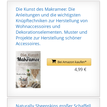
Wohnaccessoires &
Deko auch eine tolle
Die Kunst des Makramee: Die
Auswahl an
Anleitungen und die wichtigsten
Kleinmöbeln & vielen
Knüpftechniken zur Herstellung von
anderen Zubehör für
Wohnaccessoires und
deine eigenen vier
Dekorationselementen. Muster und
Wände.
Projekte zur Herstellung schöner
Maße Deko Ananas (B x
Accessoires.
T x H): Die Ananas Deko
Gold / Silber oder weiß
(DIY) sind alle 11 x 11x
Bei Amazon kaufen*
21 cm groß. Damit
4,99 €
eigenen sie sich für die
meisten Regale und
Abstellflächen.
Innendekoration von
shelfmade : Bei
shelfmade findest du
neben
Naturally Sheepskins großer Schaffell