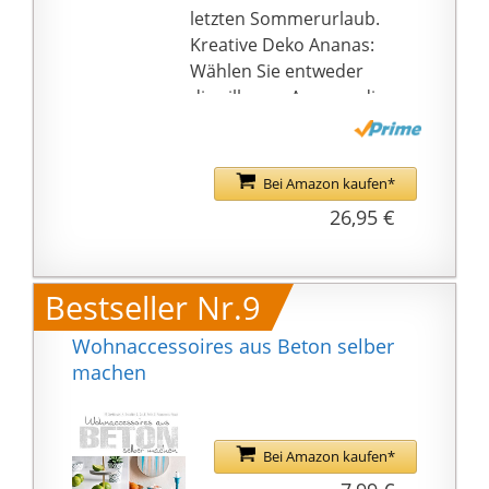
letzten Sommerurlaub.
Kreative Deko Ananas:
Wählen Sie entweder
die silberne Ananas, die
goldene Ananas oder
die weiße Annanas.
Wenn ihre
Bei Amazon kaufen*
Wunschfarbe nicht
26,95 €
dabei ist, nutzen Sie
einfach unsere weiße
Ananas als DIY Version
Bestseller Nr.9
zum selber ansprühen.
In der Beschreibung
Wohnaccessoires aus Beton selber
finden Sie eine große
machen
Auswahl an
unterschiedlichen
Sprühfarben.
Bei Amazon kaufen*
Outdoor