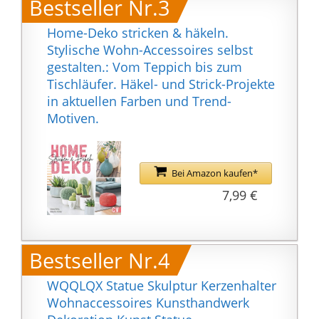
Bestseller Nr.3
wunderbar vielseitig
mit vielen Wohnstilen
Home-Deko stricken & häkeln.
kombinieren kannst
Stylische Wohn-Accessoires selbst
Abmessungen B x H x T:
gestalten.: Vom Teppich bis zum
62 x 20 x 20 cm
Tischläufer. Häkel- und Strick-Projekte
in aktuellen Farben und Trend-
Motiven.
Bei Amazon kaufen*
7,99 €
Bestseller Nr.4
WQQLQX Statue Skulptur Kerzenhalter
Wohnaccessoires Kunsthandwerk