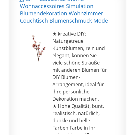
Kühlschränken,
Wohnaccessoires Simulation
Wänden, Restaurants,
Blumendekoration Wohnzimmer
Cafés, Geschäften und
Couchtisch Blumenschmuck Mode
überall dort, wo Sie
möchten.
★ kreative DIY:
Einfach zu installieren:
Naturgetreue
Türklingel Windspiel,
Kunstblumen, rein und
Sie können den Klang
elegant, können Sie
des Windspiels jedes
viele schöne Sträuße
Mal hören, wenn Sie die
mit anderen Blumen für
Tür öffnen oder
DIY Blumen-
schließen, es wird Ihnen
Arrangement, ideal für
passieren, wenn
Ihre persönliche
jemand das Haus
Dekoration machen.
betritt. Bitte beachten
★ Hohe Qualität, bunt,
Sie: Die Windspiele sind
realistisch, natürlich,
für Aufhängen an der
dunkle und helle
Tür geeignet. Die Kraft
Farben Farbe in Ihr
der Tür treibt die