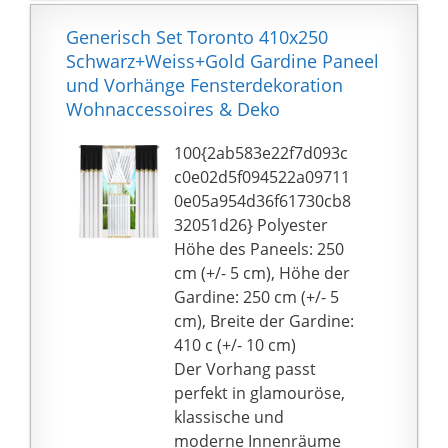
PRODUKTANWENDUNG
EN: Ideal geeignet als
Generisch Set Toronto 410x250
natürlich dekoratives
Schwarz+Weiss+Gold Gardine Paneel
Wohnaccessoire sowie
und Vorhänge Fensterdekoration
eine kuschelige Auflage
Wohnaccessoires & Deko
auf dem Sofa, Sessel
und Stuhl, ein
100{2ab583e22f7d093c
Bettüberwurf oder als
c0e02d5f094522a09711
Vorlegeteppich.
0e05a954d36f61730cb8
PRODUKTPFLEGE:
32051d26} Polyester
Pflegeleicht. Waschbar
Höhe des Paneels: 250
bis 30 Grad Celsius.
cm (+/- 5 cm), Höhe der
Bitte beachten Sie die
Gardine: 250 cm (+/- 5
beiliegende
cm), Breite der Gardine:
Pflegeanleitung.
410 c (+/- 10 cm)
Der Vorhang passt
perfekt in glamouröse,
klassische und
moderne Innenräume