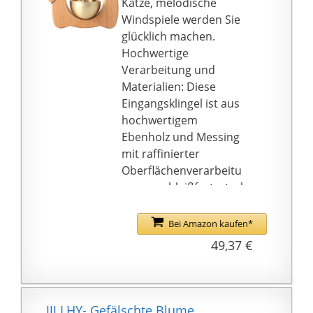
Katze, melodische
Windspiele werden Sie
glücklich machen.
Hochwertige
Verarbeitung und
Materialien: Diese
Eingangsklingel ist aus
hochwertigem
Ebenholz und Messing
mit raffinierter
Oberflächenverarbeitu
ng, verschleißfest, stark
und langlebig.
Weit verbreitet: Die
Bei Amazon kaufen*
Türöffnung der
49,37 €
Ladenbesitzer-Glocke
eignet sich perfekt für
Aufkleben auf Türen,
Veranden,
JJJ LHY- Gefälschte Blume