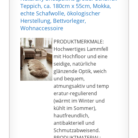
Wohnaccessoires &
Teppich, ca. 180cm x 55cm, Mokka,
Deko auch eine tolle
echte Schafwolle, ökologischer
Auswahl an
Herstellung, Bettvorleger,
Kleinmöbeln & vielen
Wohnaccessoire
anderen Zubehör für
PRODUKTMERKMALE:
deine eigenen vier
Hochwertiges Lammfell
Wände.
mit Hochfloor und eine
seidige, natürliche
glänzende Optik, weich
und bequem,
atmungsaktiv und temp
eratur-regulierend
(wärmt im Winter und
kühlt im Sommer),
hautfreundlich,
antibakteriell und
Schmutzabweisend.
PRODUKTMATERIAL: