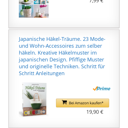
7,99 €
Wohnaccessoires: Egal
ob Badezimmer,
Wohnzimmer, Küche,
Balkon oder Garten. Die
Dekofiguren bestehen
aus Polyresin /
Japanische Häkel-Träume. 23 Mode-
Kunstharz. Eine
und Wohn-Accessoires zum selber
widerstandfähiges und
häkeln. Kreative Häkelmuster im
robustes Material,
japanischen Design. Pfiffige Muster
welches auch für den
und originelle Techniken. Schritt für
Außenbereich geeignet
Schritt Anleitungen
ist. Die Polyresin Deko
ist frostbeständig,
langlebig und UV-
resistent.
Innendekoration von
Bei Amazon kaufen*
shelfmade: Bei
19,90 €
shelfmade findest du
neben