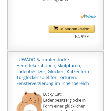
Geburtstag,
bestandene Prüfung,
Verlobung, Hochzeit,
Kindergeburtstag,
Party, Konfirmation,
Bei Amazon kaufen*
uvm.
64,99 €
++ MEHRWERT: In
unserem Shop erhalten
Sie die andere Größen
und Farben. Außerdem
LUWADO Sammlerstücke,
bieten wir noch
Heimdekorationen, Skulpturen,
ausgefallenen
Ladenbesitzer, Glocken, Katzenform,
Damenschmuck,
Torglockenspiel for Tortüren,
Herrenschmuck,
Fensterverzierung im Innenbereich
Kinderschmuck,
Wohnaccessoires,
Lucky Cat:
Spielzeug und DIY
Ladenbesitzerglocke in
Deutschland!
Form einer glücklichen