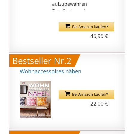
aufzubewahren
Detailgetreu einem
großen Blatt
nachempfunden zieht
Bei Amazon kaufen*
die große Obstschale
45,95 €
sofort alle Blicke auf
sich und kann
wunderbar vielseitig
Bestseller Nr.2
genutzt werden –
probiere es aus
Wohnaccessoires nähen
Durch ihr besonderes
Design in filigraner
Blattform ist die Schale
Bei Amazon kaufen*
nicht nur ein
22,00 €
praktisches
Aufbewahrungselement
, sondern auch ein
elegantes Wohn-
Accessoire, welches Du