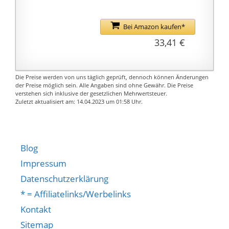
Leben hinzuzufügen.
Glocken und Perlen
★ Verwendung
dazu,
hochwertiger
Bei Amazon kaufen*
zusammenzustoßen,
Materialien, dicke
33,41 €
um ein Geräusch zu
Textur, klare Linien,
erzeugen.
reiche Schichten,
Ein einzigartiges
realistische Formen
Die Preise werden von uns täglich geprüft, dennoch können Änderungen
Kunstwerk, das Sie leise
und keine Verzerrung.
der Preise möglich sein. Alle Angaben sind ohne Gewähr. Die Preise
verstehen sich inklusive der gesetzlichen Mehrwertsteuer.
betrachten, wird Ihnen
★ Dekorative Leben,
Zuletzt aktualisiert am: 14.04.2023 um 01:58 Uhr.
immer ein anderes
überall im Hause ist
Gefühl vermitteln.
eine schöne
Landschaft, macht Ihre
Anwesenheit nehme ich
Blog
einen Blick zu.
Impressum
★ kreative Ideen und
Datenschutzerklärung
Leben, klar, einfach und
* = Affiliatelinks/Werbelinks
schön, als ob in der
Natur zu leben.
Kontakt
Sitemap