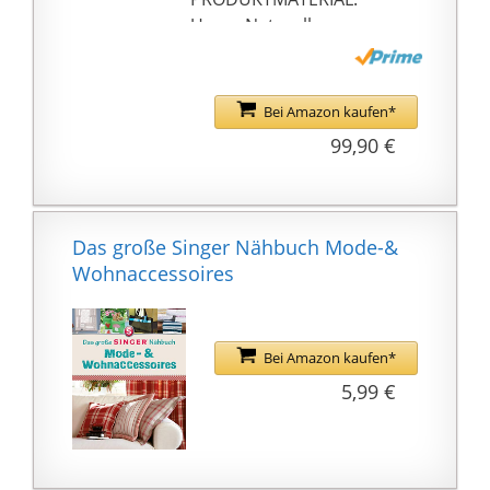
Unser Naturally
Sheepskins
Lammfellteppich ist aus
echtem
Bei Amazon kaufen*
neuseeländischem
99,90 €
Lammfell. Es ist
ganzfellig (kein
patchwork) und
sorgfältig
Das große Singer Nähbuch Mode-&
zusammengesetzt für
Wohnaccessoires
eine gleichmäβige
Haarstruktur. Die
Rückseite ist echt
Bei Amazon kaufen*
Leder.
5,99 €
PRODUKTABMESSUNGE
N: Gröβe ca. 180 cm x
55 cm, Naturhaarlänge
ca. 50 – 75 mm.