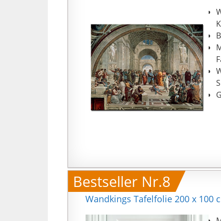
W
K
B
M
F
W
S
G
Bestseller Nr.8
Wandkings Tafelfolie 200 x 100 
M