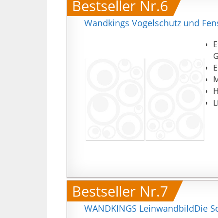
Bestseller Nr.6
Wandkings Vogelschutz und Fenst
E
G
E
M
H
L
Bestseller Nr.7
WANDKINGS LeinwandbildDie Schu