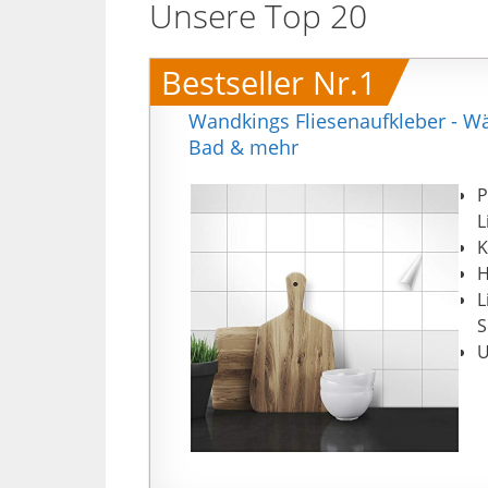
Unsere Top 20
Bestseller Nr.1
Wandkings Fliesenaufkleber - Wäh
Bad & mehr
P
L
K
H
L
S
U