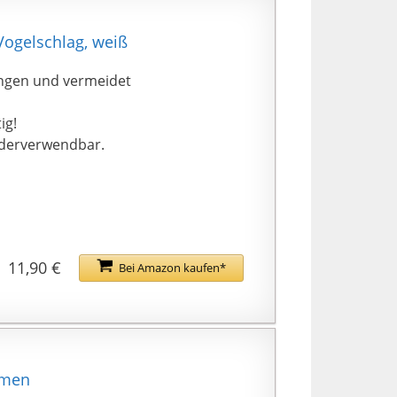
Vogelschlag, weiß
zungen und vermeidet
ig!
ederverwendbar.
11,90 €
Bei Amazon kaufen*
hmen