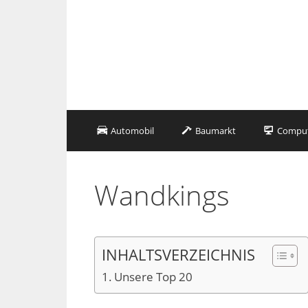
Zum
Inhalt
springen
Automobil
Baumarkt
Compute
Wandkings
INHALTSVERZEICHNIS
Unsere Top 20