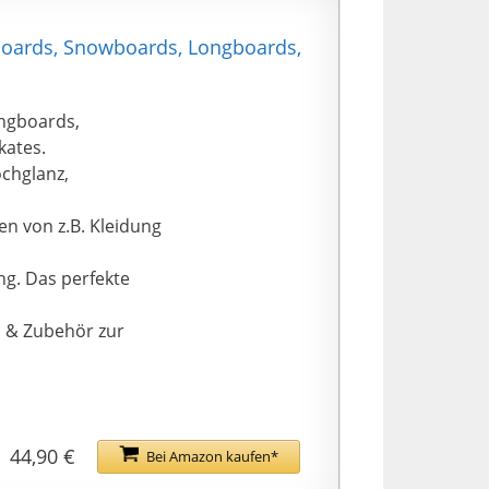
oards, Snowboards, Longboards,
ngboards,
kates.
ochglanz,
n von z.B. Kleidung
g. Das perfekte
l & Zubehör zur
44,90 €
Bei Amazon kaufen*