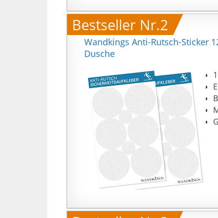
Bestseller Nr.2
Wandkings Anti-Rutsch-Sticker 
Dusche
1
E
B
M
G