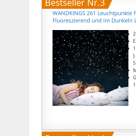
Bestseller Nr.3
WANDKINGS 261 Leuchtpunkte für
Fluoreszierend und im Dunkeln 
2
E
1
}
S
M
G