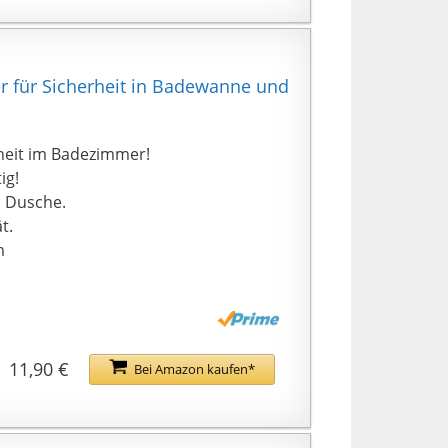
r für Sicherheit in Badewanne und
heit im Badezimmer!
ig!
d Dusche.
t.
m
11,90 €
Bei Amazon kaufen*