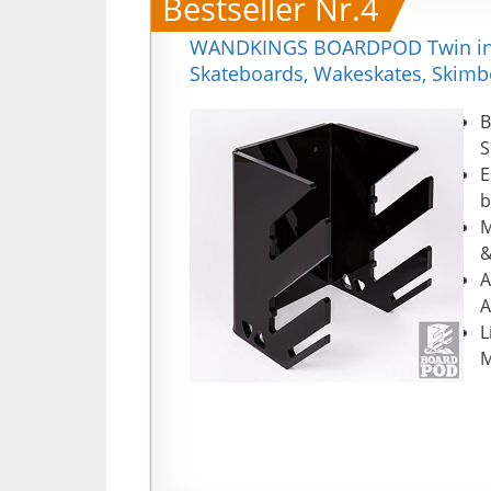
Bestseller Nr.4
WANDKINGS BOARDPOD Twin in sc
Skateboards, Wakeskates, Skim
B
S
E
b
M
&
A
A
L
M