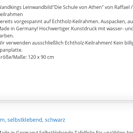
andkings Leinwandbild"Die Schule von Athen" von Raffael / 
eilrahmen
ereits vorgespannt auf Echtholz-Keilrahmen. Auspacken, au
ade in Germany! Hochwertiger Kunstdruck mit wasser- und
arben.
ir verwenden ausschließlich Echtholz-Keilrahmen! Kein bill
panplatte.
röße/Maße: 120 x 90 cm
cm, selbstklebend, schwarz
ade in Germany! Selbstklebende Tafelfolie für unzählige 