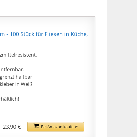
 - 100 Stück für Fliesen in Küche,
mittelresistent,
entfernbar.
grenzt haltbar.
fkleber in Weiß
hältlich!
23,90 €
Bei Amazon kaufen*