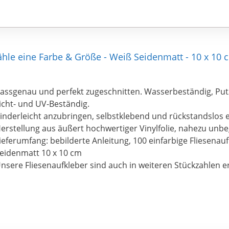
le eine Farbe & Größe - Weiß Seidenmatt - 10 x 10 cm
assgenau und perfekt zugeschnitten. Wasserbeständig, Putz
icht- und UV-Beständig.
inderleicht anzubringen, selbstklebend und rückstandslos 
erstellung aus äußert hochwertiger Vinylfolie, nahezu unbe
ieferumfang: bebilderte Anleitung, 100 einfarbige Fliesenau
eidenmatt 10 x 10 cm
nsere Fliesenaufkleber sind auch in weiteren Stückzahlen er