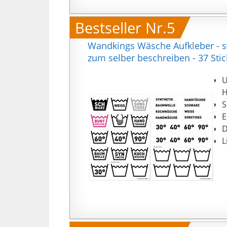
Bestseller Nr.5
Wandkings Wäsche Aufkleber - se
zum selber beschreiben - 37 Stic
U
H
S
E
D
L