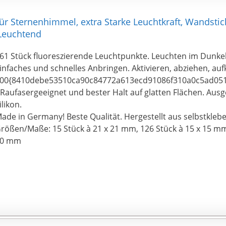
 Sternenhimmel, extra Starke Leuchtkraft, Wandstick
Leuchtend
61 Stück fluoreszierende Leuchtpunkte. Leuchten im Dunke
infaches und schnelles Anbringen. Aktivieren, abziehen, aufk
00{8410debe53510ca90c84772a613ecd91086f310a0c5ad05
 Raufasergeeignet und bester Halt auf glatten Flächen. Au
ilikon.
ade in Germany! Beste Qualität. Hergestellt aus selbstklebe
rößen/Maße: 15 Stück à 21 x 21 mm, 126 Stück à 15 x 15 mm
10 mm