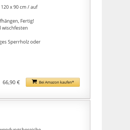
120 x 90 cm / auf
fhängen, Fertig!
 wischfesten
iges Sperrholz oder
66,90 €
Bei Amazon kaufen*
Anwendungsbereiche.