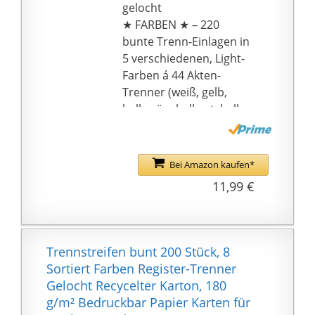
geringem Aufwand,
gelocht
farbige Einlege-Karten
★ FARBEN ★ – 220
zur Verwendung für
bunte Trenn-Einlagen in
Aktenordner
5 verschiedenen, Light-
★ VIELSEITIG
Farben á 44 Akten-
EINSETZBAR ★ –
Trenner (weiß, gelb,
Streifen-Register für
hell-grün, hell-rot, hell-
Zuhause, Seiten-
blau), auch ideal für
Trennung für Schule
Drucker geeignet
und Büro, Zwischen-
(Druckereinstellungen
Bei Amazon kaufen*
Lagen auch geeignet für
beachten)
11,99 €
Laserdrucker, Trenn-
★ IDEALES FORMAT ★ –
Blatt für Bürobedarf,
240 x 105 mm je Trenn-
Zuhause, Home-Office,
Lasche (quer), perfektes
Fach-Hochschule oder
Maß zur Ordnung von
Trennstreifen bunt 200 Stück, 8
Uni
Dokumenten mit
Sortiert Farben Register-Trenner
individueller Heft-
Gelocht Recycelter Karton, 180
Streifen-Beschriftung
g/m² Bedruckbar Papier Karten für
für Ordner bis DIN-A4