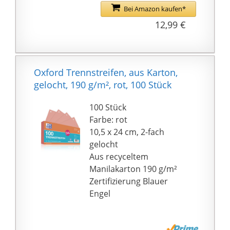
Laserdrucker, Trenn-
hochwertigem
Bei Amazon kaufen*
Blatt für Bürobedarf
Recyclingpapier, glatt
12,99 €
und Office
und stark, diese
Papierkarte ist
umweltfreundlich und
recycelbar.
Oxford Trennstreifen, aus Karton,
Kann Bedruckbar und
gelocht, 190 g/m², rot, 100 Stück
Schreiben - Die
Dokumenten Separator
100 Stück
ist ein farbiges
Farbe: rot
Blankopapier, kann
10,5 x 24 cm, 2-fach
schreiben, auch für
gelocht
Laserdrucker geeignet.
Aus recyceltem
VIELSEITIG - Ein
Manilakarton 190 g/m²
effektiver Helfer zum
Zertifizierung Blauer
Teilen und Trennen
Engel
verschiedener
Dokumente und
Aufzeichnungen mit