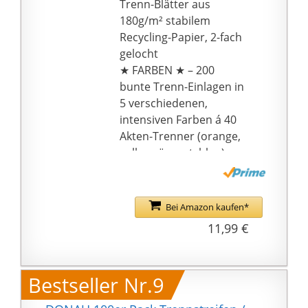
Trenn-Blätter aus
180g/m² stabilem
Recycling-Papier, 2-fach
gelocht
★ FARBEN ★ – 200
bunte Trenn-Einlagen in
5 verschiedenen,
intensiven Farben á 40
Akten-Trenner (orange,
gelb, grün, rot, blau),
auch ideal für Drucker
geeignet
(Druckereinstellungen
Bei Amazon kaufen*
beachten)
11,99 €
★ IDEALES FORMAT ★ –
240 x 105 mm je Trenn-
Lasche (quer), perfektes
Bestseller Nr.9
Maß zur Ordnung von
Dokumenten mit