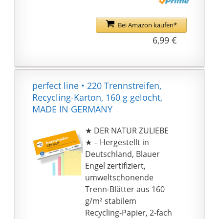
geeignet
(Druckereinstellungen
Bei Amazon kaufen*
beachten)
6,99 €
★ IDEALES FORMAT ★ –
240 x 105 mm je Trenn-
Lasche (quer), perfektes
Maß zur Ordnung von
perfect line • 220 Trennstreifen,
Dokumenten mit
Recycling-Karton, 160 g gelocht,
individueller Heft-
MADE IN GERMANY
Streifen-Beschriftung
für Ordner bis DIN-A4
★ DER NATUR ZULIEBE
Format
★ – Hergestellt in
★ PERFEKTE ÜBERSICHT
Deutschland, Blauer
★ – effektives System
Engel zertifiziert,
zur Unterteilung und
umweltschonende
Abtrennung diverser
Trenn-Blätter aus 160
Dokumente und
g/m² stabilem
Unterlagen mit
Recycling-Papier, 2-fach