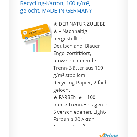
Recycling-Karton, 160 g/m²,
gelocht, MADE IN GERMANY
★ DER NATUR ZULIEBE
★ – Nachhaltig
hergestellt in
Deutschland, Blauer
Engel zertifiziert,
umweltschonende
Trenn-Blätter aus 160
g/m² stabilem
Recycling-Papier, 2-fach
gelocht
★ FARBEN ★ – 100
bunte Trenn-Einlagen in
5 verschiedenen, Light-
Farben á 20 Akten-
Trenner (weiß, gelb,
hell-grün, hell-rot, hell-