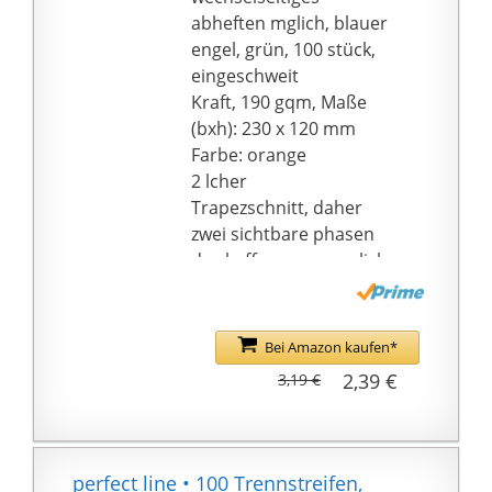
abheften mglich, blauer
engel, grün, 100 stück,
eingeschweit
Kraft, 190 gqm, Maße
(bxh): 230 x 120 mm
Farbe: orange
2 lcher
Trapezschnitt, daher
zwei sichtbare phasen
des kofferraums mglich
Bei Amazon kaufen*
2,39 €
3,19 €
perfect line • 100 Trennstreifen,