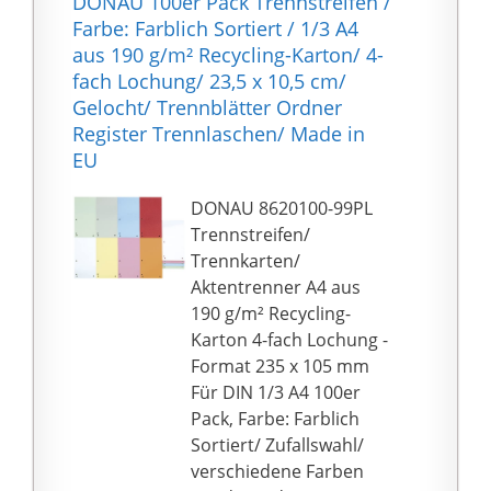
DONAU 100er Pack Trennstreifen /
individueller Heft-
Farbe: Farblich Sortiert / 1/3 A4
Streifen-Beschriftung
aus 190 g/m² Recycling-Karton/ 4-
für Ordner bis DIN-A4
fach Lochung/ 23,5 x 10,5 cm/
Format
Gelocht/ Trennblätter Ordner
★ PERFEKTE ÜBERSICHT
Register Trennlaschen/ Made in
★ – effektives System
EU
zur Unterteilung und
Abtrennung diverser
DONAU 8620100-99PL
Dokumente und
Trennstreifen/
Unterlagen mit
Trennkarten/
geringem Aufwand,
Aktentrenner A4 aus
farbige Einlege-Karten
190 g/m² Recycling-
zur Verwendung für
Karton 4-fach Lochung -
Aktenordner
Format 235 x 105 mm
★ VIELSEITIG
Für DIN 1/3 A4 100er
EINSETZBAR ★ –
Pack, Farbe: Farblich
Streifen-Register für
Sortiert/ Zufallswahl/
Zuhause, Seiten-
verschiedene Farben
Trennung für Schule