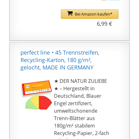
blau), farbig sortiert,
auch ideal für Drucker
Bei Amazon kaufen*
geeignet
6,99 €
(Druckereinstellungen
beachten)
★ IDEALES FORMAT ★ –
240 x 105 mm je
perfect line • 45 Trennstreifen,
Trenner-Lasche (quer),
Recycling-Karton, 180 g/m²,
perfektes Maß zur
gelocht, MADE IN GERMANY
Ordnung von
Dokumenten mit
★ DER NATUR ZULIEBE
individueller Heft-
★ – Hergestellt in
Streifen-Beschriftung
Deutschland, Blauer
für Ordner bis DIN-A4
Engel zertifiziert,
Format
umweltschonende
★ PERFEKTE ÜBERSICHT
Trenn-Blätter aus
★ – effektives System
180g/m² stabilem
zur Unterteilung und
Recycling-Papier, 2-fach
Abtrennung diverser