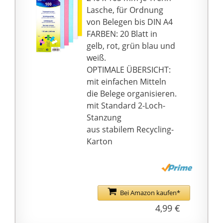
★ PERFEKTE ÜBERSICHT
Lasche, für Ordnung
★ – effektives System
von Belegen bis DIN A4
zur Unterteilung und
FARBEN: 20 Blatt in
Abtrennung diverser
gelb, rot, grün blau und
Dokumente und
weiß.
Unterlagen mit
OPTIMALE ÜBERSICHT:
geringem Aufwand,
mit einfachen Mitteln
farbige Einlege-Karten
die Belege organisieren.
zur Verwendung für
mit Standard 2-Loch-
Aktenordner
Stanzung
★ VIELSEITIG
aus stabilem Recycling-
EINSETZBAR ★ –
Karton
Streifen-Register für
Zuhause, Seiten-
Trennung für Schule
und Büro, Zwischen-
Bei Amazon kaufen*
Lagen auch geeignet für
4,99 €
Laserdrucker, Trenn-
Blatt für Bürobedarf,