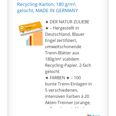
Recycling-Karton, 180 g/m²,
gelocht, MADE IN GERMANY
★ DER NATUR ZULIEBE
★ – Hergestellt in
Deutschland, Blauer
Engel zertifiziert,
umweltschonende
Trenn-Blätter aus
180g/m² stabilem
Recycling-Papier, 2-fach
gelocht
★ FARBEN ★ – 100
bunte Trenn-Einlagen in
5 verschiedenen,
intensiven Farben á 20
Akten-Trenner (orange,
gelb, grün, rot, blau),
auch ideal für Drucker