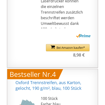
Laserdrucker können
die einzelnen
Trennstreifen zusätzlich
beschriftet werden
Umweltbewusst dank
180 g/m² starkem
Recycling-Karton mit
Blauer Engel
Zertifizierung
Bei Amazon kaufen*
Überall einsetzbar, ob
8,98 €
zu Hause, im Büro oder
in der Schule. Perfekt
zum Unterteilen und
Bestseller Nr.4
Trennen von
Dokumenten/Unterlage
Oxford Trennstreifen, aus Karton,
n
gelocht, 190 g/m², blau, 100 Stück
100 Stück
Farbe: blau