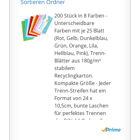
Sortieren Ordner
Format
★ PERFEKTE ÜBERSICHT
200 Stück in 8 Farben -
★ – effektives System
Unterscheidbare
zur Unterteilung und
Farben mit je 25 Blatt
Abtrennung diverser
(Rot, Gelb, Dunkelblau,
Dokumente und
Grün, Orange, Lila,
Unterlagen mit
Hellblau, Pink), Trenn-
geringem Aufwand,
Blätter aus 180g/m²
farbige Einlege-Karten
stabilem
zur Verwendung für
Recyclingkarton.
Aktenordner
Kompakte Größe - Jeder
★ VIELSEITIG
Trenn-Streifen hat ein
EINSETZBAR ★ –
Format von 24 x
Streifen-Register für
10,5cm, bunte Laschen
Zuhause, Seiten-
für perfektes Trennen
Trennung für Schule
der DIN-A4 Ordner &
und Büro, Zwischen-
Akten.
Lagen auch geeignet für
Umweltfreundlich - Aus