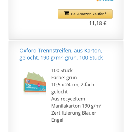
geringem Aufwand,
Verwendung für
Bei Amazon kaufen*
Dateien zu
11,18 €
Hause/Schule/Büro.
Oxford Trennstreifen, aus Karton,
gelocht, 190 g/m², grün, 100 Stück
100 Stück
Farbe: grün
10,5 x 24 cm, 2-fach
gelocht
Aus recyceltem
Manilakarton 190 g/m²
Zertifizierung Blauer
Engel