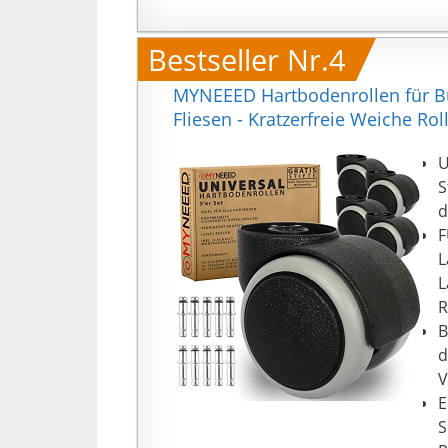
v
i
Bestseller Nr.4
【
d
MYNEEED Hartbodenrollen für Bür
a
Fliesen - Kratzerfreie Weiche Ro
e
U
S
d
F
L
L
R
B
d
V
E
S