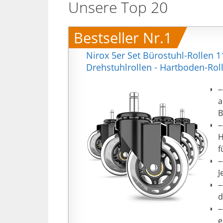
Unsere Top 20
Bestseller Nr.1
Nirox 5er Set Bürostuhl-Rollen 
Drehstuhlrollen - Hartboden-Rol
–
a
B
–
H
f
–
J
–
d
–
e