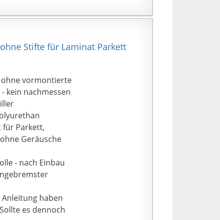
ge Lebensdauer. Es
 den Zusammenbau
ie müssen zuerst das
hne Stifte für Laminat Parkett
ichten und ihn
ohne vormontierte
e - kein nachmessen
ller
olyurethan
für Parkett,
nd ohne Geräusche
olle - nach Einbau
 Ungebremster
 Anleitung haben
 Sollte es dennoch