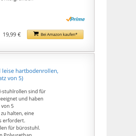
19,99 €
Bei Amazon kaufen*
leise hartbodenrollen,
tz von 5)
stuhlrollen sind für
 geeignet und haben
 von 5
zu halten, eine
 erfordert.
en für bürostuhl.
em Polyurethan