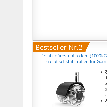
Bestseller Nr.2
Ersatz-bürostuhl rollen（1000KG
schreibtischstuhl rollen für Gam

d
e
b
k

D