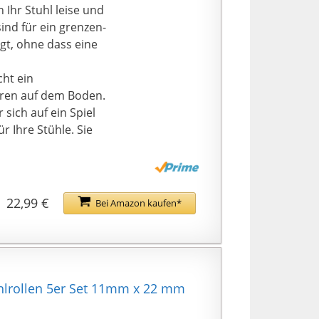
 Ihr Stuhl leise und
ind für ein grenzen-
gt, ohne dass eine
ht ein
uren auf dem Boden.
sich auf ein Spiel
r Ihre Stühle. Sie
usw.
ollschuh-
standen, um die
rolle mit robuster
22,99 €
Bei Amazon kaufen*
ager und PU-Felge,
s ohne Werkzeug oder
llen aus dem Sockel
llen in den Sockel.
hlrollen 5er Set 11mm x 22 mm
tuhl werden mit