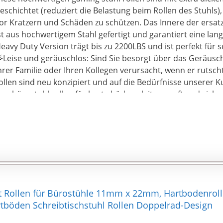
eschichtet (reduziert die Belastung beim Rollen des Stuhls
or Kratzern und Schäden zu schützen. Das Innere der ersatz
st aus hochwertigem Stahl gefertigt und garantiert eine la
eavy Duty Version trägt bis zu 2200LBS und ist perfekt fü
Leise und geräuschlos: Sind Sie besorgt über das Geräusch,
hrer Familie oder Ihren Kollegen verursacht, wenn er rutsc
ollen sind neu konzipiert und auf die Bedürfnisse unserer
hre bürostuhl rollen für harte böden gleiten sanft und siche
artholz-, Laminat-, Vinyl-, Fliesen- und Teppichböden, ohn
der Klänge
 Werkzeuglose Installation: schnell und einfach zu installie
artbodenrollen 11mm können als Ersatzräder für die meist
nd Hocker verwendet werden. Ziehen Sie einfach das alte 
etzen Sie es ein. Schieben Sie dann die Schiene des neuen S
chlitz, bis es sicher befestigt ist. Kann in weniger als 5 Mi
ntfernt und installiert werden
et Rollen für Bürostühle 11mm x 22mm, Hartbodenrolle
Sie gehen kein Risiko ein, unser Ziel ist es, Ihnen das hoch
artböden Schreibtischstuhl Rollen Doppelrad-Design
ürostuhlzubehör und einen ausgezeichneten Service zu bie