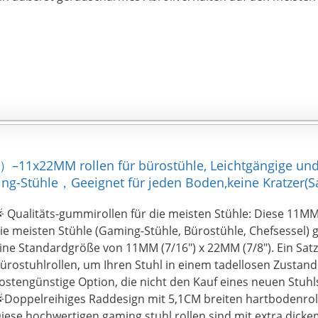
）–11x22MM rollen für bürostühle, Leichtgängige und 
ing-Stühle，Geeignet für jeden Boden,keine Kratzer(Sa
 Qualitäts-gummirollen für die meisten Stühle: Diese 11MM-
ie meisten Stühle (Gaming-Stühle, Bürostühle, Chefsessel)
ine Standardgröße von 11MM (7/16") x 22MM (7/8"). Ein Satz
ürostuhlrollen, um Ihren Stuhl in einem tadellosen Zustand 
ostengünstige Option, die nicht den Kauf eines neuen Stuhls
Doppelreihiges Raddesign mit 5,1CM breiten hartbodenroll
iese hochwertigen gaming stuhl rollen sind mit extra dick