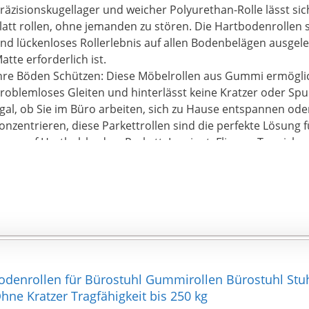
räzisionskugellager und weicher Polyurethan-Rolle lässt sich
latt rollen, ohne jemanden zu stören. Die Hartbodenrollen s
nd lückenloses Rollerlebnis auf allen Bodenbelägen ausgele
atte erforderlich ist.
hre Böden Schützen: Diese Möbelrollen aus Gummi ermöglic
roblemloses Gleiten und hinterlässt keine Kratzer oder Sp
gal, ob Sie im Büro arbeiten, sich zu Hause entspannen oder 
onzentrieren, diese Parkettrollen sind die perfekte Lösung fü
ann auf Hartholzboden, Parkett, Laminat, Fliesen, Teppich 
obuste Konstruktion: Unsere Drehstuhlrollen nehmen die R
echnologie an und haben den Test von BIFMA und ROHS be
eibung zu erhöhen und Ausrutschen zu vermeiden. Die Lenk
onstruktion verfügt über hochwertige doppelte Stahlkugell
as die Belastbarkeit 295 kg beträgt.
infache Installation: Diese Ersatzrollen können problemlo
ardware installiert werden. Ziehen Sie einfach die alten Ro
es Stuhls heraus und schieben Sie den Schaft Ihrer neuen Ro
denrollen für Bürostuhl Gummirollen Bürostuhl Stu
er ganze Vorgang dauert weniger als 10 Minuten. Ihr Büros
hne Kratzer Tragfähigkeit bis 250 kg
iesen Bürostuhlrollen attraktiver aussehen.