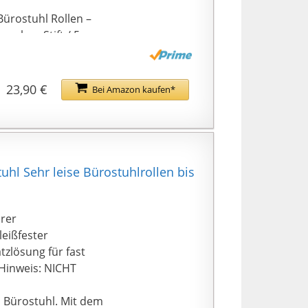
Bürostuhl Rollen –
n ohne Stift / 5x
23,90 €
Bei Amazon kaufen*
hl Sehr leise Bürostuhlrollen bis
arer
leißfester
tzlösung für fast
 Hinweis: NICHT
m Bürostuhl. Mit dem