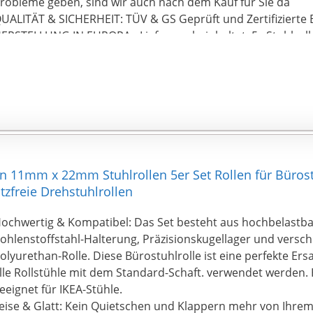
robleme geben, sind wir auch nach dem Kauf für Sie da
UALITÄT & SICHERHEIT: TÜV & GS Geprüft und Zertifizierte 
ERSTELLUNG IN EUROPA - Lieferung beinhaltet: 5x Stuhlrolle
0mm Stift / 5x 11mm Stift / Montageanleitung
n 11mm x 22mm Stuhlrollen 5er Set Rollen für Bürostu
zfreie Drehstuhlrollen
ochwertig & Kompatibel: Das Set besteht aus hochbelastb
ohlenstoffstahl-Halterung, Präzisionskugellager und versch
olyurethan-Rolle. Diese Bürostuhlrolle ist eine perfekte Ersa
lle Rollstühle mit dem Standard-Schaft. verwendet werden.
eeignet für IKEA-Stühle.
eise & Glatt: Kein Quietschen und Klappern mehr von Ihre