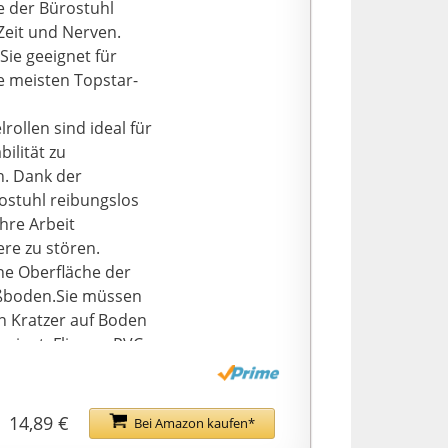
n Erwartungen
e der Bürostuhl
ägigen kostenlosen
Zeit und Nerven.
he Probleme haben,
Sie geeignet für
ie meisten Topstar-
ollen sind ideal für
ilität zu
en. Dank der
rostuhl reibungslos
hre Arbeit
re zu stören.
he Oberfläche der
Fußboden.Sie müssen
n Kratzer auf Boden
minat, Fliesen, PVC,
eznirn
undlichem Nylon
14,89 €
Bei Amazon kaufen*
er Kunststoff. Es ist