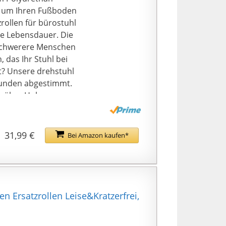
), um Ihren Fußboden
rollen für bürostuhl
nge Lebensdauer. Die
r schwerere Menschen
 das Ihr Stuhl bei
ht? Unsere drehstuhl
 Kunden abgestimmt.
r über Holz-,
e scharfe Geräusche
ren. Die
31,99 €
Bei Amazon kaufen*
en Arbeitsstühle
Stuhlrad heraus und
tuhlrads in den
nuten ohne Werkzeug
n Ersatzrollen Leise&Kratzerfrei,
wertigste
ten (gummirollen