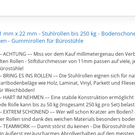
11 mm x 22 mm - Stuhlrollen bis 250 kg - Bodenschon
len - Gummirollen für Bürostühle
– ACHTUNG –– Miss vor dem Kauf millimetergenau den Verb
lten Rollen - Stiftdurchmesser von 11mm passen auf viele, je
ürostühle!
– BRING ES INS ROLLEN –– Die Stuhlrollen eignen sich für na
artbodenbeläge wie Holz, Laminat, Vinyl, Parkett und Fliese
ür Weichböden!
– HART IM NEHMEN –– Eine stabile Konstruktion ermöglicht
ede Rolle kann bis zu 50 kg (Insgesamt 250 kg pro Set) bela
– EXTREM SCHONEND –– Wer will schon Kratzer am Boden? -
er Rollen sind dank des weichen Materials besonders bod
– TEAMWORK –– Damit störst du keinen - Die Bürostuhlroll
in äußerst geräuscharmes Abrollverhalten auf den meiste