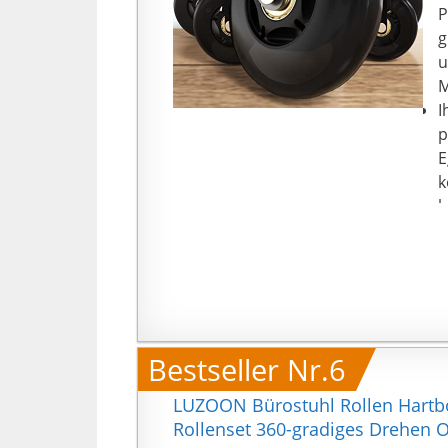
P
g
u
M
I
p
E
k
k
R
T
R
K
w
E
Bestseller Nr.6
H
d
LUZOON Bürostuhl Rollen Hartbo
D
Rollenset 360-gradiges Drehen O
d