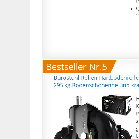
P
Q
H
1
Bestseller Nr.5
Bürostuhl Rollen Hartbodenrolle
295 kg Bodenschonende und krat
H
K
P
a
g
L