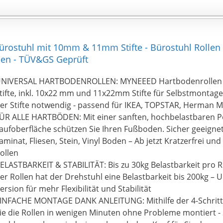
erschleiß-, rost- und korrosionsbeständig und hat eine lan
st der perfekte Begleiter für Ihr Arbeitsleben.
Kein Werkzeug erforderlich - einfach zu montieren】 Für
ieser Bürostuhlrollen sind keine Werkzeuge erforderlich. S
ostuhl mit 10mm & 11mm Stifte - Bürostuhl Rollen o
lte Rad entfernen, dann den neuen Stift mit dem Loch ausr
llen - TÜV&GS Geprüft
indrücken. 3 Minuten für die Montage und Demontage.
NIVERSAL HARTBODENROLLEN: MYNEEED Hartbodenrollen 
tifte, inkl. 10x22 mm und 11x22mm Stifte für Selbstmontag
er Stifte notwendig - passend für IKEA, TOPSTAR, Herman Mi
ÜR ALLE HARTBÖDEN: Mit einer sanften, hochbelastbaren P
aufoberfläche schützen Sie Ihren Fußboden. Sicher geeignet 
aminat, Fliesen, Stein, Vinyl Boden – Ab jetzt Kratzerfrei u
ollen
ELASTBARKEIT & STABILITÄT: Bis zu 30kg Belastbarkeit pro R
er Rollen hat der Drehstuhl eine Belastbarkeit bis 200kg –
ersion für mehr Flexibilität und Stabilität
INFACHE MONTAGE DANK ANLEITUNG: Mithilfe der 4-Schritt
ie die Rollen in wenigen Minuten ohne Probleme montiert -