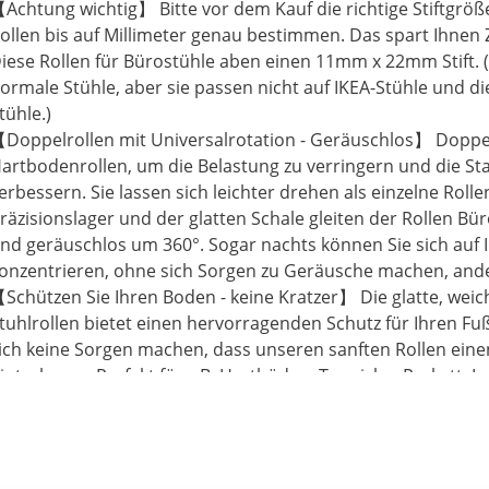
ürostuhl). Sollten diese bürostuhl gummirollen nicht Ihre
Achtung wichtig】 Bitte vor dem Kauf die richtige Stiftgröß
ntsprechen oder kaputt gehen, bieten wir Ihnen einen 30-t
ollen bis auf Millimeter genau bestimmen. Das spart Ihnen 
ückgabe- bzw. Umtauschservice. Wenn Sie also irgendwelc
iese Rollen für Bürostühle aben einen 11mm x 22mm Stift. (
assen Sie es uns wissen! Zögern Sie nicht
ormale Stühle, aber sie passen nicht auf IKEA-Stühle und d
tühle.)
Doppelrollen mit Universalrotation - Geräuschlos】 Doppelr
artbodenrollen, um die Belastung zu verringern und die Stab
erbessern. Sie lassen sich leichter drehen als einzelne Roll
räzisionslager und der glatten Schale gleiten der Rollen Bü
nd geräuschlos um 360°. Sogar nachts können Sie sich auf I
onzentrieren, ohne sich Sorgen zu Geräusche machen, ande
Schützen Sie Ihren Boden - keine Kratzer】 Die glatte, weic
tuhlrollen bietet einen hervorragenden Schutz für Ihren 
ich keine Sorgen machen, dass unseren sanften Rollen eine
interlassen.Perfekt für z.B. Hartböden, Teppiche, Parkett, La
sw. Maximale Belastung 125 kg.
Hochwertiges umweltfreundliches Material - langlebig】 U
chreibtischstuhl Rollen sind aus hochwertigem, umweltfre
ergestellt. Es ist haltbarer und strukturierter als gewöhnlich