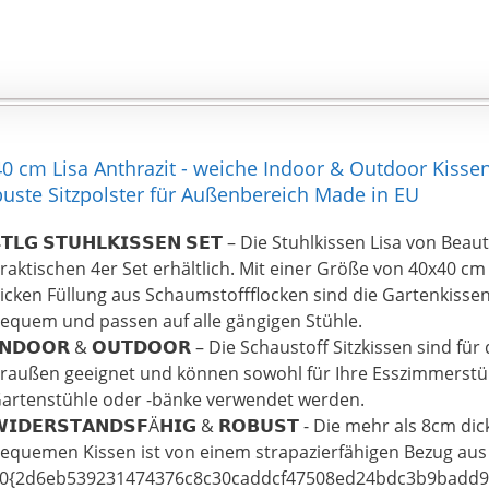
en darunter stehenden Stuhl überhaupt nicht.
 Die Stuhlauflagen sind mit 2 praktischen Klettbändern zur
efestigung ausgestattet. Die Kissen passen sich somit sehr 
artenstühlen, Küchenstühlen oder Esszimmerstühlen an.
 Unsere Stuhlkissen sind pflegeleicht, schmutzabweisend,
eicht abwaschbar. Darüber hinaus können sie bei 30 Grad i
aschmaschine gewaschen werden (ohne Schleudern). Sie e
x40 cm Lisa Anthrazit - weiche Indoor & Outdoor Kiss
ehr gut für den täglichen und dauerhaften Gebrauch.
buste Sitzpolster für Außenbereich Made in EU
𝗧𝗟𝗚 𝗦𝗧𝗨𝗛𝗟𝗞𝗜𝗦𝗦𝗘𝗡 𝗦𝗘𝗧 – Die Stuhlkissen Lisa von Bea
raktischen 4er Set erhältlich. Mit einer Größe von 40x40 c
icken Füllung aus Schaumstoffflocken sind die Gartenkiss
equem und passen auf alle gängigen Stühle.
𝗡𝗗𝗢𝗢𝗥 & 𝗢𝗨𝗧𝗗𝗢𝗢𝗥 – Die Schaustoff Sitzkissen sind fü
raußen geeignet und können sowohl für Ihre Esszimmerstüh
artenstühle oder -bänke verwendet werden.
𝗜𝗗𝗘𝗥𝗦𝗧𝗔𝗡𝗗𝗦𝗙Ä𝗛𝗜𝗚 & 𝗥𝗢𝗕𝗨𝗦𝗧 - Die mehr als 8cm 
equemen Kissen ist von einem strapazierfähigen Bezug aus
0{2d6eb539231474376c8c30caddcf47508ed24bdc3b9badd9