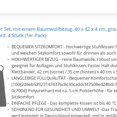
 Set, mit einem Baumwollbezug, 40 x 42 x 4 cm, grau, 
d, 4 Stück (1er Pack)
BEQUEMER SITZKOMFORT - Hochwertige Stuhlkissen 
und weichen Sitzkomfort sowohl für drinnen als auch
HOCHWERTIGER BEZUG - reine Baumwolle, robust und 
geeignet für Auflagen und Stuhlkissen. Fester Halt du
Klettbänder, 42 cm (vorne) / 35 cm (hinten) x 40 cm x
LANGLEBIGE FÜLLQUALITÄT - Bequemer Komfortsch
(100{2d6eb539231474376c8c30caddcf47508ed24bdc
0c700d} Polyurethan) mit ca. 5 cm Polsterhöhe - für
Sitzkomfort
EINFACHE PFLEGE - Das komplette Kissen ist bis 40 °
SCHONEND FÜR GESUNDHEIT UND UMWELT -Das Tra
wird komplett in Deutschland entwickelt und in zertif