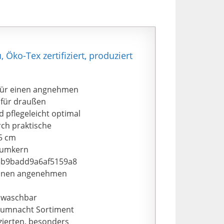
Öko-Tex zertifiziert, produziert
für einen angnehmen
 für draußen
pflegeleicht optimal
rch praktische
 5 cm
aumkern
3b9badd9a6af5159a8
 einen angenehmen
C waschbar
umnacht Sortiment
izierten, besonders