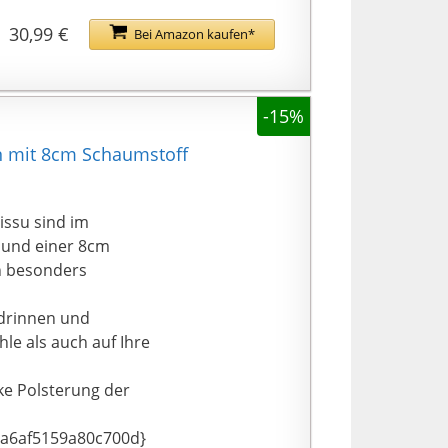
 einfachen
30,99 €
Bei Amazon kaufen*
gut allen gängigen
 fleckengeschütz und
-15%
n der
ignen sich somit
en mit 8cm Schaumstoff
utissu sind im
m und einer 8cm
en besonders
r drinnen und
le als auch auf Ihre
dicke Polsterung der
a6af5159a80c700d}