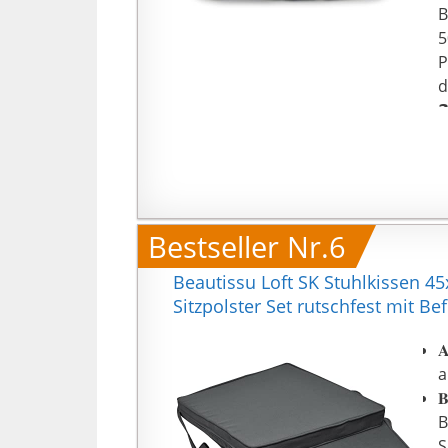
B
5
P
d

3
a
W

S
Bestseller Nr.6
D
A
Beautissu Loft SK Stuhlkissen 45x
P
Sitzpolster Set rutschfest mit B

a

B
S