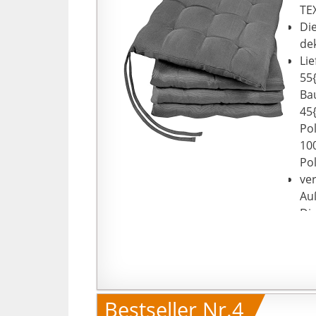
TE
Di
de
Li
55
Ba
45
Pol
10
Po
ve
Au
Die
Bestseller Nr.4