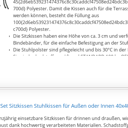
45{2d6eb539231474376c8c30caddcf47508ed24bdc3b
700d} Polyester. Damit die Kissen auch für die Terra
werden können, besteht die Füllung aus
100{2d6eb539231474376c8c30caddcf47508ed24bdc3
c700d} Polyester.
Die Sitzkissen haben eine Höhe von ca. 3 cm und verf
Bindebänder, für die einfache Befestigung an der Stu
Die Stuhlpolster sind pflegeleicht und bis 30°C in de
Sie sind schadstoffgeprüft und STANDARD 100 by OEKO-
Prüfnummer 2018OK0658 AITEX.
Sie erhalten zwei praktische 4er Sets Stuhlkissen. Die
passen in jedes Wohnambiente.
et Sitzkissen Stuhlkissen für Außen oder Innen 40x40
zjährig einsetzbare Sitzkissen für drinnen und draußen, w
bust dank hochwertig verarbeiteten Materialien. Schadstof