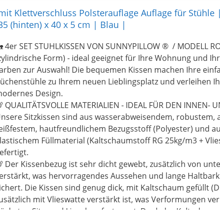
mit Klettverschluss Polsterauflage Auflage für Stühle
35 (hinten) x 40 x 5 cm | Blau |
 4er SET STUHLKISSEN VON SUNNYPILLOW ® / MODELL R
zylindrische Form) - ideal geeignet für Ihre Wohnung und Ihr
arben zur Auswahl! Die bequemen Kissen machen Ihre einf
üchenstühle zu Ihrem neuen Lieblingsplatz und verleihen 
odernes Design.
 QUALITÄTSVOLLE MATERIALIEN - IDEAL FÜR DEN INNEN- 
nsere Sitzkissen sind aus wasserabweisendem, robustem, 
eißfestem, hautfreundlichem Bezugsstoff (Polyester) und a
lastischem Füllmaterial (Kaltschaumstoff RG 25kg/m3 + Vli
efertigt.
 Der Kissenbezug ist sehr dicht gewebt, zusätzlich von un
erstärkt, was hervorragendes Aussehen und lange Haltbarke
ichert. Die Kissen sind genug dick, mit Kaltschaum gefüllt (D
usätzlich mit Vlieswatte verstärkt ist, was Verformungen ve
öchsten Sitz- und Liegekomfort sorgt. Dank der Kaltschau