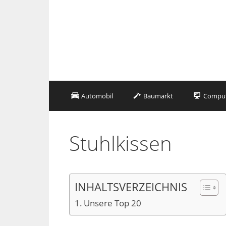
Zum
Inhalt
springen
Automobil
Baumarkt
Compute
Stuhlkissen
INHALTSVERZEICHNIS
Unsere Top 20