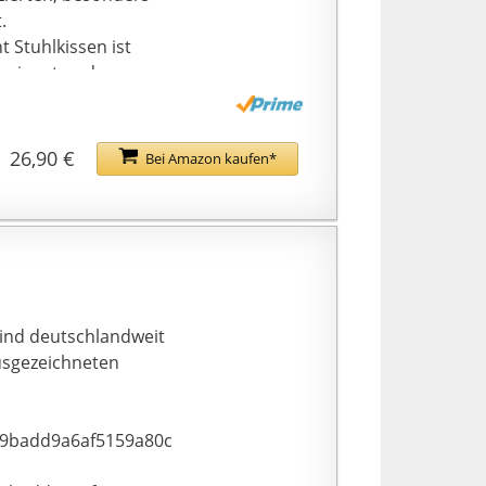
.
Stuhlkissen ist
geeignet und
ort
26,90 €
Bei Amazon kaufen*
ind deutschlandweit
usgezeichneten
9badd9a6af5159a80c