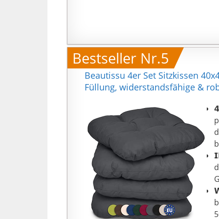
d

B
G

Bestseller Nr.5
l
W
Beautissu 4er Set Sitzkissen 40
s
Füllung, widerstandsfähige & ro

p
d
b

d
G

b
5