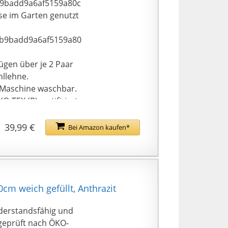
9badd9a6af5159a80c
sse im Garten genutzt
b9badd9a6af5159a80
ügen über je 2 Paar
hllehne.
r Maschine waschbar.
TEX (R) zertifiziert,
 Kissen in dunkelgrau
39,99 €
Bei Amazon kaufen*
cm weich gefüllt, Anthrazit
iderstandsfähig und
fgeprüft nach ÖKO-