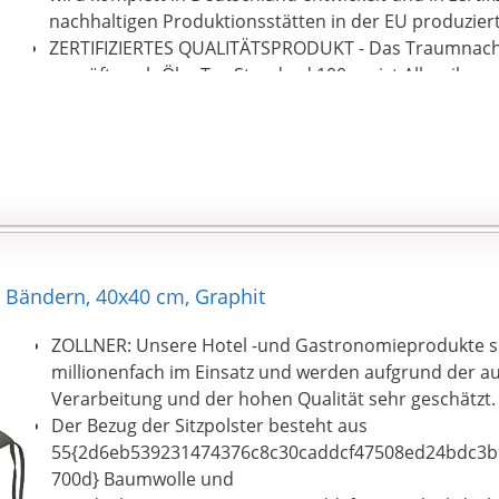
nachhaltigen Produktionsstätten in der EU produziert
ZERTIFIZIERTES QUALITÄTSPRODUKT - Das Traumnacht 
geprüft nach Öko-Tex Standard 100, es ist Allergiker 
klimaregulierend mit sehr gutem Feuchtigkeitstransp
 Bändern, 40x40 cm, Graphit
ZOLLNER: Unsere Hotel -und Gastronomieprodukte s
millionenfach im Einsatz und werden aufgrund der a
Verarbeitung und der hohen Qualität sehr geschätzt.
Der Bezug der Sitzpolster besteht aus
55{2d6eb539231474376c8c30caddcf47508ed24bdc3b
700d} Baumwolle und