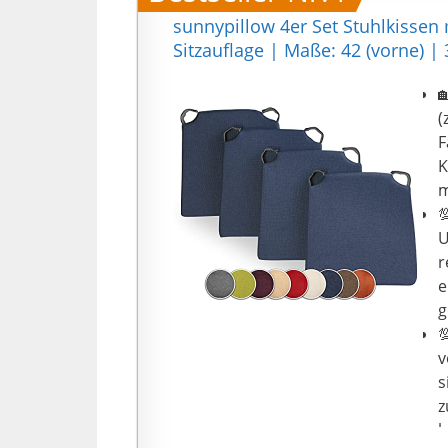
sunnypillow 4er Set Stuhlkissen 
Sitzauflage | Maße: 42 (vorne) | 

(
F
K
m

U
r
e
g

v
s
z
h