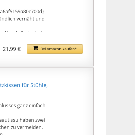
a6af5159a80c700d}
ündlich vernäht und
n per Handwäsche bei
es Bodenkissen oder
ll die perfekte
21,99 €
Bei Amazon kaufen*
t weicher
zkissen oder als
EU hergestellt.
KO-TEX unter der
tzkissen für Stühle,
schlusses ganz einfach
on Beautissu haben zwei
chen zu vermeiden.
n.