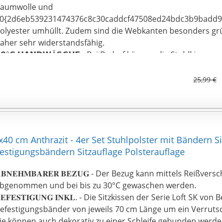
aumwolle und
0{2d6eb539231474376c8c30caddcf47508ed24bdc3b9badd9
olyester umhüllt. Zudem sind die Webkanten besonders gr
aher sehr widerstandsfähig.
𝟬°𝗖 𝗛𝗔𝗡𝗗𝗪Ä𝗦𝗖𝗛𝗘 - Bei Bedarf können die Stuhlkisse
0°C gereinigt werden. Ob als bequemes Stuhlkissen, weich
ls farbenfrohes Wohnaccessoire, die Kissen sind in jedem Fa
25,99 €
ahl.
𝗘𝗜𝗖𝗛𝗘 𝗦𝗖𝗛𝗔𝗨𝗠𝗦𝗧𝗢𝗙𝗙 𝗙Ü𝗟𝗟𝗨𝗡𝗚 – Das Sitzkissen mi
chaumstofffüllung ist ideal als Stuhlkissen, Bodenkissen, Sit
ekoration geeignet. Beautissu Lisa Sitzkissen werden in der 
ußerdem trägt das Produkt das Label STANDARD 100 by OE
40 cm Anthrazit - 4er Set Stuhlpolster mit Bändern Si
rüfnummer 17.HBG.26231.
efestigungsbändern Sitzauflage Polsterauflage
𝐁𝐍𝐄𝐇𝐌𝐁𝐀𝐑𝐄𝐑 𝐁𝐄𝐙𝐔𝐆 - Der Bezug kann mittels Reißver
bgenommen und bei bis zu 30°C gewaschen werden.
𝐄𝐅𝐄𝐒𝐓𝐈𝐆𝐔𝐍𝐆 𝐈𝐍𝐊𝐋. - Die Sitzkissen der Serie Loft SK v
efestigungsbänder von jeweils 70 cm Länge um ein Verruts
ie können auch dekorativ zu einer Schleife gebunden werde