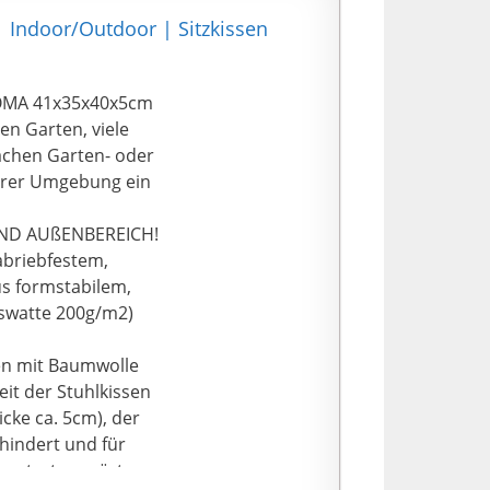
 | Indoor/Outdoor | Sitzkissen
OMA 41x35x40x5cm
en Garten, viele
achen Garten- oder
Ihrer Umgebung ein
UND AUßENBEREICH!
abriebfestem,
us formstabilem,
eswatte 200g/m2)
ten mit Baumwolle
it der Stuhlkissen
icke ca. 5cm), der
rhindert und für
mmatratze spürt man