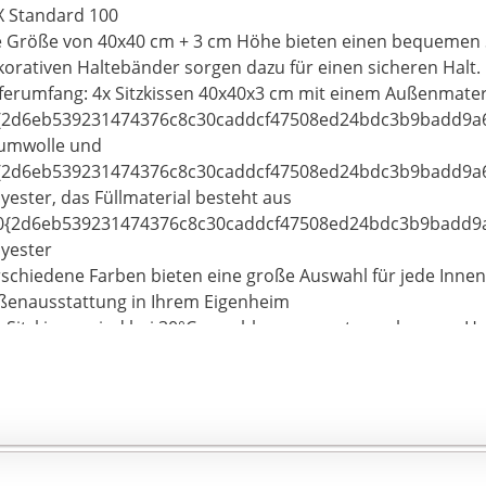
X Standard 100
e Größe von 40x40 cm + 3 cm Höhe bieten einen bequemen S
korativen Haltebänder sorgen dazu für einen sicheren Hal
eferumfang: 4x Sitzkissen 40x40x3 cm mit einem Außenmater
{2d6eb539231474376c8c30caddcf47508ed24bdc3b9badd9a6
umwolle und
{2d6eb539231474376c8c30caddcf47508ed24bdc3b9badd9a6
yester, das Füllmaterial besteht aus
0{2d6eb539231474376c8c30caddcf47508ed24bdc3b9badd9a
lyester
rschiedene Farben bieten eine große Auswahl für jede Innen
ßenausstattung in Ihrem Eigenheim
 Sitzkissen sind bei 30°C waschbar, separat waschen per H