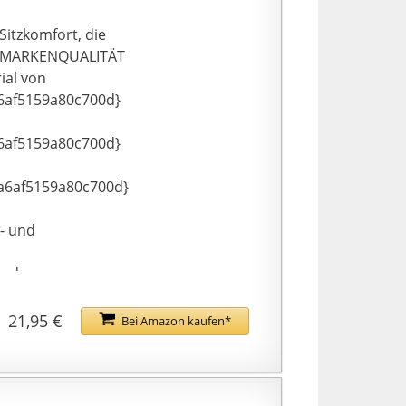
itzkomfort, die
t. MARKENQUALITÄT
ial von
af5159a80c700d}
af5159a80c700d}
6af5159a80c700d}
- und
and
21,95 €
Bei Amazon kaufen*