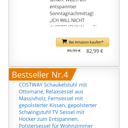
entspannter
Sonntagnachmittag!
„ICH WILL NICHT
AUFSTEHEN!“ Wenn Sie
sich einmal auf diesen
Sessel gesetzt haben,
Bei Amazon kaufen*
werden Sie nicht mehr
82,99 €
85,99 €
aufstehen wollen,
selbst wenn Ihr Partner
ungeduldig auf Sie
Bestseller Nr.4
wartet. 5-fach
verstellbare Fußstütze,
COSTWAY Schaukelstuhl mit
stabiles Birkenholz-
Ottomane, Relaxsessel aus
Gestell, robustes
Massivholz, Fernsessel mit
Metallgestell im
gepolsterter Kissen, gepolsterter
Inneren, weiche
Schwingstuhl TV Sessel mit
Polsterung - Diese
Hocker zum Entspannen,
Details sorgen für
Polstersessel für Wohnzimmer