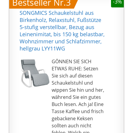
Bestseller Nr.3
-3%
weichen
Gemütlichkeit.
Baumwollbezug,
NACHHALTIGKEIT: Mit
SONGMICS Schaukelstuhl aus
welcher für ein
dem FSC-Gütesiegel
Birkenholz, Relaxstuhl, Fußstütze
angenehmes
und nachhaltiger
5-stufig verstellbar, Bezug aus
Sitzerlebnis sorgt
Produktion ist dieser
Leinenimitat, bis 150 kg belastbar,
WAS SIE BEKOMMEN?
Schaukelstuhl auch
Wohnzimmer und Schlafzimmer,
Einen komfortablen
eine umweltbewusste
hellgrau LYY11WG
Schaukelstuhl im
Wahl für dein Zuhause.
skandinavischen Stil
TECHNISCHE DATEN:
GÖNNEN SIE SICH
und eine verständliche
Die Maße des
ETWAS RUHE: Setzen
Anleitung zur
Schaukelstuhls
Sie sich auf diesen
Vereinfachung der
betragen 68 cm x 88 cm
Schaukelstuhl und
Montage. Möchten Sie
x 97 cm (LxBxH) bei
wippen Sie hin und her,
diesen Stuhl im
einer maximalen
während Sie ein gutes
Wohnzimmer,
Tragkraft von ca. 180 kg
Buch lesen. Ach ja! Eine
Kinderzimmer oder
- Farbe: Grau
Tasse Kaffee und frisch
Schlafzimmer
gebackene Keksen
benutzen? Ihre
sollten auch nicht
Entscheidung!
fehlen. Welch ein