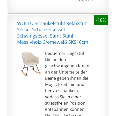
eine hohe Belastbarkeit
aufgesteckt – ganz ohne
(bis 150 kg) und geben
Werkzeug.
Ihnen genügend
-18%
zuverlässigen Halt. Der
WOLTU Schaukelstuhl Relaxstuhl
Anti-Rutsch-Filz an den
Sessel Schaukelsessel
Beinen schützt Ihren
Schwingsessel Samt Stahl
Boden vor Kratzern
Massivholz Cremeweiß SKS16cm
IHRE HAUT FREUT SICH
AUCH: Verabschieden
Bequemer Liegestuhl:
Sie sich von Stühlen,
Die beiden
deren Bezug nicht
geschwungenen Kufen
atmungsaktiv ist und an
an der Unterseite der
Ihrer Haut klebt! Dieser
Beine geben Ihnen die
Stuhl verfügt über
Möglichkeit, hin und
einen abnehmbaren,
her zu schaukeln,
weichen
sodass Sie in einer
Baumwollbezug,
stressfreien Position
welcher für ein
entspannen können.
angenehmes
Die Oberfläche des