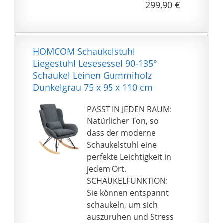
299,90 €
【Ganzkörpermassages
Rücken, Gesäß und
tuhl】 24 Massage-
Bein und mit
Airbags über Schultern,
Heizfunktion am
Arme, Gesäß, Beine und
Rücken, 2
HOMCOM Schaukelstuhl
Füße können Spannung
Vibrationsintensitäten
Liegestuhl Lesesessel 90-135°
und Muskelermüdung
und die Timer-Funktion
Schaukel Leinen Gummiholz
durch simulierte
geben Ihnen ein
Dunkelgrau 75 x 95 x 110 cm
Shiatsu-Massage
besseres
mindern. Dieser
Massageerlebnis. Die
PASST IN JEDEN RAUM:
Massagesessel ist auch
der Benutzer kann sich
Natürlicher Ton, so
mit Taillenheizung und
mit dem TV Sessel
dass der moderne
Fußmassagewalze
entspannen.
Schaukelstuhl eine
ausgestattet. Die
✅Hochwertig: Der
perfekte Leichtigkeit in
Rückenheizfunktion
Relaxsessel mit Hocker
jedem Ort.
(40℃-50℃) kann Kälte
hergestellt aus stabilem
SCHAUKELFUNKTION:
und Schmerzen auf
Holzrahmen und ist mit
Sie können entspannt
dem Rücken lindern.
extradickem und
schaukeln, um sich
【Automatischer
weichem Baumwollstoff
auszuruhen und Stress
Körperscan】 Da dieser