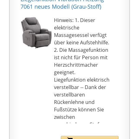
Umarmung: Mit seiner
7061 neues Modell (Grau-Stoff)
weichen Oberfläche,
der superdick
Hinweis: 1. Dieser
gepolsterten Sitzfläche
elektrische
und der Rückenlehne
Massagesessel verfügt
bietet Ihnen der
über keine Aufstehhilfe.
Wohnzimmer-Stuhl die
2. Die Massagefunktion
Unterstützung und den
ist nicht für Person mit
Komfort, den Sie
Herzschrittmacher
verdienen. Lassen Sie
geeignet.
sich von seiner weichen
Liegefunktion elektrisch
Polsterung
verstellbar -- Dank der
umschließen.
verstellbaren
Stabile Struktur: Der
Rückenlehne und
solide Stahlrahmen und
Fußstütze können Sie
die
zwischen
pulverbeschichteten
verschiedenen Stufen
Stahlbeine sorgen für
wählen und entspannt
einen stabilen Stand.