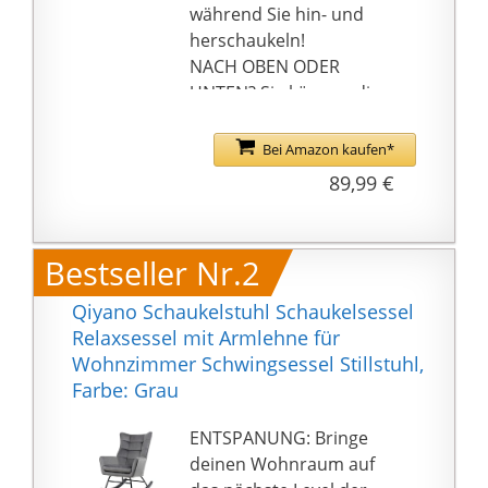
während Sie hin- und
herschaukeln!
NACH OBEN ODER
UNTEN? Sie können die
Fußstütze dieses
Schaukelstuhls nach
Bei Amazon kaufen*
Bedarf auf 5
89,99 €
verschiedene Höhen
verstellen! Egal ob Sie
ein Nickerchen auf dem
Bestseller Nr.2
Schaukelstuhl machen
oder Bücher lesen
Qiyano Schaukelstuhl Schaukelsessel
wollen, Ihre Sitzposition
Relaxsessel mit Armlehne für
wird stets komfortabel
Wohnzimmer Schwingsessel Stillstuhl,
sein
Farbe: Grau
AHHH, SEHR
KOMFORTABEL! Dieser
ENTSPANUNG: Bringe
ergonomisch geformte
deinen Wohnraum auf
Schaukelsessel passt