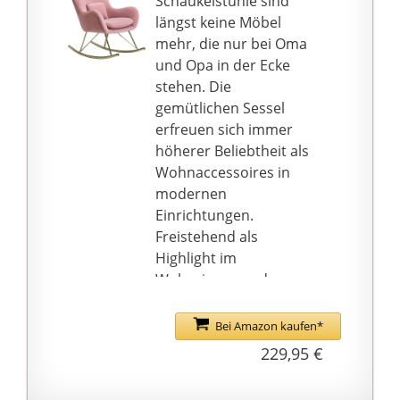
Schaukelstühle sind
Körpermeridiane
längst keine Möbel
verbessern,
mehr, die nur bei Oma
Blutkreislauf fördern
und Opa in der Ecke
und macht Massage
stehen. Die
genussvoll und
gemütlichen Sessel
effektiver als den
erfreuen sich immer
allgemeinen Sessel.
höherer Beliebtheit als
Hochwertiges
Wohnaccessoires in
Polstermaterial --
modernen
Dieses Polstermaterial
Einrichtungen.
ist aus Stoff. Die schöne
Freistehend als
Oberfläche zeichnet
Highlight im
sich durch eine gute
Wohnzimmer oder
Elastizität und Anti-
passend zur
Pilling-Effekt aus. Es ist
skandinavischen
Bei Amazon kaufen*
atmungsaktiv und
Einrichtung: Dieser
229,95 €
hautfreundlich. Er ist in
Schaukelsessel passt in
der Regel einmal pro
jedes Wohnzimmer!