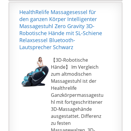
Woche mit Staubsauger
ABMESSUNGEN Breite:
zu reinigen.
74 cm // Höhe: 101 cm
HealthRelife Massagesessel für
// Tiefe: 89 cm //
den ganzen Körper Intelligenter
Sitzfläche (BxT): 47 x 48
Massagestuhl Zero Gravity 3D-
cm // Sitzhöhe: 45 cm //
Robotische Hände mit SL-Schiene
Maximalbelastbarkeit:
Relaxsessel Bluetooth-
120 kg.
Lautsprecher Schwarz
MATERIAL Bezug des
Sessels: Samt //
【3D-Robotische
Untergestell: lackiertes
Hände】 Im Vergleich
Eisen.
zum altmodischen
PFLEGE Wir empfehlen,
Massagestuhl ist der
frisch entstandene
Healthrelife
Flecken auf dem Stuhl
Ganzkörpermassagestu
sofort mit einem Tuch
hl mit fortgeschrittener
abzutupfen. Bei einer
3D-Massagehände
Behandlung mit Natron
ausgestattet. Differenz
kann das trockene
zu festen
Pulver einfach auf die
Massagewalzen, 3D-