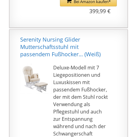
liegen. Mit der
Bei Amazon kaufen*
Rutschfeste Fußpolster,
Fernbedienung lässt
399,99 €
verhindern, dass Ihr
sich Ihr Massagesessel
Boden zerkratzt wird.
leicht aus der
Produktdaten:
Sitzposition in eine
Stuhlgröße: 68B x 91,5T
Liegeposition bringen.
Serenity Nursing Glider
x 88H cm. Ottomane
Vibrationsmassage -- 4
Mutterschaftsstuhl mit
Abmessung: 68B x 48T x
Teile, 8
passendem Fußhocker… (Weiß)
50H cm. Belastbarkeit:
Vibrationspunkte:
180kg (Stuhl), 120kg
Rücken, Hüfte, Bein,
Deluxe-Modell mit 7
(Ottomane). Montage
Wade. 2
Liegepositionen und
erforderlich.
Vibrationsintensitäten
Luxuskissen mit
und die Timer-Funktion
passendem Fußhocker,
geben Ihnen ein
der mit dem Stuhl rockt
besseres
Verwendung als
Massageerlebnis. Die
Pflegestuhl und auch
jeweilige Massagezone
zur Entspannung
können Sie individuell
während und nach der
einstellen.
Schwangerschaft