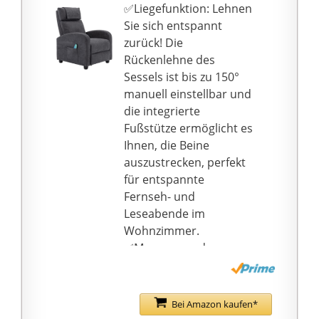
n mit Zero-Gravity-
✅Liegefunktion: Lehnen
Funktion.Sie können
Sie sich entspannt
Ihren Körper und Geist
zurück! Die
entspannen und Ihre
Rückenlehne des
Wirbelsäule mit einem
Sessels ist bis zu 150°
Winkel von 126 ± 7
manuell einstellbar und
°massieren. Und diese
die integrierte
3D-Massage -Liege in
Fußstütze ermöglicht es
Kombination mit 128
Ihnen, die Beine
cm "SL" -
auszustrecken, perfekt
Formungsraumkrümm
für entspannte
ungstechnologie lässt
Fernseh- und
Sie eine persönliche
Leseabende im
Massage vom Kopf bis
Wohnzimmer.
zum Bein genießen, die
✅Massage-und
Wirbelsäule
Heizfunktion: Insgesamt
entspannen und
8
angespannte Muskeln
Vibrationsmassagemot
Bei Amazon kaufen*
lindern.
oren zielen auf Hals,