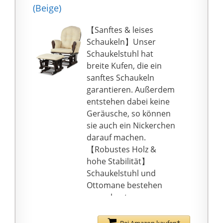
hohen Sitzkomfort!
(Beige)
MEHR ALS NUR EIN
SIMPLER STUHL: Durch
【Sanftes & leises
die stilvolle Grau-Weiß-
Schaukeln】Unser
Farbkombination fügt
Schaukelstuhl hat
sich dieser
breite Kufen, die ein
Schaukelstuhl perfekt in
sanftes Schaukeln
Ihre Räume ein. Stellen
garantieren. Außerdem
Sie ihn ins
entstehen dabei keine
Wohnzimmer, um
Geräusche, so können
komfortabel
sie auch ein Nickerchen
fernzusehen; auf den
darauf machen.
Balkon, um die frische
【Robustes Holz &
Luft in vollen Zügen zu
hohe Stabilität】
genießen; ins
Schaukelstuhl und
Babyzimmer, um Ihr
Ottomane bestehen
Baby in den Schlaf zu
aus robustem
wiegen
Kautschukholz mit
IHRE BEDÜRFNISSE
glatter Oberfläche. Der