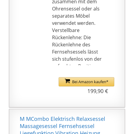
zusammen mit dem
Ohrensessel oder als
separates Möbel
verwendet werden.
Verstellbare
Rückenlehne: Die
Rückenlehne des
Fernsehsessels lässt
sich stufenlos von der
aufrechten Position
(95°) bis zur
zurückgelehnten
Bei Amazon kaufen*
Position (155°)
199,90 €
verstellen und bietet so
optimalen Komfort -
perfekt zum Lesen,
Fernsehen oder
M MCombo Elektrisch Relaxsessel
Schlafen
Massagesessel Fernsehsessel
Wie eine weiche
Liegefunktion Vibration Heizung