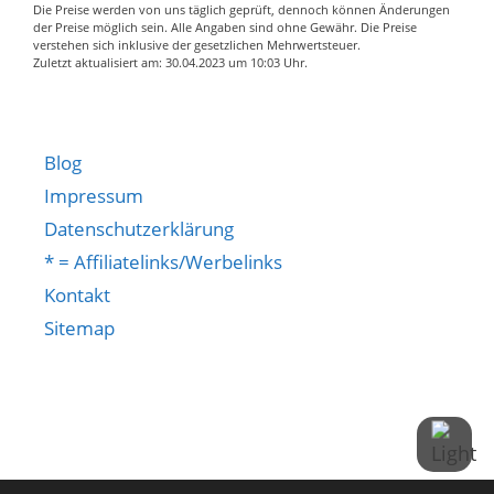
Unterstützung, die Sie
Die Preise werden von uns täglich geprüft, dennoch können Änderungen
kriegt
verdienen, mit seiner
der Preise möglich sein. Alle Angaben sind ohne Gewähr. Die Preise
verstehen sich inklusive der gesetzlichen Mehrwertsteuer.
Schönes Hautgefühl -
hautfreundlichen
Zuletzt aktualisiert am: 30.04.2023 um 10:03 Uhr.
Der Stoffbezug ist aus
Oberfläche in
Leinenimitat, fühlt sich
Samtoptik, dem gut
gut auf der Haut an und
gepolsterten
verfügt über eine gute
Rückenkissen und der
Blog
Luftdurchlässigkeit.
S-Feder unter der
Impressum
Durch Reißverschluss
Sitzfläche. Sinken sie in
Datenschutzerklärung
am Rücken ist der
die dicke Polsterung,
* = Affiliatelinks/Werbelinks
Überzug leicht
die sich wie eine warme
abtrennbar, er ist auch
Umarmung anfühlt.
Kontakt
waschbar, und
Sehr solide: Mit einem
Sitemap
garantiert ein
soliden und stabilen
Höchstmaß an Komfort
Rahmen aus
Einfache Montage -
Gummiholz für
Dank der beigefügten
zusätzliche Stärke und
verständlichen
Balance gebaut.
Aufbauanleitung ist der
Vielseitig einsetzbar: Sie