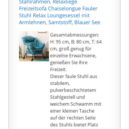
Stahlrahmen, Relaxliege
eignet sich für Groß
Stoffbezug bietet ein
Freizeitsofa Chaiselongue Fauler
und Klein, und ist durch
High-End-Touch-Gefühl,
Stuhl Relax Loungesessel mit
seine Farbgebung eine
Rückenlehne bietet
Armlehnen, Samtstoff, Blauer See
schöne Ergänzung für
gute
Wohnzimmer,
Lendenwirbelstütze. Ein
Gesamtabmessungen:
Schlafzimmer und
fach draufsetzen und
H: 95 cm, B: 80 cm, T: 64
andere Räume. Zudem
tolle Entspannung
cm, groß genug für
gelingt die Montage
genießen.
einzelne Erwachsene,
leicht und schnell.
❤Spektakuläre Qualität
genießen Sie Ihre
- Unterstützt von
Freizeit.
hochwertigen
Dieser faule Stuhl aus
Holzrahmen und -
stabilem,
beinen ist der
pulverbeschichtetem
Heimstuhl stabil und
Stahlgestell und
langlebig. Der bequeme
weichem Schwamm mit
Samtstoffbezug ist mit
einer kleinen Tasche
hochelastischen
auf der rechten Seite
Schwämmen gefüllt, die
des Stuhls bietet Platz