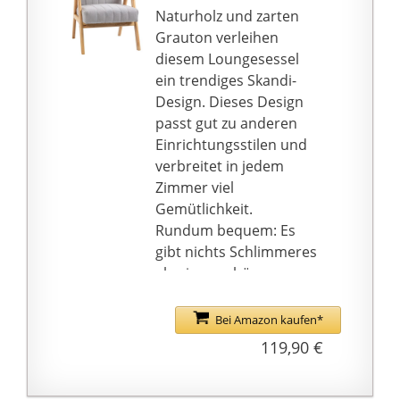
und am Anfang Sie sie
bessere Anpassung.
Naturholz und zarten
nicht vollständig
Stromlinienförmiger
Grauton verleihen
festziehen
Rahmen, ergonomisch
diesem Loungesessel
geformt, dadurch wird
ein trendiges Skandi-
ein optimaler
Design. Dieses Design
Sitzkomfort und
passt gut zu anderen
bequeme
Einrichtungsstilen und
Körperhaltung
verbreitet in jedem
ermöglicht. Das
Zimmer viel
abnehmbare
Gemütlichkeit.
Kopfkissen unterstützt
Rundum bequem: Es
Ihren Nacken, sodass
gibt nichts Schlimmeres
Sie sich entspannt
als einen schönen
zurücklehnen können.
Polsterstuhl, auf dem
Die Sitzkonstruktion ist
es sich schlecht sitzen
Bei Amazon kaufen*
sehr gut durchdacht, so
lässt. Dieser Stuhl
119,90 €
dass man auch nach
bietet Ihnen die
längerem Sitzen keine
Weichheit und
Rückenschmerzen