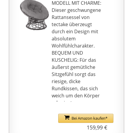
Langlebigkeit und
MODELL MIT CHARME:
und eine verständliche
verformen sich nicht
Dieser geschwungene
Anleitung zur
leicht. Die Oberfläche
Rattansessel von
Vereinfachung der
des Samtstuhls ist
tectake überzeugt
Montage. Möchten Sie
abriebfest, farbecht
durch ein Design mit
diesen Stuhl im
und langlebig
absolutem
Wohnzimmer,
Ein attraktiver und
Wohlfühlcharakter.
Kinderzimmer oder
stilvoller Schaukelstuhl:
BEQUEM UND
Schlafzimmer
Der graue
KUSCHELIG: Für das
benutzen? Ihre
Schaukelstuhl aus Samt
äußerst gemütliche
Entscheidung!
wirkt schlicht und
Sitzgefühl sorgt das
stilvoll. Er kann perfekt
riesige, dicke
mit Ihren
Rundkissen, das sich
Einrichtungsstilen
weich um den Körper
harmonieren. Sie
schmiegt.
können ihn auch in
SOLIDE BAUWEISE: Das
Ihrem Schlafzimmer,
robuste Gestell aus
Bei Amazon kaufen*
Wohnzimmer oder
pulverbeschichtetem
159,99 €
Arbeitszimmer
Stahl kann komplett um