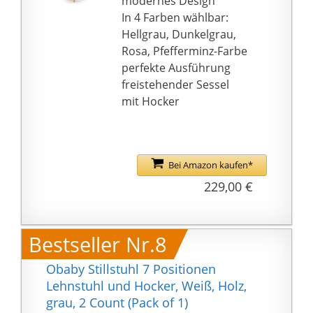
modernes Design
Sitzerlebnis und Sie
In 4 Farben wählbar:
werden nach harter
Hellgrau, Dunkelgrau,
Arbeit oder Lernen
Rosa, Pfefferminz-Farbe
genügend Entspannung
perfekte Ausführung
und Ruhe finden.
freistehender Sessel
Dieser Liegestuhl ist
mit Hocker
perfekt für das Büro im
Wohnzimmer, im
Schlafzimmer usw.
geeignet und passt
Bei Amazon kaufen*
leicht zu Ihren Möbeln.
229,00 €
Dieses Loungesofa
kann in weniger als 5
Minuten schnell
Bestseller Nr.8
zusammengebaut
werden. Es müssen nur
Obaby Stillstuhl 7 Positionen
mehrere Teile
Lehnstuhl und Hocker, Weiß, Holz,
miteinander verbunden
grau, 2 Count (Pack of 1)