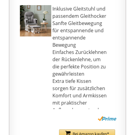
werden, ohne dass
Schrauben oder
Inklusive Gleitstuhl und
Muttern erforderlich
passendem Gleithocker
sind.
Sanfte Gleitbewegung
für entspannende und
entspannende
Bewegung
Einfaches Zurücklehnen
der Rückenlehne, um
die perfekte Position zu
gewährleisten
Extra tiefe Kissen
sorgen für zusätzlichen
Komfort und Armkissen
mit praktischer
Aufbewahrungstasche
7 Positionen verstellbar
durch einfaches
Anheben der
Bei Amazon kaufen*