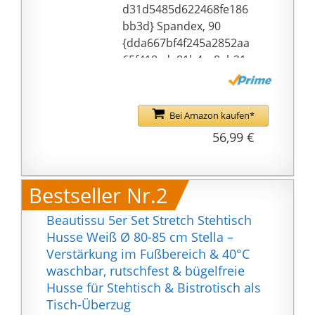
d31d5485d622468fe186
bb3d} Spandex, 90
{dda667bf4f245a2852aa
65f418cda81b4cc8ab21
d31d5485d622468fe186
bb3d} Polyester. Sie
sind dehnbar, langlebig,
Bei Amazon kaufen*
knitterfrei und
56,99 €
schmutzabweisend
dicker und langlebiger
als andere traditionelle
Bestseller Nr.2
Tischdecken.
🍹Einzigartiges
Beautissu 5er Set Stretch Stehtisch
Fußtaschen-Design:
Husse Weiß Ø 80-85 cm Stella –
Runde Tischdecke aus
Verstärkung im Fußbereich & 40°C
Cocktail-Spandex-
waschbar, rutschfest & bügelfreie
Stretch mit 4 extra
Husse für Stehtisch & Bistrotisch als
dicken elastischen
Tisch-Überzug
Fußtaschen, um die