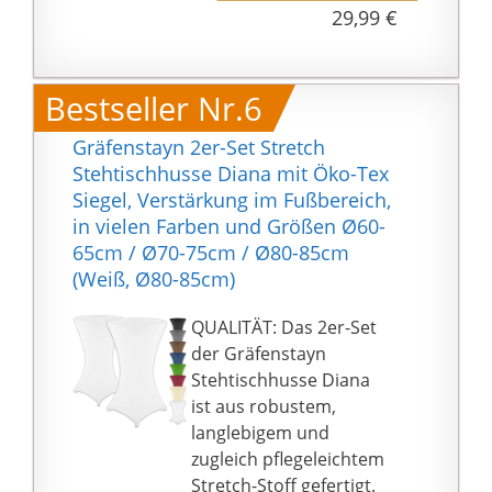
【Perfekte Passform】
29,99 €
nimmt an exquisite
Kann auf einem
Verarbeitung mit
Standard runden
Doppelnadelsäumen,
Cocktailtisch mit 80cm
Bestseller Nr.6
sauber geroutet, kein
Durchmesser x 110cm
Riss. Kann viele Male
Höhe und 4-Beinen
Gräfenstayn 2er-Set Stretch
verwendet werden.
verwendet werden. Das
Stehtischhusse Diana mit Öko-Tex
🌳Doppellagige,
elastische Spandex-
Siegel, Verstärkung im Fußbereich,
elastische Oxford-
Material und das
in vielen Farben und Größen Ø60-
Fußtaschen: Unsere
elastische
65cm / Ø70-75cm / Ø80-85cm
schwarze Cocktail-
Taschendesign für 4-
(Weiß, Ø80-85cm)
Tischdecke mit 4
Beine halten die
strapazierfähigen,
Tischdecke sicher an
QUALITÄT: Das 2er-Set
doppellagigen,
Ort und Stelle, damit sie
der Gräfenstayn
elastischen Oxford-
besser sitzt und flach
Stehtischhusse Diana
Fußtaschen, passend
bleibt, damit Ihre
ist aus robustem,
für hohe Tische mit 4
passende Tischdecke
langlebigem und
Beinen oder
nicht verrutscht oder
zugleich pflegeleichtem
quadratischer Basis.
sich im Wind aufbläht.
Stretch-Stoff gefertigt.