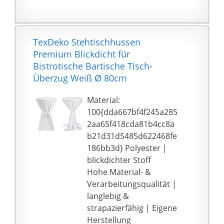
Material
(90{dda667bf4f245a285
2aa65f418cda81b4cc8a
b21d31d5485d622468fe
TexDeko Stehtischhussen
186bb3d} Polyester /
Premium Blickdicht für
10{dda667bf4f245a2852
Bistrotische Bartische Tisch-
aa65f418cda81b4cc8ab
Überzug Weiß Ø 80cm
21d31d5485d622468fe1
86bb3d} Elasthan)
Material:
lassen sich die
100{dda667bf4f245a285
Stehtischhussen im
2aa65f418cda81b4cc8a
Handumdrehen bei
b21d31d5485d622468fe
runden Steh- oder
186bb3d} Polyester |
Bistrotischen mit einem
blickdichter Stoff
Durchmesser von 70 -
Hohe Material- &
75 cm anbringen. Die
Verarbeitungsqualität |
extra eingenähten
langlebig &
Verstärkungen für die
strapazierfähig | Eigene
vier Tischfüße sorgen
Herstellung