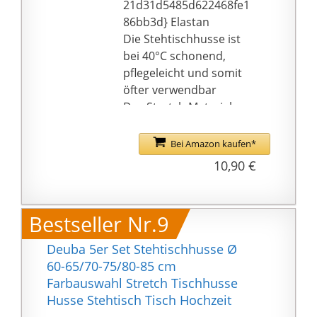
OEKO-TEX Textiles
21d31d5485d622468fe1
Vertrauen nach Öko-
86bb3d} Elastan
Tex Standard 100 (Prüf-
Die Stehtischhusse ist
Nr. 02.0.5999, Institut
bei 40°C schonend,
Hohenstein).
pflegeleicht und somit
öfter verwendbar
Das Stretch Material
ermöglicht eine
perfekte Passform
Bei Amazon kaufen*
10,90 €
Bestseller Nr.9
Deuba 5er Set Stehtischhusse Ø
60-65/70-75/80-85 cm
Farbauswahl Stretch Tischhusse
Husse Stehtisch Tisch Hochzeit