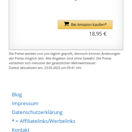
für einen besonders
rutschfesten Halt.
Hinweis: Die Optimal-
Maße sind Tische mit
Bei Amazon kaufen*
einem Durchmesser
18,95 €
von 70 cm.
WASCHBAR &
PFLEGELEICHT: Die
Die Preise werden von uns täglich geprüft, dennoch können Änderungen
der Preise möglich sein. Alle Angaben sind ohne Gewähr. Die Preise
Hussen sind
verstehen sich inklusive der gesetzlichen Mehrwertsteuer.
wiederverwendbar.
Zuletzt aktualisiert am: 23.03.2023 um 03:41 Uhr.
Aufgrund des
langlebigen und
pflegeleichten Stretch-
Blog
Stoff sind die
Tischüberzüge bei 30°C
Impressum
in der Waschmaschine
Datenschutzerklärung
waschbar.
* = Affiliatelinks/Werbelinks
Schnelltrocknend sind
Kontakt
die Hussen nahezu