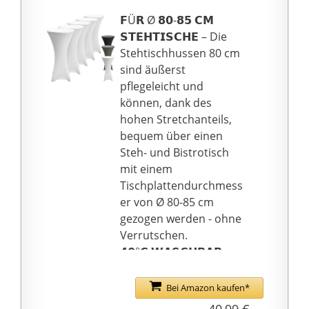
Tischdecke sicher an
𝗙Ü𝗥 Ø 𝟴𝟬-𝟴𝟱 𝗖𝗠
Ort und Stelle zu halten,
𝗦𝗧𝗘𝗛𝗧𝗜𝗦𝗖𝗛𝗘 – Die
damit sie besser zu
Stehtischhussen 80 cm
Ihrem Tisch passt. Sie
sind äußerst
müssen sich also keine
pflegeleicht und
Sorgen machen, dass
können, dank des
die Tischdecke
hohen Stretchanteils,
weggeblasen wird Wind
bequem über einen
bei Outdoor-Aktivitäten.
Steh- und Bistrotisch
Lassen Sie eine perfekte
mit einem
Veranstaltung
Tischplattendurchmess
reibungslos
er von Ø 80-85 cm
organisieren.
gezogen werden - ohne
🍹Für jeden Anlass
Verrutschen.
geeignet: Elastische
𝟰𝟬°𝗖 𝗪𝗔𝗦𝗖𝗛𝗕𝗔𝗥 –
Spandex-Tischdecke
Die wiederverwendbare
eignet sich für
Stehtischhusse ist bei
Bei Amazon kaufen*
Weihnachten, Ostern,
40°C schonend in der