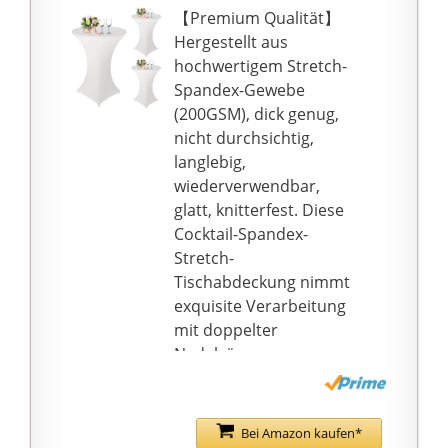
schick aussehende
【Premium Qualität】
Möbel.
Hergestellt aus
🌳Premium-Qualität:
hochwertigem Stretch-
Schwarze Cocktail-
Spandex-Gewebe
Spandex-Stretch-
(200GSM), dick genug,
Tischdecke mit
nicht durchsichtig,
quadratischen Ecken
langlebig,
besteht aus
wiederverwendbar,
hochwertigem Stretch-
glatt, knitterfest. Diese
Spandex-Stoffmaterial
Cocktail-Spandex-
(200GSM), dick genug,
Stretch-
nicht durchsichtig,
Tischabdeckung nimmt
langlebig,
exquisite Verarbeitung
wiederverwendbar,
mit doppelter
glatt,
Nadelsäumung an,
schmutzabweisend und
sauber geführt, kein
knitterarm. Diese
Riss. Kann mehrmals
Cocktail-Spandex-
verwendet werden.
Bei Amazon kaufen*
Stretch-Tischdecke