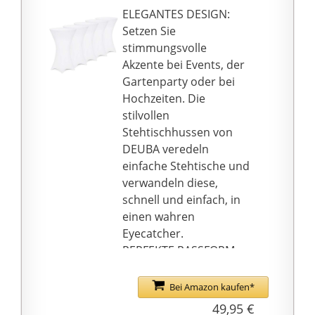
ELEGANTES DESIGN:
Setzen Sie
stimmungsvolle
Akzente bei Events, der
Gartenparty oder bei
Hochzeiten. Die
stilvollen
Stehtischhussen von
DEUBA veredeln
einfache Stehtische und
verwandeln diese,
schnell und einfach, in
einen wahren
Eyecatcher.
PERFEKTE PASSFORM:
Durch das sehr
elastische und
Bei Amazon kaufen*
dehnbare Stretch
49,95 €