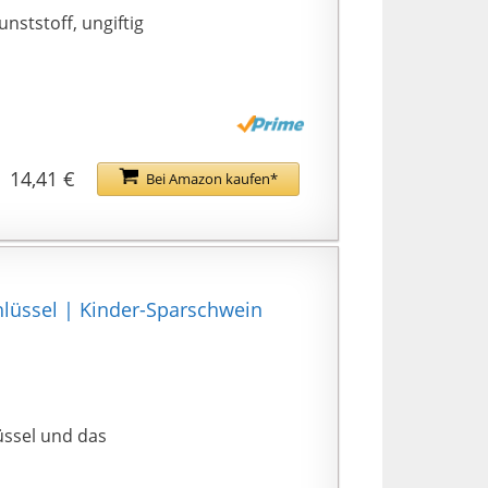
ststoff, ungiftig
14,41 €
Bei Amazon kaufen*
lüssel | Kinder-Sparschwein
üssel und das