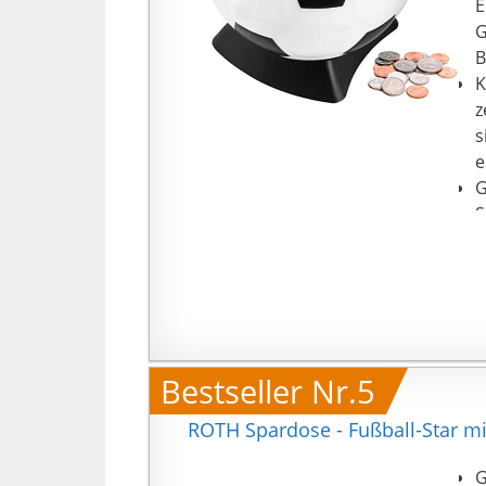
E
G
B
K
z
s
e
G
S
f
u
A
A
w
Bestseller Nr.5
ROTH Spardose - Fußball-Star mi
G