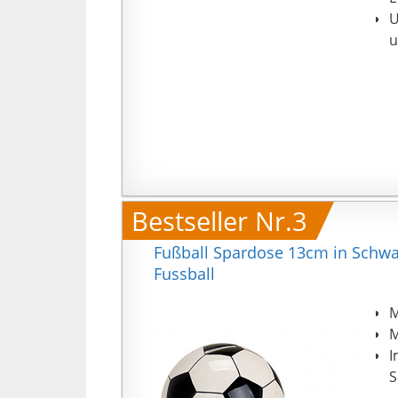
U
u
Bestseller Nr.3
Fußball Spardose 13cm in Schwa
Fussball
M
M
I
S