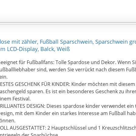
e mit zähler, Fußball Sparschwein, Sparschwein gro
m LCD-Display, Balck, Weiß
eeignet für Fußballfans: Tolle Spardose und Dekor. Wenn Si
ußballliebhaber sind, werden Sie verrückt nach diesem Fuß
ein.
ESTES GESCHENK FÜR KINDER: Kinder möchten mit diesem 
aschengeld sparen. Es ist ein besonderes Geschenk zu ihr
inem Festival.
RILLIANTES DESIGN: Dieses spardose kinder verwendet ein
esign, mit dem Kinder ein starkes Interesse am Fußball ha
önnen.
OLL AUSGESTATTET: 2 Hauptschlüssel und 1 Kreuzschlitzs
ntriegeln der Sparbüchse.