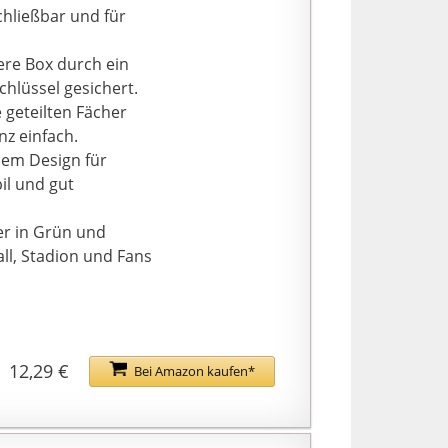
chließbar und für
ere Box durch ein
hlüssel gesichert.
 geteilten Fächer
z einfach.
lem Design für
il und gut
r in Grün und
ll, Stadion und Fans
12,29 €
Bei Amazon kaufen*