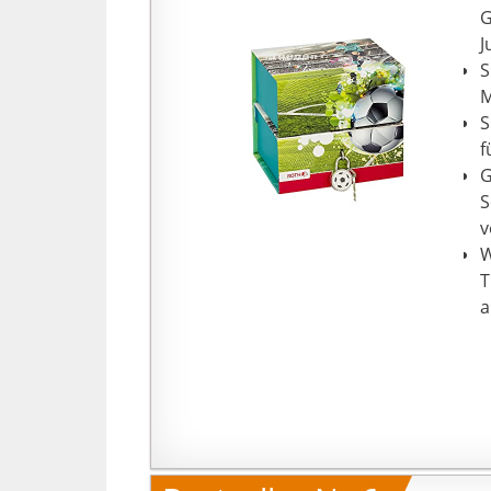
G
J
S
M
S
f
G
S
v
W
T
a