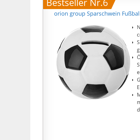
Bestseller Nr.6
orion group Sparschwein Fußba
N
c
S
g
Ö
S
e
G
E
M
m
d