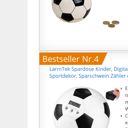
Bestseller Nr.4
LarmTek Spardose Kinder, Digit
Sportdekor, Sparschwein Zähler 
E
i
m
W
C
e