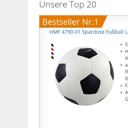
Unsere Top 20
Bestseller Nr.1
HMF 4790-01 Spardose Fußball L
S
m
A
a
f
f
F
A
G