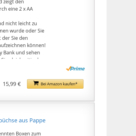
d zeigt den
ch eine 2 x AA
 nicht leicht zu
men wurde oder Sie
t der Sie den
aufzeichnen können!
ggy Bank und sehen
Sie gleichzeitig den
 in den Krug werfen,
15,99 €
Bei Amazon kaufen*
 uns bitte und wir
arbüchse aus Pappe
rennten Boxen zum