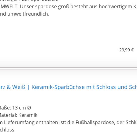
MWELT: Unser spardose groß besteht aus hochwertigem Kun
nd umweltfreundlich.
29,99 €
rz & Weiß | Keramik-Sparbüchse mit Schloss und Sch
aße: 13 cm Ø
aterial: Keramik
m Lieferumfang enthalten ist: die Fußballspardose, der Schl
chloss