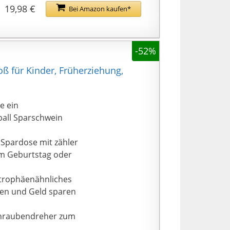
19,98 €
Bei Amazon kaufen*
-52%
ß für Kinder, Früherziehung,
e ein
ball Sparschwein
Spardose mit zähler
em Geburtstag oder
 trophäenähnliches
ben und Geld sparen
chraubendreher zum