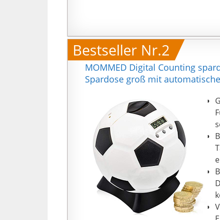
Bestseller Nr.2
MOMMED Digital Counting spardos
Spardose groß mit automatische
G
F
s
B
T
e
B
D
k
V
E