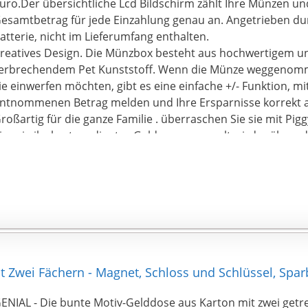
uro.Der übersichtliche Lcd Bildschirm zählt Ihre Münzen un
esamtbetrag für jede Einzahlung genau an. Angetrieben dur
atterie, nicht im Lieferumfang enthalten.
reatives Design. Die Münzbox besteht aus hochwertigem und
erbrechendem Pet Kunststoff. Wenn die Münze weggenom
ie einwerfen möchten, gibt es eine einfache +/- Funktion, mi
ntnommenen Betrag melden und Ihre Ersparnisse korrekt 
roßartig für die ganze Familie . überraschen Sie sie mit Pi
ie, wie ihr hart verdientes Geld angesammelt wird, während 
inanziellen Status aufrechterhalten! Ihr Kind wird die Münze
nd die Eltern werden sich die Zeit nehmen, gute Finanz und
usgabegewohnheiten zu entwickeln!
fter Sales Service. Wenn Sie Fragen haben, kontaktieren Sie
erden die richtigen Dinge für Sie tun!
t Zwei Fächern - Magnet, Schloss und Schlüssel, Sp
ENIAL - Die bunte Motiv-Gelddose aus Karton mit zwei get