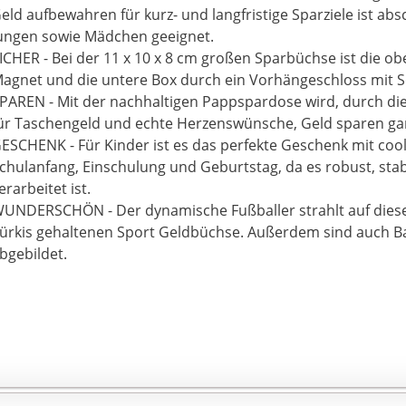
eld aufbewahren für kurz- und langfristige Sparziele ist abs
ungen sowie Mädchen geeignet.
ICHER - Bei der 11 x 10 x 8 cm großen Sparbüchse ist die ob
agnet und die untere Box durch ein Vorhängeschloss mit Sc
PAREN - Mit der nachhaltigen Pappspardose wird, durch die
ür Taschengeld und echte Herzenswünsche, Geld sparen gan
ESCHENK - Für Kinder ist es das perfekte Geschenk mit coo
chulanfang, Einschulung und Geburtstag, da es robust, stab
erarbeitet ist.
UNDERSCHÖN - Der dynamische Fußballer strahlt auf diese
ürkis gehaltenen Sport Geldbüchse. Außerdem sind auch Ba
bgebildet.