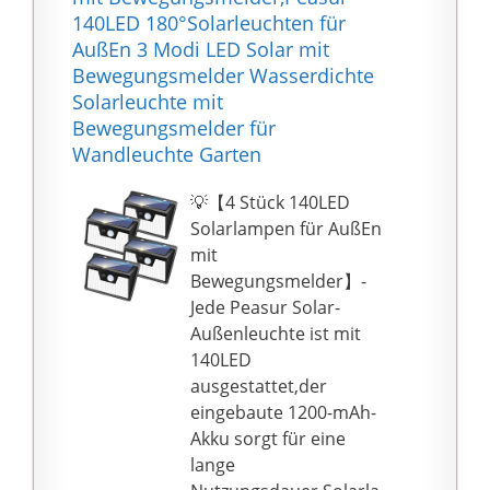
Verfärbungen. Die
bewegungsmelder
140LED 180°Solarleuchten für
wasserdichte Schutzart
außen bestehen aus
AußEn 3 Modi LED Solar mit
IP67 ermöglicht es die
energiesparendem
Bewegungsmelder Wasserdichte
Leuchten, allen Arten
laminiertem Solarpanel,
Solarleuchte mit
von schlechtem Wetter
die Umwandlungsrate
Bewegungsmelder für
auszusetzen.
erreicht bis zu 20-
Wandleuchte Garten
Verwendbar bei
22{003acb3bc4b4c166cf
Temperaturen von -10
b5f3cfff5ca55d8ba23ae
💡【4 Stück 140LED
bis 50 ° C
86eda5ebb2c46a1b906
Solarlampen für AußEn
☆Sicherheit
492997}, die
mit
gewährleistet☆:
Ladegeschwindigkeit ist
Bewegungsmelder】-
Ausgestattet mit
tagsüber schneller und
Jede Peasur Solar-
Bewegungssensoren,
die Beleuchtungszeit in
Außenleuchte ist mit
um die Sicherheit der
der Nacht kann länger
140LED
Umgebung Ihres
dauern.
ausgestattet,der
Hauses zu
Sonnenkollektoren
eingebaute 1200-mAh-
gewährleisten.
funktionieren, indem
Akku sorgt für eine
Verhindert
sie Sonnenenergie in
lange
Überhitzung,
Elektrizität umwandeln,