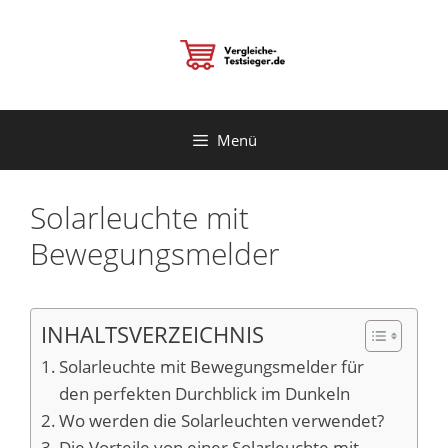
Zum
Inhalt
springen
Menü
Solarleuchte mit
Bewegungsmelder
INHALTSVERZEICHNIS
Solarleuchte mit Bewegungsmelder für
den perfekten Durchblick im Dunkeln
Wo werden die Solarleuchten verwendet?
Die Vorteile von einer Solarleuchte mit