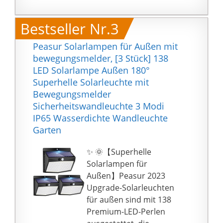
Stromanschluss. Es ist
Verwendungszwecke ☆:
effizienter bei der
Mit der speziell
Bestseller Nr.3
Umwandlung des
entwickelten Halterung
Sonnenlichts in
können Sie die Lampe
Peasur Solarlampen für Außen mit
Batterieladeleistung,
einfach als
bewegungsmelder, [3 Stück] 138
Photovoltaik-
Landschaftsleuchte in
LED Solarlampe Außen 180°
Conversion-Rate von
den Boden einsetzen
Superhelle Solarleuchte mit
bis zu
oder als Wandleuchte
Bewegungsmelder
19{003acb3bc4b4c166cf
an der Wand
Sicherheitswandleuchte 3 Modi
b5f3cfff5ca55d8ba23ae
befestigen. Perfekt für
IP65 Wasserdichte Wandleuchte
86eda5ebb2c46a1b906
Terrasse, Veranda,
Garten
492997} beträgt.
Deck, Pool, Garten,
【Einfache Montage】
Garage, Auffahrt, Weg,
✨ 🌞【Superhelle
Sie können einfach LED-
etc.
Solarlampen für
Solar-
☆ 2 Helligkeits-
Außen】Peasur 2023
Bewegungsmelder Licht
Beleuchtungsmodi ☆:
Upgrade-Solarleuchten
an der Wand montieren
Mit dem Low Light-
für außen sind mit 138
mit beiliegenden
Modus (12 Stunden)
Premium-LED-Perlen
Schrauben, keine
und dem High Light-