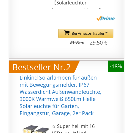
【Solarleuchten
bewegungsmelder mit
smarte
Sensortechnik】 Die 78
LED Solarleuchten hat 3
Bei Amazon kaufen*
Modi für Ihre Wahl:
29,50 €
31,95 €
starke lange Licht-
Modus, Dim-Light-
Sensor-Modus, starke
Bestseller Nr.2
-18%
Lichtsensor-Modus. Der
aktualisierte PIR-
Linkind Solarlampen für außen
Bewegungssensor
mit Bewegungsmelder, IP67
erkennt Personen in
Wasserdicht Außenwandleuchte,
einer Entfernung von
3000K Warmweiß 650Lm Helle
10-16 Fuß. Erfüllen Sie
Solarleuchte für Garten,
Ihre unterschiedlichen
Eingangstür, Garage, 2er Pack
Anforderungen.
【Solarleuchte IP65
☆ Super hell mit 16
Wasserdichte】