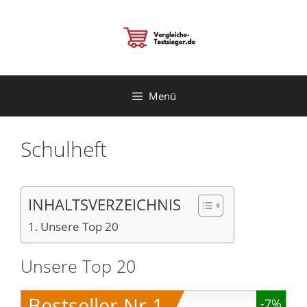
Zum
Inhalt
springen
Menü
Schulheft
INHALTSVERZEICHNIS
Unsere Top 20
Unsere Top 20
Bestseller Nr.1
-7%