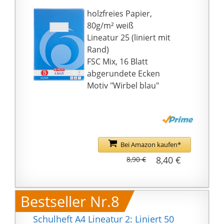
Lineatur 25, zertifiziert
holzfreies Papier,
mit dem EU-Ecolabel
80g/m² weiß
Lineatur 25 (liniert mit
Rand)
FSC Mix, 16 Blatt
abgerundete Ecken
Motiv "Wirbel blau"
Bei Amazon kaufen*
8,40 €
8,90 €
Bestseller Nr.8
Schulheft A4 Lineatur 2: Liniert 50