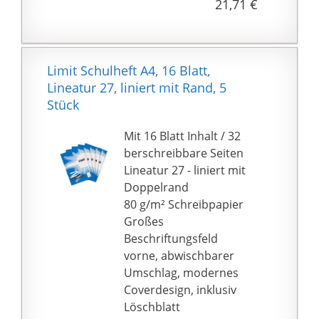
21,71 €
mit Tinte beschreibbar
Abgerundete Ecken
verhindern unschöne
Knicke
Limit Schulheft A4, 16 Blatt,
10er Pack bestehend
Lineatur 27, liniert mit Rand, 5
aus 10 Schulheften,
Stück
Lineatur 28, zertifiziert
mit dem EU-Ecolabel
Mit 16 Blatt Inhalt / 32
berschreibbare Seiten
Lineatur 27 - liniert mit
Doppelrand
80 g/m² Schreibpapier
Großes
Beschriftungsfeld
vorne, abwischbarer
Umschlag, modernes
Coverdesign, inklusiv
Löschblatt