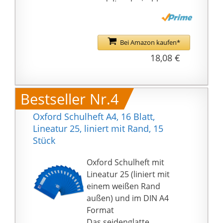
veredelte, abwischbare
Heftumschläge, die
somit schmutz- und
feuchtigkeitsabweisend
Bei Amazon kaufen*
sind
18,08 €
Die Heftetiketten sind
mit Tinte beschreibbar
Abgerundete Ecken
Bestseller Nr.4
verhindern unschöne
Knicke
Oxford Schulheft A4, 16 Blatt,
15er Pack bestehend
Lineatur 25, liniert mit Rand, 15
aus 15 Schulheften,
Stück
Lineatur 26, zertifiziert
mit dem EU-Ecolabel
Oxford Schulheft mit
Lineatur 25 (liniert mit
einem weißen Rand
außen) und im DIN A4
Format
Das seidenglatte