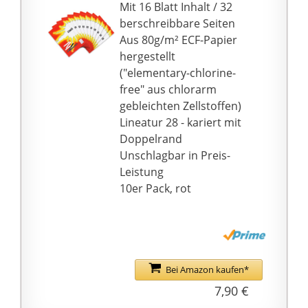
aus 15 Schulheften,
Mit 16 Blatt Inhalt / 32
Lineatur 27, zertifiziert
berschreibbare Seiten
mit dem EU-Ecolabel
Aus 80g/m² ECF-Papier
hergestellt
("elementary-chlorine-
free" aus chlorarm
gebleichten Zellstoffen)
Lineatur 28 - kariert mit
Doppelrand
Unschlagbar in Preis-
Leistung
10er Pack, rot
Bei Amazon kaufen*
7,90 €