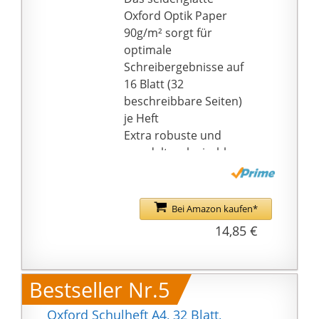
Oxford Optik Paper
90g/m² sorgt für
optimale
Schreibergebnisse auf
16 Blatt (32
beschreibbare Seiten)
je Heft
Extra robuste und
veredelte, abwischbare
Heftumschläge, die
somit schmutz- und
feuchtigkeitsabweisend
Bei Amazon kaufen*
sind
14,85 €
Die Heftetiketten sind
mit Tinte beschreibbar
Abgerundete Ecken
Bestseller Nr.5
verhindern unschöne
Knicke
Oxford Schulheft A4, 32 Blatt,