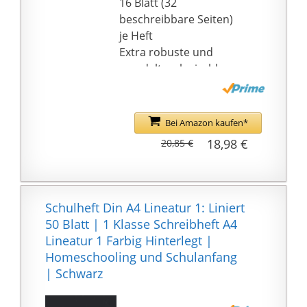
16 Blatt (32
beschreibbare Seiten)
je Heft
Extra robuste und
veredelte, abwischbare
und samtweiche
"Touch" Heftumschläge,
die somit schmutz- und
Bei Amazon kaufen*
feuchtigkeitsabweisend
18,98 €
20,85 €
sind
Die Heftetiketten sind
mit Tinte beschreibbar
Abgerundete Ecken
Schulheft Din A4 Lineatur 1: Liniert
verhindern unschöne
50 Blatt | 1 Klasse Schreibheft A4
Knicke
Lineatur 1 Farbig Hinterlegt |
15er Pack bestehend
Homeschooling und Schulanfang
aus 15 Schulheften,
| Schwarz
Lineatur 25, zertifiziert
mit dem EU-Ecolabel