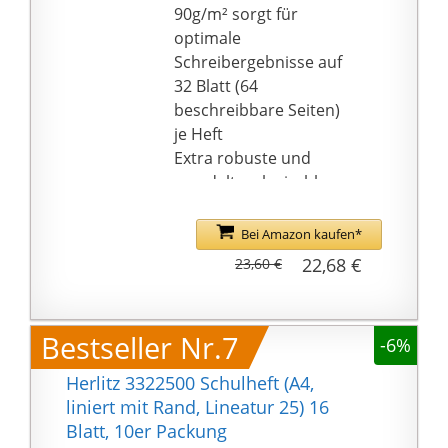
90g/m² sorgt für
optimale
Schreibergebnisse auf
32 Blatt (64
beschreibbare Seiten)
je Heft
Extra robuste und
veredelte, abwischbare
Heftumschläge, die
somit schmutz- und
Bei Amazon kaufen*
feuchtigkeitsabweisend
22,68 €
23,60 €
sind
Die Heftetiketten sind
mit Tinte beschreibbar
Bestseller Nr.7
-6%
Abgerundete Ecken
verhindern unschöne
Herlitz 3322500 Schulheft (A4,
Knicke
liniert mit Rand, Lineatur 25) 16
10er Pack bestehend
Blatt, 10er Packung
aus 10 Schulheften,