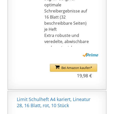
optimale
Schreibergebnisse auf
16 Blatt (32
beschreibbare Seiten)
je Heft
Extra robuste und
veredelte, abwischbare
und samtweiche
"Touch" Heftumschläge,
die somit schmutz- und
feuchtigkeitsabweisend
Bei Amazon kaufen*
sind
19,98 €
Die Heftetiketten sind
mit Tinte beschreibbar
Abgerundete Ecken
verhindern unschöne
Limit Schulheft A4 kariert, Lineatur
Knicke
28, 16 Blatt, rot, 10 Stück
15er Pack bestehend