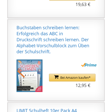
Die Heftetiketten sind
19,63 €
mit Tinte beschreibbar
Abgerundete Ecken
verhindern unschöne
Knicke
Buchstaben schreiben lernen:
10er Pack bestehend
Erfolgreich das ABC in
aus 10 Schulheften,
Druckschrift schreiben lernen. Der
Lineatur 27, zertifiziert
Alphabet-Vorschulblock zum Üben
mit dem EU-Ecolabel
der Schulschrift.
Bei Amazon kaufen*
12,95 €
LIMIT Schulheft 10er Pack A4