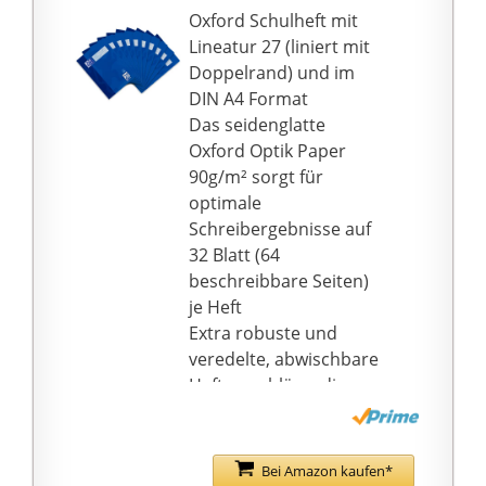
Oxford Schulheft mit
Lineatur 27 (liniert mit
Doppelrand) und im
DIN A4 Format
Das seidenglatte
Oxford Optik Paper
90g/m² sorgt für
optimale
Schreibergebnisse auf
32 Blatt (64
beschreibbare Seiten)
je Heft
Extra robuste und
veredelte, abwischbare
Heftumschläge, die
somit schmutz- und
feuchtigkeitsabweisend
sind
Bei Amazon kaufen*