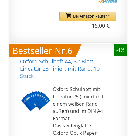
somit schmutz- und
feuchtigkeitsabweisend
Bei Amazon kaufen*
sind
15,00 €
Die Heftetiketten sind
mit Tinte beschreibbar
Abgerundete Ecken
Bestseller Nr.6
-4%
verhindern unschöne
Knicke
Oxford Schulheft A4, 32 Blatt,
10er Pack bestehend
Lineatur 25, liniert mit Rand, 10
aus 10 Schulheften,
Stück
Lineatur 26, zertifiziert
mit dem EU-Ecolabel
Oxford Schulheft mit
Lineatur 25 (liniert mit
einem weißen Rand
außen) und im DIN A4
Format
Das seidenglatte
Oxford Optik Paper