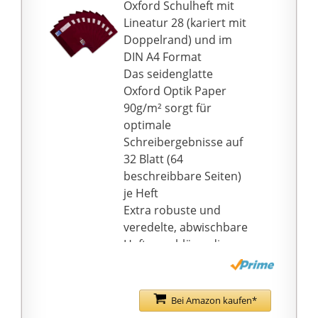
Oxford Schulheft mit
Lineatur 28 (kariert mit
Doppelrand) und im
DIN A4 Format
Das seidenglatte
Oxford Optik Paper
90g/m² sorgt für
optimale
Schreibergebnisse auf
32 Blatt (64
beschreibbare Seiten)
je Heft
Extra robuste und
veredelte, abwischbare
Heftumschläge, die
somit schmutz- und
feuchtigkeitsabweisend
sind
Bei Amazon kaufen*
Die Heftetiketten sind