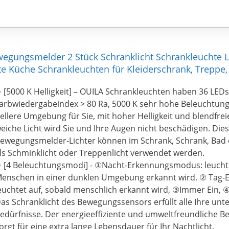
egungsmelder 2 Stück Schranklicht Schrankleuchte Le
e Küche Schrankleuchten für Kleiderschrank, Treppe,
 [5000 K Helligkeit] – OUILA Schrankleuchten haben 36 LEDs 
arbwiedergabeindex > 80 Ra, 5000 K sehr hohe Beleuchtung,
ellere Umgebung für Sie, mit hoher Helligkeit und blendfre
eiche Licht wird Sie und Ihre Augen nicht beschädigen. Di
ewegungsmelder-Lichter können im Schrank, Schrank, Bad
ls Schminklicht oder Treppenlicht verwendet werden.
 [4 Beleuchtungsmodi] - ①Nacht-Erkennungsmodus: leuchte
enschen in einer dunklen Umgebung erkannt wird. ② Tag
euchtet auf, sobald menschlich erkannt wird, ③Immer Ein, ④
as Schranklicht des Bewegungssensors erfüllt alle Ihre unt
edürfnisse. Der energieeffiziente und umweltfreundliche 
orgt für eine extra lange Lebensdauer für Ihr Nachtlicht.