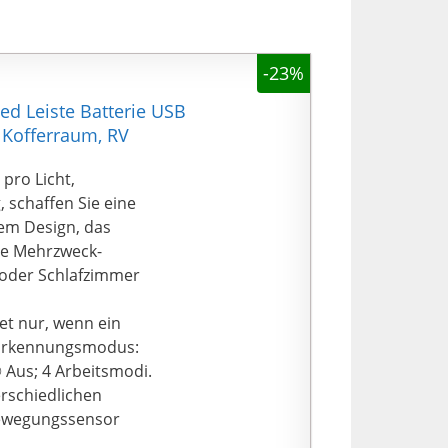
-23%
d Leiste Batterie USB
 Kofferraum, RV
pro Licht,
 schaffen Sie eine
iem Design, das
ese Mehrzweck-
 oder Schlafzimmer
t nur, wenn ein
-Erkennungsmodus:
 Aus; 4 Arbeitsmodi.
erschiedlichen
Bewegungssensor