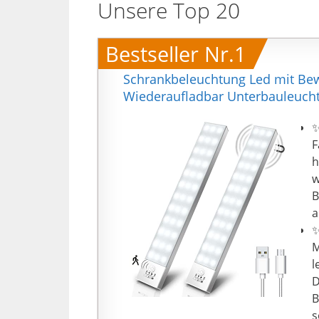
Unsere Top 20
Bestseller Nr.1
Schrankbeleuchtung Led mit Bew
Wiederaufladbar Unterbauleucht
✨
F
h
w
B
a
✨
M
l
D
B
s