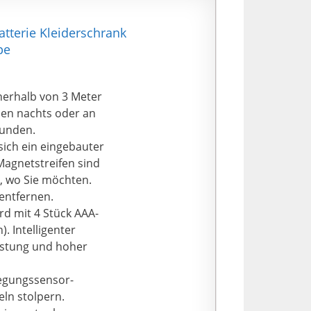
en. Die
nden konstant
atterie Kleiderschrank
erwendet werden.
pe
cen und gleichzeitig
Ds für jede Leuchte,
nerhalb von 3 Meter
euchte mit 108 LEDs
nen nachts oder an
 es keine
kunden.
 Treppe usw.
 sich ein eingebauter
Magnetstreifen sind
 lebenslangen
n, wo Sie möchten.
dung
 entfernen.
eren Kundendienst
rd mit 4 Stück AAA-
eben Ihnen
. Intelligenter
. Keine zeitliche
eistung und hoher
t für unsere
wegungssensor-
eln stolpern.