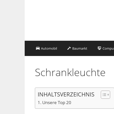
Zum
Inhalt
springen
Automobil
Baumarkt
Compute
Schrankleuchte
INHALTSVERZEICHNIS
Unsere Top 20