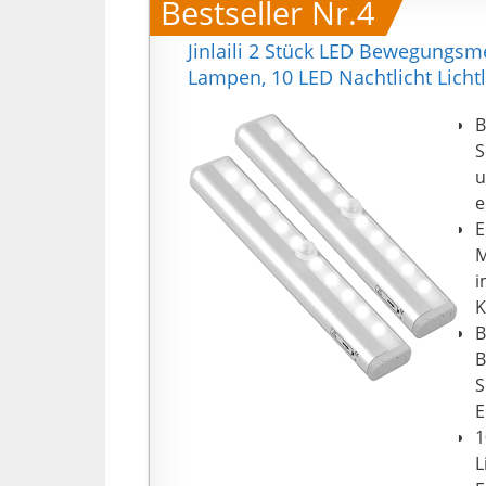
Bestseller Nr.4
a
S
Jinlaili 2 Stück LED Bewegungsm
l
Lampen, 10 LED Nachtlicht Lichtl
N
m
B

S
b
u
a
e
B
E
H
M

i
k
K
Q
B
k
B
b
S
B
E
P
1
L