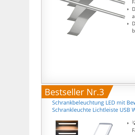
S
F
D
a
D
b
Bestseller Nr.3
Schrankbeleuchtung LED mit Be
Schrankleuchte Lichtleiste USB 

F