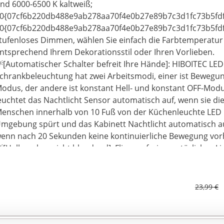
nd 6000-6500 K kaltweiß;
0{07cf6b220db488e9ab278aa70f4e0b27e89b7c3d1fc73b5fdf
0{07cf6b220db488e9ab278aa70f4e0b27e89b7c3d1fc73b5fd
tufenloses Dimmen, wählen Sie einfach die Farbtemperatur 
ntsprechend Ihrem Dekorationsstil oder Ihren Vorlieben.
[Automatischer Schalter befreit Ihre Hände]: HIBOITEC LED
chrankbeleuchtung hat zwei Arbeitsmodi, einer ist Bewegu
odus, der andere ist konstant Hell- und konstant OFF-Mod
euchtet das Nachtlicht Sensor automatisch auf, wenn sie d
enschen innerhalb von 10 Fuß von der Küchenleuchte LED 
mgebung spürt und das Kabinett Nachtlicht automatisch au
enn nach 20 Sekunden keine kontinuierliche Bewegung vor
[Heller, aber nicht blendend]: Flimmerfreies, natürliches Li
erlen sind in der Flanke versteckt und leuchten senkrecht 
ingebauten LICHTLEITFELD, anstatt direkt der Luft ausgesetz
ermeiden, dass das Licht direkt den Augen ausgesetzt wird.
23,99 €
st eine gleichmäßige Beleuchtung, das Licht ist weicher und
[Größere Batteriekapazität & Wiederaufladbar]: Eingebau
iederaufladbare LED Unterbauleuchte Batterie mit größerer