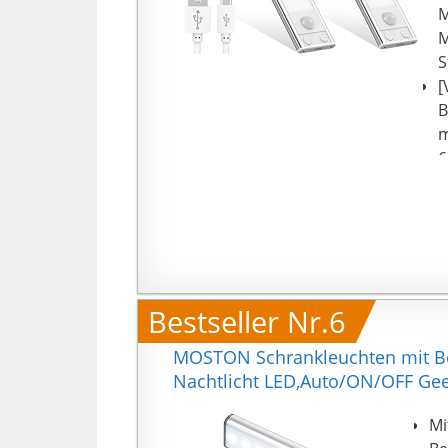
M
M
S
[
B
m
6
S
S
[
e
r
m
Bestseller Nr.6
S
B
MOSTON Schrankleuchten mit B
[
Nachtlicht LED,Auto/ON/OFF Gee
L
U
Mi
M