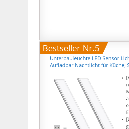
F
L
V
S
T
S
D
Bestseller Nr.5
ä
Unterbauleuchte LED Sensor Li
Aufladbar Nachtlicht für Küche,
[
n
M
a
e
E
[
g