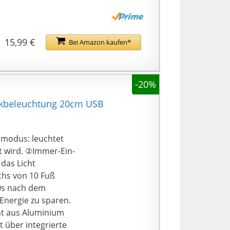
eine extra lange
r Schublade, einem
Schuppen, einer
15,99 €
Bei Amazon kaufen*
ekammer, einem
 Bücherregal, einem
rden. Kopfteil oder
-20%
nkbeleuchtung 20cm USB
smodus: leuchtet
 wird. ②Immer-Ein-
das Licht
chs von 10 Fuß
20s nach dem
 Energie zu sparen.
ht aus Aluminium
t über integrierte