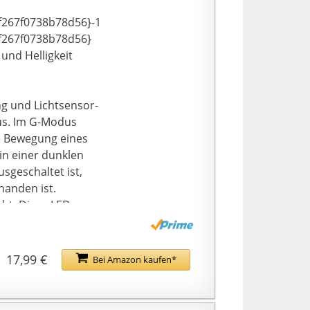
267f0738b78d56}-1
f267f0738b78d56}
und Helligkeit
ng und Lichtsensor-
us. Im G-Modus
ie Bewegung eines
in einer dunklen
sgeschaltet ist,
handen ist.
cht. Diese LED-
zu einem
t zu sein, um zu
 Was Sie also sehen,
17,99 €
Bei Amazon kaufen*
 nicht blendend.
te 1000mAh
 Batteriekapazität