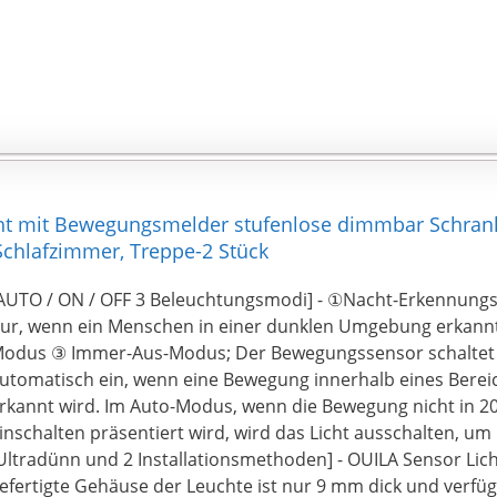
antastisch energiesparend und umweltfreundlich sorgt für 
ebensdauer Ihrer Leuchte.
erschiedene Anwendungen: Es kann in einem Schrank, eine
chrank, einem Badezimmer bei Nacht, einem Keller, einem 
reppe, einer Schublade, einem Unterschrank, einer Speis
chlafzimmer, einem Kleiderschrank, einer Werkstatt, einem
achboden, einem Keller, einem Flur, einem Flur platziert we
hnlich dunkler Ort.
cht mit Bewegungsmelder stufenlose dimmbar Schra
 Schlafzimmer, Treppe-2 Stück
AUTO / ON / OFF 3 Beleuchtungsmodi] - ①Nacht-Erkennung
ur, wenn ein Menschen in einer dunklen Umgebung erkannt
odus ③ Immer-Aus-Modus; Der Bewegungssensor schaltet 
utomatisch ein, wenn eine Bewegung innerhalb eines Berei
rkannt wird. Im Auto-Modus, wenn die Bewegung nicht in 
inschalten präsentiert wird, wird das Licht ausschalten, um
Ultradünn und 2 Installationsmethoden] - OUILA Sensor Lic
efertigte Gehäuse der Leuchte ist nur 9 mm dick und verfüg