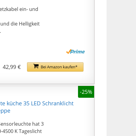
tzkabel ein- und
und die Helligkeit
.
42,99 €
Bei Amazon kaufen*
-25%
e küche 35 LED Schranklicht
eppe
Sensorleuchte hat 3
-4500 K Tageslicht