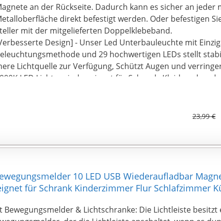
agnete an der Rückseite. Dadurch kann es sicher an jeder
etalloberfläche direkt befestigt werden. Oder befestigen Si
teller mit der mitgelieferten Doppelklebeband.
Verbesserte Design] - Unser Led Unterbauleuchte mit Einzig
eleuchtungsmethode und 29 hochwertigen LEDs stellt stab
ere Lichtquelle zur Verfügung, Schützt Augen und verringe
000K LED Lichter sind geeignet für Schrank, Kleiderschrank
chublade, Werkstatt, Bücherregal, Dachboden, Treppe, Keller,
peisekammer, Schlafzimmer, usw.
Dimmen und Speicherfunktion] - Einfaches langes Drücken ste
23,99 €
in. Die Helligkeit lässt sich stufenlos von angenehmen Ambie
ichtig hell wählen. Die LED lichtleiste küche verfügt über ei
it der zuletzt ausgeschaltete Zustand beibehalten werden 
chranklicht des Bewegungssensors erfüllt alle Ihre untersc
edürfnisse.
ewegungsmelder 10 LED USB Wiederaufladbar Magn
Aufladbare Batterie] - Eingebauter wiederaufladbarer 1000
ignet für Schrank Kinderzimmer Flur Schlafzimmer 
ithium-Akku, kompatibel mit allen DC 5V-1A Ladeausgangsa
SBLadekabel. Laden Sie es einfach 3~4 Stunden lang auf. E
t Bewegungsmelder & Lichtschranke: Die Lichtleiste besitzt
odus bringt bis zu 2 Monate dauerhafte Nutzung. Es kann ko