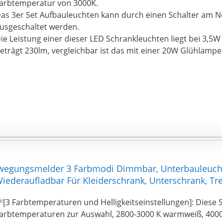
turmkeller, Lagerraum, Geräteschuppen.
arbtemperatur von 3000K.
as 3er Set Aufbauleuchten kann durch einen Schalter am Ne
usgeschaltet werden.
ie Leistung einer dieser LED Schrankleuchten liegt bei 3,5W 
eträgt 230lm, vergleichbar ist das mit einer 20W Glühlampe
wegungsmelder 3 Farbmodi Dimmbar, Unterbauleucht
Wiederaufladbar Für Kleiderschrank, Unterschrank, Tr
[3 Farbtemperaturen und Helligkeitseinstellungen]: Diese 
arbtemperaturen zur Auswahl, 2800-3000 K warmweiß, 4000