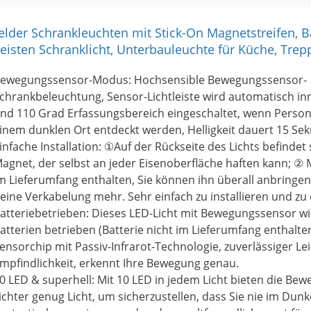
ls andere LED Licht Schrank, einfach mit USB-Kabel aufzulad
chrankleuchten LED kann im Dauerlichtmodus bis zu 7 Stu
elder Schrankleuchten mit Stick-On Magnetstreifen, B
euchten und kann Im Induktionsmodus bis zu 1-2 Monate v
eisten Schranklicht, Unterbauleuchte für Küche, Trep
icht mehr ist AAA-Batterie häufig zu wechseln, was Ressour
ehr Geld spart!
ewegungssensor-Modus: Hochsensible Bewegungssensor-
[35 LEDs, 210lm & Mehr Licht im Sensorschrank]: Mit 35 LE
chrankbeleuchtung, Sensor-Lichtleiste wird automatisch in
is zu 210 Lumen, ist diese Leuchte vergleichbar mit einer L
nd 110 Grad Erfassungsbereich eingeschaltet, wenn Perso
uf dem Markt. Ideal für die Verwendung an Orten, an denen
inem dunklen Ort entdeckt werden, Helligkeit dauert 15 Se
eleuchtungssysteme gibt, z.B Schranktisch, Kleiderschrank,
infache Installation: ①Auf der Rückseite des Lichts befindet
IBOITEC Bewegungsmelder sind die beste Wahl für Sie.
agnet, der selbst an jeder Eisenoberfläche haften kann; ② 
[Lebenslanger kostenloser Ersatz]: Wir bieten Ihnen einen
m Lieferumfang enthalten, Sie können ihn überall anbringe
ostenlosen Ersatzservice. Solange Sie im Laufe der Verwen
eine Verkabelung mehr. Sehr einfach zu installieren und zu
ualitätsprobleme mit dem Produkt haben, können Sie uns
atteriebetrieben: Dieses LED-Licht mit Bewegungssensor wi
ontaktieren. Nach Bestätigung des Produktproblems und g
atterien betrieben (Batterie nicht im Lieferumfang enthalten)
edingungslos die Möglichkeit, ein neues Produkt zu ersetzen
ensorchip mit Passiv-Infrarot-Technologie, zuverlässiger L
egrenzung, lebenslange Garantie. Wir haben volle Zuversich
mpfindlichkeit, erkennt Ihre Bewegung genau.
rodukte!
0 LED & superhell: Mit 10 LED in jedem Licht bieten die Be
ichter genug Licht, um sicherzustellen, dass Sie nie im Dunk