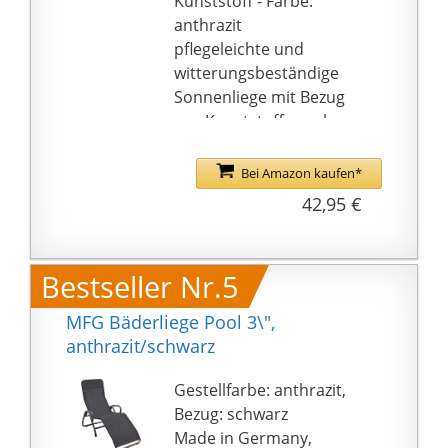
Kunststoff - Farbe:
transportieren.
anthrazit
WOHLFÜHLFAKTOR: Die
pflegeleichte und
Armlehnen wurden mit
witterungsbeständige
EVA-Kunststoff
Sonnenliege mit Bezug
gepolstert. Das
aus Kunststoffgewebe -
abnehmbare
inklusive Kopfkissen
Kopfkissen sorgt zudem
aufrechte und liegende
Bei Amazon kaufen*
für entspannte
Position einstellbar -
42,95 €
Momente.
platzsparend
zusammenklappbar
ideal am Pool, Spa und
Bestseller Nr.5
Garten
MFG Bäderliege Pool 3\",
anthrazit/schwarz
Gestellfarbe: anthrazit,
Bezug: schwarz
Made in Germany,