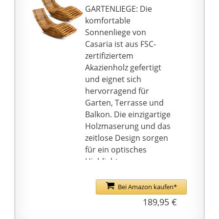
GARTENLIEGE: Die
komfortable
Sonnenliege von
Casaria ist aus FSC-
zertifiziertem
Akazienholz gefertigt
und eignet sich
hervorragend für
Garten, Terrasse und
Balkon. Die einzigartige
Holzmaserung und das
zeitlose Design sorgen
für ein optisches
Highlight.
ROBUST &
WITTERUNGSBESTÄNDI
Bei Amazon kaufen*
G: Aus hochwertigem,
189,95 €
massiven und bis zu