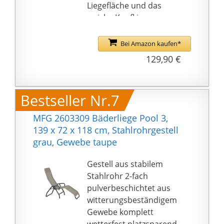
Liegefläche und das
weiche Kopfkissen
bieten erholsame
Pausen zum Relaxen
Bei Amazon kaufen*
Mit einen Gewicht von
129,90 €
nur 9,7 Kg ist die Liege
superleicht und lässt
sich einfach
Bestseller Nr.7
transportieren
Die perfekte Liege zum
MFG 2603309 Bäderliege Pool 3,
Relaxen, Enspannen,
139 x 72 x 118 cm, Stahlrohrgestell
Lesen und Genießen
grau, Gewebe taupe
Gestell aus stabilem
Stahlrohr 2-fach
pulverbeschichtet aus
witterungsbeständigem
Gewebe komplett