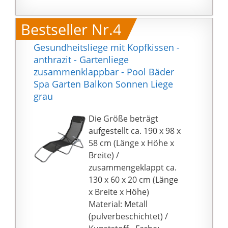
Ruhepause.
ÜBERZEUGENDE
Bestseller Nr.4
QUALITÄT: Der Rahmen
vom Liegestuhl ist aus
Gesundheitsliege mit Kopfkissen -
verzinktem,
anthrazit - Gartenliege
pulverbeschichtetem
zusammenklappbar - Pool Bäder
Stahl, die Liegefläche ist
Spa Garten Balkon Sonnen Liege
aus atmungsaktivem
grau
Textilene-Gewebe.
Zudem wetterfestes,
Die Größe beträgt
atmungsaktives, UV-
aufgestellt ca. 190 x 98 x
beständiges und
58 cm (Länge x Höhe x
pflegeleichtes Material.
Breite) /
Perfekt für den
zusammengeklappt ca.
Outdoor-Einsatz.
130 x 60 x 20 cm (Länge
MOBILITÄT: Mit 10 kg
x Breite x Höhe)
Eigengewicht lässt sich
Material: Metall
die Sonnenliege
(pulverbeschichtet) /
bequem an jeden Ort