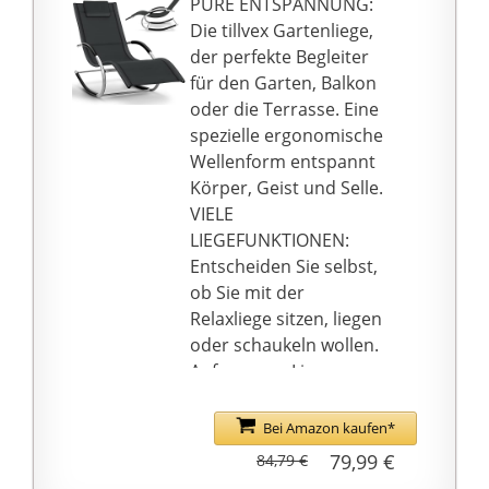
PURE ENTSPANNUNG:
wenigen Schritten und
Die tillvex Gartenliege,
einer leichten
der perfekte Begleiter
Handhabung.
für den Garten, Balkon
PFLEGETIPP: Akazie ist
oder die Terrasse. Eine
ein natürlicher
spezielle ergonomische
Werkstoff und
Wellenform entspannt
unterliegt, durch
Körper, Geist und Selle.
äußere Einflüsse
VIELE
verursachten,
LIEGEFUNKTIONEN:
typischen
Entscheiden Sie selbst,
Farbveränderungen.
ob Sie mit der
Um den ursprünglichen
Relaxliege sitzen, liegen
Farbton bei zuhalten,
oder schaukeln wollen.
empfehlen wir, das Holz
Auf unserer Liege
in regelmäßigen
werden Feierabend,
Abständen mit Pflegeöl
Wochenende oder
Bei Amazon kaufen*
und einem weichen
Urlaubstage zur
79,99 €
84,79 €
Tuch zu behandeln.
erholsamen