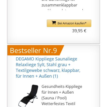
zusammenklappbar
und kann platzsparend
verstaut werden.
Ebenso kann sie
Bei Amazon kaufen*
problemlos überall mit
39,95 €
hingenommen und
nach Belieben
umgestellt werden
Bestseller Nr.9
Geeignet für den Innen-
und Außenbereich. Am
DEGAMO Kippliege Saunaliege
Pool, im Garten,
Relaxliege Sylt, Stahl grau +
Schwimmbad, Sauna,
Textilgewebe schwarz, klappbar,
Pool oder einfach zur
für Innen + Außen (1)
Entspannung nach
einer Massage.
Gesundheits-Kippliege
Die Liege hat eine
für Innen + Außen
Gesamtlänge von ca.
(Sauna / Pool)
160 cm, die Liegefläche
Wetterfestes Textil