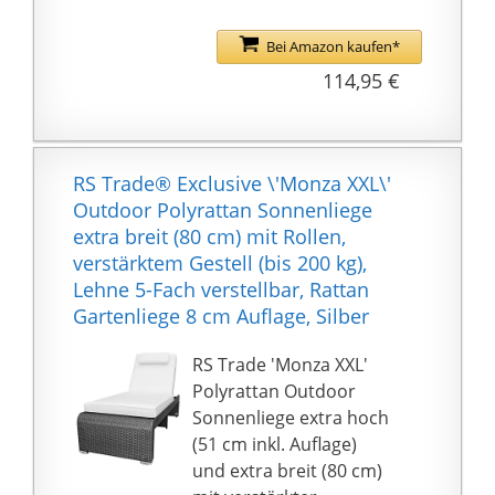
ihrem eleganten Design
ist die Holzliege auf
Bei Amazon kaufen*
Ihrem Balkon, der
114,95 €
Terrasse oder Ihrem
Garten ein echter
Blickfang. Bei
Nichtgebrauch kann sie
RS Trade® Exclusive \'Monza XXL\'
platzsparend
Outdoor Polyrattan Sonnenliege
zusammengeklappt
extra breit (80 cm) mit Rollen,
und dank den
verstärktem Gestell (bis 200 kg),
Tragegriffen aus Metall,
Lehne 5-Fach verstellbar, Rattan
wie ein Koffer, leicht
Gartenliege 8 cm Auflage, Silber
transportiert und
verstaut werden.
RS Trade 'Monza XXL'
ROBUSTES MATERIAL:
Polyrattan Outdoor
Die stabile und
Sonnenliege extra hoch
wetterfeste Liege ist
(51 cm inkl. Auflage)
auch als Saunaliege
und extra breit (80 cm)
geeignet und hält