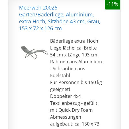
-11%
Entspannen.
Meerweh 20026
Zusammengeklappt
Garten/Bäderliege, Aluminium,
nimmt die Relaxliege
extra Hoch, Sitzhöhe 43 cm, Grau,
wenig Platz ein und ist
153 x 72 x 126 cm
mit einem Handgriff
aufgestellt.
Bäderliege extra Hoch
HAUTFREUNDLICH: Die
Liegefläche: ca. Breite
strapazierfähige
54 cm x Länge 193 cm
Liegefläche ist aus
Rahmen aus Aluminium
atmungsaktivem
- Schrauben aus
Kunststoffgewebe
Edelstahl
gefertigt. Durch die
Für Personen bis 150 kg
Luftzirkulation ist die
geeignet!
Liege hautfreundlich.
Doppelter 4x4
Sie ist
Textilenbezug - gefüllt
witterungsbeständig
mit Quick Dry Foam
und Verschmutzungen
Abmessungen
können mit einem
aufgebaut: ca. 150 x 73