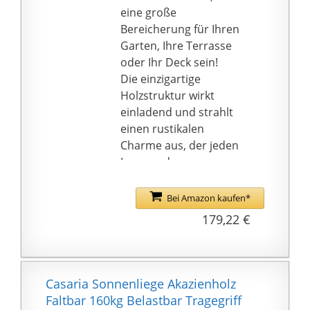
150 kg belastbar |
eine große
Kissen ca. 44x14 cm |
Bereicherung für Ihren
Ersatzteile für
Garten, Ihre Terrasse
Holzgartenliege
oder Ihr Deck sein!
verfügbar
Die einzigartige
Lieferumfang: Ampel24
Holzstruktur wirkt
Schaukelliege Rio inkl.
einladend und strahlt
einem Kissen &
einen rustikalen
bebilderte Anleitung
Charme aus, der jeden
auf deutsch | ❗ Versand
Innen- oder
auf Inseln ist
Außenbereich
ausgeschlossen. Bitte
verschönern wird
Bei Amazon kaufen*
setzen Sie sich ggf. mit
Diese Schaukelliege ist
179,22 €
uns in Verbindung.
aus Akazienholz
hergestellt, einem
tropischen Hartholz,
das wetterfest und sehr
Casaria Sonnenliege Akazienholz
langlebig ist
Faltbar 160kg Belastbar Tragegriff