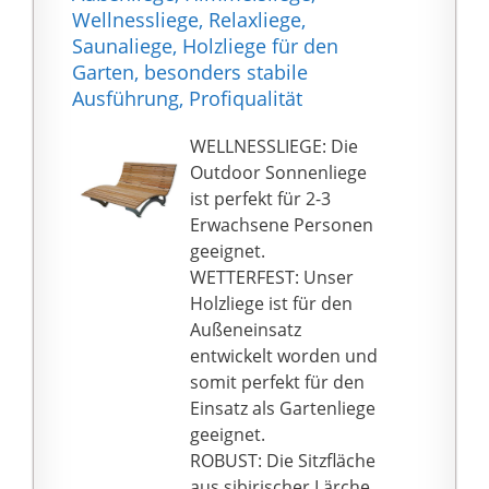
einstellen.
verstärkt und in einem
Wellnessliege, Relaxliege,
GEMÜTLICH RELAXEN:
Stück gefertigt (bis 200
Saunaliege, Holzliege für den
Machen Sie es sich
kg belastbar),
Garten, besonders stabile
auch an kalten Tagen
handgeflochtenes
Ausführung, Profiqualität
mit der bequemen
Kunstrattan, wetterfest
Relaxliege gemütlich.
und resistent gegen
WELLNESSLIEGE: Die
Die einmalige
UV-Licht, Chlor- und
Outdoor Sonnenliege
Holzmaserung sorgt,
Salzwasser
ist perfekt für 2-3
auch an ungemütlichen
Rattanliege ganzjährig
Erwachsene Personen
Tagen, für eine wohlige
100{da10eff2ae17231e7
geeignet.
Atmosphäre, sogar in
b750ea9942c62d950410
WETTERFEST: Unser
Ihrem Wohnzimmer
7d31279aa1407a25d62
Holzliege ist für den
oder im SPA-Bereich.
3d200e59} Outdoor
Außeneinsatz
tauglich: Rostfreie Alu-
entwickelt worden und
Konstruktion
somit perfekt für den
(pulverbeschichtet),
Einsatz als Gartenliege
Edelstahl Schrauben u.
geeignet.
Unterlegscheiben,
ROBUST: Die Sitzfläche
Bezüge
aus sibirischer Lärche