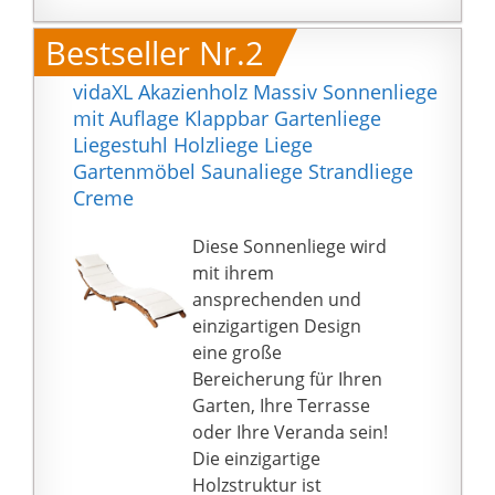
160 kg belastbarem
Hartholz gefertigt,
Bestseller Nr.2
besticht die
Schwungliege durch
vidaXL Akazienholz Massiv Sonnenliege
Langlebigkeit. Dank
mit Auflage Klappbar Gartenliege
eines Leinöl-Finishes
Liegestuhl Holzliege Liege
eignet sich die
Gartenmöbel Saunaliege Strandliege
Gartenliege sowohl für
Creme
den Innen- als auch
besonders für den
Diese Sonnenliege wird
Außenbereich.
mit ihrem
ENTSPANNUNG PUR:
ansprechenden und
Dank der
einzigartigen Design
geschwungenen Form
eine große
der Wippliege, nehmen
Bereicherung für Ihren
Sie automatisch eine
Garten, Ihre Terrasse
angenehme,
oder Ihre Veranda sein!
ergonomische
Die einzigartige
Liegeposition ein.
Holzstruktur ist