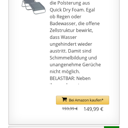
die Polsterung aus
Quick Dry Foam. Egal
ob Regen oder
Badewasser, die offene
Zellstruktur bewirkt,
dass Wasser
ungehindert wieder
austritt. Damit sind
Schimmelbildung und
unangenehme Gerüche
nicht möglich.
BELASTBAR: Neben
ihrem eleganten
Erscheinungsbild ist die
Gartenliege
Bei Amazon kaufen*
hochbelastbar und
149,99 €
159,99 €
sorgt mit einer 72 cm
breiten Liegefläche für
viel Platz zum