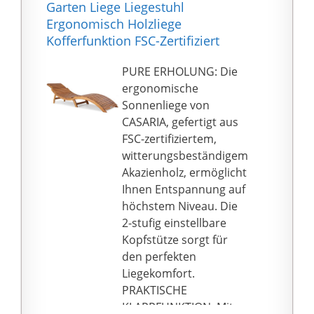
Da er wetterbeständig
Garten Liege Liegestuhl
ist, ist der Stuhl sowohl
Ergonomisch Holzliege
für den Innen- als auch
Kofferfunktion FSC-Zertifiziert
den Außenbereich
geeignet
PURE ERHOLUNG: Die
Dieser ergonomisch
ergonomische
gestaltete,
Sonnenliege von
geschwungene
CASARIA, gefertigt aus
Schaukelstuhl bietet
FSC-zertifiziertem,
optimale Unterstützung
witterungsbeständigem
und ist der perfekte
Akazienholz, ermöglicht
Begleiter an sonnigen
Ihnen Entspannung auf
Nachmittagen.Die
höchstem Niveau. Die
Montage ist einfach
2-stufig einstellbare
Kopfstütze sorgt für
den perfekten
Liegekomfort.
PRAKTISCHE
KLAPPFUNKTION: Mit