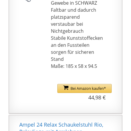
beträgt ca. 140 x 48,5
Gewebe in SCHWARZ
cm
Faltbar und dadurch
platzsparend
verstaubar bei
Nichtgebrauch
Stabile Kunststoffecken
an den Fussteilen
sorgen für sicheren
Stand
Maße: 185 x 58 x 94.5
cm
Bei Amazon kaufen*
44,98 €
Ampel 24 Relax Schaukelstuhl Rio,