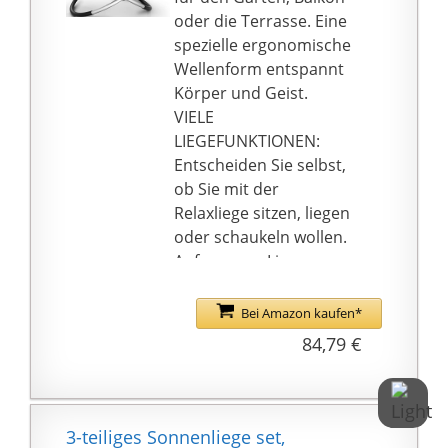
besteht aus 13 mm
oder die Terrasse. Eine
dicken,
spezielle ergonomische
pulverbeschichteten
Wellenform entspannt
Stahlrohren mit einer
Körper und Geist.
Wandstärke von
VIELE
1,5mm.
LIEGEFUNKTIONEN:
Entscheiden Sie selbst,
ob Sie mit der
Relaxliege sitzen, liegen
oder schaukeln wollen.
Auf unserer Liege
werden Feierabend,
Wochenende oder
Bei Amazon kaufen*
Urlaubstage zur
84,79 €
erholsamen
Ruhepause.
ÜBERZEUGENDE
QUALITÄT: Der Rahmen
3-teiliges Sonnenliege set,