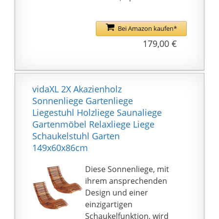
ergonomischen
Armlehnen und
pflegeleichtem Bezug |
Bei Amazon kaufen*
Schaukelliege mit
179,00 €
angenehmer,
atmungsaktiver
Liegefläche
Holzgestell Lärche |
vidaXL 2X Akazienholz
Gartenliege wetterfest
Sonnenliege Gartenliege
& strapazierfähig |
Liegestuhl Holzliege Saunaliege
Indoor / Outdoor
Gartenmöbel Relaxliege Liege
geeignet | einfache
Schaukelstuhl Garten
Montage mittels
149x60x86cm
übersichtlicher
Anleitung und
Diese Sonnenliege, mit
beiliegendem Werkzeug
ihrem ansprechenden
Stellmaß ca. 170x70 cm
Design und einer
| Liegefläche ca. 175x
einzigartigen
60 cm | Stuhl mit ca.
Schaukelfunktion, wird