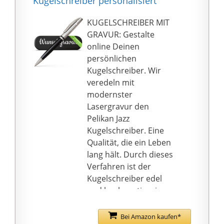
Kugelschreiber personalisiert
eine einzigartige
Ausstrahlung
KUGELSCHREIBER MIT
AUSWECHSELBARE
GRAVUR: Gestalte
MINE: Der
online Deinen
Kugelschreiber ist mit
persönlichen
einer internationalen
Kugelschreiber. Wir
Großraummine in der
veredeln mit
Schreibfarbe Schwarz
modernster
ausgestattet; Die
Lasergravur den
Kugelschreibermine ist
Pelikan Jazz
austauschbar
Kugelschreiber. Eine
QUALITÄT: Made in
Qualität, die ein Leben
Germany; Durch
lang hält. Durch dieses
langjährige Erfahrung
Verfahren ist der
und die einzigartige
Kugelschreiber edel
Handwerkskunst erfüllt
und hochwertig, ein
Pelikan jederzeit
Hingucker in jeder
höchste
Hand.
Bei Amazon kaufen*
Qualitätsansprüche;