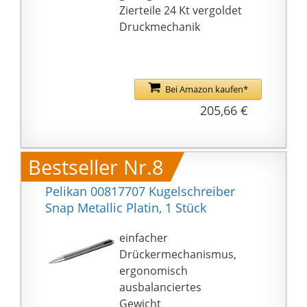
AUSWECHSELBARE
Zierteile 24 Kt vergoldet
MINE: Der
Druckmechanik
Kugelschreiber ist mit
einer internationalen
Großraummine in der
Schreibfarbe Schwarz
Bei Amazon kaufen*
ausgestattet; Die
205,66 €
Kugelschreibermine ist
austauschbar
QUALITÄT: Durch
Bestseller Nr.8
langjährige Erfahrung
erfüllt Pelikan jederzeit
Pelikan 00817707 Kugelschreiber
höchste
Snap Metallic Platin, 1 Stück
Qualitätsansprüche;
Die hochwertigen
einfacher
Schreibgeräte der
Drückermechanismus,
Marke Pelikan vereinen
ergonomisch
Expertise, Leidenschaft
ausbalanciertes
sowie Eleganz und
Gewicht