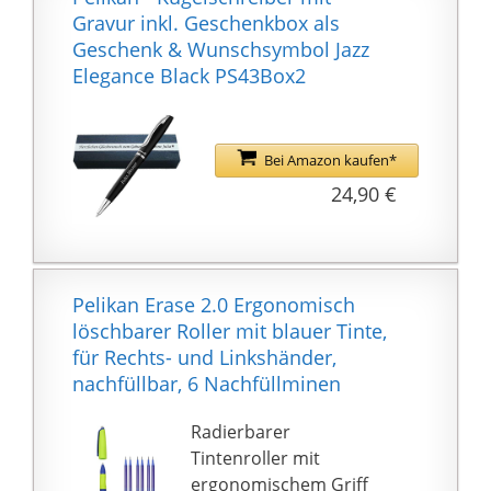
lässt.
einem mattierten,
Gravur inkl. Geschenkbox als
Das hochwertige
rosafarbenen Lackfinish
Geschenk & Wunschsymbol Jazz
Schreibgerät erhalten
gehalten. Die
Elegance Black PS43Box2
Sie in einem Pelikan-
Zierelemente Clip,
Geschenketui
Spitze und Zierring
erstrahlen in einer
Bei Amazon kaufen*
hochglanzpolierten
24,90 €
Chromoberfläche
Pelikan greift auf eine
lange Firmentradition
zurück. 1838 gegründet,
gehört das
Pelikan Erase 2.0 Ergonomisch
Unternehmen bis heute
löschbarer Roller mit blauer Tinte,
zu den führenden
für Rechts- und Linkshänder,
Herstellern von
nachfüllbar, 6 Nachfüllminen
Schreibgeräten
Radierbarer
Der Kugelschreiber
Tintenroller mit
verfügt über eine
ergonomischem Griff
präzise Drehmechanik