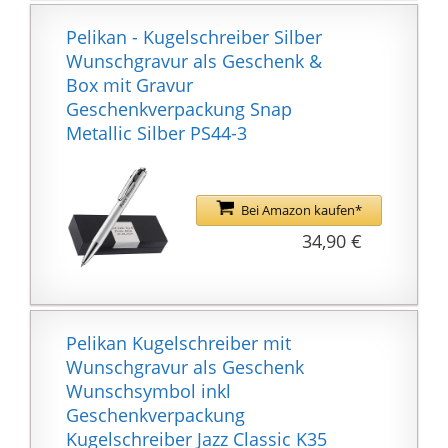
zu erleben
Konstanter Durchfluss
Pelikan - Kugelschreiber Silber
und volle Strichstärke
Wunschgravur als Geschenk &
dank
Box mit Gravur
Spitzentechnologie.
Geschenkverpackung Snap
Nachfüllbar mit Pelikan
Metallic Silber PS44-3
Erase 2.0, weniger
Verschwendung mehr
Pelikan, Über 180 Jahre
Bei Amazon kaufen*
Erfahrung in der
34,90 €
Entwicklung von Schul-,
Kunst- und
Büromaterialien. Mit
seinen Produkten
schafft er für alle die
Pelikan Kugelschreiber mit
gleichen Möglichkeiten,
Wunschgravur als Geschenk
zu lernen und zu
Wunschsymbol inkl
wachsen. Pelikan cares
Geschenkverpackung
Kugelschreiber Jazz Classic K35