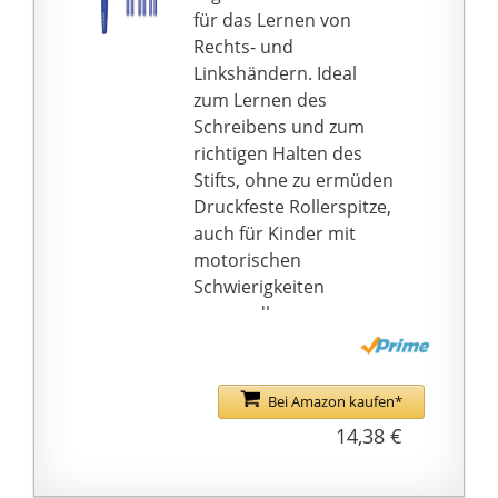
für das Lernen von
und ist mit einer
Rechts- und
austauschbaren Pelikan
Linkshändern. Ideal
Großraummine (Pelikan
zum Lernen des
337, blau) ausgestattet
Schreibens und zum
Das hochwertige
richtigen Halten des
Schreibgerät erhalten
Stifts, ohne zu ermüden
Sie in einem Pelikan-
Druckfeste Rollerspitze,
Geschenketui
auch für Kinder mit
motorischen
Schwierigkeiten
verwendbar.
Strichbreite 0,7 mm
Rückstandslos
abwischbare Gel-Tinte,
Bei Amazon kaufen*
die endlos
14,38 €
wiederbeschreibbar ist,
um die Schule mit Ruhe