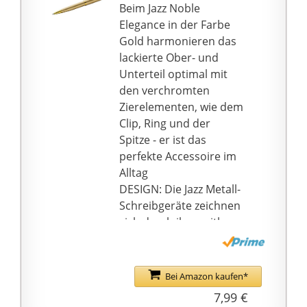
Beim Jazz Noble
Elegance in der Farbe
Gold harmonieren das
lackierte Ober- und
Unterteil optimal mit
den verchromten
Zierelementen, wie dem
Clip, Ring und der
Spitze - er ist das
perfekte Accessoire im
Alltag
DESIGN: Die Jazz Metall-
Schreibgeräte zeichnen
sich durch ihre zeitlos
elegante Formsprache
aus, die eine
angenehme Haptik
Bei Amazon kaufen*
garantiert; Der
7,99 €
Kugelschreiber hat