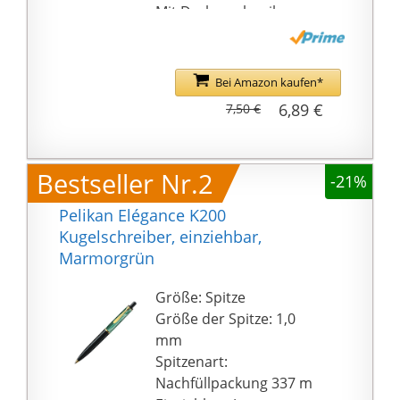
Mit Drehmechanik
Überzeugt Durch Eine
Angenehme Haptik,
Einen Elastischen Clip
Bei Amazon kaufen*
Sowie Den Praktischen
6,89 €
7,50 €
Drehmechanismus. Er
Enthält Eine Blau
Schreibende,
Bestseller Nr.2
-21%
Internationale
Großraummine.
Pelikan Elégance K200
Erhältlich In Vielen
Kugelschreiber, einziehbar,
Tollen Farben
Marmorgrün
Metall-Kugelschreiber
Inklusive 1 Blauen
Größe: Spitze
Großraummine
Größe der Spitze: 1,0
Mit Drehmechanismus
mm
Und Gefedertem Clip
Spitzenart:
Nachfüllbar Mit Pelikan
Nachfüllpackung 337 m
Mine 337