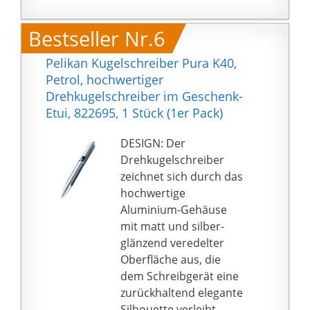
geliefert
Anzahl der einheiten:
Bestseller Nr.6
1.0
Pelikan Kugelschreiber Pura K40,
Petrol, hochwertiger
Drehkugelschreiber im Geschenk-
Etui, 822695, 1 Stück (1er Pack)
DESIGN: Der
Drehkugelschreiber
zeichnet sich durch das
hochwertige
Aluminium-Gehäuse
mit matt und silber-
glänzend veredelter
Oberfläche aus, die
dem Schreibgerät eine
zurückhaltend elegante
Silhouette verleiht