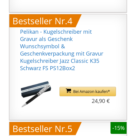
außerdem einen
robusten, federnd
Bestseller Nr.4
gelagerten Clip und ein
ergonomisch
Pelikan - Kugelschreiber mit
ausbalanciertes
Gravur als Geschenk
Gewicht
Wunschsymbol &
KOMFORTABLE
Geschenkverpackung mit Gravur
DREHMECHANIK: Der
Kugelschreiber Jazz Classic K35
Metall-Kugelschreiber
Schwarz FS PS12Box2
verfügt über eine
praktische
Drehmechanik, mit der
Bei Amazon kaufen*
die Mine einfach ein-
24,90 €
und ausgefahren
werden kann
AUSWECHSELBARE
MINE: Der
Bestseller Nr.5
-15%
Kugelschreiber ist mit