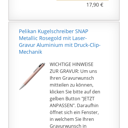
PERSONALISIERTE
17,90 €
Die hochwertigen
GESCHENKE: Dieser
Schreibgeräte der
Kugelschreiber mit
Marke Pelikan vereinen
Gravur ist ein Geschenk
Expertise, Leidenschaft
für jeden Anlass! Sei es
Pelikan Kugelschreiber SNAP
sowie Eleganz und
der Kugelschreiber zu
Metallic Rosegold mit Laser-
bereiten ein Leben lang
Weihnachten, der
Gravur Aluminium mit Druck-Clip-
Freude am Schreiben
Glücksbringer zur
Mechanik
Prüfung oder das last
minute
WICHTIGE HINWEISE
Muttertagsgeschenk
ZUR GRAVUR: Um uns
und
Ihren Gravurwunsch
Vatertagsgeschenk.
mitteilen zu können,
MARKENWARE: Pelikan
klicken Sie bitte auf den
ist einer der führenden
gelben Button "JETZT
Hersteller, wenn es um
ANPASSEN". Daraufhin
qualitativ hochwertige
öffnet sich ein Fenster,
Schreibgeräte geht.
in welchem Sie Ihren
Einzigartiger
Gravurwunsch in