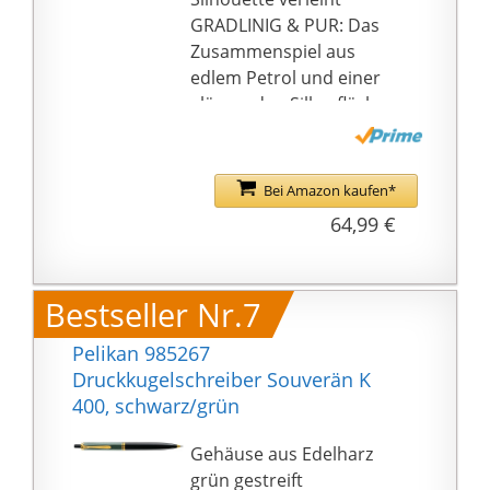
GRADLINIG & PUR: Das
Zusammenspiel aus
edlem Petrol und einer
glänzenden Silberfläche
bildet einen
harmonischen
Kontrast, so erhält der
Bei Amazon kaufen*
Pura Kugelschreiber
64,99 €
seine zeitlose und pure
Eleganz
KOMFORTABLE
Bestseller Nr.7
DREHMECHANIK: Der
Kugelschreiber verfügt
Pelikan 985267
über eine praktische
Druckkugelschreiber Souverän K
Drehmechanik, mit der
400, schwarz/grün
die Mine einfach ein-
und ausgefahren
Gehäuse aus Edelharz
werden kann
grün gestreift