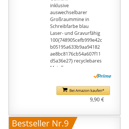
bereiten ein Leben lang
inklusive
Freude am Schreiben
auswechselbarer
Großraummine in
Schreibfarbe blau
Laser- und Gravurfähig
100{748905cefb999e42c
b05195a633b9aa94182
ae8bc8176cb54a607f11
d5a36e27} recyclebares
Metall
Farbe: Metallic Platin, 1
Stück
Bei Amazon kaufen*
9,90 €
Bestseller Nr.9