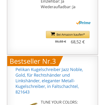
Einziehbar: Ja
Farbe: Blau (Frisch,
Wiederaufladbar: Ja
Edel, Aufgeweckt), 1
Stück
Bei Amazon kaufen*
68,52 €
86,88 €
Bestseller Nr.3
Pelikan Kugelschreiber Jazz Noble,
Gold, für Rechtshänder und
Linkshänder, eleganter Metall-
Kugelschreiber, in Faltschachtel,
821643
TUNE YOUR COLORS: