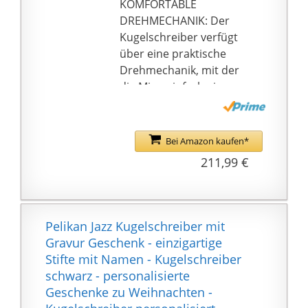
KOMFORTABLE
DREHMECHANIK: Der
Kugelschreiber verfügt
über eine praktische
Drehmechanik, mit der
die Mine einfach ein-
und ausgefahren
werden kann
WELTBERÜHMTER
Bei Amazon kaufen*
KLASSIKER: Das
211,99 €
Streifenmaterial des
Schreibgeräts wird auf
Basis einer speziell für
Pelikan entwickelten
Pelikan Jazz Kugelschreiber mit
Rezeptur aus
Gravur Geschenk - einzigartige
Baumwolle hergestellt
Stifte mit Namen - Kugelschreiber
und verleiht dem
schwarz - personalisierte
Souverän
Geschenke zu Weihnachten -
Kugelschreiber K600