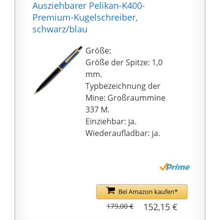
einer Großraummine in
Ausziehbarer Pelikan-K400-
der Schreibfarbe Blau
Premium-Kugelschreiber,
ausgestattet (mit nach
schwarz/blau
DIN IS 12757-2
dokumentenechter
Größe:
Paste); Die
Größe der Spitze: 1,0
Kugelschreibermine ist
mm.
austauschbar;
Typbezeichnung der
GESCHENKIDEE: Ob als
Mine: Großraummine
einzelnes Schreibgerät
337 M.
oder im Set, die
Einziehbar: ja.
Füllhalter und
Wiederaufladbar: ja.
Kugelschreiber der
Serie Jazz Noble
Elegance von Pelikan
sind eine tolle
Geschenkidee; der Jazz
Bei Amazon kaufen*
Kugelschreiber wird in
152,15 €
179,00 €
einer Faltschachtel