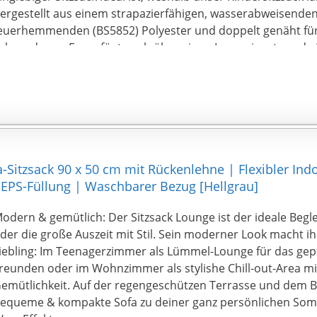
ergestellt aus einem strapazierfähigen, wasserabweisende
euerhemmenden (BS5852) Polyester und doppelt genäht für
ebensdauer. Es verfügt auch über einen Inneneinsatz und e
m zu verhindern, dass die EPS-Perlen austreten und es de
rmöglicht, bei Bedarf nachzufüllen.
üllung aus Großbritannien: Wir beziehen unsere feuerhem
PS-Kügelchen aus Großbritannien und wir füllen unsere Gam
ollen Zügen, ohne Kompromisse bei Komfort und Design e
PS Füllung ist von hoher Qualität und bei Bedarf zum Nachfü
erfügbar.
-Sitzsack 90 x 50 cm mit Rückenlehne | Flexibler I
ntworfen und hergestellt in Großbritannien: Hier bei Game
 EPS-Füllung | Waschbarer Bezug [Hellgrau]
ngagiertes Team von Designern und Gamern, die zusamme
m den Game Over 8-Bit Kinder-Gaming-Sitzsack zu produzie
odern & gemütlich: Der Sitzsack Lounge ist der ideale Beglei
amer aller Niveaus und Filmliebhaber.
der die große Auszeit mit Stil. Sein moderner Look macht i
iebling: Im Teenagerzimmer als Lümmel-Lounge für das gepfl
reunden oder im Wohnzimmer als stylishe Chill-out-Area mi
emütlichkeit. Auf der regengeschützen Terrasse und dem B
equeme & kompakte Sofa zu deiner ganz persönlichen Som