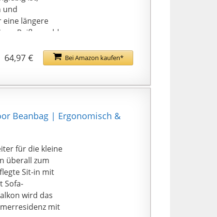
n und
 eine längere
inen Reißverschluss,
m Benutzer
64,97 €
Bei Amazon kaufen*
menden Polystyrol-
ing-Sitzsäcke in
inzugehen. Unsere
llen leicht
ndoor Beanbag | Ergonomisch &
 Over haben wir ein
ngearbeitet haben,
ren. Geeignet für
ter für die kleine
hn überall zum
egte Sit-in mit
t Sofa-
alkon wird das
merresidenz mit