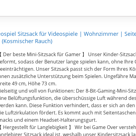
ospiel Sitzsack für Videospiele | Wohnzimmer | Seit
 (Kosmischer Rauch)
 Der beste Mini-Sitzsack für Gamer 】 Unser Kinder-Sitzsac
eformt, sodass der Benutzer lange spielen kann, ohne Ihre
eeinträchtigen. Unser Sitzsack passt sich der Form Ihres Kö
hnen zusätzliche Unterstützung beim Spielen. Ungefähre Ma
reite 49 cm, Höhe 73 cm.
ielseitig und voll von Funktionen: Der 8-Bit-Gaming-Mini-Sit
ine Belüftungsfunktion, die überschüssige Luft während des
erden kann. Diese Funktion verhindert, dass er sich an de
ie Luftzirkulation fördert. Es kommt auch mit Seitentaschen
nacks und einem Headset-Halterungsgurt.
 Hergestellt für Langlebigkeit 】 Wir bei Game Over versteh
anglebiger Sitzsack ideal ist, weshalb unser Kindersitzsack la