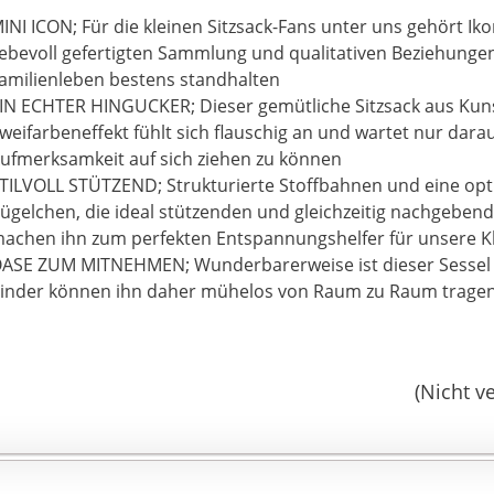
INI ICON; Für die kleinen Sitzsack-Fans unter uns gehört Ik
iebevoll gefertigten Sammlung und qualitativen Beziehunge
amilienleben bestens standhalten
IN ECHTER HINGUCKER; Dieser gemütliche Sitzsack aus Kuns
weifarbeneffekt fühlt sich flauschig an und wartet nur darauf
ufmerksamkeit auf sich ziehen zu können
TILVOLL STÜTZEND; Strukturierte Stoffbahnen und eine op
ügelchen, die ideal stützenden und gleichzeitig nachgebend
achen ihn zum perfekten Entspannungshelfer für unsere K
ASE ZUM MITNEHMEN; Wunderbarerweise ist dieser Sessel fe
inder können ihn daher mühelos von Raum zu Raum trage
(Nicht v