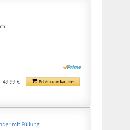
 Abperleffekt sitzt
baren Bezugs trotzt
Und obwohl der
ich
r für
separate Innensack
ls entnommen
eres Detail mit Wow-
ren Runden – oder in
ichen Kratzern und
schluss machts
49,99 €
Lieblingsräume
Bei Amazon kaufen*
n.
inder mit Füllung