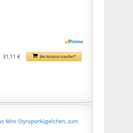
31,11 €
Bei Amazon kaufen*
 aus Mini Styroporkügelchen, zum