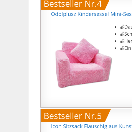
Bestseller Nr.4
P
d
Odolplusz Kindersessel Mini-Ses
R
🍎Das
S
🍎Sch
s
🍎Her
i
🍎Ein
w
V
E
k
b
m
p
Bestseller Nr.5
Icon Sitzsack Flauschig aus Kunst