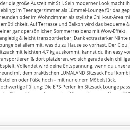
anglebig und stabil konzipiert ist, steht er für superbeque
der die große Auszeit mit Stil. Sein moderner Look macht i
hillen. On top kann der separate Innensack inkl. Füllung gan
iebling: Im Teenagerzimmer als Lümmel-Lounge für das gepfl
einigung des Außenmaterials entnommen werden.
reunden oder im Wohnzimmer als stylishe Chill-out-Area mi
erdeckter Reißverschluss: Der Sitzsack bietet noch ein weit
emütlichkeit. Auf Terrasse und Balkon wird das bequeme &
ffekt. Denn auch nach vielen gemütlichen Stunden in illust
einer ganz persönlichen Sommerresidenz mit Wow-Effekt.
uscheligem Alleingang – bleiben die Bodenbeläge von hässl
anglebig & leicht transportierbar: Dank extrastarker Nähte 
ösen Schrammen verschont. Der clevere verdeckte Reißver
ounge bei allem mit, was du zu Hause so vorhast. Der Clou: 
öglich! So kannst du den Sitzsack Lounge in jedem deiner 
itzsack mit leichten 4,7 kg auskommt, kannst du ihn easy vo
latzieren, ohne dir Sorgen um die Böden machen zu müsse
ransportieren & dort platzieren, wo sich gerade dein chillig
bspielt. Vollendet wird deine Entspannung, wenn du unse
reund mit dem praktischen LUMALAND Sitzsack Pouf kombini
bstellen oder Füße hoch – mit nur einem Möbelstück.
ochwertige Füllung: Die EPS-Perlen im Sitzsack Lounge pass
eder Sitzposition und sogar der Körperwärme an. Unser Fül
chwer entflammbar, geräuschlos und kommt zu 100
67dd2d6e1e9c95f683fa24776179cfe7824fdbbfdefd33594e32
igener Herstellung. Das bedeutet: Jede einzelne kleine Perl
eutschland gefertigt! Deswegen können unsere kleinen Fr
esonders hoher Qualität aufwarten.