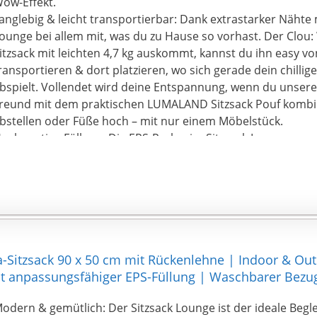
ow-Effekt.
anglebig & leicht transportierbar: Dank extrastarker Nähte 
ounge bei allem mit, was du zu Hause so vorhast. Der Clou: 
itzsack mit leichten 4,7 kg auskommt, kannst du ihn easy vo
ransportieren & dort platzieren, wo sich gerade dein chillig
bspielt. Vollendet wird deine Entspannung, wenn du unse
reund mit dem praktischen LUMALAND Sitzsack Pouf kombini
bstellen oder Füße hoch – mit nur einem Möbelstück.
ochwertige Füllung: Die EPS-Perlen im Sitzsack Lounge pass
eder Sitzposition und sogar der Körperwärme an. Unser Fül
chwer entflammbar, geräuschlos und kommt zu 100
67dd2d6e1e9c95f683fa24776179cfe7824fdbbfdefd33594e32
igener Herstellung. Das bedeutet: Jede einzelne kleine Perl
eutschland gefertigt! Deswegen können unsere kleinen Fr
esonders hoher Qualität aufwarten.
flegeleichtes Material: Dank des Außenmaterials mit star
a-Sitzsack 90 x 50 cm mit Rückenlehne | Indoor & Ou
ffekt sitzt du stets hygenisch sauber: Die robuste Textur 
 anpassungsfähiger EPS-Füllung | Waschbarer Bezug
ezugs trotzt starker Beanspruchung und kann ganz einfach 
aschmaschine gewaschen werden. Und obwohl der Sitzsac
odern & gemütlich: Der Sitzsack Lounge ist der ideale Beglei