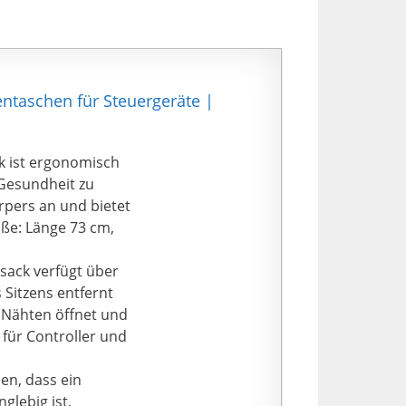
entaschen für Steuergeräte |
k ist ergonomisch
 Gesundheit zu
rpers an und bietet
ße: Länge 73 cm,
zsack verfügt über
 Sitzens entfernt
n Nähten öffnet und
 für Controller und
en, dass ein
nglebig ist,