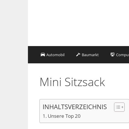
Zum
Inhalt
springen
Automobil
Baumarkt
Compute
Mini Sitzsack
INHALTSVERZEICHNIS
Unsere Top 20