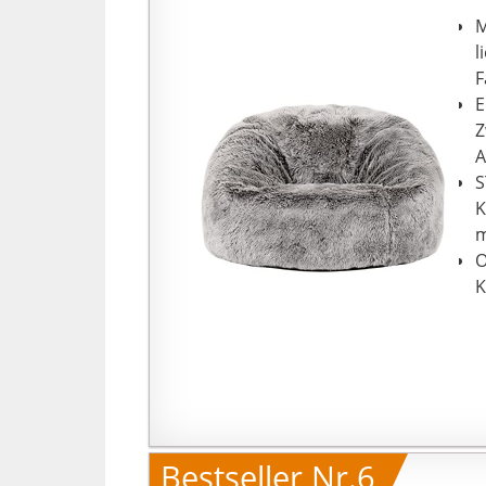
M
l
F
E
Z
A
S
K
m
O
K
Bestseller Nr.6