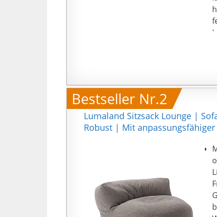
h
f
L
u
e
F
E
v
Bestseller Nr.2
E
v
Lumaland Sitzsack Lounge | Sofa
E
Robust | Mit anpassungsfähiger
e
u
M
G
o
L
F
G
b