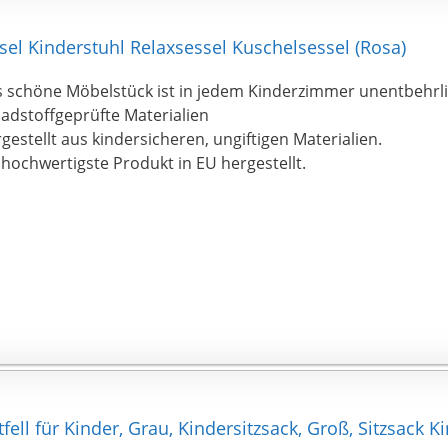
flegeleichtes Material: Dank des Außenmaterials mit starkem
u stets auf dem Trockenen: Die robuste Textur des abnehm
sel Kinderstuhl Relaxsessel Kuschelsessel (Rosa)
egen & Sonne und kann ganz einfach abgewischt werden. 
 schöne Möbelstück ist in jedem Kinderzimmer unentbehrl
itzsack besonders langlebig und stabil konzipiert ist, steht e
adstoffgeprüfte Materialien
uperbequemes & atmungsaktives Chillen. On top kann der 
gestellt aus kindersicheren, ungiftigen Materialien.
nkl. Füllung ganz einfach zur Reinigung des Außenmateria
 hochwertigste Produkt in EU hergestellt.
erden. Einfach praktisch – einfach hygienisch!
erdeckter Reißverschluss: Der Sitzsack bietet noch ein weit
ffekt. Denn auch nach vielen gemütlichen Stunden in illust
uscheligem Alleingang – bleiben die Bodenbeläge von hässl
ösen Schrammen verschont. Der clevere verdeckte Reißver
öglich! So kannst du den Sitzsack Lounge in jedem deiner 
latzieren, ohne dir Sorgen um die Böden machen zu müsse
fell für Kinder, Grau, Kindersitzsack, Groß, Sitzsack K