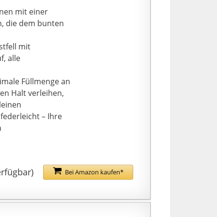
onen mit einer
n, die dem bunten
tfell mit
, alle
timale Füllmenge an
en Halt verleihen,
leinen
derleicht – Ihre
n
erfügbar)
Bei Amazon kaufen*