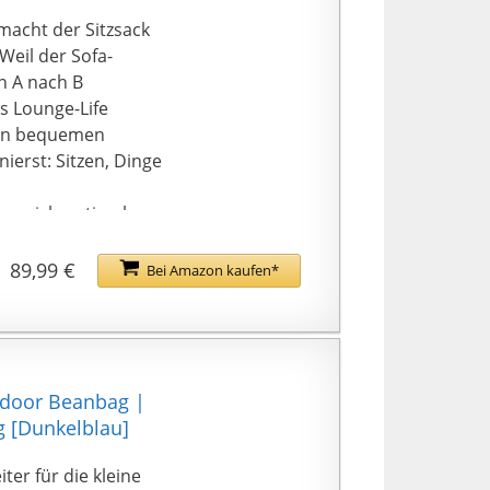
macht der Sitzsack
Weil der Sofa-
n A nach B
es Lounge-Life
ren bequemen
erst: Sitzen, Dinge
en sich optimal
lmaterial ist zudem
89,99 €
Bei Amazon kaufen*
1244b560d8e0} aus
e wurde in
eunde auch mit
kem Schmutzabsorber
tdoor Beanbag |
des abnehmbaren
 [Dunkelblau]
in der
k besonders
ter für die kleine