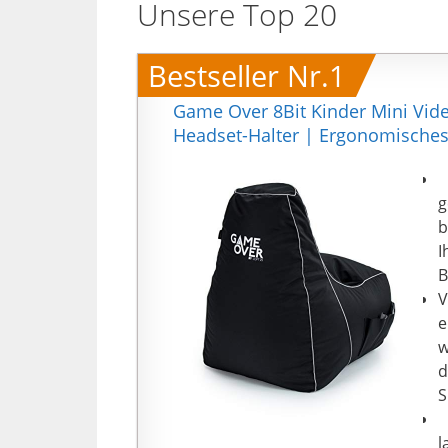
Unsere Top 20
Bestseller Nr.1
Game Over 8Bit Kinder Mini Vide
Headset-Halter | Ergonomisches
【
g
b
I
B
V
e
w
d
S
【
l