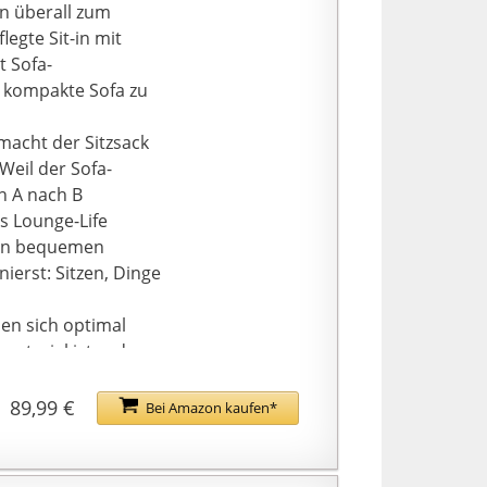
mes & atmungsaktives
hn überall zum
z einfach zur
egte Sit-in mit
t Sofa-
eres Detail mit Wow-
 kompakte Sofa zu
ren Runden – oder in
ichen Kratzern und
macht der Sitzsack
schluss machts
Weil der Sofa-
Lieblingsräume
n A nach B
n.
es Lounge-Life
ren bequemen
erst: Sitzen, Dinge
en sich optimal
lmaterial ist zudem
1244b560d8e0} aus
89,99 €
Bei Amazon kaufen*
e wurde in
eunde auch mit