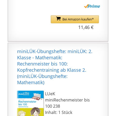
transparente Fenster
ist die Heftung gut zu
positionieren
Bei Amazon kaufen*
Gehäuse aus Recycling-
11,46 €
Kunststoff. Farbe: weiß.
Maße: 8, 3 x 3, 3 x 7, 4
cm
miniLÜK-Übungshefte: miniLÜK: 2.
Klasse - Mathematik:
Rechenmeister bis 100:
Kopfrechentraining ab Klasse 2.
(miniLÜK-Übungshefte:
Mathematik)
LUeK
miniRechenmeister bis
100 238
Inhalt: 1 Stück