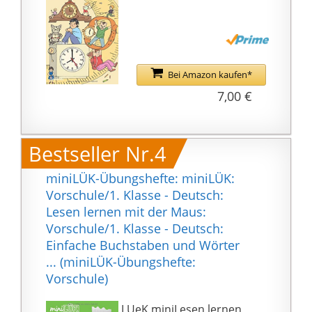
Büroartikeln und
anderen Produkten aus
dem Leitz NeXXt
Sortiment, 3 Jahre
Garantie bei der
Bei Amazon kaufen*
Verwendung von Leitz
7,00 €
Heftklammern,
Hergestellt in
Deutschland und GS-
Bestseller Nr.4
geprüft
Lieferumfang: 1 x Leitz
miniLÜK-Übungshefte: miniLÜK:
Mini-Heftgerät aus
Vorschule/1. Klasse - Deutsch:
Kunststoff, Maße
Lesen lernen mit der Maus:
(BxHxT): 29 x 38 x 101
Vorschule/1. Klasse - Deutsch:
mm, Gewicht: 70 g,
Einfache Buchstaben und Wörter
Farbe: Blau,
... (miniLÜK-Übungshefte:
Kartonverpackung,
Vorschule)
NeXXt-Serie, 55170035
LUeK miniLesen lernen