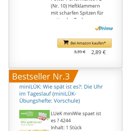
(Nr. 10) Heftklammern
mit scharfen Spitzen für
optimales Tackern,
Ideal für 1 bis 10 Blatt
(80 g/m2 Papier)
Integrierter
Bei Amazon kaufen*
Entklammerer,
2,89 €
3,39 €
Nachfüllanzeige,
Einfache Befüllung von
oben dank
Bestseller Nr.3
Oberlademechanik,
Praktische
miniLÜK: Wie spät ist es?: Die Uhr
Nagelfunktion dank 180
im Tageslauf (miniLÜK-
Grad Öffnung,
Übungshefte: Vorschule)
Handliches Heftgerät
für kleinste
LUeK miniWie spaet ist
Federmäppchen
es ? 4244
Kombinierbar mit Leitz
Inhalt: 1 Stück