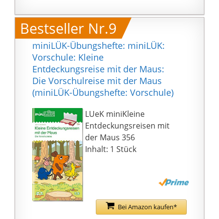
zu herkömmlichen
Heftgeräten
Bestseller Nr.9
Heftleistung von bis zu
20 Blatt (64g/m²
miniLÜK-Übungshefte: miniLÜK:
Papier): Trotz der
Vorschule: Kleine
kleinen, handlichen
Entdeckungsreise mit der Maus:
Form bewältigt das
Die Vorschulreise mit der Maus
Heftgerät auch größere
(miniLÜK-Übungshefte: Vorschule)
Heftarbeiten
Vereinfachtes
LUeK miniKleine
Nachfüllen von
Entdeckungsreisen mit
Klammern: Das Top-
der Maus 356
Ladesystem lässt sich
Inhalt: 1 Stück
ganz einfach durch
Hochschieben des
Griffs öffnen
Ein Päckchen mit 300
Heftklammern No. 10
Bei Amazon kaufen*
ist im Lieferumfang