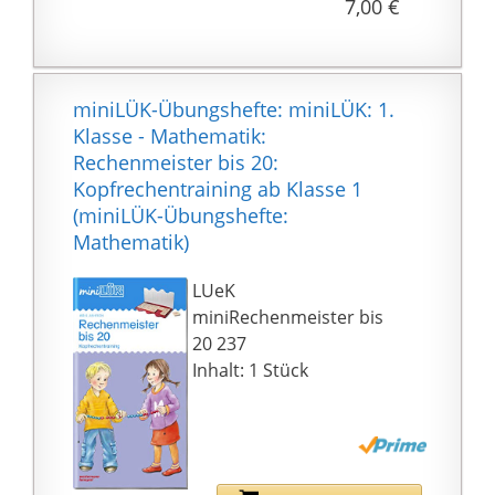
7,00 €
enthalten. Im hinteren
Teil des Heftgerätes ist
ein Klammern-
Entferner integriert.
miniLÜK-Übungshefte: miniLÜK: 1.
Klasse - Mathematik:
Rechenmeister bis 20:
Kopfrechentraining ab Klasse 1
(miniLÜK-Übungshefte:
Mathematik)
LUeK
miniRechenmeister bis
20 237
Inhalt: 1 Stück