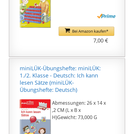
Bei Amazon kaufen*
7,00 €
miniLÜK-Übungshefte: miniLÜK:
1./2. Klasse - Deutsch: Ich kann
lesen Sätze (miniLÜK-
Übungshefte: Deutsch)
Abmessungen: 26 x 14 x
,2 CM (L x B x
H)Gewicht: 73,000 G