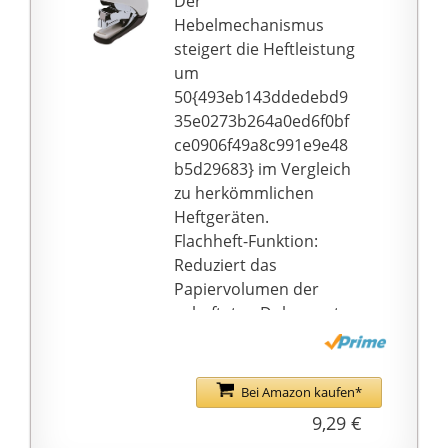
Der
Hebelmechanismus
steigert die Heftleistung
um
50{493eb143ddedebd9
35e0273b264a0ed6f0bf
ce0906f49a8c991e9e48
b5d29683} im Vergleich
zu herkömmlichen
Heftgeräten.
Flachheft-Funktion:
Reduziert das
Papiervolumen der
gehefteten Dokumente
um
30{493eb143ddedebd9
35e0273b264a0ed6f0bf
Bei Amazon kaufen*
ce0906f49a8c991e9e48
9,29 €
b5d29683} im Vergleich