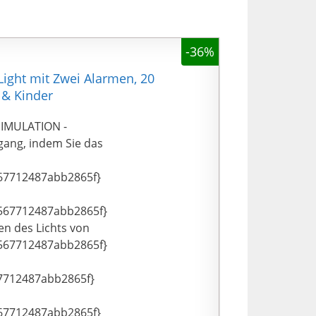
-36%
ight mit Zwei Alarmen, 20
 & Kinder
MULATION -
gang, indem Sie das
67712487abb2865f}
567712487abb2865f}
n des Lichts von
567712487abb2865f}
7712487abb2865f}
67712487abb2865f}