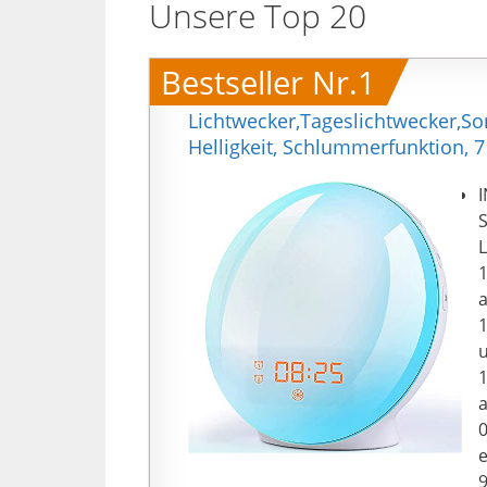
Unsere Top 20
Bestseller Nr.1
Lichtwecker,Tageslichtwecker,S
Helligkeit, Schlummerfunktion, 
S
L
a
u
a