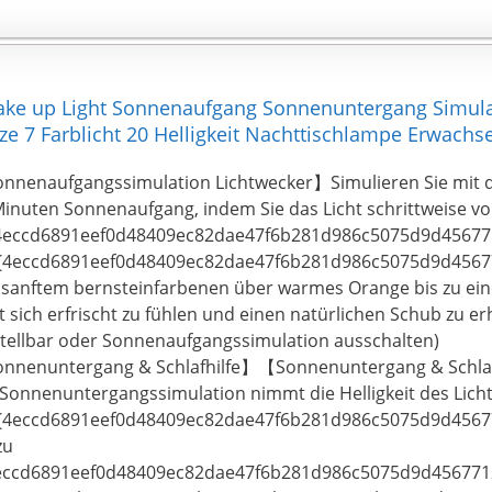
ake up Light Sonnenaufgang Sonnenuntergang Simula
e 7 Farblicht 20 Helligkeit Nachttischlampe Erwach
nnenaufgangssimulation Lichtwecker】Simulieren Sie mit d
Minuten Sonnenaufgang, indem Sie das Licht schrittweise v
4eccd6891eef0d48409ec82dae47f6b281d986c5075d9d456771
{4eccd6891eef0d48409ec82dae47f6b281d986c5075d9d4567
 sanftem bernsteinfarbenen über warmes Orange bis zu ein
t sich erfrischt zu fühlen und einen natürlichen Schub zu erh
stellbar oder Sonnenaufgangssimulation ausschalten)
nnenuntergang & Schlafhilfe】【Sonnenuntergang & Schl
Sonnenuntergangssimulation nimmt die Helligkeit des Licht
{4eccd6891eef0d48409ec82dae47f6b281d986c5075d9d4567
zu
eccd6891eef0d48409ec82dae47f6b281d986c5075d9d4567712