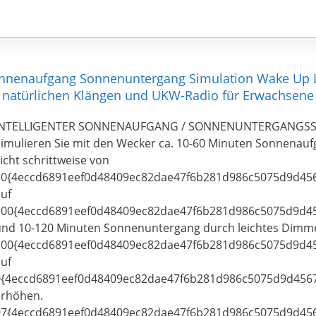
onnenaufgang Sonnenuntergang Simulation Wake Up L
7 natürlichen Klängen und UKW-Radio für Erwachsene
INTELLIGENTER SONNENAUFGANG / SONNENUNTERGANGSSI
imulieren Sie mit den Wecker ca. 10-60 Minuten Sonnenauf
icht schrittweise von
10{4eccd6891eef0d48409ec82dae47f6b281d986c5075d9d45
uf
100{4eccd6891eef0d48409ec82dae47f6b281d986c5075d9d4
nd 10-120 Minuten Sonnenuntergang durch leichtes Dimme
100{4eccd6891eef0d48409ec82dae47f6b281d986c5075d9d4
uf
0{4eccd6891eef0d48409ec82dae47f6b281d986c5075d9d456
erhöhen.
97{4eccd6891eef0d48409ec82dae47f6b281d986c5075d9d45