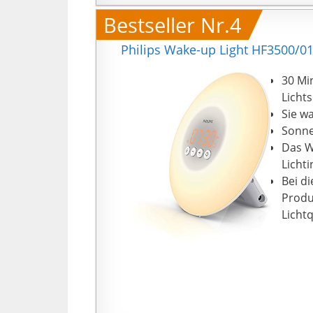
A
Bestseller Nr.4
M
【
Philips Wake-up Light HF3500/01 
L
l
30 Mi
u
Lichts
【
Sie w
I
Sonne
a
Das W
N
Licht
b
Bei d
z
Produ
Z
Licht