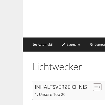
Zum
Inhalt
springen
Automobil
Baumarkt
Compute
Lichtwecker
INHALTSVERZEICHNIS
Unsere Top 20