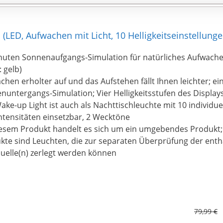
larms, drücken Sie einfach die "Snooze" -Taste, der Ton hör
inuten wird der Alarm wiederholt.
7 Natürliche Geräusche + FM Radio】: 7 natürliche Geräusc
(LED, Aufwachen mit Licht, 10 Helligkeitseinstellung
autstärkeregelung, Morgen, Vögel, Ozeanwellen, Violine, W
eise Musik und Klavier. FM-Radio mit der Funktion zum au
nuten Sonnenaufgangs-Simulation für natürliches Aufwache
nd Speichern des Kanals.Lumen: Lichtstrom 54, nicht in der
: gelb)
7 Farben Led - licht + USB-Adapter】: Stimmungslicht mit Gel
achen erholter auf und das Aufstehen fällt Ihnen leichter; ei
ndigo, Grün und Cyan, chaltet das 7 farben Licht manuell / 
nuntergangs-Simulation; Vier Helligkeitsstufen des Display
tmosphärenlicht. Einstellbare Helligkeit mit 20 Stufen für Le
ake-up Light ist auch als Nachttischleuchte mit 10 individue
achttischlampe, usw. Und das Paket mit USB-Kabel, EU Adap
intensitäten einsetzbar, 2 Wecktöne
equeme Verwendung. 1 Jahr Garantie, wenn Sie Fragen ode
iesem Produkt handelt es sich um ein umgebendes Produk
um Produkt haben, kontaktieren Sie uns bitte, wir werden Si
kte sind Leuchten, die zur separaten Überprüfung der ent
ufriedenheit bedienen.
quelle(n) zerlegt werden können
79,99 €