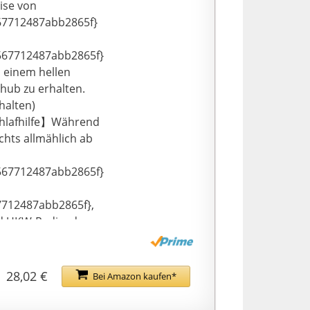
ise von
67712487abb2865f}
567712487abb2865f}
 einem hellen
chub zu erhalten.
halten)
hlafhilfe】Während
chts allmählich ab
567712487abb2865f}
712487abb2865f},
d UKW-Radio, das
einen süßen Traum.
eingestellt werden.
rstützt 2 Alarme,
28,02 €
Bei Amazon kaufen*
arm 1 für Sie, Alarm
. Während des