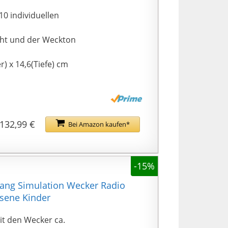
10 individuellen
ght und der Weckton
 x 14,6(Tiefe) cm
132,99 €
Bei Amazon kaufen*
-15%
ang Simulation Wecker Radio
hsene Kinder
t den Wecker ca.