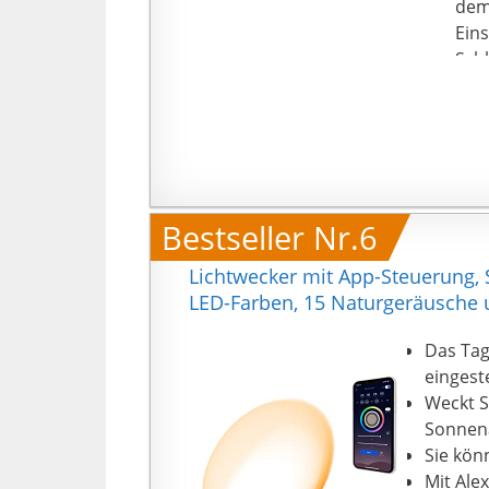
dem
Eins
Schl
【Do
Alar
für 
drüc
der 
【7 
Bestseller Nr.6
Laut
Mus
Lichtwecker mit App-Steuerung, 
Spe
LED-Farben, 15 Naturgeräusche 
【7 F
Indi
Das Tag
atmo
eingest
usw
Weckt S
Jah
Sonnena
kont
Sie kön
Mit Ale