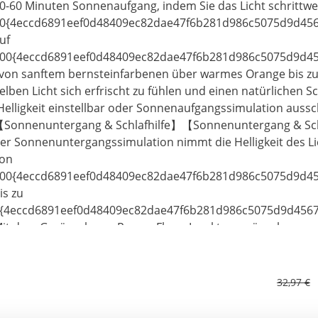
0-60 Minuten Sonnenaufgang, indem Sie das Licht schrittwe
0{4eccd6891eef0d48409ec82dae47f6b281d986c5075d9d45
uf
00{4eccd6891eef0d48409ec82dae47f6b281d986c5075d9d4
 von sanftem bernsteinfarbenen über warmes Orange bis zu
elben Licht sich erfrischt zu fühlen und einen natürlichen S
Helligkeit einstellbar oder Sonnenaufgangssimulation aussc
Sonnenuntergang & Schlafhilfe】【Sonnenuntergang & Sc
er Sonnenuntergangssimulation nimmt die Helligkeit des Li
on
00{4eccd6891eef0d48409ec82dae47f6b281d986c5075d9d4
is zu
{4eccd6891eef0d48409ec82dae47f6b281d986c5075d9d4567
it dem Geräusch von Regen, Fluss, Insektengeräuschen un
ie beim Einschlafen unterstützt und Ton und bieten Ihnen 
ie Zeit der Schlafhilfsfunktion kann von 10 bis 120 Minuten 
Doppelwecker & Snooze-Funktion】: The Wake up Licht unte
32,97 €
larm 1 für die Woche, Alarm 2 für das Wochenende. Oder Al
 für Ihren Partner, wenn Sie eine andere Arbeitszeit haben