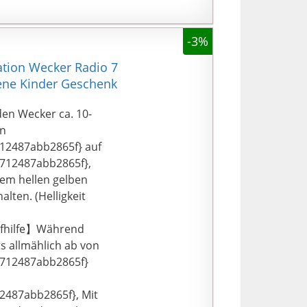
-3%
tion Wecker Radio 7
sene Kinder Geschenk
en Wecker ca. 10-
on
2487abb2865f} auf
712487abb2865f},
em hellen gelben
alten. (Helligkeit
afhilfe】Während
s allmählich ab von
712487abb2865f}
487abb2865f}, Mit