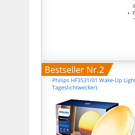
d
P
I
S
e
Z
7
L
T
Bestseller Nr.2
a
F
Philips HF3531/01 Wake-Up Light
D
Tageslichtwecker)
R
W
7
R
L