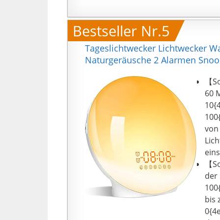
Bestseller Nr.5
Tageslichtwecker Lichtwecker W
Naturgeräusche 2 Alarmen Snooz
【So
60 
10{
100
von
Lich
ein
【So
der 
100
bis 
0{4