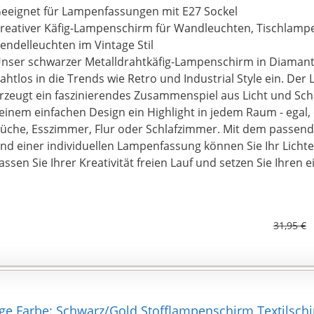
eeignet für Lampenfassungen mit E27 Sockel
reativer Käfig-Lampenschirm für Wandleuchten, Tischlamp
endelleuchten im Vintage Stil
nser schwarzer Metalldrahtkäfig-Lampenschirm in Diamant
ahtlos in die Trends wie Retro und Industrial Style ein. De
rzeugt ein faszinierendes Zusammenspiel aus Licht und Sch
einem einfachen Design ein Highlight in jedem Raum - ega
üche, Esszimmer, Flur oder Schlafzimmer. Mit dem passend
nd einer individuellen Lampenfassung können Sie Ihr Licht
assen Sie Ihrer Kreativität freien Lauf und setzen Sie Ihren e
31,95 €
e Farbe: Schwarz/Gold Stofflampenschirm Textilsch