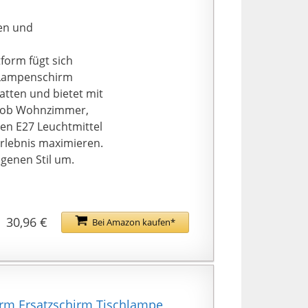
en und
form fügt sich
r Lampenschirm
atten und bietet mit
l, ob Wohnzimmer,
en E27 Leuchtmittel
erlebnis maximieren.
igenen Stil um.
30,96 €
Bei Amazon kaufen*
irm Ersatzschirm Tischlampe