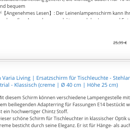
nd bequem
【Angenehmes Lesen】: Der Leinenlampenschirm kann Ihr 
achen, Ihre Augen besser schützen und das Lesen und Ent
25,99 €
aria Living | Ersatzschirm für Tischleuchte - Stehl
trial - Klassisch (creme | Ø 40 cm | Höhe 25 cm)
it diesem Schirm können verschiedene Lampengestelle mi
em beiliegenden Adapterring für Fassungen E14 bestückt w
st ein hochwertiger Chintz Stoff.
ieser schöne Schirm für Tischleuchter in klassischer Optik 
reme besticht durch seine Eleganz. Er ist für Hänge- als au