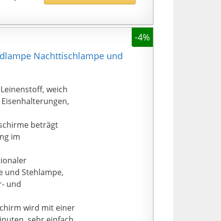
-4%
ndlampe Nachttischlampe und
Leinenstoff, weich
 Eisenhalterungen,
chirme beträgt
ing im
ionaler
e und Stehlampe,
r- und
chirm wird mit einer
inuten, sehr einfach