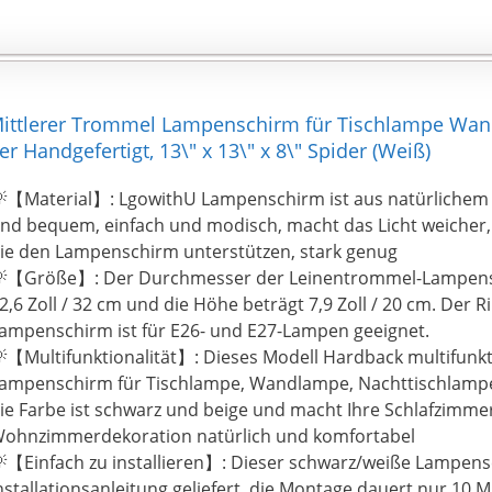
Mittlerer Trommel Lampenschirm für Tischlampe Wa
 Handgefertigt, 13\" x 13\" x 8\" Spider (Weiß)
【Material】: LgowithU Lampenschirm ist aus natürlichem 
nd bequem, einfach und modisch, macht das Licht weicher,
ie den Lampenschirm unterstützen, stark genug
【Größe】: Der Durchmesser der Leinentrommel-Lampens
2,6 Zoll / 32 cm und die Höhe beträgt 7,9 Zoll / 20 cm. Der R
ampenschirm ist für E26- und E27-Lampen geeignet.
【Multifunktionalität】: Dieses Modell Hardback multifunkt
ampenschirm für Tischlampe, Wandlampe, Nachttischlamp
ie Farbe ist schwarz und beige und macht Ihre Schlafzimme
ohnzimmerdekoration natürlich und komfortabel
【Einfach zu installieren】: Dieser schwarz/weiße Lampens
nstallationsanleitung geliefert, die Montage dauert nur 10 M