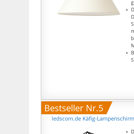
g
D
D
S
m
b
M
B
S
m
S
D
G
e
d
Bestseller Nr.5
ledscom.de Käfig-Lampenschirm,
D