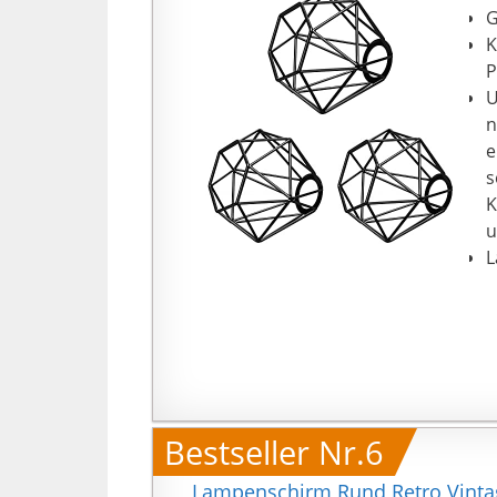
G
K
P
U
n
e
s
K
u
L
Bestseller Nr.6
Lampenschirm Rund Retro Vintag