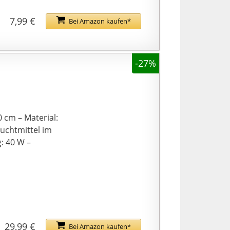
7,99 €
Bei Amazon kaufen*
-27%
 cm – Material:
uchtmittel im
g: 40 W –
29,99 €
Bei Amazon kaufen*