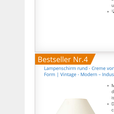
u

m
Bestseller Nr.4
Lampenschirm rund - Creme von V
Form | Vintage - Modern – Indus
M
d
i
D
c