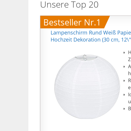
Unsere Top 20
Bestseller Nr.1
Lampenschirm Rund Weiß Papier 
Hochzeit Dekoration (30 cm, 12\"
H
Z
A
h
R
e
I
u
B