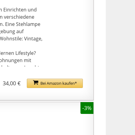
m Einrichten und
en verschiedene
n. Eine Stehlampe
gebung auf
Wohnstile: Vintage,
ernen Lifestyle?
 Wohnungen mit
ehaltenem Leuchter-
sein adaptives
Vordergrund.
34,00 €
Bei Amazon kaufen*
lich auf der Couch
s Licht, das Sie
cken Lampenschirm.
-3%