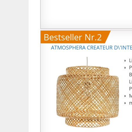
Bestseller Nr.2
ATMOSPHERA CREATEUR D\'INTE
L
P
B
L
P
M
m