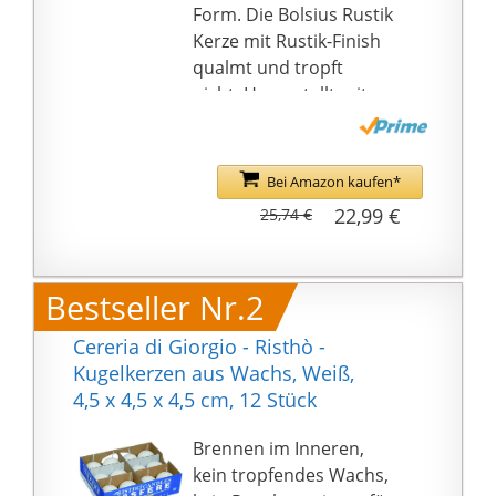
Form. Die Bolsius Rustik
Kerze mit Rustik-Finish
qualmt und tropft
nicht. Hergestellt mit
Respekt für Mensch
und Planet. Frei von
Palmöl, mit natürlichem
Bei Amazon kaufen*
Pflanzenwachs aus
22,99 €
25,74 €
Europa. Der
geflochtene
Baumwolldocht sorgt
Bestseller Nr.2
für eine ruhige und
stabile Flamme. Beim
Cereria di Giorgio - Risthò -
Abbrennen entsteht
Kugelkerzen aus Wachs, Weiß,
kein schwarzer Qualm,
4,5 x 4,5 x 4,5 cm, 12 Stück
kein Ruß oder Rauch,
die Kerze brennt ruhig
Brennen im Inneren,
und sauber ab.
kein tropfendes Wachs,
Die Bolsius Rustik