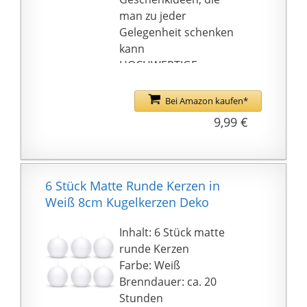
man zu jeder
Gelegenheit schenken
kann
HOCHWERTIGE
VERARBEITUNG - Bei
der Verarbeitung der in
Bei Amazon kaufen*
Europa hergestellten
9,99 €
Indoor Kerzen wird eine
hochwertige Wachs-
Mischung aus
Palmwachs und
6 Stück Matte Runde Kerzen in
Paraffin verwendet
Weiß 8cm Kugelkerzen Deko
LANGE BRENNDAUER -
Dauerbrenner-Kerzen
Inhalt: 6 Stück matte
sind die nächstgrößere
runde Kerzen
Alternative zu
Farbe: Weiß
Teelichtern. Diese
Brenndauer: ca. 20
Kerzen verfügen über
Stunden