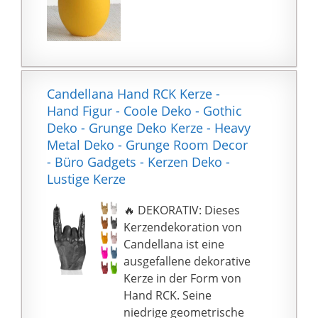
über ihre
lichtspendende
Funktion hinaus auch
für eine besonders
warme Atmosphäre
Candellana Hand RCK Kerze -
sorgen
Hand Figur - Coole Deko - Gothic
SICHERHEIT - Bitte
Deko - Grunge Deko Kerze - Heavy
beachten Sie die
Metal Deko - Grunge Room Decor
Brennhinweise in der
- Büro Gadgets - Kerzen Deko -
Artikelbeschreibung,
Lustige Kerze
sowie auf dem Artikel
selbst. Im Lieferumfang
🔥 DEKORATIV: Dieses
enthalten sind 6
Kerzendekoration von
Stumpenkerzen in der
Candellana ist eine
Größe Ø4cm x 6cm mit
ausgefallene dekorative
einer Brenndauer je
Kerze in der Form von
Kerze von bis zu 7
Hand RCK. Seine
Stunden
niedrige geometrische