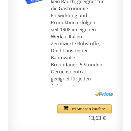
kein Rauch, geeignet für
Stumpenkerze hat eine
die Gastronomie.
lange Brenndauer und
Entwicklung und
brennen bis 25 Stunden
Produktion erfolgen
Bolsius Kerzen werden
seit 1908 im eigenen
seit 1870 hergestellt.
Werk in Italien.
Für die Produktion der
Zertifizierte Rohstoffe,
Qualitätskerzen
Docht aus reiner
verwenden wir nur die
Baumwolle.
besten Rohstoffe. Jede
Brenndauer: 5 Stunden.
Bolsius Kerze wird mit
Geruchsneutral,
fachlichem Können und
geeignet für jeden
auf nachhaltige Weise
Anlass.
in Europa hergestellt.
Bolsius Kerzen rußen
nicht, und wenn du die
Bei Amazon kaufen*
Kerzen abbrennst,
13,63 €
entstehen weder
Qualm noch Rauch. Die