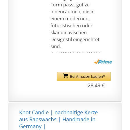
Form passt gut zu
Innenräumen, die in
einem modernen,
futuristischen oder
skandinavischen
Designstil eingerichtet
sind.
🔥 HANDGEARBEITETES
GESCHENK: Hergestellt
in der EU. Unsere
Kerzen werden mit viel
Bei Amazon kaufen*
Liebe zum Detail
28,49 €
handgefertigt, um
Ihnen ein makelloses
Produkt zu bieten.
🔥 VEGAN-FREUNDLICH:
Knot Candle | nachhaltige Kerze
Der Hersteller hat
aus Rapswachs | Handmade in
einen Baumwolldocht
Germany |
verwendet und die