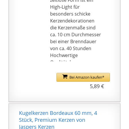
zeitlose Form ist ein
High-Light für
besonders schicke
Kerzendekorationen
die Kerzenmaße sind
ca. 10 cm Durchmesser
bei einer Brenndauer
von ca. 40 Stunden
Hochwertige
Qualitätskerzen aus
europäischer
Produktion mit
Bei Amazon kaufen*
hervorragendem
5,89 €
Abbrand
Mögen Sie Kerzen?
Besuchen Sie unseren
Händlershop und
Kugelkerzen Bordeaux 60 mm, 4
entdecken Sie die große
Stück, Premium Kerzen von
Kerzenvielfalt zu
Jaspers Kerzen