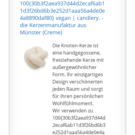
100{30b3f2aea937d44d2ecaf6ab1
Kerze selbst besteht
1d3f26bd6b3e252d1aaa56a4de0e
aus unparfümiertem
4a8890daf80} vegan | candlery. -
veganem Paraffin. Das
die Kerzenmanufaktur aus
bedeutet, dass unsere
Münster (Creme)
Kerzen sicher für alle
Menschen, die nach
Die Knoten-Kerze ist
den Prinzipien der
eine handgegossene,
vegetarischen und
freistehende Kerze mit
veganen Lebensweise
außergewöhnlicher
leben, zu verwenden
Form. Ihr einzigartiges
sind.
Design verschönerten
🔥 GESCHENKIDEE:
jeden Raum und sorgt
Dank ihres
für ihren persönlichen
einzigartigen Design
Wohlfühlmoment.
und dem
Wir verwenden zu
tierfreundlichen
100{30b3f2aea937d44d
Material, aus dem sie
2ecaf6ab11d3f26bd6b3
hergestellt ist, ist diese
e252d1aaa56a4de0e4a