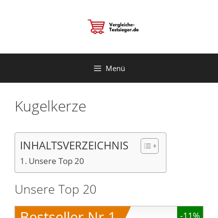
Zum
Inhalt
springen
Menü
Kugelkerze
INHALTSVERZEICHNIS
Unsere Top 20
Unsere Top 20
Bestseller Nr.1
-11%