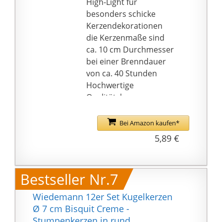
High-Light für
besonders schicke
Kerzendekorationen
die Kerzenmaße sind
ca. 10 cm Durchmesser
bei einer Brenndauer
von ca. 40 Stunden
Hochwertige
Qualitätskerzen aus
europäischer
Produktion mit
Bei Amazon kaufen*
hervorragendem
5,89 €
Abbrand
Mögen Sie Kerzen?
Besuchen Sie unseren
Bestseller Nr.7
Händlershop und
entdecken Sie die große
Wiedemann 12er Set Kugelkerzen
Kerzenvielfalt zu
Ø 7 cm Bisquit Creme -
günstigen Preisen.
Stumpenkerzen in rund