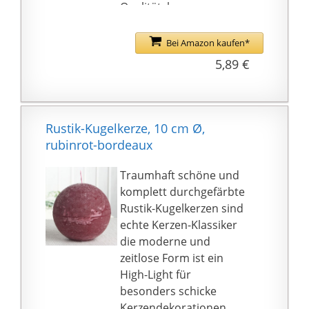
Qualitätskerzen aus
europäischer
Produktion mit
Bei Amazon kaufen*
hervorragendem
5,89 €
Abbrand
Mögen Sie Kerzen?
Besuchen Sie unseren
Händlershop und
Rustik-Kugelkerze, 10 cm Ø,
entdecken Sie die große
rubinrot-bordeaux
Kerzenvielfalt zu
günstigen Preisen.
Traumhaft schöne und
komplett durchgefärbte
Rustik-Kugelkerzen sind
echte Kerzen-Klassiker
die moderne und
zeitlose Form ist ein
High-Light für
besonders schicke
Kerzendekorationen