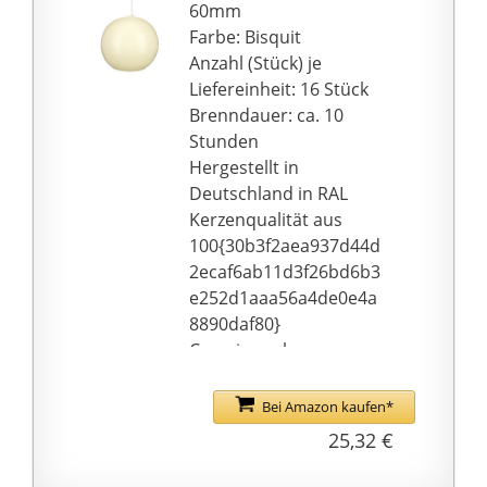
60mm
Farbe: Bisquit
Anzahl (Stück) je
Liefereinheit: 16 Stück
Brenndauer: ca. 10
Stunden
Hergestellt in
Deutschland in RAL
Kerzenqualität aus
100{30b3f2aea937d44d
2ecaf6ab11d3f26bd6b3
e252d1aaa56a4de0e4a
8890daf80}
Ceresinwachs
Bei Amazon kaufen*
25,32 €