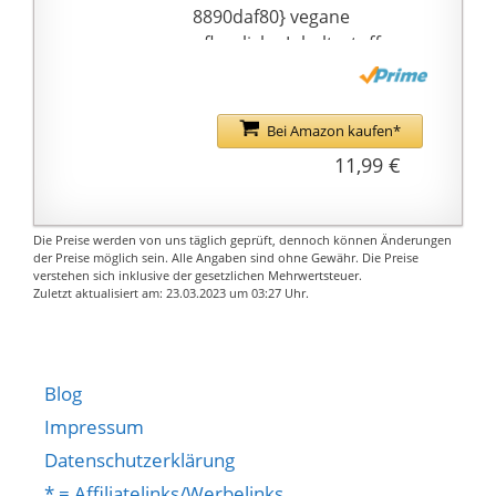
Kerze ein gutes
8890daf80} vegane
Geschenk für
pflanzliche Inhaltsstoffe
Weihnachten,
aus Deutschland. Das
Geburtstag, Wichteln
Rapswachs ist ein
und andere Anlässe
natürlich gewonnenes
Bei Amazon kaufen*
ähnlicher Art.
Nebenprodukt bei der
11,99 €
🔥 ZUSÄTZLICHE
Rapsöl Gewinnung mit
INFORMATIONEN: Diese
wenig bis gar keiner
Kerze hat eine schöne
Rußbildung.
Die Preise werden von uns täglich geprüft, dennoch können Änderungen
Form von Hand RCK in
Jede Kerze ist klassisch
der Preise möglich sein. Alle Angaben sind ohne Gewähr. Die Preise
einer modernen Art
verstehen sich inklusive der gesetzlichen Mehrwertsteuer.
ohne Paraffine &
Zuletzt aktualisiert am: 23.03.2023 um 03:27 Uhr.
und Weise entwickelt.
Duftstoffe und besitzt
Gesamtgröße des
einen nachhaltigen
Produkts: 97mm x
Baumwolldocht, damit
85mm x 195mm. Farbe:
Sie mit gutem Gewissen
Blog
Black Metallic,
den Kerzenschein bei
Impressum
Brenndauer des
ihnen Zuhause
Datenschutzerklärung
Baumwolldochts 30h
genießen können.
* = Affiliatelinks/Werbelinks
Der Docht ist zentriert