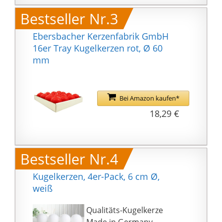
Rustik Kerzen von
Bestseller Nr.3
Bolsius behalten beim
Abbrennen ihre Form;
Ebersbacher Kerzenfabrik GmbH
außerdem ist die Lunte,
16er Tray Kugelkerzen rot, Ø 60
d. h. der Kerzendocht,
mm
aus Baumwolle und so
geflochten, dass du
immer eine stabile
Flamme hast.
Bei Amazon kaufen*
Längere Brenndauer
18,29 €
Mit natürlichem &
pflanzlichem Wachs
Ohne tierische Fette
Bestseller Nr.4
Ohne Palmöl Rustik-
Finish Perfekte Flamme
Kugelkerzen, 4er-Pack, 6 cm Ø,
bis zu 25h Sauberes
weiß
Abbrennen
Qualitäts-Kugelkerze
Made in Germany