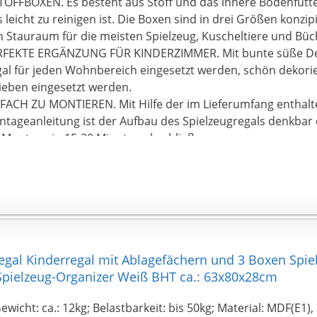
TOFFBOXEN. Es besteht aus Stoff und das innere Bodenfutt
 leicht zu reinigen ist. Die Boxen sind in drei Größen konzi
h Stauraum für die meisten Spielzeug, Kuscheltiere und Büc
RFEKTE ERGÄNZUNG FÜR KINDERZIMMER. Mit bunte süße De
al für jeden Wohnbereich eingesetzt werden, schön dekorie
ieben eingesetzt werden.
FACH ZU MONTIEREN. Mit Hilfe der im Lieferumfang enthalt
tageanleitung ist der Aufbau des Spielzeugregals denkbar 
 Montage in 15-30 Minuten abschließen.
al Kinderregal mit Ablagefächern und 3 Boxen Spie
Spielzeug-Organizer Weiß BHT ca.: 63x80x28cm
ewicht: ca.: 12kg; Belastbarkeit: bis 50kg; Material: MDF(E1),