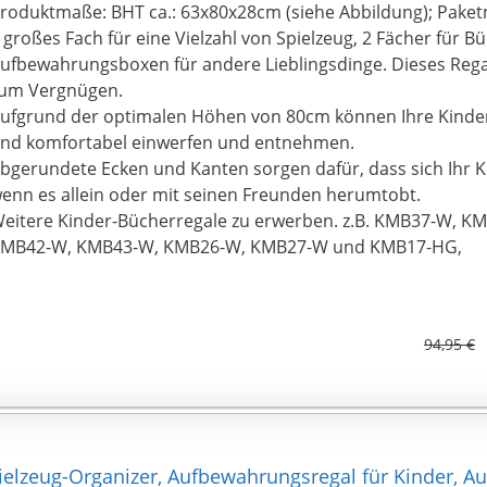
roduktmaße: BHT ca.: 63x80x28cm (siehe Abbildung); Pake
 großes Fach für eine Vielzahl von Spielzeug, 2 Fächer für B
ufbewahrungsboxen für andere Lieblingsdinge. Dieses Re
um Vergnügen.
ufgrund der optimalen Höhen von 80cm können Ihre Kinder
nd komfortabel einwerfen und entnehmen.
bgerundete Ecken und Kanten sorgen dafür, dass sich Ihr Kin
enn es allein oder mit seinen Freunden herumtobt.
eitere Kinder-Bücherregale zu erwerben. z.B. KMB37-W, 
MB42-W, KMB43-W, KMB26-W, KMB27-W und KMB17-HG,
94,95 €
pielzeug-Organizer, Aufbewahrungsregal für Kinder,