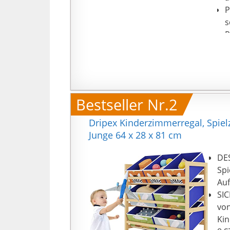
P
s
R
K
E
B
n
Bestseller Nr.2
Dripex Kinderzimmerregal, Spie
Junge 64 x 28 x 81 cm
DES
Spi
Au
SIC
von
Kin