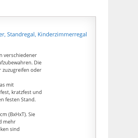
er, Standregal, Kinderzimmerregal
in verschiedener
ufzubewahren. Die
r zuzugreifen oder
das mit
fest, kratzfest und
en festen Stand.
cm (BxHxT). Sie
nd mehr
cken sind