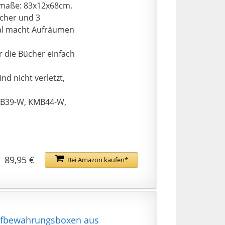
tmaße: 83x12x68cm.
ücher und 3
gal macht Aufräumen
 die Bücher einfach
d nicht verletzt,
KMB39-W, KMB44-W,
89,95 €
Bei Amazon kaufen*
 Aufbewahrungsboxen aus