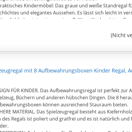
raktisches Kindermöbel: Das graue und weiße Standregal für
chlichtes und elegantes Aussehen. Es lässt sich leicht in ve
äumlichkeiten integrieren, wie z. B. Kitas, Kindergärten, Gr
inderzimmer und Wohnzimmer
infacher Aufbau: Der Kippschutz an der Rückwand erhöht di
(Nicht v
enutzung und schützt Ihre Kinder. Mithilfe der illustrierten
ummerierten Zubehörs können Sie den Aufbau im Handum
lzeugregal mit 8 Aufbewahrungsboxen Kinder Regal, A
IGN FÜR KINDER. Das Aufbewahrungsregal ist perfekt zur
elzeug, Büchern und anderen hübschen Dingen. Die 8 he
fbewahrungsboxen können ausreichend Stauraum bieten.
HERE MATERIAL. Das Spielzeugregal besteht aus Kiefernholz
 des Regals ist poliert und gratfrei und es ist natürlich und
der.