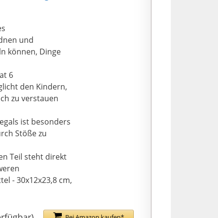
es
rdnen und
ln können, Dinge
at 6
licht den Kindern,
ach zu verstauen
egals ist besonders
urch Stöße zu
n Teil steht direkt
hweren
tel - 30x12x23,8 cm,
lieferte Zubehör
paren. Gesamtgröße:
erfügbar)
Bei Amazon kaufen*