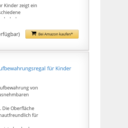
 Kinder zeigt ein
rschiedene
undschule,
e Sicherheit bei der
erfügbar)
Bei Amazon kaufen*
 Anleitung und des
drehen erledigen
ufbewahrungsregal für Kinder
 Aufbewahrung von
rausnehmbaren
. Die Oberfläche
 hautfreundlich für