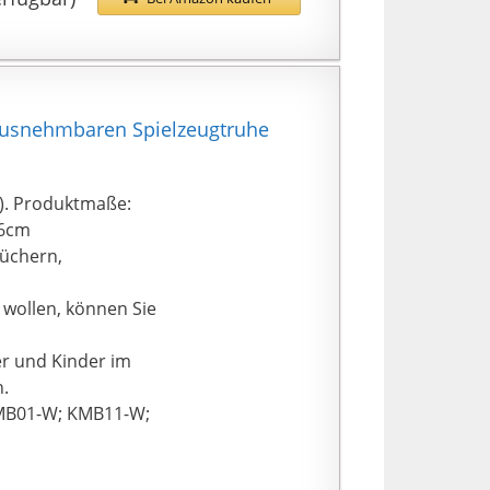
ausnehmbaren Spielzeugtruhe
E1). Produktmaße:
16cm
üchern,
 wollen, können Sie
er und Kinder im
n.
KMB01-W; KMB11-W;