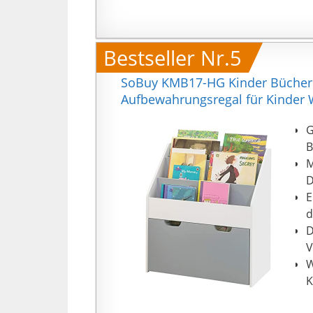
6
Bestseller Nr.5
SoBuy KMB17-HG Kinder Bücherre
Aufbewahrungsregal für Kinder
G
B
M
D
E
d
D
V
W
K