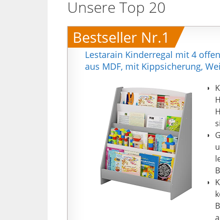
Unsere Top 20
Bestseller Nr.1
Lestarain Kinderregal mit 4 off
aus MDF, mit Kippsicherung, We
K
H
H
s
G
u
l
B
K
k
B
a