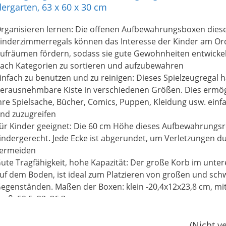
dergarten, 63 x 60 x 30 cm
rganisieren lernen: Die offenen Aufbewahrungsboxen dies
inderzimmerregals können das Interesse der Kinder am O
ufräumen fördern, sodass sie gute Gewohnheiten entwicke
ach Kategorien zu sortieren und aufzubewahren
infach zu benutzen und zu reinigen: Dieses Spielzeugregal h
erausnehmbare Kiste in verschiedenen Größen. Dies ermög
hre Spielsache, Bücher, Comics, Puppen, Kleidung usw. einf
nd zuzugreifen
ür Kinder geeignet: Die 60 cm Höhe dieses Aufbewahrungsr
indergerecht. Jede Ecke ist abgerundet, um Verletzungen d
ermeiden
ute Tragfähigkeit, hohe Kapazität: Der große Korb im untere
uf dem Boden, ist ideal zum Platzieren von großen und sc
egenständen. Maßen der Boxen: klein -20,4x12x23,8 cm, mit
roß: 59,5x23x26,3 cm
infacher Aufbau: Eine ausführliche Anleitung und das mitge
önnen Ihre Zeit und Mühe beim Aufbau des Kinderregals s
(Nicht v