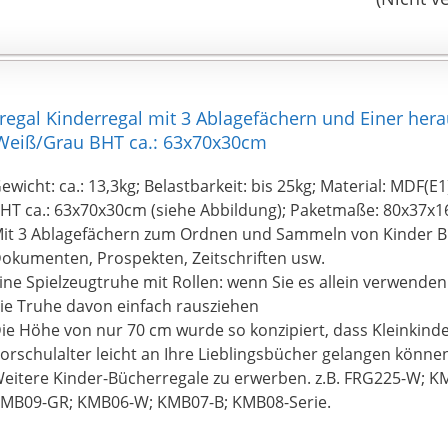
3x60x30 cm
gal Kinderregal mit 3 Ablagefächern und Einer her
 Weiß/Grau BHT ca.: 63x70x30cm
ewicht: ca.: 13,3kg; Belastbarkeit: bis 25kg; Material: MDF(
HT ca.: 63x70x30cm (siehe Abbildung); Paketmaße: 80x37x
it 3 Ablagefächern zum Ordnen und Sammeln von Kinder B
okumenten, Prospekten, Zeitschriften usw.
ine Spielzeugtruhe mit Rollen: wenn Sie es allein verwenden
ie Truhe davon einfach rausziehen
ie Höhe von nur 70 cm wurde so konzipiert, dass Kleinkind
orschulalter leicht an Ihre Lieblingsbücher gelangen könne
eitere Kinder-Bücherregale zu erwerben. z.B. FRG225-W; 
MB09-GR; KMB06-W; KMB07-B; KMB08-Serie.