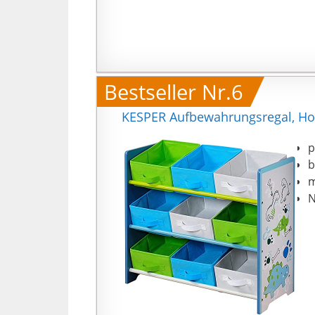
Bestseller Nr.6
KESPER Aufbewahrungsregal, Holz
p
b
m
N