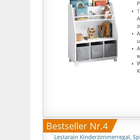
P
1
A
z
A
u
A
w
W
K
Bestseller Nr.4
Lestarain Kinderzimmerregal, S