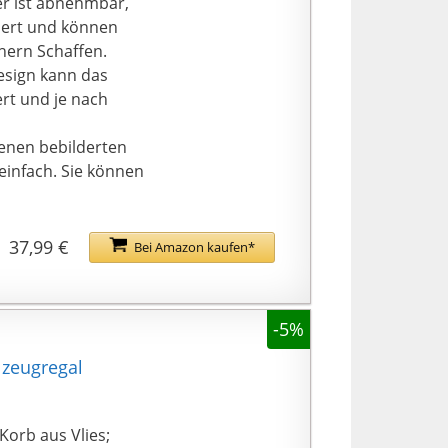
er ist abnehmbar,
piert und können
hern Schaffen.
sign kann das
rt und je nach
enen bebilderten
einfach. Sie können
37,99 €
Bei Amazon kaufen*
-5%
lzeugregal
 Korb aus Vlies;