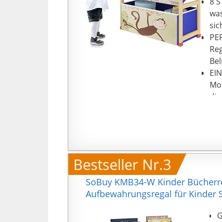
8 S
was
sic
PE
Reg
Bel
EIN
Mon
die
Bestseller Nr.3
SoBuy KMB34-W Kinder Bücherreg
Aufbewahrungsregal für Kinder 
G