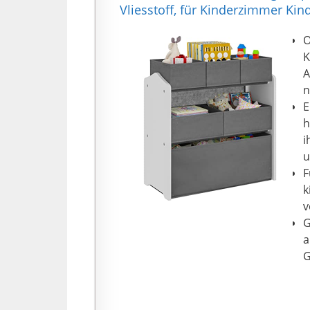
Vliesstoff, für Kinderzimmer Kin
O
K
A
n
E
h
i
u
F
k
v
G
a
G
g
E
k