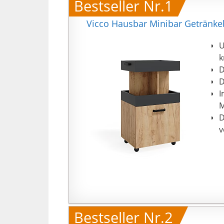
Bestseller Nr.1
Vicco Hausbar Minibar Getränke
U
k
D
D
I
M
D
v
Bestseller Nr.2