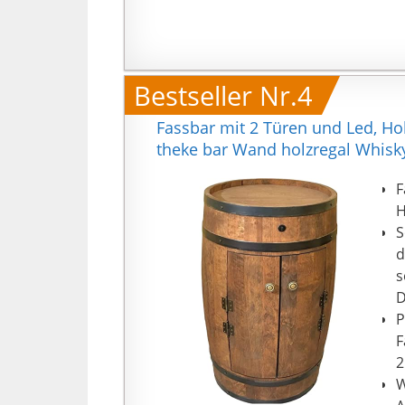
Bestseller Nr.4
Fassbar mit 2 Türen und Led, H
theke bar Wand holzregal Whisky
F
H
S
d
s
D
P
F
2
W