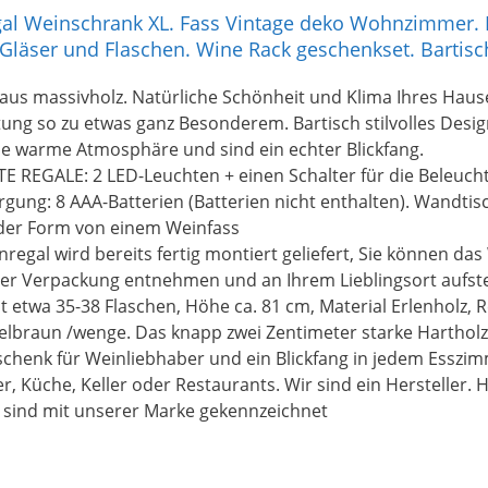
al Weinschrank XL. Fass Vintage deko Wohnzimmer. M
 Gläser und Flaschen. Wine Rack geschenkset. Bartisc
aus massivholz. Natürliche Schönheit und Klima Ihres Hau
htung so zu etwas ganz Besonderem. Bartisch stilvolles Desi
ne warme Atmosphäre und sind ein echter Blickfang.
 REGALE: 2 LED-Leuchten + einen Schalter für die Beleuch
gung: 8 AAA-Batterien (Batterien nicht enthalten). Wandtis
n der Form von einem Weinfass
regal wird bereits fertig montiert geliefert, Sie können da
der Verpackung entnehmen und an Ihrem Lieblingsort aufste
 etwa 35-38 Flaschen, Höhe ca. 81 cm, Material Erlenholz, Re
elbraun /wenge. Das knapp zwei Zentimeter starke Hartholz
eschenk für Weinliebhaber und ein Blickfang in jedem Esszi
 Küche, Keller oder Restaurants. Wir sind ein Hersteller. H
sind mit unserer Marke gekennzeichnet