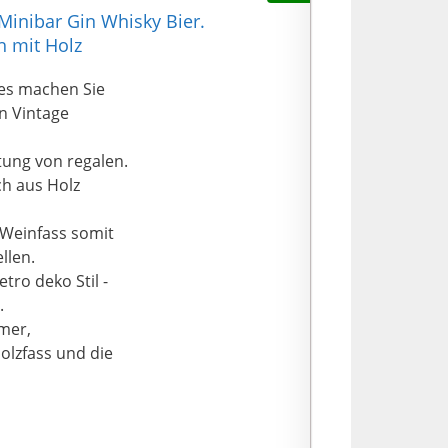
inibar Gin Whisky Bier.
h mit Holz
ses machen Sie
Bei Amazon kaufen*
gn Vintage
tung von regalen.
ch aus Holz
s Weinfass somit
llen.
tro deko Stil -
.
mmer,
olzfass und die