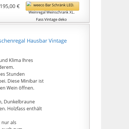
195,00 €
schenregal Hausbar Vintage
und Klima Ihres
nderem.
Bei Amazon kaufen*
n es Stunden
i. Diese Minibar ist
den Wein öffnen.
cm, Dunkelbraune
en. Holzfass enthält
 nur als