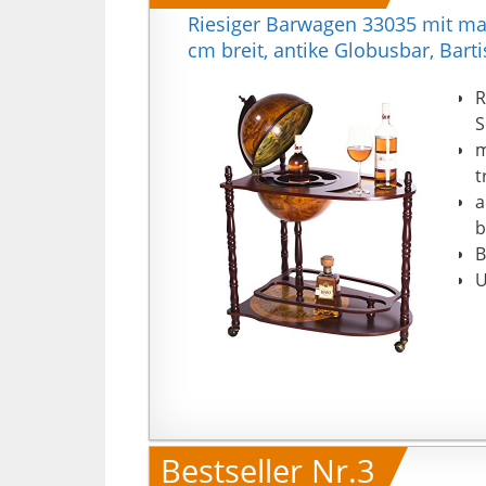
Riesiger Barwagen 33035 mit mas
cm breit, antike Globusbar, Bart
R
S
m
t
a
b
B
U
Bestseller Nr.3