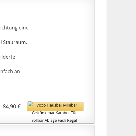
ichtung eine
el Stauraum.
ilderte
infach an
84,90 €
Bei Amazon kaufen*