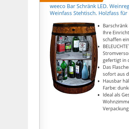
weeco Bar Schränk LED. Weinreg
Weinfass Stehtisch. Holzfass für
Barschränk 
Ihre Einric
schaffen ei
BELEUCHTETE
Stromversor
gefertigt i
Das Flaschen
sofort aus 
Hausbar hält
Farbe: dunk
Ideal als G
Wohnzimmer,
Verpackung 