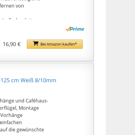
fernen von
eite Farbpalette
ause. Sie ist nicht
 Kleiderschrank,
 im Zimmer, eine
16,90 €
Bei Amazon kaufen*
eitige
zbar.
nicht zufrieden
e Produkte oder
5-125 cm Weiß 8/10mm
orhänge und Caféhaus-
rflügel, Montage
n-Vorhänge
 einfachen
 auf die gewünschte