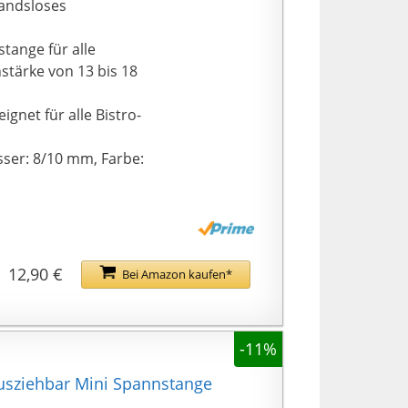
tandsloses
stange für alle
stärke von 13 bis 18
ignet für alle Bistro-
sser: 8/10 mm, Farbe:
12,90 €
Bei Amazon kaufen*
-11%
usziehbar Mini Spannstange