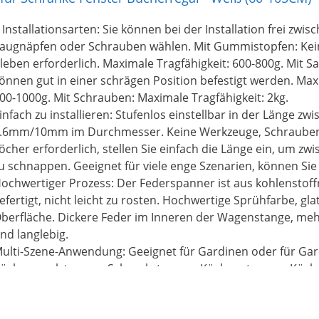
 Installationsarten: Sie können bei der Installation frei zw
augnäpfen oder Schrauben wählen. Mit Gummistopfen: Kei
leben erforderlich. Maximale Tragfähigkeit: 600-800g. Mit S
önnen gut in einer schrägen Position befestigt werden. Max
00-1000g. Mit Schrauben: Maximale Tragfähigkeit: 2kg.
infach zu installieren: Stufenlos einstellbar in der Länge 
.6mm/10mm im Durchmesser. Keine Werkzeuge, Schrauben
öcher erforderlich, stellen Sie einfach die Länge ein, um z
u schnappen. Geeignet für viele enge Szenarien, können Sie 
ochwertiger Prozess: Der Federspanner ist aus kohlenstoff
efertigt, nicht leicht zu rosten. Hochwertige Sprühfarbe, gla
berfläche. Dickere Feder im Inneren der Wagenstange, mehr
nd langlebig.
ulti-Szene-Anwendung: Geeignet für Gardinen oder für Ga
ücherregalstangen, Schrankstangen, Küchenstangen, Küch
DEVKHN Service：Wenn Sie mit unseren Gardinenstangen ni
ögern Sie bitte nicht, uns zu kontaktieren und wir werden 