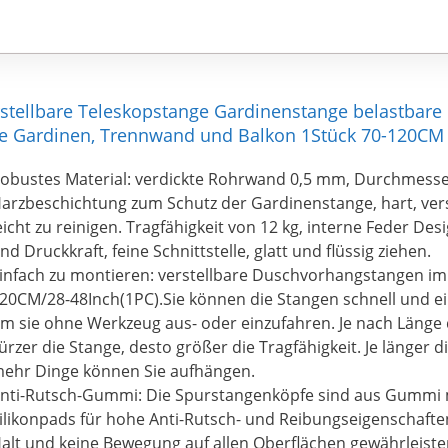
stellbare Teleskopstange Gardinenstange belastbar
ihre Gardinen, Trennwand und Balkon 1Stück 70-120CM
obustes Material: verdickte Rohrwand 0,5 mm, Durchmess
arzbeschichtung zum Schutz der Gardinenstange, hart, ver
eicht zu reinigen. Tragfähigkeit von 12 kg, interne Feder Des
nd Druckkraft, feine Schnittstelle, glatt und flüssig ziehen.
infach zu montieren: verstellbare Duschvorhangstangen im
20CM/28-48Inch(1PC).Sie können die Stangen schnell und e
m sie ohne Werkzeug aus- oder einzufahren. Je nach Länge de
ürzer die Stange, desto größer die Tragfähigkeit. Je länger d
ehr Dinge können Sie aufhängen.
nti-Rutsch-Gummi: Die Spurstangenköpfe sind aus Gummi 
ilikonpads für hohe Anti-Rutsch- und Reibungseigenschafte
alt und keine Bewegung auf allen Oberflächen gewährleiste