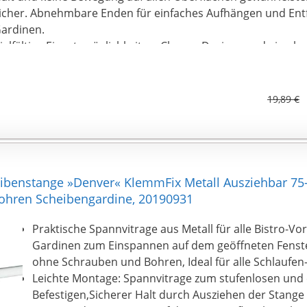
icher. Abnehmbare Enden für einfaches Aufhängen und Ent
ardinen.
ielfältige Einsatzmöglichkeiten: Clevere Designs und eine br
ringen elegante Dekoration und viel Praktikabilität in Ihr Zuh
ur eine Vorhangstange, sondern auch eine Hängestange im
ine Duschvorhangstange im Badezimmer, eine Trennstange
19,89 €
arderobenstange auf dem Balkon und vieles mehr. Die viels
eleskopstange ist flexibel in verschiedenen Szenarien einset
enwemong-Service: Wenn Sie mit unseren Gardinenstangen 
ind, kontaktieren Sie uns bitte, und venwemong bietet neu
ückerstattung.
benstange »Denver« KlemmFix Metall Ausziehbar 7
hren Scheibengardine, 20190931
Praktische Spannvitrage aus Metall für alle Bistro-V
Gardinen zum Einspannen auf dem geöffneten Fenste
ohne Schrauben und Bohren, Ideal für alle Schlaufe
Leichte Montage: Spannvitrage zum stufenlosen und
Befestigen,Sicherer Halt durch Ausziehen der Stange