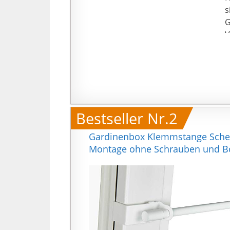
s
G
V
b
n
e
G
T
V
Bestseller Nr.2
s
R
Gardinenbox Klemmstange Schei
Montage ohne Schrauben und Bo