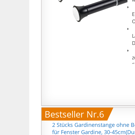
【
E
O
【
L
D
【
z
I
"
}
Bestseller Nr.6
2 Stücks Gardinenstange ohne 
für Fenster Gardine, 30-45cm(D