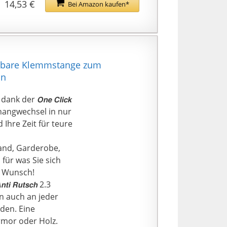
14,53 €
Bei Amazon kaufen*
tbare Klemmstange zum
on
k der 𝙊𝙣𝙚 𝘾𝙡𝙞𝙘𝙠
Vorhangwechsel in nur
Ihre Zeit für teure
nwand, Garderobe,
für was Sie sich
n Wunsch!
 𝙍𝙪𝙩𝙨𝙘𝙝 2.3
nn auch an jeder
den. Eine
rmor oder Holz.