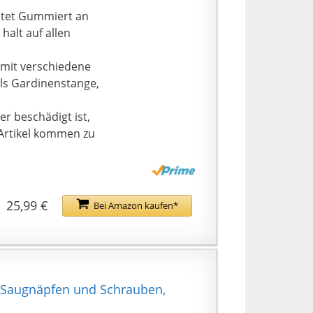
itet Gummiert an
alt auf allen
mit verschiedene
als Gardinenstange,
 beschädigt ist,
 Artikel kommen zu
2738f423366fb8aa0
25,99 €
Bei Amazon kaufen*
 Saugnäpfen und Schrauben,