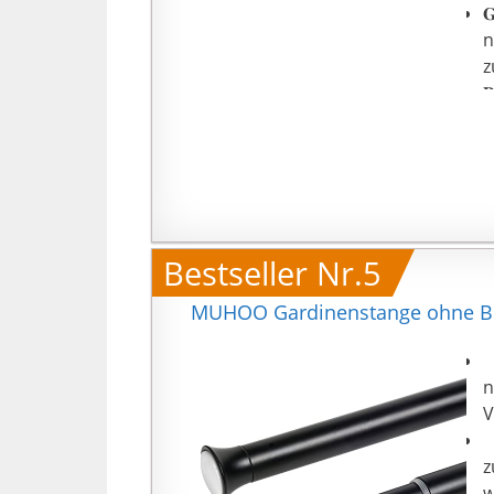

n
z

i
u
s
Bestseller Nr.5
MUHOO Gardinenstange ohne Boh
【
n
V
【
z
w