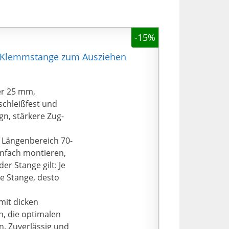
-15%
e Klemmstange zum Ausziehen
er 25 mm,
schleißfest und
ign, stärkere Zug-
 Längenbereich 70-
infach montieren,
r Stange gilt: Je
ie Stange, desto
mit dicken
n, die optimalen
n. Zuverlässig und