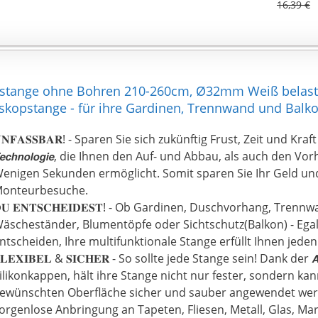
der eine Rückerstattung anbieten.
16,39 €
nstange ohne Bohren 210-260cm, Ø32mm Weiß belas
skopstange - für ihre Gardinen, Trennwand und Balk
𝐍𝐅𝐀𝐒𝐒𝐁𝐀𝐑! - Sparen Sie sich zukünftig Frust, Zeit und Kraft dan
𝙚𝙘𝙝𝙣𝙤𝙡𝙤𝙜𝙞𝙚, die Ihnen den Auf- und Abbau, als auch den 
enigen Sekunden ermöglicht. Somit sparen Sie Ihr Geld und 
onteurbesuche.
𝐔 𝐄𝐍𝐓𝐒𝐂𝐇𝐄𝐈𝐃𝐄𝐒𝐓! - Ob Gardinen, Duschvorhang, Tren
äscheständer, Blumentöpfe oder Sichtschutz(Balkon) - Egal 
ntscheiden, Ihre multifunktionale Stange erfüllt Ihnen jede
𝐋𝐄𝐗𝐈𝐁𝐄𝐋 & 𝐒𝐈𝐂𝐇𝐄𝐑 - So sollte jede Stange sein! Dank der 𝘼𝙣𝙩
ilikonkappen, hält ihre Stange nicht nur fester, sondern ka
ewünschten Oberfläche sicher und sauber angewendet wer
orgenlose Anbringung an Tapeten, Fliesen, Metall, Glas, Ma