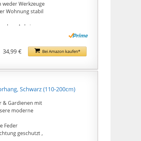
gen weder Werkzeuge
hrer Wohnung stabil
ne sorgenlose Anbringung
 Ihre Privatsphäre
se) selbst bei
34,99 €
Bei Amazon kaufen*
rhang, Schwarz (110-200cm)
 & Gardienen mit
nsere moderne
e Feder
htung geschutzt ,