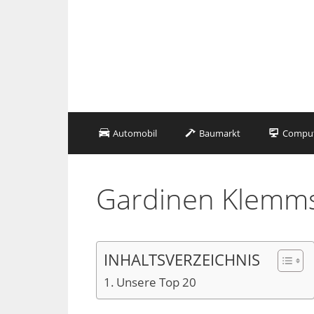
Zum
Inhalt
springen
Automobil
Baumarkt
Compute
Gardinen Klemm
INHALTSVERZEICHNIS
Unsere Top 20