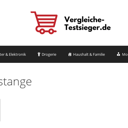
r & Elektronik
Drogerie
Haushalt & Familie
Mo
stange