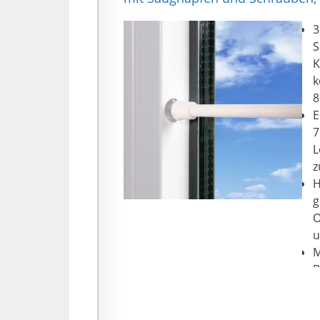
3
S
K
k
8
E
7
L
z
H
g
O
u
M
B
G
z