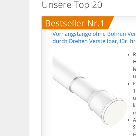
Unsere Top 20
Bestseller Nr.1
Vorhangstange ohne Bohren Ver
durch Drehen Verstellbar, für 
R
H
l
u
E
1
u
k
m
A
S
H