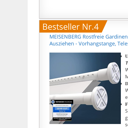
o
Bestseller Nr.4
MEISENBERG Rostfreie Gardine
Ausziehen - Vorhangstange, Tele


W
M

W
e

S
g
s