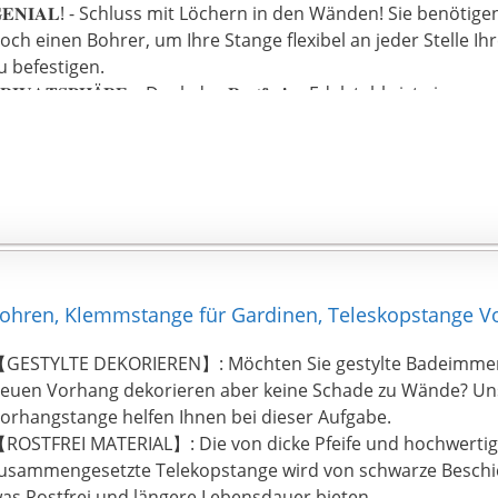
𝐄𝐍𝐈𝐀𝐋! - Schluss mit Löchern in den Wänden! Sie benöti
och einen Bohrer, um Ihre Stange flexibel an jeder Stelle I
u befestigen.
𝐑𝐈𝐕𝐀𝐓𝐒𝐏𝐇Ä𝐑𝐄 – Dank des 𝐑𝐨𝐬𝐭𝐟𝐫𝐞𝐢𝐞𝐧 Edelstahls ist ei
m Dusch und Außenbereich Garantiert. Genießen Sie endlich
nd die Zeit mit ihren Liebsten auch im Freien (Balkon/Terras
chlechtem Wetter. Ü𝐛𝐞𝐫𝐳𝐞𝐮𝐠𝐞𝐧 𝐒𝐢𝐞 𝐬𝐢𝐜𝐡 𝐬𝐞𝐥𝐛𝐬𝐭!
ren, Klemmstange für Gardinen, Teleskopstange Vo
GESTYLTE DEKORIEREN】: Möchten Sie gestylte Badeimmer
euen Vorhang dekorieren aber keine Schade zu Wände? U
orhangstange helfen Ihnen bei dieser Aufgabe.
ROSTFREI MATERIAL】: Die von dicke Pfeife und hochwertig
usammengesetzte Telekopstange wird von schwarze Beschic
as Rostfrei und längere Lebensdauer bieten.