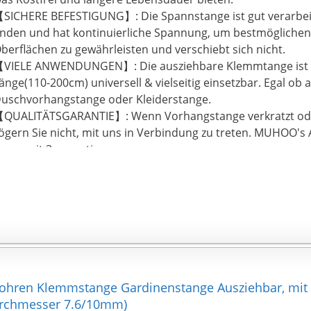
SICHERE BEFESTIGUNG】: Die Spannstange ist gut verarbe
nden und hat kontinuierliche Spannung, um bestmöglichen h
berflächen zu gewährleisten und verschiebt sich nicht.
VIELE ANWENDUNGEN】: Die ausziehbare Klemmtange ist 
änge(110-200cm) universell & vielseitig einsetzbar. Egal ob 
uschvorhangstange oder Kleiderstange.
QUALITÄTSGARANTIE】: Wenn Vorhangstange verkratzt oder
ögern Sie nicht, mit uns in Verbindung zu treten. MUHOO's
hnen mit 3-monatigen
100{7eb02274ce7e5737761ca416ab876c283464fbe940992d0
-Zufrieden-oder-Geld-zurück" Garantie.
Bohren Klemmstange Gardinenstange Ausziehbar, mit
urchmesser 7.6/10mm)