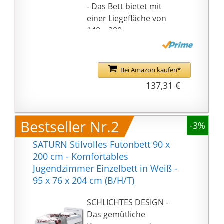
- Das Bett bietet mit
einer Liegefläche von
140 x 200 cm
ausreichend Platz zum
Entspannen. Das
zeitlose Weiß passt
Bei Amazon kaufen*
ideal zur San Remo,
137,31 €
Eiche Sonoma, Beton
oder Wildeiche Optik
ALLROUNDER - Das
Bestseller Nr.2
-3%
schlichte Futonbett ist
ebenfalls besonders
SATURN Stilvolles Futonbett 90 x
gut für moderne
200 cm - Komfortables
Jugendzimmer
Jugendzimmer Einzelbett in Weiß -
geeignet. Dank
95 x 76 x 204 cm (B/H/T)
zeitlosem Design kann
es ohne Probleme mit
SCHLICHTES DESIGN -
anderen Möbelstücken
Das gemütliche
kombiniert werden