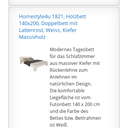
benötigt. Vorbohren ist
NICHT erforderlich /
Homestyle4u 1821, Holzbett
AUFBAUDAUER: je nach
140x200, Doppelbett mit
Bettgröße ca. 10-25
Lattenrost, Weiss, Kiefer
Minuten / Versand
Massivholz
erfolgt mit Paketdienst
(nur 1 Paket).
Modernes Tagesbett
LIEFERUMFANG: 4x
für das Schlafzimmer
vormontierte
aus massiver Kiefer mit
Seitenteile, 4x Bettfuß,
Rückenlehne zum
Schraubensatz mit
Anlehnen im
Bitaufsatz für
natürlichen Design.
Akkuschrauber,
Die komfortable
bebilderte
Liegefläche ist vom
Aufbauanleitung in
Futonbett 140 x 200 cm
deutsch. MITTELBALKEN
und die Farbe des
ab Bettbreite 140cm
Bettes bzw. Bettrahmen
enthalten. BREITER
ist Weiß.