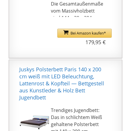
MITTELBALKEN ab
Die Gesamtaußenmaße
Bettbreite 160cm
vom Massivholzbett
enthalten (es können
sind 144 x 30 x 204 cm
auch 2 Roste
und das Kopfteil ist 66
nebeneinander
cm hoch.
Bei Amazon kaufen*
aufgelegt werden z.B.
Das Holz Bett mit
179,95 €
Doppelbett), 2x
abgerundeten Kanten
Stützfuß für
ist stabil und einfach
Mittelbalken. Lieferung
aufzubauen gemäß
OHNE Rost / OHNE
beiliegender
Juskys Polsterbett Paris 140 x 200
Matratze.
Aufbauanleitung.
cm weiß mit LED Beleuchtung,
Lieferumfang:
Lattenrost & Kopfteil — Bettgestell
Bettgestell weiss mit
aus Kunstleder & Holz Bett
Lattenrost,
Jugendbett
Aufbauanleitung. Nicht
enthalten: Matratze,
Trendiges Jugendbett:
Dekoration.
Das in schlichtem Weiß
gehaltene Polsterbett