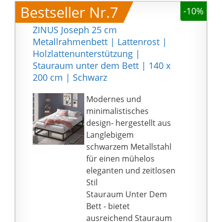
gebildete
Bestseller Nr.7
-10%
Aufbauanleitung, die
man für die Montage
ZINUS Joseph 25 cm
braucht. Die Montage
Metallrahmenbett | Lattenrost |
ist sehr praktisch und
Holzlattenunterstützung |
dauert nur ca. 25
Stauraum unter dem Bett | 140 x
Minuten.
200 cm | Schwarz
💯 PERFEKTE
AUSFÜHRUNG - Unsere
Modernes und
Kunden sind für uns
minimalistisches
sehr wichtig, deswegen
design- hergestellt aus
bereiten wir jede
Langlebigem
Bestellung mit sehr
schwarzem Metallstahl
großer Aufmerksamkeit
für einen mühelos
und Liebe zum Detail
eleganten und zeitlosen
vor. Die langjährige
Stil
Erfahrung in
Stauraum Unter Dem
Holzbearbeitung
Bett - bietet
garantiert einen
ausreichend Stauraum