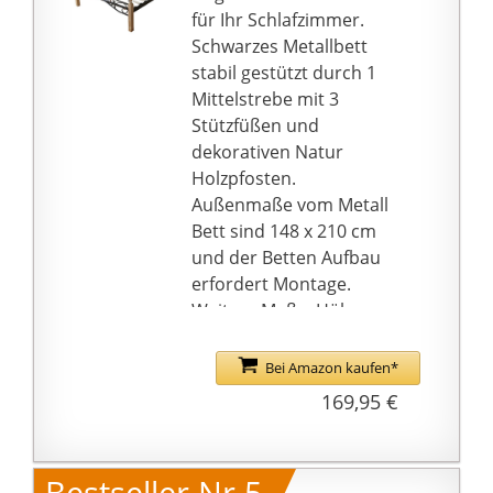
Dekoration
Eine Matratze ist nicht
für Ihr Schlafzimmer.
enthalten
Schwarzes Metallbett
stabil gestützt durch 1
Mittelstrebe mit 3
Stützfüßen und
dekorativen Natur
Holzpfosten.
Außenmaße vom Metall
Bett sind 148 x 210 cm
und der Betten Aufbau
erfordert Montage.
Weitere Maße: Höhe
Rahmen 35 cm, Kopfteil
91 cm, Einlegetiefe 1.5
Bei Amazon kaufen*
cm, Stauraum 28 cm
169,95 €
Lieferumfang:
Bettrahmen, Lattenrost
und Aufbauanleitung.
Bestseller Nr.5