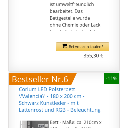
ist umweltfreundlich
bearbeitet. Das
Bettgestelle wurde
ohne Chemie oder Lack
bearbeitet, dadurch ist
der Artikel frei von
Giftstoffen.
Bei Amazon kaufen*
🪑 STABILE UND
355,30 €
FUNKTIONALE
KONSTRUKTION- Die
Belastbarkeit beträgt
Bestseller Nr.6
-11%
ca. 500 kg, was die
Stabilität und Festigkeit
Corium LED Polsterbett
des Bettes garantiert.
\'Valencia\' - 180 x 200 cm -
Zwei praktische
Schwarz Kunstleder - mit
Schubladen
Lattenrost und RGB - Beleuchtung
ausgestattet mit
Gummirädern sind still
Bett - Maße: ca. 210cm x
und zerkratzen den