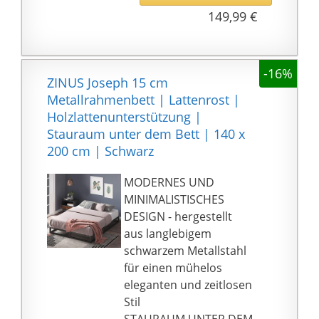
dem Bett passt. Die
149,99 €
Abmessungen des
Rahmens sind 143x203
ZUSÄTZLICHER
-16%
STAURAUM - Dank der
ZINUS Joseph 15 cm
Komforthöhe von 36cm
Metallrahmenbett | Lattenrost |
bietet dieses 143x203
Holzlattenunterstützung |
cm Metallbett
Stauraum unter dem Bett | 140 x
umfangreichen
200 cm | Schwarz
Stauraum: Schaffen Sie
Platz in Ihren
MODERNES UND
Schränken, denn es
MINIMALISTISCHES
passen bis zu 8
DESIGN - hergestellt
Gepäckstücke unter
aus langlebigem
das Doppelbett und 4
schwarzem Metallstahl
Koffer unter das
für einen mühelos
Einzelbett
eleganten und zeitlosen
LEICHTE MONTAGE -
Stil
Das 143x203cm
STAURAUM UNTER DEM