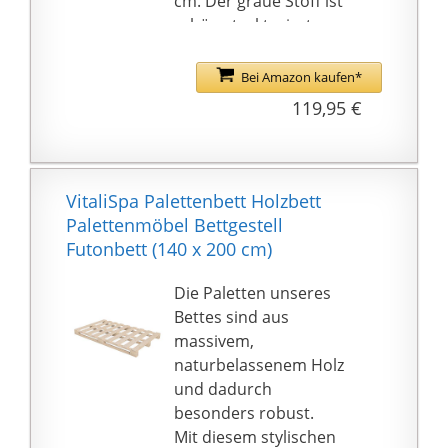
cm. Der graue Stoff ist
schön strukturiert
Die Gesamtaußenmaße
sind 124 x 203 cm. Die
Bei Amazon kaufen*
Höhe des Bettrahmens
119,95 €
ist 29,5 cm und der
Stauraum für einen
Bettkasten unter dem
Bett ist 14,5 cm.
VitaliSpa Palettenbett Holzbett
Das Bett wird mit
Palettenmöbel Bettgestell
detaillierter
Futonbett (140 x 200 cm)
Aufbauanleitung
geliefert und ist leicht
Die Paletten unseres
zu montieren. Matratze,
Bettes sind aus
Bettwäsche und Kissen
massivem,
sind nicht im
naturbelassenem Holz
Lieferumfang enthalten.
und dadurch
Zusätzlich wird durch
besonders robust.
den gepolsterten
Mit diesem stylischen