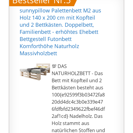
Nicht enthalten:
Matratze, Betthusse,
sunnypillow Palettenbett M2 aus
Dekoration
Holz 140 x 200 cm mit Kopfteil
und 2 Bettkästen. Doppelbett,
Familienbett - erhöhtes Ehebett
Bettgestell Futonbett
Komforthöhe Naturholz
Massivholzbett
💯 DAS
NATURHOLZBETT - Das
Bett mit Kopfteil und 2
Bettkästen besteht aus
100{e92599f3b03472fa8
20dd4dc4c3b0e339e47
6fdfbfd2349622fbef46df
2af1cd} Nadelholz. Das
Holz stammt aus
natürlichen Stoffen und