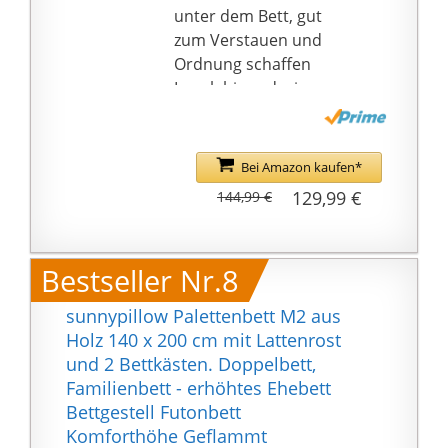
gesunden und ruhigen
unter dem Bett, gut
Schlaf!
zum Verstauen und
❌ ACHTUNG ! Die
Ordnung schaffen
Lieferung erfolgt ohne
Langlebiges design -
Matratzen
Robuster Stahlrahmen
für ultimative Stabilität
und Langlebigkeit; 90 x
Bei Amazon kaufen*
200 cm für ein
129,99 €
144,99 €
Höchstgewicht von Bis
zu 159 kg, alle anderen
Größen sind für Bis zu
Bestseller Nr.8
318 kg geeignet
Geräuschfrei - Die eng
sunnypillow Palettenbett M2 aus
beieinander liegenden
Holz 140 x 200 cm mit Lattenrost
Holzlatten minimieren
und 2 Bettkästen. Doppelbett,
Geräusche, während
Familienbett - erhöhtes Ehebett
Sie schlafen, und
Bettgestell Futonbett
verlängern die
Komforthöhe Geflammt