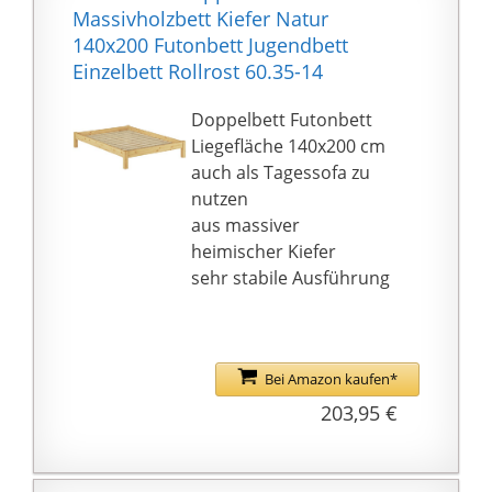
Lattenrost: Ein aus Holz
Massivholzbett Kiefer Natur
gefertigter Lattenrost
140x200 Futonbett Jugendbett
mit freitragender
Einzelbett Rollrost 60.35-14
Mittelleiste stützt Ihre
Matratze optimal ab.
Doppelbett Futonbett
Die Zwischenräume
Liegefläche 140x200 cm
zwischen den Leisten
auch als Tagessofa zu
ermöglichen eine gute
nutzen
Luftzirkulation.
aus massiver
Lederoptik: Das stabile
heimischer Kiefer
Bettgestell ist mit einer
sehr stabile Ausführung
weichen Polsterung
und einem
strapazierfähigen Bezug
aus Kunstleder
Bei Amazon kaufen*
bezogen. Der Überzug
203,95 €
ist sehr pflegeleicht und
verleiht dem Bett einen
gemütlichen Charme.