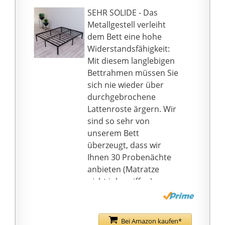
wunderbar in Ihr
SEHR SOLIDE - Das
Wohnambiente
Metallgestell verleiht
einfügen wird.
dem Bett eine hohe
Widerstandsfähigkeit:
Mit diesem langlebigen
Bettrahmen müssen Sie
sich nie wieder über
durchgebrochene
Lattenroste ärgern. Wir
sind so sehr von
unserem Bett
überzeugt, dass wir
Ihnen 30 Probenächte
anbieten (Matratze
nicht inbegriffen).
140x200 cm bezieht
sich auf die Größe der
Matratze, die perfekt zu
Bei Amazon kaufen*