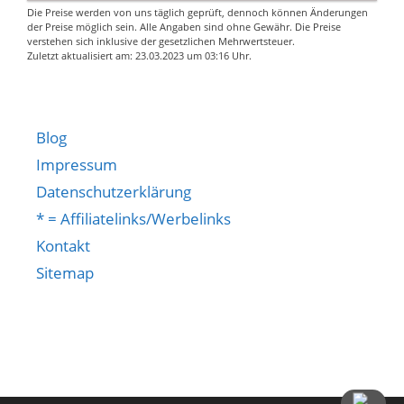
Beleuchtung im Kopfteil
Die Preise werden von uns täglich geprüft, dennoch können Änderungen
ausgestattet. Das Licht
der Preise möglich sein. Alle Angaben sind ohne Gewähr. Die Preise
verstehen sich inklusive der gesetzlichen Mehrwertsteuer.
ist in 16 Farben
Zuletzt aktualisiert am: 23.03.2023 um 03:16 Uhr.
einstellbar & bequem
per Fernbedienung
steuerbar.
Set mit Matratze &
Blog
Lattenrost: Das
Impressum
Jugendbett erhalten Sie
Datenschutzerklärung
komplett mit einem aus
* = Affiliatelinks/Werbelinks
Holz gefertigten
Lattenrost und einer 16
Kontakt
cm starken
Sitemap
Kaltschaummatratze.
langlebig & pflegeleicht:
Der langlebige
Kunstlederbezug ist
widerstandsfähig und
lässt sich kinderleicht