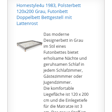
Stabil & langlebig: Das
Homestyle4u 1983, Polsterbett
solide verarbeitete
120x200 Grau, Futonbett
Gestell mit einer
Doppelbett Bettgestell mit
Fußteilstärke von 5 cm
Lattenrost
besteht aus
Das moderne
langlebigem MDF Holz.
Designerbett in Grau
8 cm hohe Füße
im Stil eines
gewährleisten einen
Futonbettes bietet
sicheren Stand auf dem
erholsame Nächte und
Boden.
geruhsamen Schlaf in
jedem Schlafzimmer,
Gästezimmmer oder
Jugendzimmer.
Die komfortable
Liegefläche ist 120 x 200
cm und die Einlegetiefe
für die Matratze ist 3