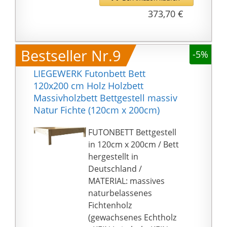
🪑 STABILE UND
373,70 €
FUNKTIONALE
KONSTRUKTION- Die
Belastbarkeit beträgt
Bestseller Nr.9
-5%
ca. 500 kg, was die
Stabilität und Festigkeit
LIEGEWERK Futonbett Bett
des Bettes garantiert.
120x200 cm Holz Holzbett
Zwei praktische
Massivholzbett Bettgestell massiv
Schubladen
Natur Fichte (120cm x 200cm)
ausgestattet mit
Gummirädern sind still
FUTONBETT Bettgestell
und zerkratzen den
in 120cm x 200cm / Bett
Fußboden nicht. Die
hergestellt in
Bettkästen kann man
Deutschland /
beidseitig montieren,
MATERIAL: massives
sowohl bei der rechten
naturbelassenes
als auch linken Seite
Fichtenholz
des Bettes. Das
(gewachsenes Echtholz