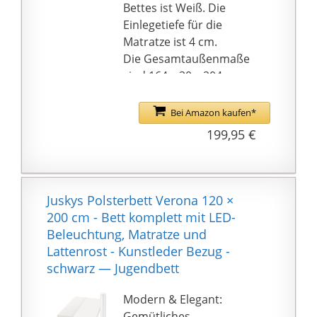
Bettes ist Weiß. Die
Einlegetiefe für die
Matratze ist 4 cm.
Die Gesamtaußenmaße
sind 164 x 30 x 204 cm
(B/H/T). Das Kopteil ist
66 cm hoch. Die
Bei Amazon kaufen*
Oberkante des
199,95 €
Bettgestells ist 30 cm
und der Stauraum
unter dem Bett ist 18
cm.
Juskys Polsterbett Verona 120 ×
Das Bett ist einfach
200 cm - Bett komplett mit LED-
aufzubauen gemäß
Beleuchtung, Matratze und
beiliegender
Lattenrost - Kunstleder Bezug -
Aufbauanleitung. Im
schwarz — Jugendbett
Lieferumfang enthalten
ist das Bettgestell und
Modern & Elegant:
das Rolllattenrost und
Gemütliches