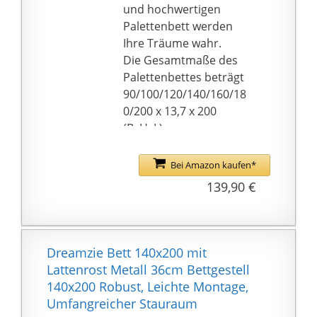
Holzrahmen mit
und hochwertigen
Mittelstrebe aus hellem
Palettenbett werden
Naturholz und dem
Ihre Träume wahr.
Lattenrost eine
Die Gesamtmaße des
verlässliche Stabilität
Palettenbettes beträgt
erreicht.
90/100/120/140/160/18
0/200 x 13,7 x 200
(BxHxL).
Im Lieferumfang
enthalten sind das
Bei Amazon kaufen*
Palettenbett und eine
139,90 €
bebilderte
Montageanleitung.
Durch die hochwertig
verbauten Werkstoffe
Dreamzie Bett 140x200 mit
wird unser Palettenbett
Lattenrost Metall 36cm Bettgestell
zu einem langlebigen
140x200 Robust, Leichte Montage,
und formschönen
Umfangreicher Stauraum
Unikat, das sich