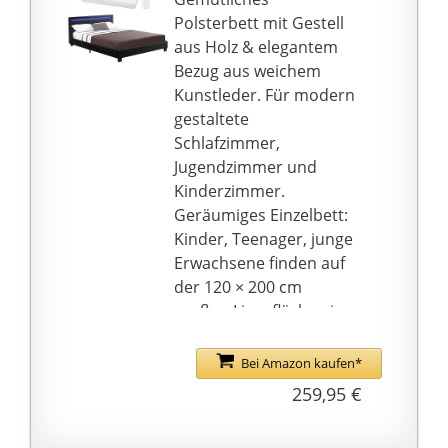
ohne Dekoration und
Polsterbett mit Gestell
Matratze.
aus Holz & elegantem
Die Ausführung ist
Bezug aus weichem
stabil mit massiven
Kunstleder. Für modern
Bettfüßen und mit
gestaltete
abgerundete Kanten
Schlafzimmer,
und Pfosten versehen.
Jugendzimmer und
Kinderzimmer.
Geräumiges Einzelbett:
Kinder, Teenager, junge
Erwachsene finden auf
der 120 × 200 cm
großen Liegefläche ein
großzügiges
Platzangebot zum
Bei Amazon kaufen*
Schlafen und Relaxen.
259,95 €
LED-Beleuchtung: Bett
mit einer LED-