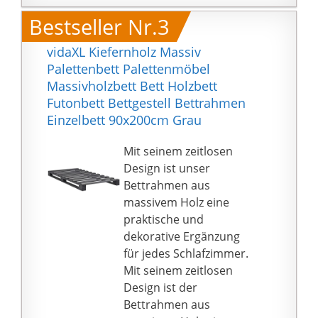
ausgewählten und
ALLROUNDER - Das
Bestseller Nr.3
namhaften Lieferanten
schlichte Futonbett ist
zusammen
ebenfalls besonders
vidaXL Kiefernholz Massiv
LIEFERUMFANG - Im
gut für moderne
Palettenbett Palettenmöbel
Paket enthalten sind: 1x
Jugendzimmer geeignet
Massivholzbett Bett Holzbett
Futonbett inkl.
Dank zeitlosem Design
Futonbett Bettgestell Bettrahmen
Montage-Material.
kann es ohne Probleme
Einzelbett 90x200cm Grau
Nicht enthalten sind:
mit anderen
Lattenrost, Matratze
Möbelstücken
Mit seinem zeitlosen
und Dekoration
kombiniert werden
Design ist unser
LEICHTE MONTAGE -
Bettrahmen aus
Das Einzelbett ist dank
massivem Holz eine
der detaillierten
praktische und
Anleitung schnell &
dekorative Ergänzung
leicht montiert und
für jedes Schlafzimmer.
somit für Anfänger
Mit seinem zeitlosen
geeignet Das Montage-
Design ist der
Material ist inklusive
Bettrahmen aus
Maße 95 x 76 x 204 cm