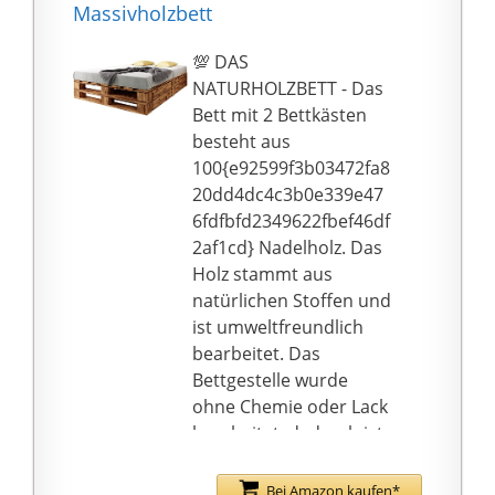
Lebensdauer Ihrer
Massivholzbett
Matratze
💯 DAS
NATURHOLZBETT - Das
Bett mit 2 Bettkästen
besteht aus
100{e92599f3b03472fa8
20dd4dc4c3b0e339e47
6fdfbfd2349622fbef46df
2af1cd} Nadelholz. Das
Holz stammt aus
natürlichen Stoffen und
ist umweltfreundlich
bearbeitet. Das
Bettgestelle wurde
ohne Chemie oder Lack
bearbeitet, dadurch ist
der Artikel frei von
Giftstoffen.
Bei Amazon kaufen*