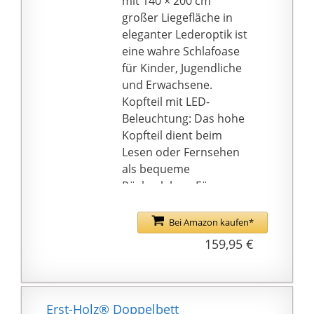
mit 140 × 200 cm
großer Liegefläche in
eleganter Lederoptik ist
eine wahre Schlafoase
für Kinder, Jugendliche
und Erwachsene.
Kopfteil mit LED-
Beleuchtung: Das hohe
Kopfteil dient beim
Lesen oder Fernsehen
als bequeme
Rückenlehne. Für
angenehmes Licht
sorgt eine LED
Bei Amazon kaufen*
Beleuchtung, deren
159,95 €
Helligkeit und Farbe Sie
bequem per
Fernbedienung
einstellen können.
Erst-Holz® Doppelbett