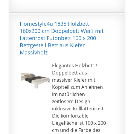
mit Dübel und
Schraube.
Montageanleitung und
Homestyle4u 1835 Holzbett
Beschlagssatz dabei.
160x200 cm Doppelbett Weiß mit
Außenmaß 145x205 cm
Lattenrost Futonbett 160 x 200
Bettgestell Bett aus Kiefer
Massivholz
Elegantes Holzbett /
Doppelbett aus
massiver Kiefer mit
Kopfteil zum Anlehnen
im natürlichen
zeitlosem Design
inklusive Rolllattenrost.
Die komfortable
Liegefläche ist 160 x 200
cm und die Farbe des