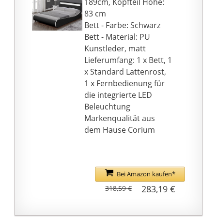
189cm, Kopfteil Höhe:
Fußboden nicht. Die
83 cm
Bettkästen kann man
Bett - Farbe: Schwarz
beidseitig montieren,
Bett - Material: PU
sowohl bei der rechten
Kunstleder, matt
als auch linken Seite
Lieferumfang: 1 x Bett, 1
des Bettes. Das
x Standard Lattenrost,
Holzbett ist in
1 x Fernbedienung für
verschiedenen Größen
die integrierte LED
erhältlich: 80x200 /
Beleuchtung
90x200 / 100x200 /
Markenqualität aus
120x200 / 140x200 /
dem Hause Corium
160x200 / 180x200 /
200x200.
✅ EINFACHE MONTAGE
- Montage mit
Bei Amazon kaufen*
Werkzeug.
283,19 €
318,59 €
Lieferumfang beinhaltet
Montagezubehör und