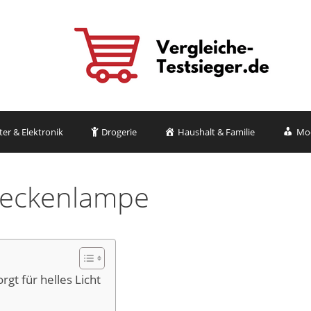
r & Elektronik
Drogerie
Haushalt & Familie
Mo
eckenlampe
t für helles Licht