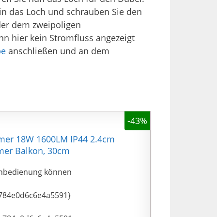
 in das Loch und schrauben Sie den
oder dem zweipoligen
n hier kein Stromfluss angezeigt
pe
anschließen und an dem
-43%
mmer 18W 1600LM IP44 2.4cm
mer Balkon, 30cm
rnbedienung können
784e0d6c6e4a5591}