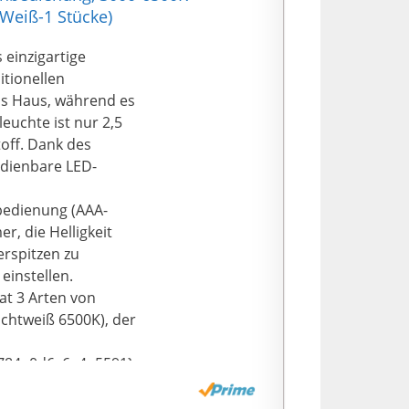
r Nachtkann man den
Weiß-1 Stücke)
sen beim Aufstehen
licht ein
einzigartige
itionellen
ltradünnen Design
as Haus, während es
Das humanisierte
euchte ist nur 2,5
 die zu 99
off. Dank des
4e0d6c6e4a5591}
dienbare LED-
elieferten
e flache Form
bedienung (AAA-
 Wohnstile
r, die Helligkeit
LA led deckenlampe
erspitzen zu
einstellen.
784e0d6c6e4a5591}
t 3 Arten von
e: Φ300 * H24mm.
chtweiß 6500K), der
uchten.und 18W
, ob in der Küche,
784e0d6c6e4a5591}-
o oder
e784e0d6c6e4a5591