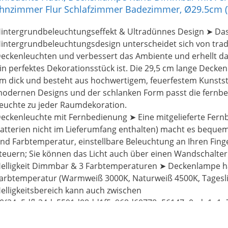
erteiltes helles Licht.. Beim Fernsehen oder Chatten in de
hnzimmer Flur Schlafzimmer Badezimmer, Ø29.5cm (
achtmodus starten, damit sich auch die Augen schützt las
m Mitternacht.Die Timer-Funktion der Deckenleuchte ermög
intergrundbeleuchtungseffekt & Ultradünnes Design ➤ Das 
utomatisches Ausschalten nach 30/60 Minute Sekunden.
intergrundbeleuchtungsdesign unterscheidet sich von trad
Ultradünn und Einfach zu Installieren】: Mit dem 2,4 cm u
eckenleuchten und verbessert das Ambiente und erhellt d
irkt die LED-Deckenleuchte flach schlanker und eleganter.
in perfektes Dekorationsstück ist. Die 29,5 cm lange Deckenl
ockeldesign macht ihn zu der universellen led deckenlampe,
m dick und besteht aus hochwertigem, feuerfestem Kunstst
24a5dfb34dc5591d08dd1f5c968d60778a56147a0ede1a1e78
odernen Designs und der schlanken Form passt die fernbe
nschlussdosen passt. Sie können die Deckenlampe mit mitg
euchte zu jeder Raumdekoration.
ubehörteilen selbst installieren.Das einfache Design und di
eckenleuchte mit Fernbedienung ➤ Eine mitgelieferte Fern
achen die LED-Deckenleuchte zu einer Lichtquelle für viele
atterien nicht im Lieferumfang enthalten) macht es bequeme
Hohe energiesparende und breite Anwendung】Diese OUI
nd Farbtemperatur, einstellbare Beleuchtung an Ihren Fing
rsetzt herkömmliches 100W Glühbirne und spart mehr als
teuern; Sie können das Licht auch über einen Wandschalter 
8{24a5dfb34dc5591d08dd1f5c968d60778a56147a0ede1a1e
elligkeit Dimmbar & 3 Farbtemperaturen ➤ Deckenlampe ha
n Stromkosten.Mit 1600 Lumen, großer Leuchtfläche Größ
arbtemperatur (Warmweiß 3000K, Naturweiß 4500K, Tagesli
eckenleuchte kann die meisten Bereiche des Raumes bele
elligkeitsbereich kann auch zwischen
under bündig montierter LED-Deckenleuchte inklusive– egal
0{24a5dfb34dc5591d08dd1f5c968d60778a56147a0ede1a1e
m Wohnzimmer, Esszimmer, Flur, Schlafzimmer, Keller, Bür
00{24a5dfb34dc5591d08dd1f5c968d60778a56147a0ede1a1
rbeitszimmer
 eingestellt werden.