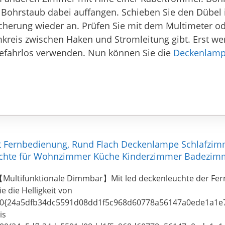
 Bohrstaub dabei auffangen. Schieben Sie den Dübel
Sicherung wieder an. Prüfen Sie mit dem Multimeter 
kreis zwischen Haken und Stromleitung gibt. Erst wen
efahrlos verwenden. Nun können Sie die
Deckenlam
 Fernbedienung, Rund Flach Deckenlampe Schlafzi
uchte für Wohnzimmer Küche Kinderzimmer Badezim
Multifunktionale Dimmbar】Mit led deckenleuchte der Fe
ie die Helligkeit von
0{24a5dfb34dc5591d08dd1f5c968d60778a56147a0ede1a1e
is