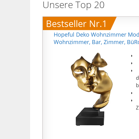
Unsere Top 20
Bestseller Nr.1
Hopeful Deko Wohnzimmer Modern
Wohnzimmer, Bar, Zimmer, BüR
【
【
【
d
b
【
【
Z