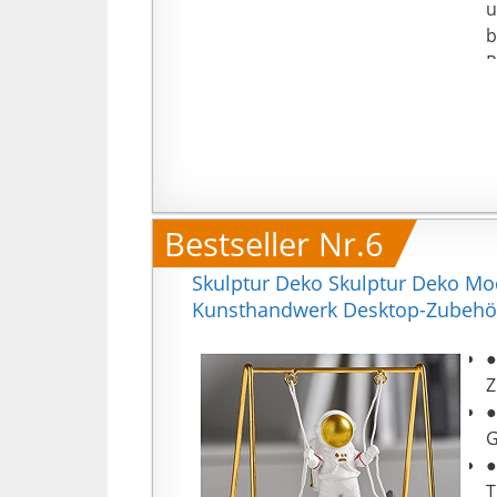
u
b
R
G
G
Bestseller Nr.6
Skulptur Deko Skulptur Deko Mo
Kunsthandwerk Desktop-Zubehör T
●
Z
●
G
●
T