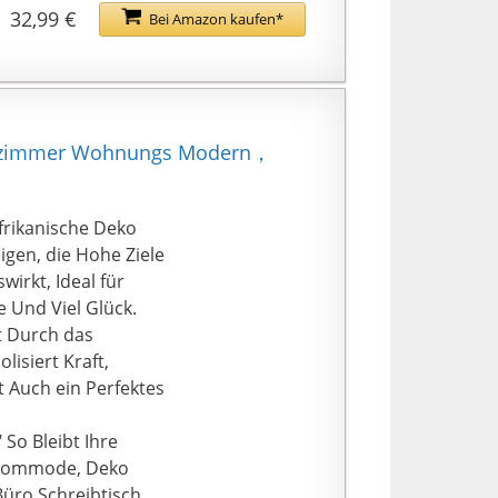
32,99 €
Bei Amazon kaufen*
hlafzimmer Wohnungs Modern，
frikanische Deko
igen, die Hohe Ziele
wirkt, Ideal für
 Und Viel Glück.
t Durch das
isiert Kraft,
t Auch ein Perfektes
 So Bleibt Ihre
l, Kommode, Deko
üro Schreibtisch