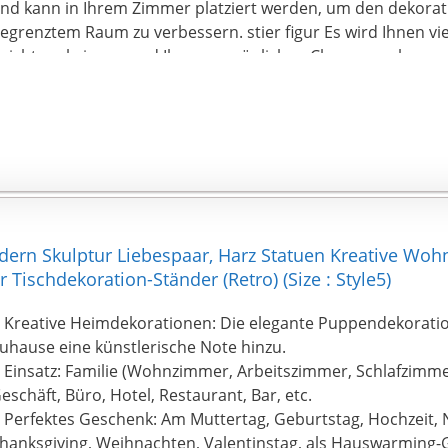
nd kann in Ihrem Zimmer platziert werden, um den dekorati
egrenztem Raum zu verbessern. stier figur Es wird Ihnen vi
eichtum bringen und Ihren persönlichen Charme verbesser
eschenk und eine persönliche Kollektion und ein tolles H
lückwunschgeschenk oder eine dekorative Statue.
dern Skulptur Liebespaar, Harz Statuen Kreative Woh
ischdekoration-Ständer (Retro) (Size : Style5)
 Kreative Heimdekorationen: Die elegante Puppendekoratio
uhause eine künstlerische Note hinzu.
 Einsatz: Familie (Wohnzimmer, Arbeitszimmer, Schlafzimme
eschäft, Büro, Hotel, Restaurant, Bar, etc.
 Perfektes Geschenk: Am Muttertag, Geburtstag, Hochzeit, 
hanksgiving, Weihnachten, Valentinstag, als Hauswarming-