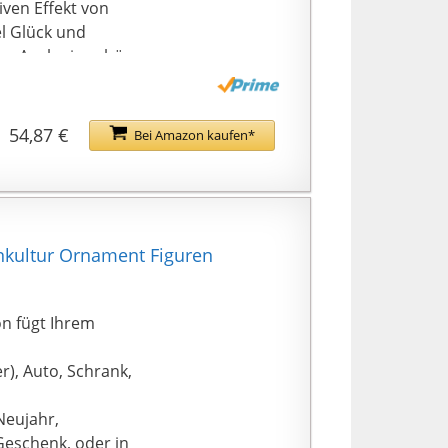
ven Effekt von
el Glück und
n. Auch ein schönes
auswärmen oder
54,87 €
Bei Amazon kaufen*
nkultur Ornament Figuren
n fügt Ihrem
r), Auto, Schrank,
Neujahr,
Geschenk, oder in