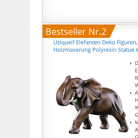
Bestseller Nr.2
Uziqueif Elefanten Deko Figure
Holzmaserung Polyresin Statue
D
E
R
W
A
H
W
G
M
A
G