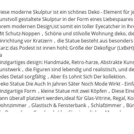
iese moderne Skulptur ist ein schönes Deko - Element für 
unstvoll gestaltete Skulptur in ​der Form eines Liebespaares
hrem modernen Design,ist somit ein toller Eyecatcher in I
it Schutz-Noppen，Schöne und stilvolle Wohnung deko, die
inrichtung vor Kratzern，die Statue besteht aus besonder
arz; das Podest ist innen hohl; Größe der Dekofigur (LxBxH
a
inzigartiges design: Handmade, Retro-harze, Abstrakte Kun
unstwerk，die Figuren sind lebendig und realistisch, und de
edes Detail sorgfältig，Aber Es Lohnt Sich Der kollektion.
eko Statue Die Auch In Jahren Säter Noch Mode Wirkt - Ein
inzigartige Form，kleine Statue mit zwei Köpfen，Diese Ein
ann überall platziert werden,ideal für Glas-Vitrine, Regal,
ohnzimmer，Glastisch & Fensterbank，Schlafzimmer，Büro 
in Besonderes Geschenk, Idee für einen lieben Menschen o
ür feierliche Anlässe wie Hochzeit, Geburtstag, Weihnachten
eien Sie versichert zu kaufen,Kundenzufriedenheit ist für u