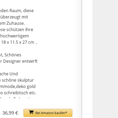
jeden Raum, diese
 ​überzeugt mit
hrem Zuhause.
se schützen Ihre
s hochwertigem
) 18 x 11.5 x 27 cm，
st, Schönes
r Designer entwirft
fache Und
e schöne skulptur
 Kommode,deko gold
schreibtisch etc.
der als Dekoration
 und Jubiläum.Bitte
ns von größter
36,99 €
Bei Amazon kaufen*