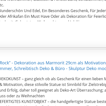
tc.
underschön Und Edel, Ein Besonderes Geschenk, Für Jeden
der Afrikafan Ein Must Have Oder als Dekoration für Feierli
ochzeit, Geburtstag, Weihnachten und Jubiläum.
iese Eine SchöNe Skulptur Kann überall Platziert Werden, W
uversichtlich, Dass Sie Unsere Produkte Lieben, Wenn Da
es Transports Beschädigt Wird Oder Der Kunde Nicht Zufrie
00{ac3bca429f401829238da782e6700063ff9bbcc1f84b566a
ückerstattung! Bitte Seien sie Versichert zu Kaufen,Kundenzu
ns von Größter Wichtigkeit.
 Rock” - Dekoration aus Marmorit 29cm als Motivation
zimmer, Schreibtisch Deko & Büro - Skulptur Deko mo
EKOKUNST – ganz gleich ob als Geschenk für einen lieben 
& Motivation, diese stilvolle Statue ist Sinnbild für Zielstreb
nd Erfolg, daher toll geeignet als Deko-Art Überraschung;
uss oder zu Weihnachten
FERTIGTES KUNSTOBJEKT – die handgefertigte Statue best