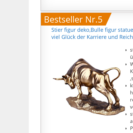
w
Bestseller Nr.5
Stier figur deko,Bulle figur stat
viel Glück der Karriere und Rei
s
ü
W
K
,
k
h
r
v
s
a
P