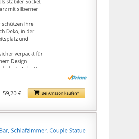
s stabiler Sockel;
rz mit silberner
schützen Ihre
ch Deko, in der
itsplatz und
cher verpackt für
rnem Design
arbeits-Schritte
zeln verarbeitet;
beim Verkäufer
m das Anliegen
59,20 €
Bei Amazon kaufen*
Bar, Schlafzimmer, Couple Statue