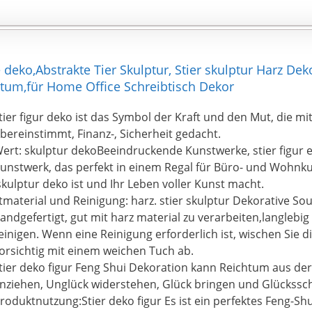
ichtigkeit.
ue deko,Abstrakte Tier Skulptur, Stier skulptur Harz Dek
chtum,für Home Office Schreibtisch Dekor
tier figur deko ist das Symbol der Kraft und den Mut, die mi
bereinstimmt, Finanz-, Sicherheit gedacht.
ert: skulptur dekoBeeindruckende Kunstwerke, stier figur 
unstwerk, das perfekt in einem Regal für Büro- und Wohnkul
skulptur deko ist und Ihr Leben voller Kunst macht.
tmaterial und Reinigung: harz. stier skulptur Dekorative So
andgefertigt, gut mit harz material zu verarbeiten,langlebig
einigen. Wenn eine Reinigung erforderlich ist, wischen Sie d
orsichtig mit einem weichen Tuch ab.
tier deko figur Feng Shui Dekoration kann Reichtum aus de
nziehen, Unglück widerstehen, Glück bringen und Glückss
roduktnutzung:Stier deko figur Es ist ein perfektes Feng-S