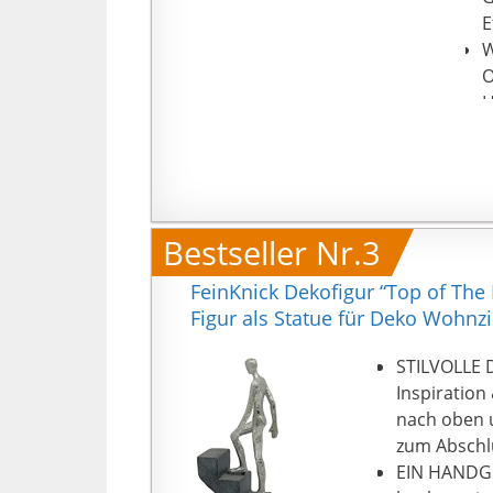
E
W
O
H
D
Z
D
1
R
Bestseller Nr.3
u
FeinKnick Dekofigur “Top of The
Figur als Statue für Deko Wohn
STILVOLLE D
Inspiration 
nach oben u
zum Abschl
EIN HANDGE