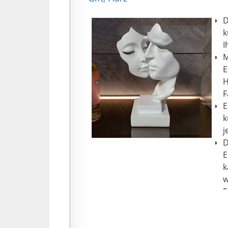
D
k
I
M
E
H
F
E
k
j
D
E
k
w
E
f
s