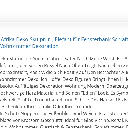
n, Afrika Deko Skulptur，Elefant für Fensterbank Sc
 Wohnzimmer Dekoration
eko Statue die Auch in Jahren Säter Noch Mode Wirkt, Ein A
lefanten, der Seinen Rüssel Nach Oben Trägt, Nach Oben Ze
epräSentiert, Positiv. die Sich Positiv auf Den Betrachter Aus
ohnzimmer Deko. Ich Hoffe, Deko Figuren Bringt Ihnen Hilfe
bsolut AuffäLliges Dekoration Wohnung Modern, überzeug
ochwertige Harz Material und Seinen "Edlen" Look. Es Symbol
eisheit, StäRke, Fruchtbarkeit und Schutz Des Hauses! Es is
eschenk für Ihre Familie Oder Ihre Freunde.
it Schutz Noppen. Die FußSohlen Sind Weich "Filz - Stopper"
blage vor Kratzern Geschützt. Ideal für Glas-Vitrine, Rega
old Wohnzimmer, Glastisch & Fensterbank, Schlafzimmer, B