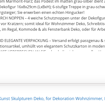
m Marmorit-Harz; das Podest im matten grau-silber dient al
ekofigur 16x8x29cm (LxBxH); 6-stufige Treppe in grau-schwa
ergsteiger; Sie erwerben einen echten Hingucker!
CH NOPPEN – 4 weiche Schutznoppen unter der Dekofigur 
 vor Kratzern; somit ideal für Wohnzimmer Deko, Schreibtis
e, im Regal, Kommode & als Fensterbank Deko, oder für Arbe
D ELEGANTE VERPACKUNG – Versand erfolgt passgenau & si
tionsartikel, umhüllt von elegantem Schutzkarton in mode
ICE-VERSPRECHEN AN SIE – durch die vielen manuellen Hand
tellung ist jede Figur ein Stück weit einzigartig und wird ein
ennoch Fehler an der Figur bemerken, melden Sie sich bitte 
ir kümmern uns schnell & unbürokratisch in Ihrem Sinne u
Kunst Skulpturen Deko, for Dekoration Wohnzimmer, 