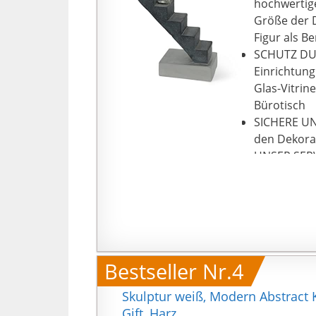
hochwertige
Größe der D
Figur als B
SCHUTZ DUR
Einrichtung
Glas-Vitrin
Bürotisch
SICHERE UN
den Dekora
UNSER SERV
bei der Hers
falls Sie d
Kohlburg, w
Bestseller Nr.4
Skulptur weiß, Modern Abstract 
Gift, Harz