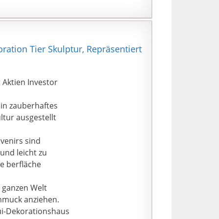
oration Tier Skulptur, Repräsentiert
t Aktien Investor
ein zauberhaftes
tur ausgestellt
uvenirs sind
 und leicht zu
ie berfläche
r ganzen Welt
chmuck anziehen.
hui-Dekorationshaus