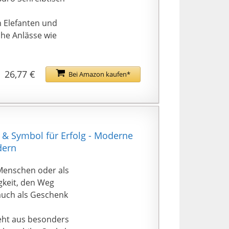
 Elefanten und
che Anlässe wie
ir Sind
s Produkt WäHrend
26,77 €
Bei Amazon kaufen*
den Ist,
289c89bfee4b529c}
friedenheit ist für
 & Symbol für Erfolg - Moderne
dern
Menschen oder als
igkeit, den Weg
 auch als Geschenk
eht aus besonders