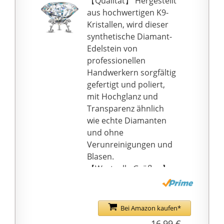
【Qualität】 Hergestellt
aus hochwertigen K9-
Kristallen, wird dieser
synthetische Diamant-
Edelstein von
professionellen
Handwerkern sorgfältig
gefertigt und poliert,
mit Hochglanz und
Transparenz ähnlich
wie echte Diamanten
und ohne
Verunreinigungen und
Blasen.
【Wertvolle Größen】
Durchmesser: 80 mm
(3,15 Zoll), Höhe: 50 mm
(1,97 Zoll) Die richtige
Bei Amazon kaufen*
Größe des Diamanten
16,99 €