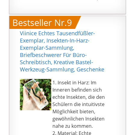
Glas-Statuen ist
sie die Zeitung oder
einzigartig, mit einer
Karte problemlos lesen,
etwas anderen Form,
Bestseller Nr.9
egal wie klein der
mit einem
Charakter ist. Das Glas
Blasenverzierungseffekt
Viinice Echtes Tausendfüßler-
bewegt sich
und einer runden Basis,
Exemplar, Insekten-In-Harz-
reibungslos auf der
die stabil ist und nicht
Exemplar-Sammlung,
Seite
leicht herunterfällt.
Briefbeschwerer Für Büro-
Produktdekoration: Der
Schreibtisch, Kreative Bastel-
Briefbeschwerer kann
Werkzeug-Sammlung, Geschenke
auch verwendet
werden, um Ihr
1. Insekt in Harz: Im
Aquarium zu
Inneren befinden sich
dekorieren, geeignet
echte Insekten, die den
für Surf-Enthusiasten,
Schülern die intuitivste
exquisite Geschenke
Möglichkeit bieten,
und exquisite
gewöhnlichen Insekten
Dekorationen als
nahe zu kommen.
Urlaubsgeschenk für
2. Material: Echte