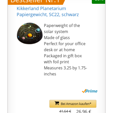
Kikkerland Planetarium
Papiergewicht, SC22, schwarz
Paperweight of the
solar system
Made of glass
Perfect for your office
desk or at home
Packaged in gift box
with foil print
Measures 3.25 by 1.75-
inches
Bei Amazon kaufen*
26,96 €
41,64 €