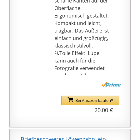
scharfe Kanten auf der
Oberfläche.
Ergonomisch gestaltet,
Kompakt und leicht,
tragbar. Das Äußere ist
einfach und großzügig,
klassisch stilvoll.
🔍Tolle Effekt: Lupe
kann auch für die
Fotografie verwendet
werden, mit ihm, um
die Welt auf den Kopf
zu stellen. Ob drinnen
oder draußen, Sie
Bei Amazon kaufen*
können Ihre eigene
20,00 €
einzigartige Fotokunst
schaffen.
🔍Parameter: Lupe
effektive durchmesser:
Briefbeschwerer Löwenzahn, ein