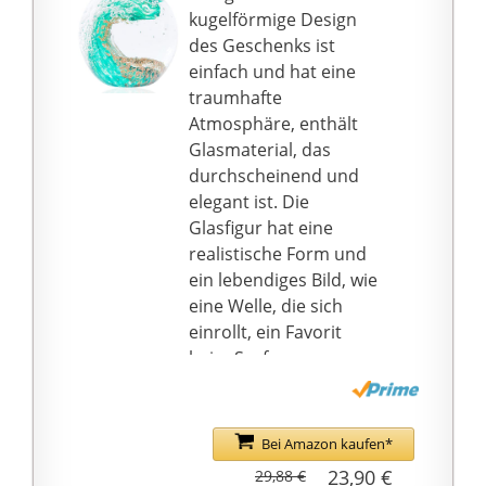
【Freisprechlupe】:
kugelförmige Design
Das Metallband ist
des Geschenks ist
ideal, um Kratzer zu
einfach und hat eine
vermeiden. Sehr
traumhafte
einfach zu bedienen
Atmosphäre, enthält
und verhindert, dass
Glasmaterial, das
Ihre Augen müde
durchscheinend und
werden. Sie können das
elegant ist. Die
Lesen ohne Stress für
Glasfigur hat eine
Ihre Augen genießen,
realistische Form und
schöne Lesehilfen
ein lebendiges Bild, wie
【Novelry Gift】:
eine Welle, die sich
Perfektes Geschenk für
einrollt, ein Favorit
Älteste, die
beim Surfen.
presbyopisch sind oder
Produktparameter:
Sehstörungen haben;
Größe 8 x 8 x 8,9 cm,
oder für die Person, die
Gewicht 4,8 cm. Jede
Bei Amazon kaufen*
Amblyopie hat. Mit der
der handgefertigten
23,90 €
29,88 €
10-fachen Lupe können