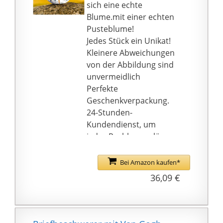
Geschenke und
sich eine echte
exquisite Dekorationen
Blume.mit einer echten
als
Pusteblume!
Weihnachtsgeschenke
Jedes Stück ein Unikat!
für Ihre engsten
Kleinere Abweichungen
Mitarbeiter. Geben Sie
von der Abbildung sind
eine
unvermeidlich
Meeresatmosphäre.
Perfekte
EXQUISITE PACKAGING:
Geschenkverpackung.
Eine wunderschön
24-Stunden-
verpackte
Kundendienst, um
Geschenkbox, die
jedes Problem zu lösen.
außen aus stabilem
Holzkarton besteht. Sie
Bei Amazon kaufen*
ist innen mit einem
36,09 €
Schwamm umwickelt,
um Ihr Produkt besser
zu schützen. Wenn das
Produkt verwendet