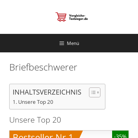
Zum
Inhalt
springen
Menü
Briefbeschwerer
INHALTSVERZEICHNIS
Unsere Top 20
Unsere Top 20
Bestseller Nr.1
-35%