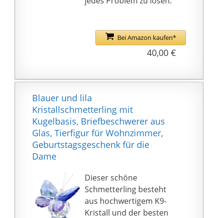
jedes Problem zu lösen.
🔍Nicht nur eine Lupe,
sondern auch als
elegantes
Bei Amazon kaufen*
Dekorationsstück für
40,00 €
Ihr Zuhause oder Ihr
Büro. Es ist auch ein
tolles Geschenk. Es ist
besonders effektiv für
Blauer und lila
sehbehinderte
Kristallschmetterling mit
Menschen.
Kugelbasis, Briefbeschwerer aus
Glas, Tierfigur für Wohnzimmer,
Geburtstagsgeschenk für die
Dame
Dieser schöne
Schmetterling besteht
aus hochwertigem K9-
Kristall und der besten