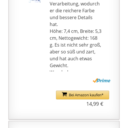
Verarbeitung, wodurch
er die reichere Farbe
und bessere Details
hat.
Höhe: 7,4 cm, Breite: 5,3
cm, Nettogewicht: 168
g. Es ist nicht sehr groß,
aber so süß und zart,
und hat auch etwas
Gewicht.
Wunderbare
Dekoration: Dieser
lebensechte
Schmetterling wird
Bei Amazon kaufen*
mehr Spaß und Vitalität
14,99 €
erhöhen, wenn Sie ihn
in Ihrem Wohnzimmer,
Schlafzimmer, Büro
oder wo immer Sie