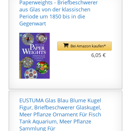
Paperweights - Briefbeschwerer
möchten.
aus Glas von der klassischen
Kommt in einer
Periode um 1850 bis in die
schönen Geschenk-Box,
Gegenwart
wird ein wunderbares
Geschenk für Tochter,
Mutter, Frau, beste
Bei Amazon kaufen*
Freunde, Lehrer oder
6,05 €
jeden, den Sie lieben.
Garantie: Kaufen Sie
ohne Bedenken, wir
bieten Ihnen einen
hochwertigen Service.
Wenn Sie den Artikel
aus irgendeinem Grund
EUSTUMA Glas Blau Blume Kugel
nicht zufrieden sind,
Figur, Briefbeschwerer Glaskugel,
kontaktieren Sie uns
Meer Pflanze Ornament Für Fisch
einfach, wir werden
Tank Aquarium, Meer Pflanze
unser Bestes
Sammlung Für