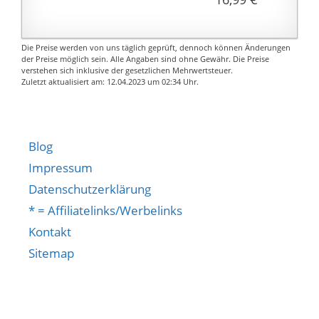
nimmt nicht zu viel
Platz ein, egal ob Sie ihn
in der Hand halten oder
Die Preise werden von uns täglich geprüft, dennoch können Änderungen
als Briefbeschwerer auf
der Preise möglich sein. Alle Angaben sind ohne Gewähr. Die Preise
verstehen sich inklusive der gesetzlichen Mehrwertsteuer.
den Tisch legen.
Zuletzt aktualisiert am: 12.04.2023 um 02:34 Uhr.
【Brillante Farben】
Gute Lichtbrechung ist
perfekt auf helle Farben
abgestimmt.
Blog
Regenbogenflecken
Impressum
fangen das Funkeln des
Datenschutzerklärung
Lichts ein.
* = Affiliatelinks/Werbelinks
【Mehrere
Verwendungsmöglichke
Kontakt
iten und Nageldispy】
Sitemap
Kristallornamente,
perfekt zum
Aufnehmen Ihrer
schönen Nagelfotos.