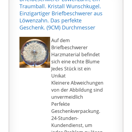
80 mm; Vergrößerung:
Traumball. Kristall Wunschkugel.
6-fach, Perfekte Lupe,
Einzigartiger Briefbeschwerer aus
einfach zu bedienen
Löwenzahn. Das perfekte
und zu tragen. Ideal
Geschenk. (9CM) Durchmesser
zum Lesen von
Büchern, Karten,
Auf dem
Zeitungen,
Briefbeschwerer
Dokumenten usw.
Harzmaterial befindet
🔍Klassisches und
sich eine echte Blume
spezielles Design-
Jedes Stück ist ein
Konzept, bringen Sie
Unikat
mehr Gebrauch zu
Kleinere Abweichungen
genießen! Abgerundete
von der Abbildung sind
Kanten helfen, das
unvermeidlich
Sichtfeld zu vergrößern,
Perfekte
einfach zu bewegen auf
Geschenkverpackung.
glatten Oberflächen,
24-Stunden-
was verzerrungsfreie
Kundendienst, um
Bilder bietet.