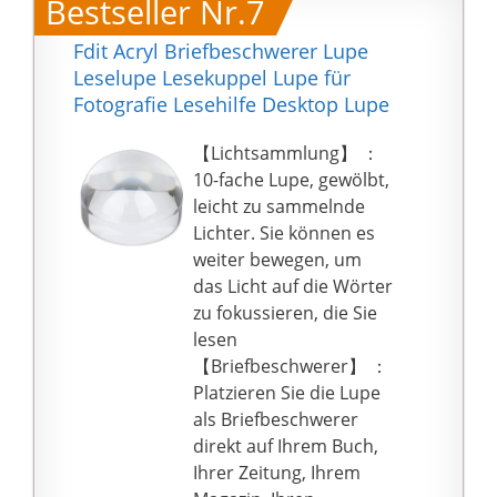
Bestseller Nr.7
EIN GUTES GESCHENK:
🎁 𝗔𝗟𝗦 𝗚𝗘𝗦𝗖𝗛𝗘𝗡𝗞
Es ist ein gutes
𝗚𝗘𝗘𝗜𝗚𝗡𝗘𝗧 - Geniale
Fdit Acryl Briefbeschwerer Lupe
Geschenk für die
Geschenkidee - für alle
Leselupe Lesekuppel Lupe für
Seeglassammlung Ihrer
die schon alles haben.
Fotografie Lesehilfe Desktop Lupe
Freunde, Familie,
Tintenfischliebhaber als
【Lichtsammlung】 ：
Geburtstagsgeschenk
10-fache Lupe, gewölbt,
oder
leicht zu sammelnde
Hochzeitsgeschenk,
Lichter. Sie können es
Muttertagsgeschenk
weiter bewegen, um
das Licht auf die Wörter
zu fokussieren, die Sie
lesen
【Briefbeschwerer】 ：
Platzieren Sie die Lupe
als Briefbeschwerer
direkt auf Ihrem Buch,
Ihrer Zeitung, Ihrem