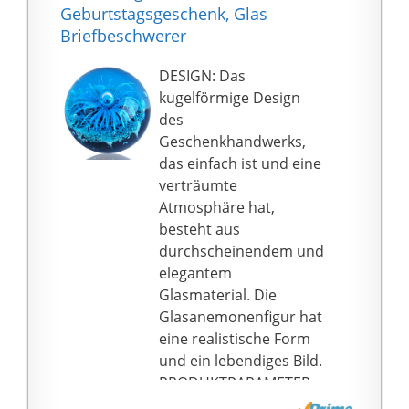
versuchen, es innerhalb
Geburtstagsgeschenk, Glas
von 24 Stunden für Sie
Briefbeschwerer
zu lösen.
DESIGN: Das
kugelförmige Design
des
Geschenkhandwerks,
das einfach ist und eine
verträumte
Atmosphäre hat,
besteht aus
durchscheinendem und
elegantem
Glasmaterial. Die
Glasanemonenfigur hat
eine realistische Form
und ein lebendiges Bild.
PRODUKTPARAMETER:
Größe 3.15 x 3.15 x 3.15