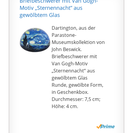
Briefbeschwerer mit Van Gogh-
wird, kann die
Motiv „Sternennacht“ aus
Geschenkbox auch als
gewölbtem Glas
Aufbewahrungsbox für
ähnlichen Schmuck
Dartington, aus der
verwendet werden. Ihr
Parastone-
Sammlerstück.
Museumskollektion von
Sorgenfreier
John Beswick.
Nachverkauf: Das
Briefbeschwerer mit
Streben nach
Van Gogh-Motiv
Zufriedenheit war
„Sternennacht“ aus
schon immer unsere
gewölbtem Glas
größte Verantwortung,
Runde, gewölbte Form,
egal ob vor oder nach
in Geschenkbox.
dem Verkauf, wir bieten
Durchmesser: 7,5 cm;
Ihnen einen
Höhe: 4 cm.
zufriedenstellenden
Service. Kunde ist Gott.
Bitte sei der Gott
unseres Lebens,