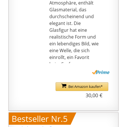
Atmosphäre, enthält
Glasmaterial, das
durchscheinend und
elegant ist. Die
Glasfigur hat eine
realistische Form und
ein lebendiges Bild, wie
eine Welle, die sich
einrollt, ein Favorit
beim Surfen.
Produktparameter:
Größe 8 x 8 x 8,9 cm,
Gewicht 4,8 cm. Jede
Bei Amazon kaufen*
der handgefertigten
30,00 €
Glas-Statuen ist
einzigartig, mit einer
etwas anderen Form,
Bestseller Nr.5
mit einem
Blasenverzierungseffekt