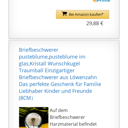
Zoll Gewicht 1.43 Pfund
Jede der
Bei Amazon kaufen*
handgefertigten
29,88 €
Glasstatuen ist ein
Unikat mit einer etwas
anderen Form, einem
Blasenverzierungseffekt
Briefbeschwerer
und einer runden Basis,
pusteblume,pusteblume im
die stabil und nicht
glas,Kristall Wunschkugel
leicht zu fallen ist .
Traumball Einzigartiger
PRODUKTDEKORATION:
Briefbeschwerer aus Löwenzahn
Der Briefbeschwerer
Das perfekte Geschenk für Familie
für die Home-Office-
Liebhaber Kinder und Freunde
Dekoration kann auch
(8CM）
zur Dekoration Ihres
Aquariums verwendet
Auf dem
werden. Geeignet für
Briefbeschwerer
Surfer - exquisite
Harzmaterial befindet