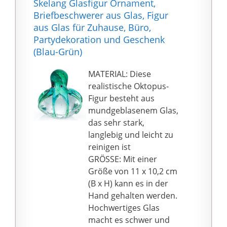
Skelang Glasfigur Ornament,
und einer runden Basis,
Briefbeschwerer aus Glas, Figur
die stabil ist und nicht
aus Glas für Zuhause, Büro,
leicht herunterfällt.
Partydekoration und Geschenk
Produktdekoration: Der
(Blau-Grün)
Briefbeschwerer kann
auch verwendet
MATERIAL: Diese
werden, um Ihr
realistische Oktopus-
Aquarium zu
Figur besteht aus
dekorieren, geeignet
mundgeblasenem Glas,
für Surf-Enthusiasten,
das sehr stark,
exquisite Geschenke
langlebig und leicht zu
und exquisite
reinigen ist
Dekorationen als
GRÖSSE: Mit einer
Urlaubsgeschenk für
Größe von 11 x 10,2 cm
Ihre engsten Menschen.
(B x H) kann es in der
Geben Sie Ihnen eine
Hand gehalten werden.
Meeresatmosphäre.
Hochwertiges Glas
Exquisite Verpackung:
macht es schwer und