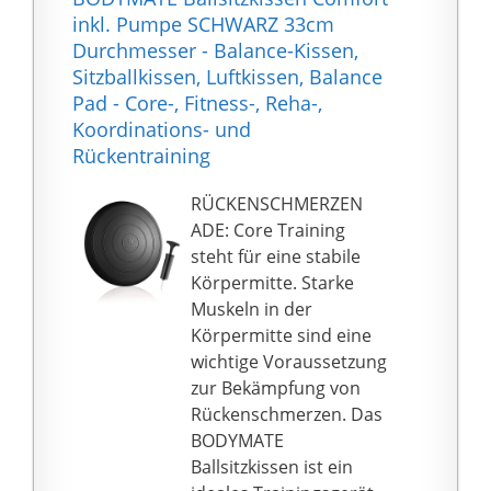
nichts weiter benötigen
inkl. Pumpe SCHWARZ 33cm
und sofort mit dem
Durchmesser - Balance-Kissen,
Training beginnen
Sitzballkissen, Luftkissen, Balance
können.
Pad - Core-, Fitness-, Reha-,
PREMIUM QUALITÄT:
Koordinations- und
BODYMATE ist eine
Rückentraining
deutsche
Qualitätsmarke. Gemäß
RÜCKENSCHMERZEN
unserem Anspruch
ADE: Core Training
entwickeln wir
steht für eine stabile
hochwertige
Körpermitte. Starke
Trainingsgeräte, die
Muskeln in der
sich durch erstklassige
Körpermitte sind eine
Verarbeitung
wichtige Voraussetzung
auszeichnen. Das
zur Bekämpfung von
Ballsitzkissen ist aus
Rückenschmerzen. Das
hochwertigem, rutsch-
BODYMATE
und abriebfestem PVC
Ballsitzkissen ist ein
gefertigt und