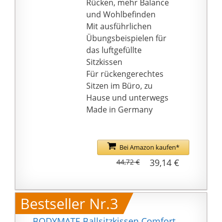
Rücken, mehr Balance
Von klassischem
und Wohlbefinden
Einsatz als Ballsitzkissen
Mit ausführlichen
auf dem
Übungsbeispielen für
Schreibtischstuhl bis
das luftgefüllte
hin als Trainingsgerät
Sitzkissen
für funktionelles
Für rückengerechtes
Training ist das das
Sitzen im Büro, zu
BODYMATE
Hause und unterwegs
Noppenkissen für
Made in Germany
Anfänger bis
Fortgeschrittene
geeignet.
Bei Amazon kaufen*
INKLUSIVE LUFTPUMPE:
39,14 €
44,72 €
Jedes BODYMATE
Ballsitzkissen wird mit
einer einfach zu
Bestseller Nr.3
nutzenden Handpumpe
geliefert, so dass Sie
BODYMATE Ballsitzkissen Comfort