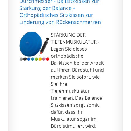
Durchmesser - Ballsitzkissen zur
E-Book mit
Stärkung der Balance -
verschiedenen
Orthopädisches Sitzkissen zur
Trainingsoptionen.
Linderung von Rückenschmerzen
STÄRKUNG DER
TIEFENMUSKULATUR -
Legen Sie dieses
orthopädische
Ballkissen bei der Arbeit
auf Ihren Bürostuhl und
merken Sie sofort, wie
Sie Ihre
Tiefenmuskulatur
trainieren. Das Balance
Sitzkissen sorgt somit
dafür, dass Ihr
Muskulatur sogar im
Büro stimuliert wird.