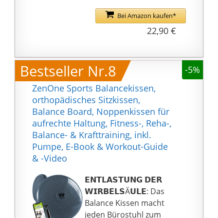
𝗢𝗣𝗧𝗜𝗠𝗔𝗟𝗘
𝗔𝗡𝗣𝗔𝗦𝗦𝗨𝗡𝗚 𝗔𝗡
Bei Amazon kaufen*
𝗗𝗘𝗡 𝗞Ö𝗥𝗣𝗘𝗥: Das
22,90 €
ergonomische
Sitzkissen besteht aus
einem flexiblen und
Bestseller Nr.8
-5%
gleichzeitig robusten
Material, das sich ideal
ZenOne Sports Balancekissen,
an den Körper
orthopädisches Sitzkissen,
anschmiegt, ohne die
Balance Board, Noppenkissen für
Form zu verändern.
aufrechte Haltung, Fitness-, Reha-,
𝗘𝗙𝗙𝗘𝗞𝗧𝗜𝗩𝗘𝗦 𝗞𝗥𝗔𝗙𝗧-
Balance- & Krafttraining, inkl.
𝗨𝗡𝗗
Pumpe, E-Book & Workout-Guide
𝗕𝗔𝗟𝗔𝗡𝗖𝗘𝗧𝗥𝗔𝗜𝗡𝗜𝗡𝗚:
& -Video
Als Balance Ball bietet
das Kissen ein flexibles
𝗘𝗡𝗧𝗟𝗔𝗦𝗧𝗨𝗡𝗚 𝗗𝗘𝗥
Kraft- und
𝗪𝗜𝗥𝗕𝗘𝗟𝗦Ä𝗨𝗟𝗘: Das
Gleichgewichtstraining
Balance Kissen macht
an jedem Ort, wobei
jeden Bürostuhl zum