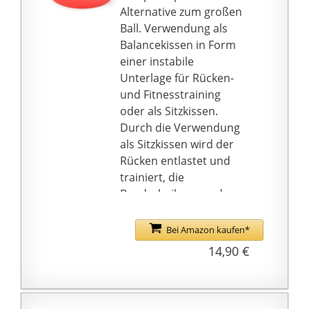
seit über 30 Jahren
Alternative zum großen
unseren Fokus auf
Ball. Verwendung als
moderne
Balancekissen in Form
Fertigungsverfahren,
einer instabile
höchste
Unterlage für Rücken-
Qualitätsansprüche
und Fitnesstraining
und Nachhaltigkeit.
oder als Sitzkissen.
Entdecke unsere
Durch die Verwendung
Produktwelten: Gesund
als Sitzkissen wird der
Schlafen, Sitzen,
Rücken entlastet und
Bewegen und
trainiert, die
Wohlfühlen.
Bandscheiben werden
sanft in Bewegung
gehalten und die
Bei Amazon kaufen*
Muskulatur der
14,90 €
Wirbelsäule trainiert.
So wird eine
verbesserung der