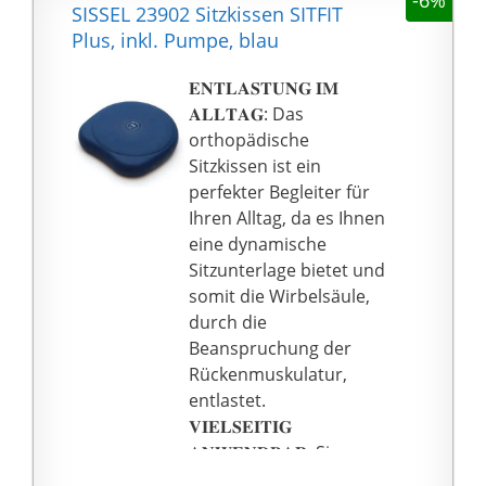
SISSEL 23902 Sitzkissen SITFIT
Plus, inkl. Pumpe, blau
𝐄𝐍𝐓𝐋𝐀𝐒𝐓𝐔𝐍𝐆 𝐈𝐌
𝐀𝐋𝐋𝐓𝐀𝐆: Das
orthopädische
Sitzkissen ist ein
perfekter Begleiter für
Ihren Alltag, da es Ihnen
eine dynamische
Sitzunterlage bietet und
somit die Wirbelsäule,
durch die
Beanspruchung der
Rückenmuskulatur,
entlastet.
𝐕𝐈𝐄𝐋𝐒𝐄𝐈𝐓𝐈𝐆
𝐀𝐍𝐖𝐄𝐍𝐃𝐁𝐀𝐑: Sie
können das