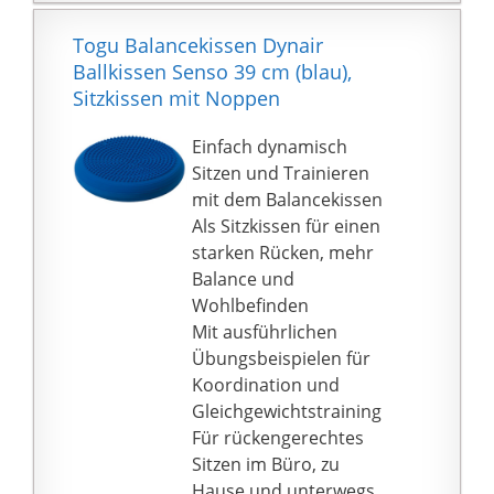
absorbieren und
hält.
ermöglicht es ihnen,
Togu Balancekissen Dynair
PUMPE INKLUSIVE -
lange Zeit still zu sitzen
Ballkissen Senso 39 cm (blau),
Natürlich wird Ihnen,
und im Klassenzimmer
Sitzkissen mit Noppen
neben dem
konzentriert zu bleiben.
Balancierkissen auch
Hilft Kindern effektiv,
Einfach dynamisch
die dazugehörige
konzentriert zu bleiben,
Sitzen und Trainieren
Pumpe mitgeliefert.
während sie am
mit dem Balancekissen
Das Aufpumpen fällt
Schreibtisch lesen und
Als Sitzkissen für einen
einem sehr einfach und
am Esstisch essen, so
starken Rücken, mehr
dauert nur ein paar
dass sie bequem
Balance und
Sekunden, damit Sie
stillsitzen können.
Wohlbefinden
das Luftsitzkissen so
Verwandelt normale
Mit ausführlichen
schnell wie möglich
Klassenzimmermöbel in
Übungsbeispielen für
gebrauchen können.
einen Wackelsitz für
Koordination und
sensorische Kinder.
Gleichgewichtstraining
★ 【Balance Disk
Für rückengerechtes
Posture Perfect】:
Sitzen im Büro, zu
Erleben Sie die
Hause und unterwegs