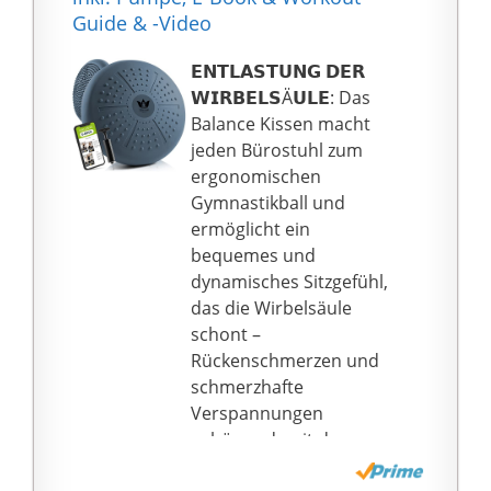
Guide & -Video
𝗘𝗡𝗧𝗟𝗔𝗦𝗧𝗨𝗡𝗚 𝗗𝗘𝗥
𝗪𝗜𝗥𝗕𝗘𝗟𝗦Ä𝗨𝗟𝗘: Das
Balance Kissen macht
jeden Bürostuhl zum
ergonomischen
Gymnastikball und
ermöglicht ein
bequemes und
dynamisches Sitzgefühl,
das die Wirbelsäule
schont –
Rückenschmerzen und
schmerzhafte
Verspannungen
gehören damit der
Vergangenheit an.