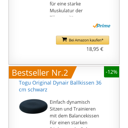
für eine starke
Muskulatur der
Körpermitte.
KRAFT DURCH
INSTABILITÄT: Das
BODYMATE Balance
Bei Amazon kaufen*
Kissen bringt in seiner
18,95 €
Anwendung
kontinuierliche
Instabilität, die die
Bestseller Nr.2
-12%
innere Muskulatur zur
Aktivität zwingt, so wird
Togu Original Dynair Ballkissen 36
sie trainiert. Das Maß
cm schwarz
an Instabilität wird
durch die Stärke des
Einfach dynamisch
Aufpumpens mit der
Sitzen und Trainieren
mitgelieferten Pumpe
mit dem Balancekissen
eingestellt.
Für einen starken
VIELSEITIG EINSETZBAR: