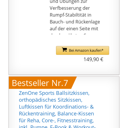
und Übungen zur
Verfbesserung der
Rumpf-Stabiltität in
Bauch- und Rückenlage
auf der einen Seite mit
den bewährten Senso-
Noppen und auf der
anderen Seite mit einer
Bei Amazon kaufen*
samtig weichen
149,90 €
Oberfläche
Made in Germany – 30-
Jahre-Garantie
Bestseller Nr.7
ZenOne Sports Ballsitzkissen,
orthopädisches Sitzkissen,
Luftkissen für Koordinations- &
Rückentraining, Balance-Kissen
für Reha, Core-, Fitnesstraining,
inkl. Pumpe, E-Book & Workout-