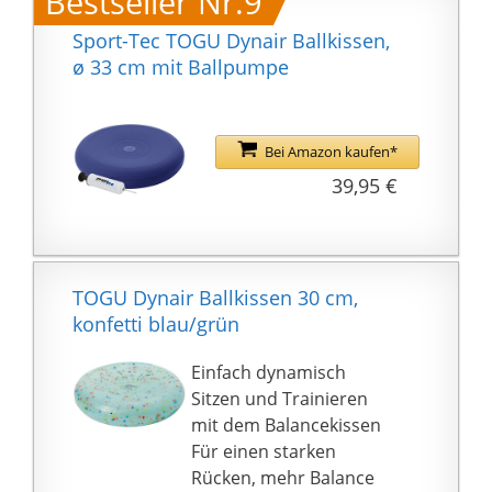
Bestseller Nr.9
gleichzeitig robusten
dem Ballkissen erhältst
Material, das sich ideal
Sport-Tec TOGU Dynair Ballkissen,
Du einen Einstiegsguide
an den Körper
ø 33 cm mit Ballpumpe
sowie ein umfassendes
anschmiegt, ohne die
E-Book mit
Form zu verändern.
verschiedenen
𝗘𝗙𝗙𝗘𝗞𝗧𝗜𝗩𝗘𝗦 𝗞𝗥𝗔𝗙𝗧-
Trainingsoptionen.
Bei Amazon kaufen*
𝗨𝗡𝗗
39,95 €
𝗕𝗔𝗟𝗔𝗡𝗖𝗘𝗧𝗥𝗔𝗜𝗡𝗜𝗡𝗚:
Als Balance Ball bietet
das Kissen ein flexibles
Kraft- und
Gleichgewichtstraining
TOGU Dynair Ballkissen 30 cm,
an jedem Ort, wobei
konfetti blau/grün
Muskelkraft und
Koordinationsfähigkeite
Einfach dynamisch
n geschult werden.
Sitzen und Trainieren
Auch Reha-Training ist
mit dem Balancekissen
mit dem
Für einen starken
Gleichgewichtstrainer
Rücken, mehr Balance