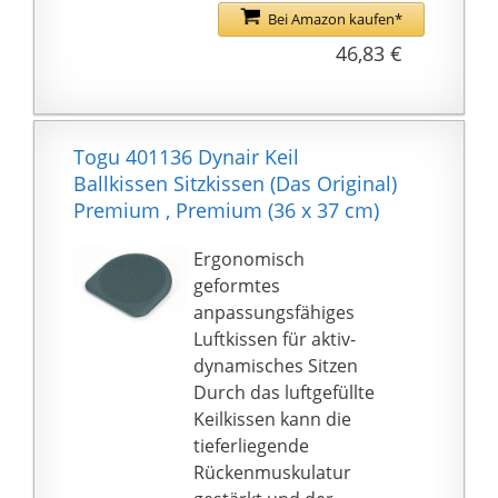
Unterlagen werden hier
Bei Amazon kaufen*
die für die Stabilität
46,83 €
unseres Körpers
wichtigen Muskeln
aktiviert.
Kann für
Togu 401136 Dynair Keil
verschiedenste
Ballkissen Sitzkissen (Das Original)
Übungen eingesetzt
Premium , Premium (36 x 37 cm)
werden und schult
dabei immer ihr
Ergonomisch
Gleichgewicht! Das
geformtes
weiche Material mit
anpassungsfähiges
Luftfüllung nach und ist
Luftkissen für aktiv-
so perfekt geeignet für
dynamisches Sitzen
Balance- und
Durch das luftgefüllte
Stabilisationsübungen.
Keilkissen kann die
tieferliegende
Rückenmuskulatur