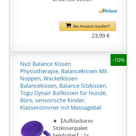
THERAPIE GEGEN
RÜCKENSCHMERZEN -
Das Balance Kissen
stärkt die Körpermitte.
Bei Amazon kaufen*
Eine gestärkte
23,99 €
Körpermitte ist einer
Voraussetzung zur
Bekämpfung von
-10%
Rückenschmerzen. Die
Nvzi Balance Kissen
Physiotherapie zur
Physiotherapie, Balancekissen Mit
Bekämpfung Ihrer
Noppen, Wackelkissen
Schmerzen können Sie
Balancekissen, Balance Sitzkissen,
also am Schreibtisch
Togu Dynair Ballkissen für Hunde,
erledigen.
Büro, sensorische Kinder,
HOHE BELASTBARKEIT -
Klassenzimmer mit Massagebal
Auch bei einem Gewicht
von 150 kg verliert
★ 【Aufblasbares
dieses Mobilkissen nie
Sitzkissenpaket
an Luft und bietet eine
beinhaltet】: 1x