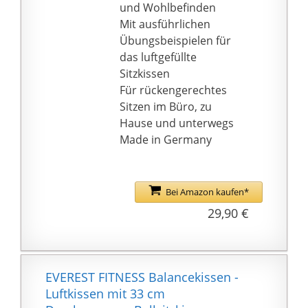
möglich.
und Wohlbefinden
𝗠𝗔𝗫𝗜𝗠𝗔𝗟𝗘𝗥
Mit ausführlichen
𝗦𝗜𝗧𝗭𝗞𝗢𝗠𝗙𝗢𝗥𝗧:
Übungsbeispielen für
Durch eine genoppte
das luftgefüllte
und eine glatte Seite
Sitzkissen
kannst Du den
Für rückengerechtes
Sitzkomfort zusätzlich
Sitzen im Büro, zu
beeinflussen. Der
Hause und unterwegs
Härtegrad des Kissens
Made in Germany
lässt sich mit der
beiliegenden
Luftpumpe flexibel
Bei Amazon kaufen*
anpassen.
29,90 €
𝗚𝗥𝗔𝗧𝗜𝗦 𝗘-𝗕𝗢𝗢𝗞 &
𝗚𝗨𝗜𝗗𝗘: Für ein
effektives Training mit
dem Ballkissen erhältst
EVEREST FITNESS Balancekissen -
Du einen Einstiegsguide
Luftkissen mit 33 cm
sowie ein umfassendes