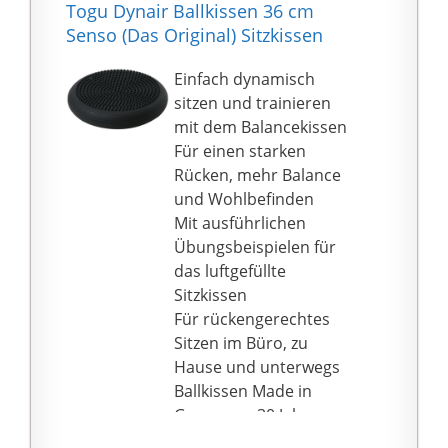
Togu Dynair Ballkissen 36 cm
geliefert, so dass Sie
Senso (Das Original) Sitzkissen
nichts weiter benötigen
und sofort mit dem
Einfach dynamisch
Training beginnen
sitzen und trainieren
können. Vorsicht beim
mit dem Balancekissen
Aufpumpen! Führen Sie
Für einen starken
die Nadel vorsichtig
Rücken, mehr Balance
und schräg in das Ventil
und Wohlbefinden
ein, so dass Sie die
Mit ausführlichen
Unterseite des Kissens
Übungsbeispielen für
nicht durchstoßen!
das luftgefüllte
Siehe auch Bild 2 links.
Sitzkissen
PREMIUM QUALITÄT:
Für rückengerechtes
BODYMATE ist eine
Sitzen im Büro, zu
deutsche
Hause und unterwegs
Qualitätsmarke. Gemäß
Ballkissen Made in
unserem Anspruch
Germany - 30 Jahre
entwickeln wir
Herstellergarantie