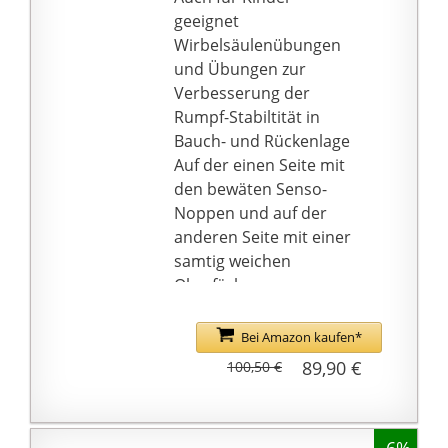
Handpumpe auf eine
geeignet
Stufe, die für die
Wirbelsäulenübungen
meisten Anwendungen
und Übungen zur
geeignet ist. Die Nadel
Verbesserung der
wird im Pumpengriff
Rumpf-Stabiltität in
aufbewahrt, der
Bauch- und Rückenlage
Seitengriffdeckel lässt
Auf der einen Seite mit
sich leicht abnehmen,
den bewäten Senso-
um Zugang zur Nadel
Noppen und auf der
zum Aufblasen zu
anderen Seite mit einer
erhalten. Geschenk:
samtig weichen
Stacheliger
Oberfäche
Massageball, ideal zur
Made in Germany - mit
Linderung von
Pumpe
Bei Amazon kaufen*
Symptomen bei
Plantarfasziitis. Der
89,90 €
100,50 €
feste Massageball
bietet eine
Tiefengewebemassage.
-6%