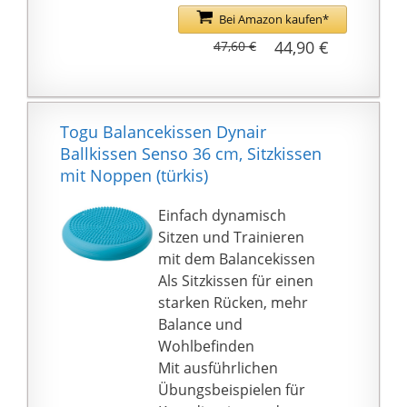
ergonomische
Bei Amazon kaufen*
Ballsitzkissen sowohl
44,90 €
47,60 €
zum Sitzen (Home-
Office, Büro-Stuhl etc.),
als auch zum Sport
benutzten. Egal ob
Togu Balancekissen Dynair
Gymnastik, Fitness,
Ballkissen Senso 36 cm, Sitzkissen
Pilates, Yoga,
mit Noppen (türkis)
Physiotherapie. Ihren
Übungen sind keine
Einfach dynamisch
Grenzen gesetzt.
Sitzen und Trainieren
𝐈𝐃𝐄𝐀𝐋𝐄𝐑
mit dem Balancekissen
𝐒𝐈𝐓𝐙𝐊𝐎𝐌𝐅𝐎𝐑𝐓: Das
Als Sitzkissen für einen
aufblasbare, halb-
starken Rücken, mehr
runde Ballkissen,
Balance und
verfügt über eine
Wohlbefinden
verlängerte
Mit ausführlichen
Oberschenkel-Auflage,
Übungsbeispielen für