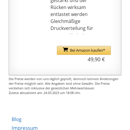
gestärkt und der
Rücken wirksam
entlastet werden
Gleichmäßige
Druckverteilung für
venenoptimierte
Unterstützung der
Oberschenkel
Bei Amazon kaufen*
Für rückengerechtes
49,90 €
Sitzen im Büro, zu
Hause und unterwegs
Premium Ballkissen -
Die Preise werden von uns täglich geprüft, dennoch können Änderungen
Made in Germany - 30
der Preise möglich sein. Alle Angaben sind ohne Gewähr. Die Preise
verstehen sich inklusive der gesetzlichen Mehrwertsteuer.
Jahre Herstellergarantie
Zuletzt aktualisiert am: 24.03.2023 um 18:08 Uhr.
Blog
Impressum