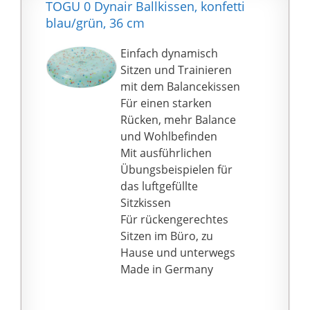
Körperhaltung erreicht.
TOGU 0 Dynair Ballkissen, konfetti
Durch das dynamische
blau/grün, 36 cm
Training wird eine
Verbesserung der
Einfach dynamisch
Koordination, der
Sitzen und Trainieren
Gelenkstabilität sowie
mit dem Balancekissen
der allgemeinen
Für einen starken
Bewegungsabläufe
Rücken, mehr Balance
erreicht, der Körper ist
und Wohlbefinden
bei der Nutzung des
Mit ausführlichen
Kissens ständig und
Übungsbeispielen für
unmittelbar in
das luftgefüllte
minimaler Bewegung.
Sitzkissen
Durch das Training mit
Für rückengerechtes
Balancekissen wird u.a.
Sitzen im Büro, zu
die tieferliegende
Hause und unterwegs
Rückenmuskulatur
Made in Germany
trainiert. Im Gegensatz
zur Wirkungsweise von