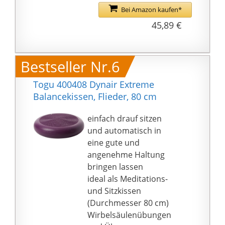
hochwertige
Bei Amazon kaufen*
Trainingsgeräte, die
45,89 €
sich durch erstklassige
Verarbeitung
auszeichnen. Das
Ballsitzkissen ist aus
Bestseller Nr.6
hochwertigem, rutsch-
Togu 400408 Dynair Extreme
und abriebfestem PVC
Balancekissen, Flieder, 80 cm
gefertigt und
selbstverständlich frei
einfach drauf sitzen
von schädlichen
und automatisch in
Phthalaten. Es ist
eine gute und
zudem pflegeleicht und
angenehme Haltung
einfach abwaschbar.
bringen lassen
ideal als Meditations-
und Sitzkissen
(Durchmesser 80 cm)
Wirbelsäulenübungen