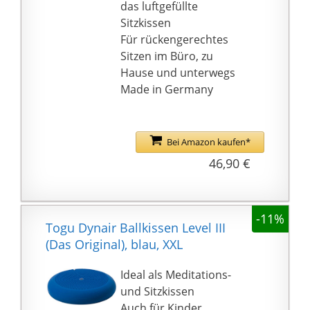
das luftgefüllte
Balance Pads für
Sitzkissen
Übungen bei Übungen
Für rückengerechtes
wie dem Stehen auf der
Sitzen im Büro, zu
Wobble Disc, und es
Hause und unterwegs
kann Ihre
Made in Germany
Rumpfmuskulatur
stärken und Ihr
Gleichgewicht, Ihre
Bei Amazon kaufen*
Koordination und
46,90 €
Flexibilität verbessern.
Und der rutschfeste
Griff kann das Risiko
von Knöchel- und
-11%
Togu Dynair Ballkissen Level III
Knieverletzungen
(Das Original), blau, XXL
während des Trainings
verringern.
Ideal als Meditations-
★【Wackelkissen
und Sitzkissen
einfach zu bedienen】:
Auch für Kinder