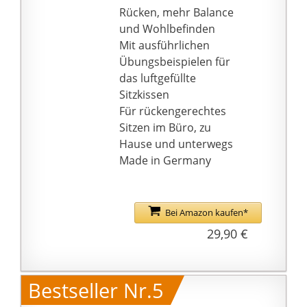
VIELSEITIG EINSETZBAR:
Rücken, mehr Balance
Von klassischem
und Wohlbefinden
Einsatz als Ballsitzkissen
Mit ausführlichen
auf dem
Übungsbeispielen für
Schreibtischstuhl bis
das luftgefüllte
hin als Trainingsgerät
Sitzkissen
für funktionelles
Für rückengerechtes
Training ist das das
Sitzen im Büro, zu
BODYMATE
Hause und unterwegs
Ballsitzkissen COMFORT
Made in Germany
ist ohne Noppen
sowohl für Anfänger bis
Fortgeschrittene
Bei Amazon kaufen*
geeignet.
29,90 €
INKLUSIVE LUFTPUMPE:
Jedes BODYMATE
Ballsitzkissen wird mit
Bestseller Nr.5
einer einfach zu
nutzenden Handpumpe