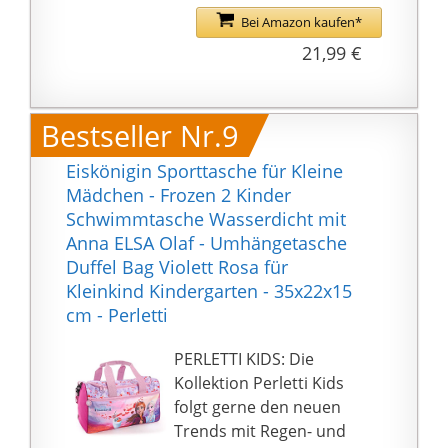
VIELSEITIG: Ihre
Hände frei haben.
Bei Amazon kaufen*
Ausrüstung bleibt auch
【Vielseitige
21,99 €
bei widrigen
Sporttasche】: Diese
Bedingungen trocken in
Sporttasche eignet sich
diesen Trockentaschen
für viele Aktivitäten wie
Bestseller Nr.9
mit rundem Boden.
Schwimmen, Fitness,
Ideal für Motorboote,
Outdoor-Sport,
Eiskönigin Sporttasche für Kleine
Segelboote,
Radfahren,
Mädchen - Frozen 2 Kinder
Wassermotorräder,
Wochenendausflüge
Schwimmtasche Wasserdicht mit
Kajaks, Kanus,
usw. Sie kann als
Anna ELSA Olaf - Umhängetasche
Camping, Angeln,
Sporttasche,
Duffel Bag Violett Rosa für
Motorräder,
Reisetasche,
Kleinkind Kindergarten - 35x22x15
Geländefahrzeuge,
Trainingstasche. Diese
cm - Perletti
Schneemobile und
Reisetasche groß bietet
Gepäckträger. Sie
eine Vielzahl von
PERLETTI KIDS: Die
können es sogar am
Tragemöglichkeiten für
Kollektion Perletti Kids
Strand als Kühler
alle Ihre Bedürfnisse.
folgt gerne den neuen
verwenden!
Trends mit Regen- und
EXTRA LANGE