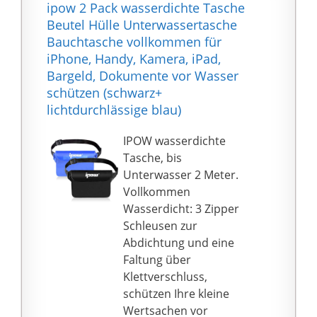
ipow 2 Pack wasserdichte Tasche
Schultergurte sind frei
Größe 40L:
Beutel Hülle Unterwassertasche
abnehmbar, wodurch
53*26*28cm. Gewicht:
Bauchtasche vollkommen für
sich der Stil des
1,1 kg.Diese
iPhone, Handy, Kamera, iPad,
Rucksacks leicht ändern
Reisetasche hat 9
Bargeld, Dokumente vor Wasser
lässt.
Taschen, darunter 1
schützen (schwarz+
Hand-/Schulter-/Messe
großes Hauptfach, 4
lichtdurchlässige blau)
nger-Tasche.
Innentaschen, 2
💦【Wasserdicht &
Vordertaschen mit
IPOW wasserdichte
Hochwertig】Die
Reißverschluss, 1
Tasche, bis
Weekender Bag für
Schuhfach und 1
Unterwasser 2 Meter.
Damen besteht aus
seitliches
Vollkommen
600D Oxford-Gewebe,
Netzfach.Mehrere
Wasserdicht: 3 Zipper
das wasserdicht,
Taschen und großes
Schleusen zur
strapazierfähig und
Fassungsvermögen, um
Abdichtung und eine
reißfest ist. Kein
alles zu organisieren，
Faltung über
schlechter Geruch.
ideal 3-4 Tage
Klettverschluss,
Verstärkter Boden, um
Wochenendreise
schützen Ihre kleine
ein Zusammenfallen
geeignet.
Wertsachen vor