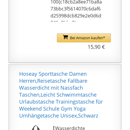
100{c18cb2a8ee71ba8a
immer Ihr Backup und
für einen
73bbc3f5614070c6daf6
Ihr Unterstützer.
Übernachtungsausflug
d25998dcb829e2e0d6d
unterzubringen.
841e8bbc2} aus
Baumwolle,waschbar
bei
Bei Amazon kaufen*
30{c18cb2a8ee71ba8a7
15,90 €
3bbc3f5614070c6daf6d
25998dcb829e2e0d6d8
41e8bbc2}
Fair: Aus fairer
Hoseay Sporttasche Damen
Herstellung in Peru
Herren,Reisetasche Faltbare
Wasserdicht mit Nassfach
Taschen,Leicht Schwimmtasche
Urlaubstasche Trainingstasche für
Weekend Schule Gym Yoga
Umhängetasche Unisex,Schwarz
【Wasserdichte