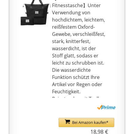
Fitnesstasche】Unter
Verwendung von
hochdichtem, leichtem,
reißfestem Oxford-
Gewebe, verschleißfest,
stark, knitterfest,
wasserdicht, ist der
Stoff glatt, sodass er
leicht zu schrubben ist.
Die wasserdichte
Funktion schützt Ihre
Artikel vor Regen oder
Feuchtigkeit.
Reisetasche mit Trolley-
Hüllen, die am Trolley
befestigt werden
können, um Ihre Reise
Bei Amazon kaufen*
zu entlasten.
18,98 €