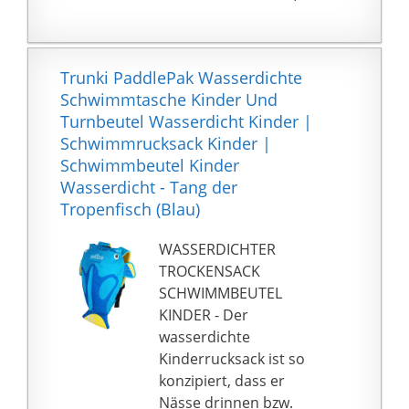
【Trocken- und
Nasstrennung】In der
gepäcktasche befindet
sich eine verbesserte
Trunki PaddlePak Wasserdichte
wasserdichte PVC-
Schwimmtasche Kinder Und
tasche, mit der sie
Turnbeutel Wasserdicht Kinder |
trockene und nasse
Schwimmrucksack Kinder |
gegenstände trennen
Schwimmbeutel Kinder
können. Die weekend
Wasserdicht - Tang der
bag hat auch mehrere
Tropenfisch (Blau)
taschen, die es Ihnen
ermöglichen,
WASSERDICHTER
gegenstände zu
TROCKENSACK
klassifizieren und zu
SCHWIMMBEUTEL
platzieren. In der
KINDER - Der
vorderen
wasserdichte
reißverschlusstasche
Kinderrucksack ist so
können tablets, einen
konzipiert, dass er
einfachen zugriff
Nässe drinnen bzw.