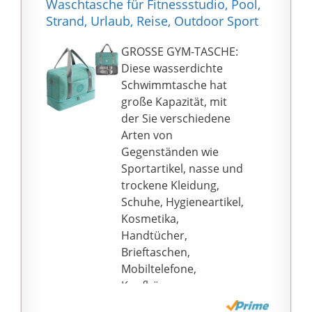
Waschtasche für Fitnessstudio, Pool,
ist. Sie können
Strand, Urlaub, Reise, Outdoor Sport
persönliche
Gegenstände wie
GROSSE GYM-TASCHE:
Handys, Ausweis,
Diese wasserdichte
Geldbörse, Schlüssel
Schwimmtasche hat
etc. problemlos
große Kapazität, mit
verstauen.
der Sie verschiedene
► 【Verstellbar und
Arten von
Abnehmbar】 –
Gegenständen wie
Verstellbarer und
Sportartikel, nasse und
abnehmbarer Hüftgurt
trockene Kleidung,
für verschiedene
Schuhe, Hygieneartikel,
Taillengrößen (passend
Kosmetika,
für Größe: 66 - 127 cm).
Handtücher,
Diese Tasche kann auf
Brieftaschen,
der Taille beim Surfen,
Mobiltelefone,
Segeln oder
Kopfhörer,
Schwimmen getragen
Elektronikzubehör und