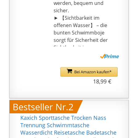
werden, bequem und
sicher.
► 【Sichtbarkeit im
offenen Wasser】 – die
bunten Schwimmboje
sorgt für Sicherheit der
Sichtbarkeit in
Bereichen des
Bootsverkehrs, perfekt
für das Schwimmen im
Bei Amazon kaufen*
offenen Wasser.
18,99 €
► 【Wasserdichtes
Fach】 – Unsere
Schwimmboje hat ein
Bestseller Nr.2
trockenes
Aufbewahrungsfach,
Kaxich Sporttasche Trocken Nass
das von der
Trennung Schwimmtasche
aufblasbaren
Wasserdicht Reisetasche Badetasche
Luftkammer getrennt