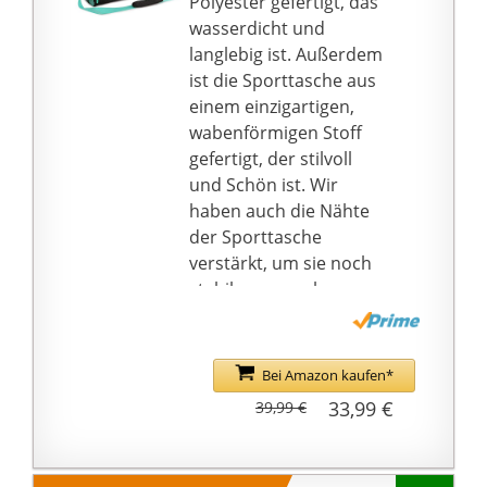
Polyester gefertigt, das
Schuhen konzipiert.
wasserdicht und
HOCHWERTIGES
langlebig ist. Außerdem
MATERIAL: Die
ist die Sporttasche aus
Badetasche besteht aus
einem einzigartigen,
wasserdichtem Oxford
wabenförmigen Stoff
Tuch und Hardware-
gefertigt, der stilvoll
Reißverschlüsse,
und Schön ist. Wir
strapazierfähigem, reiß-
haben auch die Nähte
und abriebfest,
der Sporttasche
feuchtigkeitsbeständig
verstärkt, um sie noch
und antibakteriell. Der
stabiler zu machen.
ergonomische Griff
【Mit Schuhfach und
verringert den Druck
Nassfach】: Diese
auf Hände und Ellbogen
Sporttasche verfügt
Bei Amazon kaufen*
nach einer langen
über ein internes
33,99 €
39,99 €
Tragezeit. Größe: 39 x
wasserdichtes Nassfach
18 x 30 cm
zur Aufbewahrung
VERSCHIEDENE ANLASS:
nasser Handtücher