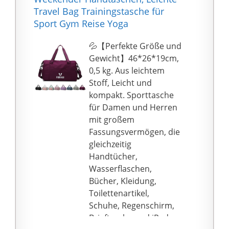
Schultergurt lässt sich
verwechselt werden.
Travel Bag Trainingstasche für
die Sporttasche
【Mehrzweck-
Sport Gym Reise Yoga
bequem in der Hand
Einkaufstasche】
oder quer über den
Perfekt als Reisetasche,
💦【Perfekte Größe und
Körper tragen. Der
Sporttasche,
Gewicht】46*26*19cm,
Boden ist mit einer
Fußballtasche,
0,5 kg. Aus leichtem
wasserdichten
Handgepäck, kleine
Stoff, Leicht und
Bodenschnalle
Aufbewahrungstasche.
kompakt. Sporttasche
versehen, die in allen
Perfekt für Reisen,
für Damen und Herren
Situationen für
Sport, Fitnessstudio,
mit großem
sicheren Halt sorgt. Die
Sportunterricht,
Fassungsvermögen, die
Rückseite der
Schwimmen und mehr.
gleichzeitig
Sporttasche ist mit
【Kundendienst】
Handtücher,
einem Gepäckriemen
Wenn Ihre Tasche ein
Wasserflaschen,
versehen, der in den
Qualitätsproblem hat,
Bücher, Kleidung,
Trolley eines Koffers
kontaktieren Sie uns
Toilettenartikel,
eingesetzt werden
bitte. Wir werden es für
Schuhe, Regenschirm,
kann.
Sie lösen, bis Sie
Brieftasche und iPad
【Große Kapazität】:
zufrieden sind