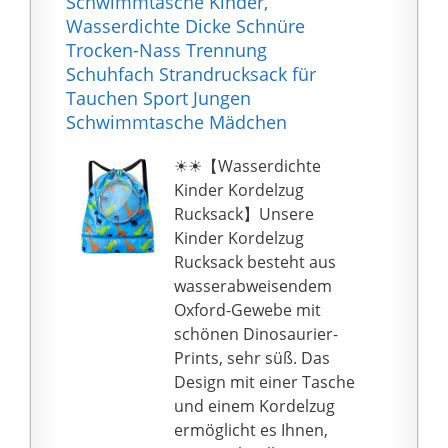
Schwimmtasche Kinder,
Sporttaschen machen;
Handy bitte legen Sis
Wasserdichte Dicke Schnüre
Die
das Papier in die
Trocken-Nass Trennung
wasserabweisenden
Tasche.
Schuhfach Strandrucksack für
Materialien und
TOUCHSCREEN
Tauchen Sport Jungen
langlebigen
FREUNDLICH: Zwei
Schwimmtasche Mädchen
Reißverschlüsse
Taschen mit
machen diese Tasche
unterschiedlichem
☀☀【Wasserdichte
ideal für den
Design. Die graue
Kinder Kordelzug
Langzeitgebrauch.
Tasche ist aus
Rucksack】Unsere
👜Modischer Stil für
durchsichtigem Stoff
Kinder Kordelzug
mehrere Anlässe: Die
hergestellt. Es
Rucksack besteht aus
Konstruktion der
ermöglicht Ihnen, Ihr
wasserabweisendem
Sporttasche macht sie
Handy ohne Öffnung
Oxford-Gewebe mit
zur perfekten Wahl als
des Betutels zu
schönen Dinosaurier-
Trainingstasche für
bedienen, die Message
Prints, sehr süß. Das
Fitnessstudio, Yoga,
zu antworten; Die rosa
Design mit einer Tasche
Strand, Pool usw.;
Tasche ist
und einem Kordelzug
Darüber hinaus eignet
undurchsichtig und sie
ermöglicht es Ihnen,
es sich aufgrund seiner
sorft für die Sicherheit