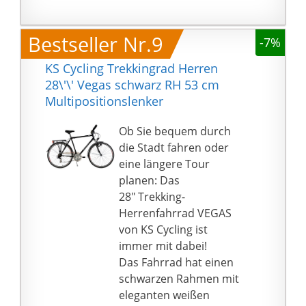
den Metropolen. Mit
die Stecklichter sind
dem vormontierten
hier ausgetauscht mit
Bestseller Nr.9
-7%
Gepäckträger Racktime
einem kompletten
ECO 2.0 lassen sich
Beleuchtungsset von
KS Cycling Trekkingrad Herren
entweder
der Marke Axa,
28\'\' Vegas schwarz RH 53 cm
Seitentaschen
betrieben durch den
Multipositionslenker
anhängen oder einen
Nabendynamo
Fahrradkorb montieren
Shimano Nexus. So
Ob Sie bequem durch
bzw. einstecken.
wirst du nicht nur
die Stadt fahren oder
In diesem Trekkingrad
gesehen werden,
eine längere Tour
gibt es noch etwas Eco
sondern wirst du auch
planen: Das
und nämlich die
selbst sehen können.
28" Trekking-
Bereifung. Bei den
Ah ja, Aluminium
Herrenfahrrad VEGAS
Schwalbe Road Cruiser
Schmutzfänger von der
von KS Cycling ist
ist der Gummi der
Firma SKS hast du auch
immer mit dabei!
Lauffläche gefertigt mit
da. Jetzt ist dein
Das Fahrrad hat einen
Polymeren
Fahrrad bei jedem
schwarzen Rahmen mit
ausschließlich aus
Wetter startklar.
eleganten weißen
nachwachsenden und