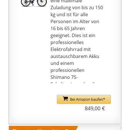
eine maximale
des Motors zu
Zuladung von bis zu 150
verbessern und sein
kg und ist für alle
Drehmoment und seine
Personen im Alter von
Leistung zu erhöhen,
16 bis 65 Jahren
wodurch es eine
geeignet. Dies ist ein
höhere
professionelles
Geschwindigkeit,
Elektrofahrrad mit
Kletterfähigkeit und
austauschbarem Akku
energiesparende
und einem
Reichweite erhält.
professionellen
Herausnehmbarer
Shimano 7S-
Akku: Mit dem
Schaltsystem, das die
eingebauten,
Geschwindigkeit an Ihre
herausnehmbaren
unterschiedlichen
Bei Amazon kaufen*
12,5-Ah-Batterie kann
Anforderungen
849,00 €
die maximale
anpassen kann. Und die
Reichweite nach 4-5
Höchstgeschwindigkeit
Stunden voller
und der Fahrmodus