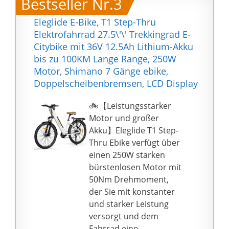
Bestseller Nr.3
Aufladung bis zu 100
können einfach über
Meilen erreichen.
Parametereinstellunge
Eleglide E-Bike, T1 Step-Thru
Minimale
n geändert werden.
Elektrofahrrad 27.5\'\' Trekkingrad E-
Betriebstemperatur
Leistungsstarkes
Citybike mit 36V 12.5Ah Lithium-Akku
-30℃, unterstützt bis zu
Energiesystem: Unser
bis zu 100KM Lange Range, 250W
3000 Lade- und
Elektrofahrrad hat ein
Motor, Shimano 7 Gänge ebike,
Entladevorgänge,
bürstenloses
Doppelscheibenbremsen, LCD Display
wodurch innerhalb von
Antriebssystem
zwei Jahren >80
eingeführt, um die
🚲【Leistungsstarker
{ba49e08ff2b7fff421e7e
Leistungsausnutzung
Motor und großer
1755e98c7dc9a8c6fc9d
des Motors zu
Akku】Eleglide T1 Step-
a7f288a03d593898caef
verbessern und sein
Thru Ebike verfügt über
b25} der
Drehmoment und seine
einen 250W starken
Batteriekapazität
Leistung zu erhöhen,
bürstenlosen Motor mit
aufrechterhalten
wodurch es eine
50Nm Drehmoment,
werden kann.
höhere
der Sie mit konstanter
Mit dem verstellbaren
Geschwindigkeit,
und starker Leistung
Lenker und Sitz kann
Kletterfähigkeit und
versorgt und dem
der Benutzer den
energiesparende
Fahrrad eine