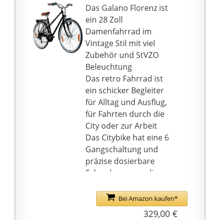
Leichtigkeit fahren kann
Das Galano Florenz ist
der Regel 3-5 Werktage.
Die 26"-Laufräder aus
ein 28 Zoll
Aluminium und die
Damenfahrrad im
robusten 26" x 2.00"-
Vintage Stil mit viel
Reifen im Stil eines
Zubehör und StVZO
Mountainbikes sind für
Beleuchtung
den Einsatz auf
Das retro Fahrrad ist
verschiedenen
ein schicker Begleiter
Untergründen
für Alltag und Ausflug,
geeignet.
für Fahrten durch die
Dieses Wildtrak Fahrrad
City oder zur Arbeit
für Damen mit 26-Zoll-
Das Citybike hat eine 6
Laufrädern wird zu 85
Gangschaltung und
Prozent montiert
präzise dosierbare
geliefert. Das
Felgenbremsen, die
Aufpumpen der Reifen,
kaum Wartung
die Montage der
benötigen
Bei Amazon kaufen*
Pedale, des
Das City Bike ist mit
329,00 €
Lenkers/Vorbaus und