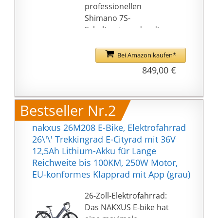
professionellen
Shimano 7S-
Schaltsystem, das die
Geschwindigkeit an Ihre
unterschiedlichen
Bei Amazon kaufen*
Anforderungen
849,00 €
anpassen kann. Und die
Höchstgeschwindigkeit
und der Fahrmodus
Bestseller Nr.2
können einfach über
Parametereinstellunge
nakxus 26M208 E-Bike, Elektrofahrrad
n geändert werden.
26\'\' Trekkingrad E-Cityrad mit 36V
Leistungsstarkes
12,5Ah Lithium-Akku für Lange
Energiesystem: Unser
Reichweite bis 100KM, 250W Motor,
Elektrofahrrad hat ein
EU-konformes Klapprad mit App (grau)
bürstenloses
Antriebssystem
26-Zoll-Elektrofahrrad:
eingeführt, um die
Das NAKXUS E-bike hat
Leistungsausnutzung