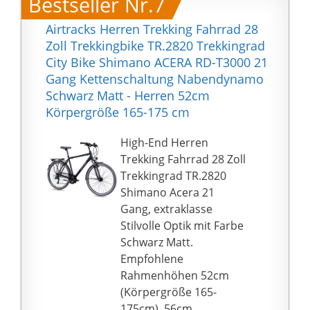
Bestseller Nr.7
b25} vormontiert und
160 - 175 cm
schnell durch das
Du kannst nach der
Airtracks Herren Trekking Fahrrad 28
Support-Team zur
Montage der Pedale,
Zoll Trekkingbike TR.2820 Trekkingrad
Verfügung gestellt
einer kurzen Einstellung
City Bike Shimano ACERA RD-T3000 21
werden! Jedes
des Lenker, der
Gang Kettenschaltung Nabendynamo
Elektrofahrrad wurde
Bremsen und Gänge,
Schwarz Matt - Herren 52cm
vor der Verpackung
direkt mit dem
Körpergröße 165-175 cm
geprüft. Lösen Sie Ihre
Losradeln beginnen.
Sorgen! Und unser
High-End Herren
Fahrrad ist zu
Trekking Fahrrad 28 Zoll
85{ba49e08ff2b7fff421e
Trekkingrad TR.2820
7e1755e98c7dc9a8c6fc
Shimano Acera 21
9da7f288a03d593898ca
Gang, extraklasse
efb25} vormontiert.
Stilvolle Optik mit Farbe
Einfache
Schwarz Matt.
Montageprozess kann
Empfohlene
auf eigene Faust
Rahmenhöhen 52cm
abgeschlossen
(Körpergröße 165-
werden.Der 52cm ist
175cm), 56cm