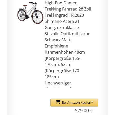
wirst du nicht nur
High-End Damen
gesehen werden,
Trekking Fahrrad 28 Zoll
sondern wirst du auch
Trekkingrad TR.2820
selbst sehen können.
Shimano Acera 21
Ah ja, Aluminium
Gang, extraklasse
Schmutzfänger von der
Stilvolle Optik mit Farbe
Firma SKS hast du auch
Schwarz Matt.
da. Jetzt ist dein
Empfohlene
Fahrrad bei jedem
Rahmenhöhen 48cm
Wetter startklar.
(Körpergröße 155-
Überragender
170cm), 52cm
Bremsleistung, die
(Körpergröße 170-
eingebauten V-
185cm)
Bremsen sind nicht nur
Hochwertiger
gut in Schuss, sondern
Aluminiumrahmen
auch wartungsarm. Das
Custom Selected mit
graue schlichte Design
oberflächen
Bei Amazon kaufen*
spielt die Rolle eines
Pulverbeschichtung,
579,00 €
Diebstahl-Schutzes in
der Seitendynamo oder