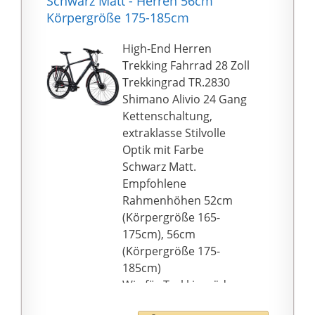
Schwarz Matt - Herren 56cm
Rahmentasche, sowie
Körpergröße 175-185cm
Werkzeug als Zubehör
dazu.
High-End Herren
🚲 EINZIGARTIGES
Trekking Fahrrad 28 Zoll
DESIGN: Die LICORNE
Trekkingrad TR.2830
BIKES können nicht nur
Shimano Alivio 24 Gang
mit Ihren inneren
Kettenschaltung,
Werten glänzen. Mit
extraklasse Stilvolle
dem modernen und
Optik mit Farbe
einzigartigen Design
Schwarz Matt.
sind die hochwertigen
Empfohlene
Bikes in jeder Lage ein
Rahmenhöhen 52cm
echter Hingucker. Mit
(Körpergröße 165-
dem Fahrrad von
175cm), 56cm
LICORNE Bike sieht
(Körpergröße 175-
Dich, dank der
185cm)
Vorder-/Hintergrundbel
Wie für Trekkingräder
euchtung,
üblich, bekommst Du