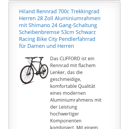
🚲 PREMIUM QUALITÄT:
Pedale fixiert werden.
Mit der optimierten
Hiland Rennrad 700c Trekkingrad
Die fahrfertige
Kettenschaltung erlebst
Herren 28 Zoll Aluminiumrahmen
Endmontage ist von
Du einen optimalen
mit Shimano 24 Gang-Schaltung
einer fachkundigen
Fahrkomfort, dank
Scheibenbremse 53cm Schwarz
Person durchzuführen.
einer sauberen und
Racing Bike City Pendlerfahrrad
Aufgrund der Größe
sanften Übersetzung.
für Damen und Herren
der Pakte werden die
So kommst Du
Fahrräder durch eine
unabhängig von der
Das CLIFFORD ist ein
Spedition ausgeliefert,
Wetterlage garantiert
Rennrad mit flachem
Packstationen oder
ans Ziel. Zudem
Lenker, das die
Postfilialen können
bekommst Du von uns
geschmeidige,
nicht beliefert werden.
Werkzeug als Zubehör
komfortable Qualität
Die Lieferzeit beträgt in
für eine schnelle
eines modernen
der Regel 3-5 Werktage.
Anbringung dazu.
Aluminiumrahmens mit
🚲 EINZIGARTIGES
der Leistung
DESIGN: Die LICORNE
hochwertiger
BIKES können nicht nur
Komponenten
mit Ihren inneren
kombiniert. Mit einem