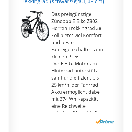
Trekkingrad (schwarz/grau, 48 cm)
großer Kapazität und
sichereres Design】36V
Das preisgünstige
/ 12,5Ah Li-Batterie
Zündapp E-Bike Z802
unterstützt 70 km / 43
Herren Trekkingrad 28
Meilen bis 90 km / 56
Zoll bietet viel Komfort
Meilen. Das
und beste
abnehmbare Netzteil
Fahreigenschaften zum
ermöglicht das
kleinen Preis
Aufladen am oder
Der E Bike Motor am
außerhalb des
Hinterrad unterstützt
Rahmens, ausgestattet
sanft und effizient bis
mit einem intelligenten
25 km/h, der Fahrrad
Lithium-Akkuladegerät,
Akku ermöglicht dabei
das schnelle Aufladen
mit 374 Wh Kapazität
dauert nur 5-6 Stunden.
eine Reichweite
Das BMS (Battery
zwischen 30 und 115
Management System)
km.
schützt den Akku in
Zur Ausstattung am