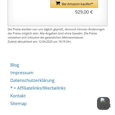
jeder Hinsicht und
Elektro Fahrrad
Bei Amazon kaufen*
verlängert seine
gehören die
929,00 €
Lebensdauer.
Beleuchtung nach
【Ergonomisches
StVZO, Gepäckträger,
Design】
Federgabel 63 mm und
Die Preise werden von uns täglich geprüft, dennoch können Änderungen
Ergonomischer Lenker,
Komfortsattel. Die
der Preise möglich sein. Alle Angaben sind ohne Gewähr. Die Preise
verstellbarer Sitz,
verstehen sich inklusive der gesetzlichen Mehrwertsteuer.
Fahrrad Schaltung stellt
Zuletzt aktualisiert am: 12.04.2023 um 19:19 Uhr.
JIANDA 27,5 * 2,10"
21 Gänge zur
Rutschfester und
Verfügung, sodass
verschleißfester Reifen.
jeder Hügel ein
Die hellen adaptiven
Kinderspiel wird
Blog
LED-Scheinwerfer sind
Das E Bike wird mit
Impressum
für Nachtfahrten
zuverlässigen, präzise
Datenschutzerklärung
ausgestattet. Wir
dosierbaren V Brakes
achten auf jedes Detail
* = Affiliatelinks/Werbelinks
gebremst. Gefahren
jeder hochkarätigen
wird auf leichtläufigen
Kontakt
Komponente. Shimano
Reifen mit 700c x 40c
Sitemap
7-Gang-Umwerfer
Größe, Straßenprofil
Systeme bringt Ihnen
und Reflexstreifen