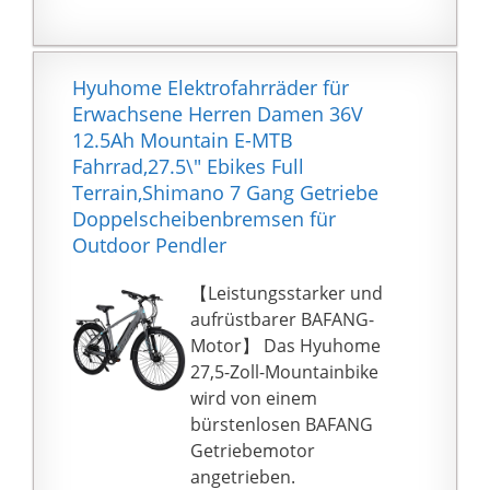
einem Gepäckträger,
der Sattelstütze/Sattel
Kettenschutz und
sowie die Einstellung
Schutzblechen sowie
der Bremszüge sind vor
Komfortsattel
Hyuhome Elektrofahrräder für
der Fahrt erforderlich.
ausgestattet
Erwachsene Herren Damen 36V
Werkzeug und eine
Das Rad besitzt eine
12.5Ah Mountain E-MTB
ausführliche Anleitung
Lenkerhöhe von 96 cm,
Fahrrad,27.5\" Ebikes Full
liegen dem Fahrrad bei,
der Sattel kann von 86
Terrain,Shimano 7 Gang Getriebe
um Sie durch die
bis 101 cm eingestellt
Doppelscheibenbremsen für
einzelnen Schritte zu
werden
Outdoor Pendler
führen. Sie benötigen
Das Cityrad eignet sich
eine Pumpe, um die
für Damen und Herren
【Leistungsstarker und
Reifen aufzupumpen
mit 155 - 185 cm
aufrüstbarer BAFANG-
Körpergröße und wird
Motor】 Das Hyuhome
zu 85
27,5-Zoll-Mountainbike
{ba49e08ff2b7fff421e7e
wird von einem
1755e98c7dc9a8c6fc9d
bürstenlosen BAFANG
a7f288a03d593898caef
Getriebemotor
b25} vormontiert
angetrieben.