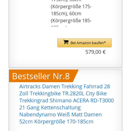
für Leute mit einer
(Körpergröße 175-
Größe von 165-195cm
185cm), 60cm
geeignet.
(Körpergröße 185-
195cm)
Hochwertiger
Aluminiumrahmen
Bei Amazon kaufen*
Custom Selected mit
579,00 €
oberflächen
Pulverbeschichtung,
der Seitendynamo oder
Bestseller Nr.8
die Stecklichter sind
hier ausgetauscht mit
Airtracks Damen Trekking Fahrrad 28
einem kompletten
Zoll Trekkingbike TR.2820L City Bike
Beleuchtungsset von
Trekkingrad Shimano ACERA RD-T3000
der Marke Axa,
21 Gang Kettenschaltung
betrieben durch den
Nabendynamo Weiß Matt Damen
Nabendynamo
52cm Körpergröße 170-185cm
Shimano Nexus. So