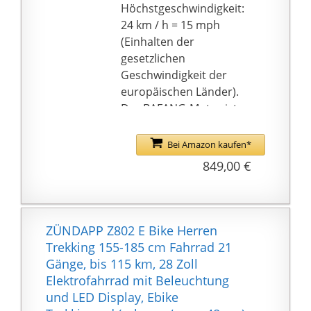
geliefert
Höchstgeschwindigkeit:
24 km / h = 15 mph
(Einhalten der
gesetzlichen
Geschwindigkeit der
europäischen Länder).
Der BAFANG-Motor ist
sehr geeignet für ≤25°
steile Anstiege und
Bei Amazon kaufen*
Langstreckenradfahren.
849,00 €
Ebike-
Stoßdämpfungsausrüst
ung und Bergreifen
ermöglichen Ihnen eine
ZÜNDAPP Z802 E Bike Herren
ungehinderte Fahrt auf
Trekking 155-185 cm Fahrrad 21
unebenen Straßen.
Gänge, bis 115 km, 28 Zoll
【Versteckte,
Elektrofahrrad mit Beleuchtung
herausnehmbare
und LED Display, Ebike
Lithiumbatterie mit