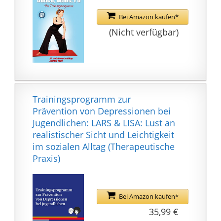
Raumtemperatur, RPM,
Strecke und
Bei Amazon kaufen*
Trainingszeit auf dem
(Nicht verfügbar)
LCD
Trainingscomputer. Die
integrierten
Handpulssensoren
messen dabei deine
Trainingsprogramm zur
Pulsfrequenz und auch
Prävention von Depressionen bei
ein Herzfrequenz-
Jugendlichen: LARS & LISA: Lust an
Programm steht zur
realistischer Sicht und Leichtigkeit
Auswahl. Die Lauflänge
im sozialen Alltag (Therapeutische
beträgt 390mm und die
Praxis)
Trittflächen sind
verstellbar.
TECHNISCHE FACTS: Die
Aufstellmasse des
Bei Amazon kaufen*
Crosstrainers Nova P
35,99 €
betragen 132 x 62 x 169