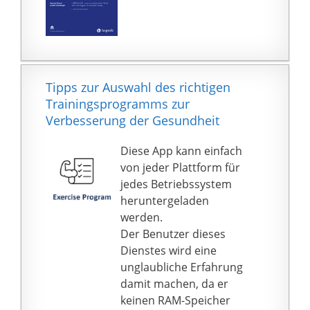
cm (LxBxH). Das
Produktgewicht beträgt
58kg und die maximale
Gewichtsbelastung liegt
bei 130kg. Der
Tipps zur Auswahl des richtigen
Crosstrainer Nova P ist
Trainingsprogramms zur
für eine Körpergrösse
Verbesserung der Gesundheit
zwischen 1,55 und
1,95m geeignet.
Diese App kann einfach
von jeder Plattform für
jedes Betriebssystem
heruntergeladen
werden.
Der Benutzer dieses
Dienstes wird eine
unglaubliche Erfahrung
damit machen, da er
keinen RAM-Speicher