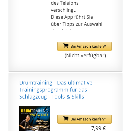
des Telefons
verschlingt.
Diese App führt Sie
über Tipps zur Auswahl
des richtigen
Trainingsprogramms
zur Verbesserung der
Bei Amazon kaufen*
Gesundheit, das Ihrem
(Nicht verfügbar)
Zweck dient.
Im Gegensatz zu
anderen bootfähigen
Apps leitet diese App
Drumtraining - Das ultimative
nicht online um,
Trainingsprogramm für das
sondern liest Ihren
Schlagzeug - Tools & Skills
externen Speicher.
Wann immer Sie diese
App installieren,
Bei Amazon kaufen*
können Sie ganz einfach
7,99 €
auf diese App zugreifen,