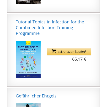
um Verzögerungen zu
vermeiden.
Dieser Dienst hilft
Ihnen, Google Cloud-
Tutorial Topics in Infection for the
Nachrichten zu
Combined Infection Training
erhalten, wann immer
Programme
Sie eine
Internetverbindung
haben.
Bei Amazon kaufen*
65,17 €
Gefährlicher Ehrgeiz