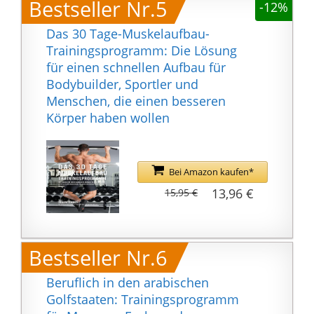
Bestseller Nr.5
-12%
für Damen und Herren
- Pulsuhr - Sport &
Das 30 Tage-Muskelaufbau-
Fitness - ultraleichte
Trainingsprogramm: Die Lösung
Uhr mit Schrittzähler,
für einen schnellen Aufbau für
personalisierten
Bodybuilder, Sportler und
Trainingsprogrammen
Menschen, die einen besseren
& Erholungsfunktionen,
Körper haben wollen
Musiksteuerung
Die wasserdichte Polar
Pacer Uhr zeichnet sich
Bei Amazon kaufen*
durch ein ultraleichtes
13,96 €
Design & Gehäuse und
15,95 €
besonders griffige
Tasten für eine bessere
Benutzerfreundlichkeit
Bestseller Nr.6
aus.
Das MIP-Farb-Display
Beruflich in den arabischen
sorgt für einen
Golfstaaten: Trainingsprogramm
verbesserten