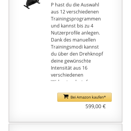
P hast du die Auswahl
aus 12 verschiedenen
Trainingsprogrammen
und kannst bis zu 4
Nutzerprofile anlegen.
Dank des manuellen
Trainingsmodi kannst
du über den Drehknopf
deine gewünschte
Intensität aus 16
verschiedenen
Widerstandsstufen
auswählen. Der
Crosstrainer Nova P
Bei Amazon kaufen*
verfügt über 14kg
599,00 €
Schwungmasse und ein
motorgesteuertes
Magnetbremssystem.
FLEXIBLES TRAINING: