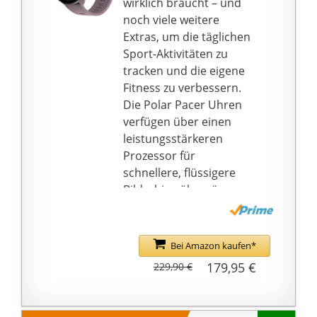
wirklich braucht – und
noch viele weitere
Extras, um die täglichen
Sport-Aktivitäten zu
tracken und die eigene
Fitness zu verbessern.
Die Polar Pacer Uhren
verfügen über einen
leistungsstärkeren
Prozessor für
schnellere, flüssigere
Bildschirmübergänge,
integriertes & extrem
genaues GPS und eine
lange Akkulaufzeit (bis
Bei Amazon kaufen*
zu 100 Stunden im
179,95 €
229,90 €
Energiesparmodus).
Polar Pacer - GPS-
Laufuhr - Smartwatch