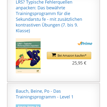
LRS? Typische Fehlerquellen
Der Crosstrainer Nova
anpacken: Das bewährte
P macht dir den
Trainingsprogramm für die
Einstieg in
Sekundarstu fe - mit zusätzlichen
regelmässiges Training
kontrastiven Übungen (7. bis 9.
besonders leicht. Mit
Klasse)
dem Nova P
Crosstrainer profitierst
du von einfacher
Bedienbarkeit und
Bei Amazon kaufen*
Mobilität. Dank den
25,95 €
Transportrollen kannst
du deinen Crosstrainer
flexibel platzieren wo
du möchtest.
FEATURES: Anzeige der
Bauch, Beine, Po - Das
Leistungsparameter
Trainingsprogramm - Level 1
Geschwindigkeit,
Kalorien, Puls,