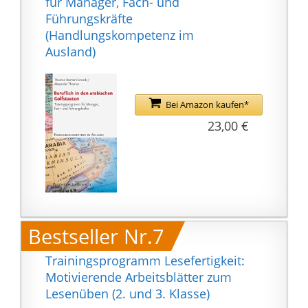
für Manager, Fach- und
Bildschirmkontrast und
Führungskräfte
Lesbarkeit zu jeder
(Handlungskompetenz im
Tageszeit und bietet
Ausland)
eine bis zu 10x bessere
Energieeffizienz und
somit geringeren
Bei Amazon kaufen*
Stromverbrauch.
23,00 €
Bestseller Nr.7
Trainingsprogramm Lesefertigkeit:
Motivierende Arbeitsblätter zum
Lesenüben (2. und 3. Klasse)