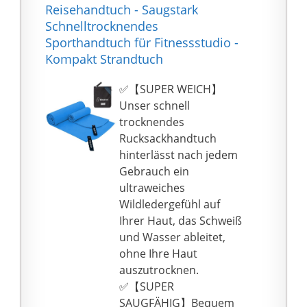
x 45 cm, optimal zum
Reisehandtuch - Saugstark
Unterlegen
Schnelltrocknendes
auf Hantelbänken und
Sporthandtuch für Fitnessstudio -
anderen Sportgeräten.
Kompakt Strandtuch
Mit einer integrierten
Reißverschlusstasche
✅【SUPER WEICH】
aus atmungsaktivem
Unser schnell
Mesh-Material, in der
trocknendes
Größe 16 cm x 45 cm.
Rucksackhandtuch
Hergestellt aus 100
hinterlässt nach jedem
{34a7e31b73ec67c8c36
Gebrauch ein
63a5a6d9e5d1cf0d8e97
ultraweiches
45e9def76e3568e7e97ff
Wildledergefühl auf
5933} Baumwolle.
Ihrer Haut, das Schweiß
✅ LEICHT & KOMPAKT –
und Wasser ableitet,
optimal für Besuche im
ohne Ihre Haut
Fitnessstudio, oder für
auszutrocknen.
Kurs besuche, egal ob
✅【SUPER
Yoga, Pilates oder
SAUGFÄHIG】Bequem