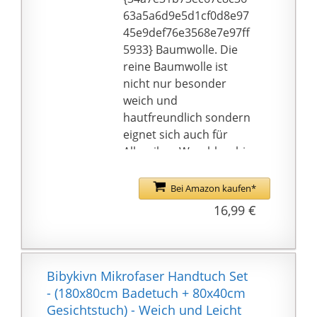
63a5a6d9e5d1cf0d8e97
45e9def76e3568e7e97ff
5933} Baumwolle. Die
reine Baumwolle ist
nicht nur besonder
weich und
hautfreundlich sondern
eignet sich auch für
Allergiker. Waschbar bis
40 °C im
Normalwaschgang.
Bei Amazon kaufen*
EIGENSCHAFTEN –
16,99 €
multifunktionales
Trainings- und
Sporthandtuch aus
leichtem Material im
Bibykivn Mikrofaser Handtuch Set
schlanken Design.
- (180x80cm Badetuch + 80x40cm
Handtuch Maße 90 cm
Gesichtstuch) - Weich und Leicht