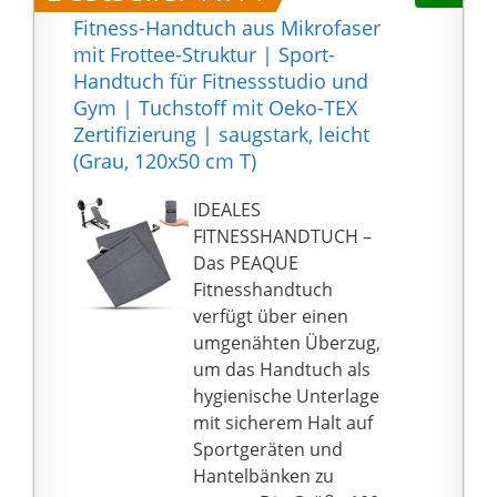
trocknen.
Geschenkverpackung -
Fitness-Handtuch aus Mikrofaser
【Höchste
das ideale Geschenk für
mit Frottee-Struktur | Sport-
Qualitätsstandards】
alle Sportbegeisterten!
Handtuch für Fitnessstudio und
Ausgewählte
🏋️‍♀️TASCHE FÜR DEINE
Gym | Tuchstoff mit Oeko-TEX
Materialien, eine
WERTSACHEN - Unsere
Zertifizierung | saugstark, leicht
saubere Verarbeitung
Gym Towels verfügen
(Grau, 120x50 cm T)
& höchste Standards
über eine integrierte
machen dein
Reißverschlusstasche,
IDEALES
Sporthandtuch zu
in der du deine
FITNESSHANDTUCH –
einem unverzichtbaren
Wertsachen sicher und
Das PEAQUE
Trainingsbegleiter und
griffbereit verstauen
Fitnesshandtuch
bieten dir extra
kannst. Ob
verfügt über einen
Komfort!
Mitgliedskarte,
umgenähten Überzug,
Schlüssel oder
um das Handtuch als
Smartphone in jeglicher
hygienische Unterlage
Größe - alles passt
mit sicherem Halt auf
locker rein!
Sportgeräten und
🏋️‍♀️SAUGSTARK & SUPER
Hantelbänken zu
LEICHT - Unsere Sport