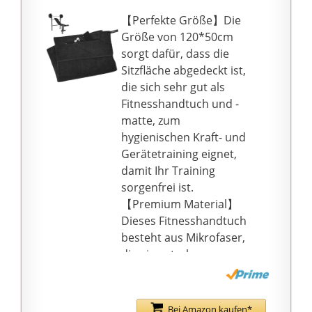
die Kapuze an der
【Perfekte Größe】Die
Rückseite immer
Größe von 120*50cm
erkennbar. Durch das
sorgt dafür, dass die
aqrade-Logo erkennst
Sitzfläche abgedeckt ist,
du auf einen Blick den
die sich sehr gut als
Kopfbereich des
Fitnesshandtuch und -
Handtuchs.
matte, zum
HÖCHSTE
hygienischen Kraft- und
ZUFRIEDENHEIT: Lass
Gerätetraining eignet,
dich von unserer
damit Ihr Training
Qualität begeistern!
sorgenfrei ist.
Falls du dennoch nicht
【Premium Material】
zu
Dieses Fitnesshandtuch
100{34a7e31b73ec67c8
besteht aus Mikrofaser,
c3663a5a6d9e5d1cf0d8
die eine starke
e9745e9def76e3568e7e
Wasseraufnahme
97ff5933} zufrieden
aufweist. Die
bist, kein Problem!
verstärkten Nähte und
Bei Amazon kaufen*