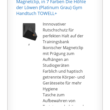
Magnetclip, in 7 Farben Die Höhle
Reißverschlusstasche
Schlüssel oder Handy
der Löwen (Platinum Grau) Gym
ohne Probleme an
aus der Hosentasche.
Handtuch TOWELL+
Metallgeräten fixiert
BESONDERES
werden kann. Der Clip
MATERIAL: Das
Innnovativer
ist abnehmbar und
Handtuch besteht zu
Rutschschutz für
kann flexibel am
100{34a7e31b73ec67c8
perfekten Halt auf der
Handtuch befestigt
c3663a5a6d9e5d1cf0d8
Trainingsbank
werden. Zum Waschen
e9745e9def76e3568e7e
Ikonischer Magnetclip
muss dieser
97ff5933} aus extrem
mit Prägung zum
abgenommen werden!
hochwertiger,
Aufhängen an
100{34a7e31b73ec67c8
pillingfreier und sehr
Studiogeräten
c3663a5a6d9e5d1cf0d8
weicher Baumwolle.
Farblich und haptisch
e9745e9def76e3568e7e
Das Material ist im
getrennte Körper- und
97ff5933}
edlen Waffel-Look
Geräteseite für mehr
ZUFRIEDENHEIT -
verarbeitet.
Hygiene
Unsere Fit-Flip Fitness
HÖCHSTE HYGIENE: Die
Tasche zum
Handtücher sind in
Geräteseite ist durch
Aufbewahren von
höchster Qualität
die Kapuze an der
Trainingszubehör und
liebevoll hergestellt.