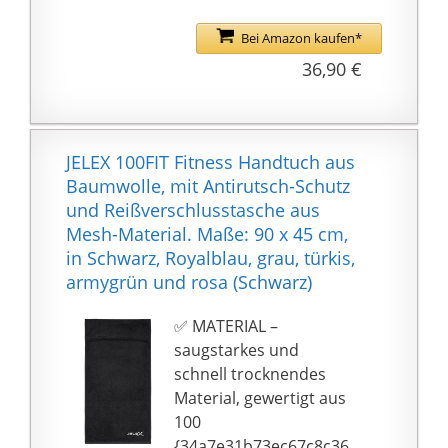
Rückseite immer
Wertsachen
Sollte trotzdem etwas
erkennbar. Durch das
Eingearbeitete,
Bei Amazon kaufen*
nicht passen, finden wir
aqrade-Logo erkennst
touchsensible Handy-
schnellstmöglich eine
36,90 €
du auf einen Blick den
Tasche für schnellen
gemeinsame Lösung.
Kopfbereich des
Zugriff während des
Handtuchs.
Trainings
JELEX 100FIT Fitness Handtuch aus
Baumwolle, mit Antirutsch-Schutz
und Reißverschlusstasche aus
Mesh-Material. Maße: 90 x 45 cm,
in Schwarz, Royalblau, grau, türkis,
armygrün und rosa (Schwarz)
✅ MATERIAL –
saugstarkes und
schnell trocknendes
Material, gewertigt aus
100
{34a7e31b73ec67c8c36