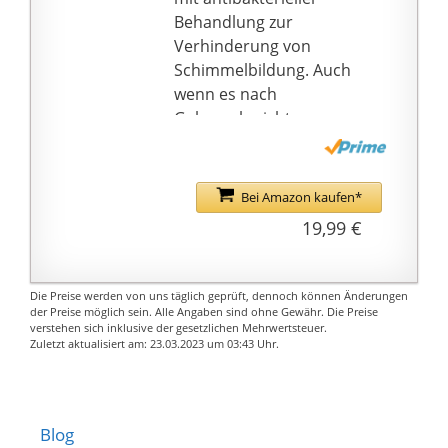
waschen.
Behandlung zur
INDIVIDUALISIERBAR -
Verhinderung von
Durch das Namensfeld
Schimmelbildung. Auch
auf der Tasche lässt
wenn es nach
sich aus dem
Gebrauch nicht
Duschhandtuch IHR
getrocknet wird,
personalisiertes und
schimmelt oder
individuelles
verrottet es nicht und
Bei Amazon kaufen*
Microfaserhandtuch
seine Lebensdauer ist
19,99 €
machen. Für Damen,
4-mal so hoch wie bei
Herren und Kinder
gewöhnlichen
geeignet.
Handtüchern.
Die Preise werden von uns täglich geprüft, dennoch können Änderungen
💧【 Super Saugfähig
der Preise möglich sein. Alle Angaben sind ohne Gewähr. Die Preise
verstehen sich inklusive der gesetzlichen Mehrwertsteuer.
und
Zuletzt aktualisiert am: 23.03.2023 um 03:43 Uhr.
Schnelltrocknend】
Linlook Microfaser
Handtücher ist super
saugfähig, 5-mal
Blog