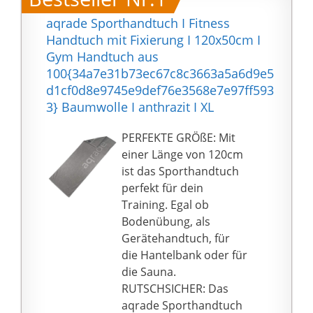
aqrade Sporthandtuch I Fitness
Handtuch mit Fixierung I 120x50cm I
Gym Handtuch aus
100{34a7e31b73ec67c8c3663a5a6d9e5
d1cf0d8e9745e9def76e3568e7e97ff593
3} Baumwolle I anthrazit I XL
PERFEKTE GRÖßE: Mit
einer Länge von 120cm
ist das Sporthandtuch
perfekt für dein
Training. Egal ob
Bodenübung, als
Gerätehandtuch, für
die Hantelbank oder für
die Sauna.
RUTSCHSICHER: Das
aqrade Sporthandtuch