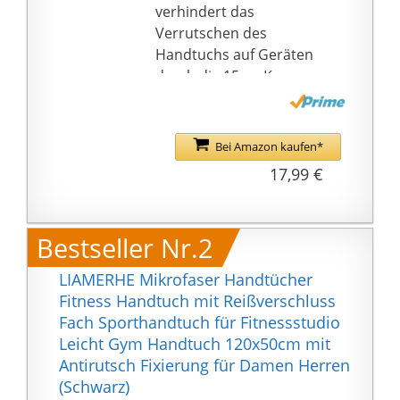
verhindert das
Verrutschen des
Handtuchs auf Geräten
durch die 15cm Kapuze
an der Rückseite. So
bleibt der Fokus bei
deinem Training.
Bei Amazon kaufen*
PREMIUM QUALITÄT:
17,99 €
Das Handtuch besteht
zu
100{34a7e31b73ec67c8
Bestseller Nr.2
c3663a5a6d9e5d1cf0d8
e9745e9def76e3568e7e
LIAMERHE Mikrofaser Handtücher
97ff5933} aus extrem
Fitness Handtuch mit Reißverschluss
hochwertiger,
Fach Sporthandtuch für Fitnessstudio
saugfähiger und sehr
Leicht Gym Handtuch 120x50cm mit
weicher Bauwolle.
Antirutsch Fixierung für Damen Herren
HÖCHSTE HYGIENE: Die
(Schwarz)
Geräteseite ist durch