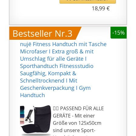
Kontaktiere uns und wir
die präzise Einfassung
18,99 €
finden die perfekte
sorgen für eine hohe
Lösung für dich!
Qualität des
Fitnesshandtuchs. Es
Bestseller Nr.3
-15%
verzieht sich nicht nach
mehrmaligem
nujë Fitness Handtuch mit Tasche
Waschen.
Microfaser I Extra groß & mit
【Anti-Rutsch-
Umschlag für alle Geräte I
Schutzhülle】Dieses
Sporthandtuch Fitnessstudio
Sporthandtuch verfügt
Saugfähig, Kompakt &
über einen
Schnelltrocknend I Mit
umgenähten Überzug,
Geschenkverpackung I Gym
um das Handtuch als
Handtuch
hygienische Unterlage
mit sicherem Halt auf
🏋️‍♀️ PASSEND FÜR ALLE
Sportgeräten und
GERÄTE - Mit einer
Hantelbänken zu
Größe von 125x50cm
haben, keine angst vor
sind unsere Sport-
verrutschenden