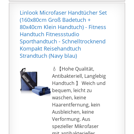
hohe Saugkraft eignen
Kundenzufriedenheit
sich die
Linlook Microfaser Handtücher Set
und Qualität. Solltest
Sporthandtücher
(160x80cm Groß Badetuch +
Du dennoch mit
optimal als Badetuch
80x40cm Klein Handtuch) - Fitness
unserem Produkt
oder Saunahandtuch.
Handtuch Fitnessstudio
unzufrieden sein,
Geeignet für das
Sporthandtuch - Schnelltrocknend
ersetzen wir Dir Dein
Fitnessstudio, Reise,
Kompakt Reisehandtuch
Reise Handtuch
Schwimmen, Camping
Strandtuch (Navy blau)
natürlich umgehend
oder für Gymnastik.
oder finden eine
PFLEGELEICHT - Das
💧【Hohe Qualität,
andere gemeinsame
Sporthandtuch lässt
Antibakteriell, Langlebig
Lösung.
sich in der
Handtuch 】 Weich und
Kundenzufriedenheit ist
Waschmaschine
bequem, leicht zu
unsere oberste
waschen uns ist bei 40°
waschen, keine
Priorität.
waschbeständig. Wir
Haarentfernung, kein
empfehlen bei den
Ausbleichen, keine
ersten Wäschen das
Verformung. Aus
Strandtuch mit
spezieller Mikrofaser
ähnlichen Farben zu
mit antibakterieller