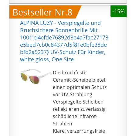
hoher Tragekomfort
Bestseller Nr.8
-15%
aufgrund einer stabilen
Brillenfassung mit
ALPINA LUZY - Verspiegelte und
weichen Bügelenden
Bruchsichere Sonnenbrille Mit
100{1d4efde76892d3e4a7fac27173
e5bed7cb0c84377d5f81e0bfe38de
bfb2a5237} UV-Schutz Für Kinder,
white gloss, One Size
Die bruchfeste
Ceramic-Scheibe bietet
einen optimalen Schutz
vor UV-Strahlung
Verspiegelte Scheiben
reflektieren zuverlässig
schädliche Infrarot-
Strahlen
Klare, verzerrungsfreie