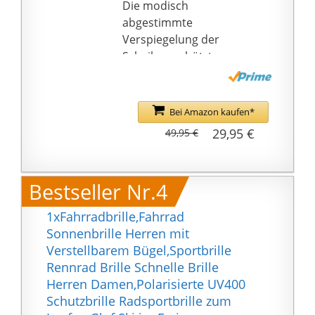
Die modisch
schillernden Brille
abgestimmte
hebst du dich definitiv
Verspiegelung der
von der Masse ab, egal
Scheiben schützt
ob du auf eine
zusätzlich vor infraroter
Party/Rave/Bar/Festival
Strahlung
/irgendwohin gehst.
Inklusive uvex Logo-
Bei Amazon kaufen*
Schriftzug auf den
29,95 €
49,95 €
Bügeln
Integrierte UV-
Absorber zum Schutz
Bestseller Nr.4
des Auges
100{1d4efde76892d3e4
1xFahrradbrille,Fahrrad
a7fac27173e5bed7cb0c
Sonnenbrille Herren mit
84377d5f81e0bfe38debf
Verstellbarem Bügel,Sportbrille
b2a5237} UVA, UVB,
Rennrad Brille Schnelle Brille
UVC Schutz
Herren Damen,Polarisierte UV400
Schutzbrille Radsportbrille zum