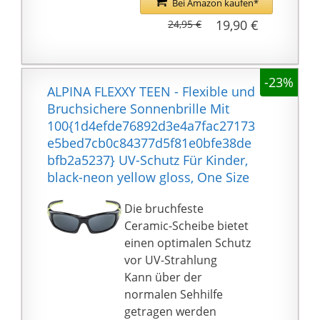
Bei Amazon kaufen*
Bedürfnisse anpassen,
Fixieren der Brille am
um ein besseres und
19,90 €
24,95 €
Kopf
bequemeres
Soft-Bügel sorgen für
Tragegefühl zu
druckfreien
gewährleisten. Diese
-23%
Tragekomfort und
ALPINA FLEXXY TEEN - Flexible und
Funktion ermöglicht
perfekten Halt
Bruchsichere Sonnenbrille Mit
eine individuelle
100{1d4efde76892d3e4
100{1d4efde76892d3e4a7fac27173
Passform, die sich an
a7fac27173e5bed7cb0c
e5bed7cb0c84377d5f81e0bfe38de
Ihre einzigartige
84377d5f81e0bfe38debf
bfb2a5237} UV-Schutz Für Kinder,
Kopfform und -größe
b2a5237} UVA, UVB,
black-neon yellow gloss, One Size
anpasst.
UVC Schutz
💯
Die bruchfeste
【100{1d4efde76892d3
Ceramic-Scheibe bietet
e4a7fac27173e5bed7cb
einen optimalen Schutz
0c84377d5f81e0bfe38d
vor UV-Strahlung
ebfb2a5237}
Kann über der
Zufriedenheitsgarantie
normalen Sehhilfe
】: RUIKDLY nimmt das
getragen werden
Einkaufserlebnis seiner