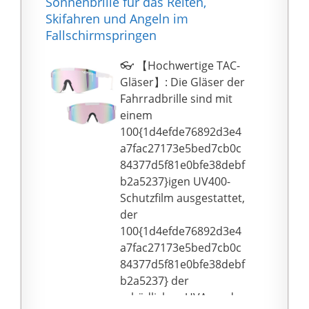
Sonnenbrille für das Reiten,
Skifahren und Angeln im
Fallschirmspringen
👓️ 【Hochwertige TAC-
Gläser】: Die Gläser der
Fahrradbrille sind mit
einem
100{1d4efde76892d3e4
a7fac27173e5bed7cb0c
84377d5f81e0bfe38debf
b2a5237}igen UV400-
Schutzfilm ausgestattet,
der
100{1d4efde76892d3e4
a7fac27173e5bed7cb0c
84377d5f81e0bfe38debf
b2a5237} der
schädlichen UVA- und