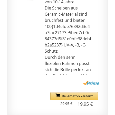
von 10-14 Jahre
Die Scheiben aus
Ceramic-Material sind
bruchfest und bieten
100{1d4efde76892d3e4
a7fac27173e5bed7cb0c
84377d5f81e0bfe38debf
b2a5237} UV-A, -B, -C-
Schutz
Durch den sehr
flexiblen Rahmen passt
sich die Brille perfekt an
das Gesicht an und ist
zusätzlich extrem
haltbar
Verspiegelte Scheibe
Bei Amazon kaufen*
reflektiert Infrarot-
19,95 €
29,95 €
Strahlen
Angenehmer Sitz und