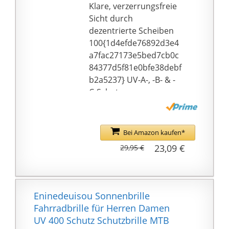
Klare, verzerrungsfreie
Kunden sehr ernst.
Sicht durch
Unsere Fahrrad-
dezentrierte Scheiben
Sonnenbrillen sind gut
100{1d4efde76892d3e4
gemacht. Wenn Sie
a7fac27173e5bed7cb0c
irgendwelche
84377d5f81e0bfe38debf
Qualitätsprobleme
b2a5237} UV-A-, -B- & -
haben, kontaktieren Sie
C-Schutz
uns bitte sofort. Wir
Trotz des
garantieren
überdimensionalen
100{1d4efde76892d3e4
Rahmens ist die Brille
a7fac27173e5bed7cb0c
Bei Amazon kaufen*
dezent gehalten
84377d5f81e0bfe38debf
23,09 €
29,95 €
b2a5237}
Rückerstattung und
Rückgabe, so dass Sie
mit vollem Vertrauen
Eninedeuisou Sonnenbrille
kaufen können!
Fahrradbrille für Herren Damen
UV 400 Schutz Schutzbrille MTB