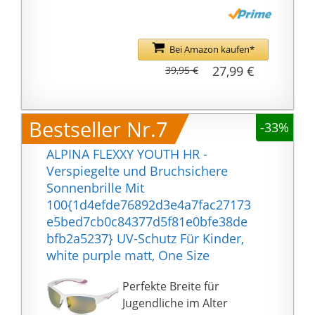
die um Ihre Taille
hängen, und ein aktiver
Lebensstil bedeutet,
Bei Amazon kaufen*
dass Ihre Sonnenbrille
27,99 €
39,95 €
langlebig genug sein
muss, um den
Herausforderungen
Bestseller Nr.7
standzuhalten, denen
-33%
Sie sie stellen.
ALPINA FLEXXY YOUTH HR -
Verspiegelte und Bruchsichere
Sonnenbrille Mit
100{1d4efde76892d3e4a7fac27173
e5bed7cb0c84377d5f81e0bfe38de
bfb2a5237} UV-Schutz Für Kinder,
white purple matt, One Size
Perfekte Breite für
Jugendliche im Alter