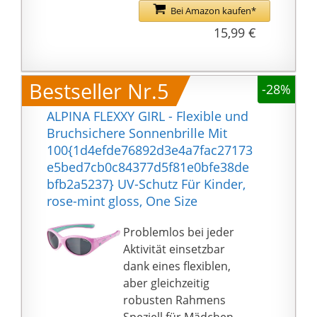
Baseball, Skifahren,
Bei Amazon kaufen*
Rennen, Klettern,
15,99 €
Partys und andere
Aktivitäten. Egal, ob Sie
zu einer Party/einem
Bestseller Nr.5
-28%
Rave/einer Bar/einem
Festival/irgendwohin
ALPINA FLEXXY GIRL - Flexible und
gehen, mit dieser
Bruchsichere Sonnenbrille Mit
supercoolen Brille
100{1d4efde76892d3e4a7fac27173
heben Sie sich definitiv
e5bed7cb0c84377d5f81e0bfe38de
von der Masse ab.
bfb2a5237} UV-Schutz Für Kinder,
【Einteilige, übergroße
rose-mint gloss, One Size
Linse】 1.: Da sie
UV400-Schutz bietet
Problemlos bei jeder
und schädliche UVA-
Aktivität einsetzbar
und UVB-Strahlen
dank eines flexiblen,
blockiert, können Sie
aber gleichzeitig
das Leben im Freien
robusten Rahmens
freier genießen, wenn