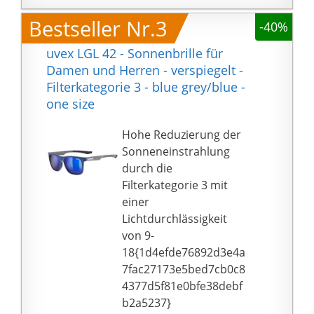
Ersatzbügeln geliefert,
Absorber zum Schutz
Bestseller Nr.3
die Sie nach Belieben
-40%
des Auges
austauschen können,
100{1d4efde76892d3e4
uvex LGL 42 - Sonnenbrille für
falls sie brechen oder
a7fac27173e5bed7cb0c
Damen und Herren - verspiegelt -
beschädigt werden!
84377d5f81e0bfe38debf
Filterkategorie 3 - blue grey/blue -
Verstellbare Brille;
b2a5237} UVA, UVB,
one size
Sonnenbrille für Herren
UVC Schutz
und Damen.
Hohe Reduzierung der
Geeignet für Szenarien:
Sonneneinstrahlung
Sportbrille
durch die
Fahrradbrille ist perfekt
Filterkategorie 3 mit
für Autofahren,
einer
Radfahren, Klettern,
Lichtdurchlässigkeit
Laufen, Angeln, Golf,
von 9-
Baseball, Skifahren,
18{1d4efde76892d3e4a
Rennen, Klettern,
7fac27173e5bed7cb0c8
Partys und andere
4377d5f81e0bfe38debf
Aktivitäten. Mit den
b2a5237}
coolen Farben dieser