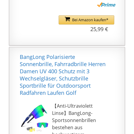
Sportsonnenbrillen
bestehen aus
hochwertigem
Bei Amazon kaufen*
Polycarbonat mit einer
25,99 €
UV400-
Schutzbeschichtung,
die schädliche UVA-
und UVB-Strahlen
BangLong Polarisierte
blockieren kann. Stellen
Sonnenbrille, Fahrradbrille Herren
Sie echte Farben wieder
Damen UV 400 Schutz mit 3
her, eliminieren Sie
Wechselgläser, Schutzbrille
reflektiertes Licht und
Sportbrille für Outdoorsport
gestreutes Licht,
Radfahren Laufen Golf
machen Sie die
Landschaft klarer und
【Anti-Ultraviolett
schützen Sie die Augen
Linse】BangLong-
perfekt.
Sportsonnenbrillen
【Einzigartiges
bestehen aus
Rahmendesign】 Alle