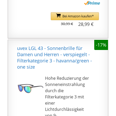
UVB-Strahlen abblockt
und so UV-Schäden
effektiv verhindert.
Bei Amazon kaufen*
Diese Sonnenbrille ist
28,99 €
30,99 €
aus hochwertigem,
sturzsicherem TAC-
Glasmaterial gefertigt,
-17%
das druck- und stoßfest
uvex LGL 43 - Sonnenbrille für
ist und Blendeffekte
Damen und Herren - verspiegelt -
effektiv reduziert,
Filterkategorie 3 - havanna/green -
reflektiertes und
one size
gestreutes Licht
eliminiert, die
Hohe Reduzierung der
Ermüdung der Augen
Sonneneinstrahlung
verringert und die Sicht
durch die
glatter und klarer
Filterkategorie 3 mit
macht.
einer
👓️ 【TR90-Rahmen】:
Lichtdurchlässigkeit
Ein aktiver Lebensstil
von 9-