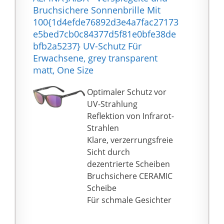
ausgestattet, sodass
Bruchsichere Sonnenbrille Mit
sich die Brille an die
100{1d4efde76892d3e4a7fac27173
meisten
e5bed7cb0c84377d5f81e0bfe38de
Gesichtsformen
bfb2a5237} UV-Schutz Für
anpassen und
Erwachsene, grey transparent
unterschiedliche
matt, One Size
Benutzeranforderunge
n erfüllen kann.
Optimaler Schutz vor
【Komfortabel】 Alle
UV-Strahlung
Rahmen sind komplett
Reflektion von Infrarot-
aus leichtem und
Strahlen
langlebigem Material.
Klare, verzerrungsfreie
Sie werden auch nach
Sicht durch
längerem Tragen keine
dezentrierte Scheiben
Beschwerden
Bruchsichere CERAMIC
verspüren.
Scheibe
Fahrradsonnenbrillen
Für schmale Gesichter
haben Schalen aus
leichteren Materialien,