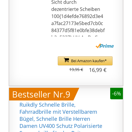
Sicht durch
dezentrierte Scheiben
100{1d4efde76892d3e4
a7fac27173e5bed7cb0c
84377d5f81e0bfe38debf
b2a5237} UV-A, -B, -C-
Schutz
Ideale Passform für
Kinder
Bei Amazon kaufen*
16,99 €
19,95 €
Bestseller Nr.9
-6%
Ruikdly Schnelle Brille,
Fahrradbrille mit Verstellbarem
Bügel, Schnelle Brille Herren
Damen UV400 Schutz Polarisierte