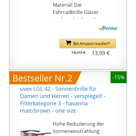
Material: Die
Fahrradbrille Gläser
sind aus hochwertigem
PC, Fahrradbrille
Herren Damen UV 400
Schutz, der schädliche
Bei Amazon kaufen*
UV- und UVB-Strahlen
13,99 €
16,99 €
blockiert, die
Lichtbelastung der
Augen reduziert und
Bestseller Nr.2
-15%
die Sicht klarer macht.
Hoher Tragekomfort:
uvex LGL 42 - Sonnenbrille für
Die Rahmen der
Damen und Herren - verspiegelt -
Fahrrad Sonnenbrille
Filterkategorie 3 - havanna
sind aus leichtem,
matt/brown - one size
strapazierfähigem TR90
gefertigt und so
Hohe Reduzierung der
ergonomisch geformt,
Sonneneinstrahlung