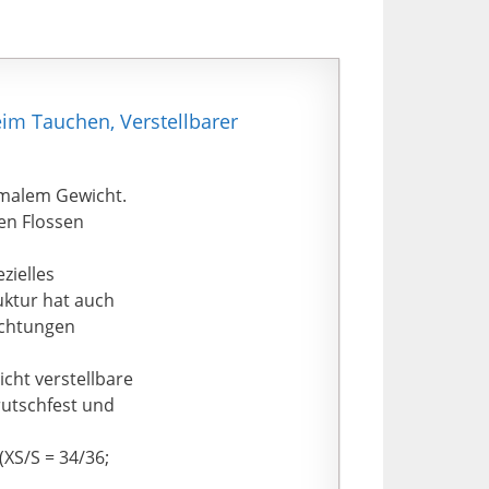
eim Tauchen, Verstellbarer
imalem Gewicht.
ren Flossen
zielles
uktur hat auch
ichtungen
cht verstellbare
 rutschfest und
(XS/S = 34/36;