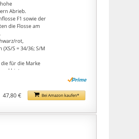
e hohe
ern Abrieb.
flosse F1 sowie der
lten die Flosse am
.
chwarz/rot,
h (XS/S = 34/36; S/M
die für die Marke
 und bieten
ehalten sind,
47,80 €
Bei Amazon kaufen*