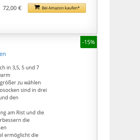
72,00 €
Bei Amazon kaufen*
-15%
sen
 in 3,5, 5 und 7
warm
 größer zu wählen
socken sind in drei
 und den
g am Rist und die
rbessern die
sen
l ermöglicht die