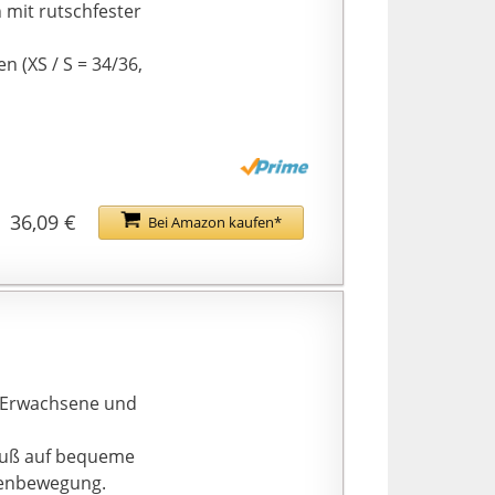
 mit rutschfester
 (XS / S = 34/36,
36,09 €
Bei Amazon kaufen*
ür Erwachsene und
 Fuß auf bequeme
ssenbewegung.