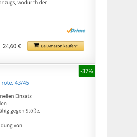
anzugs, wodurch der
24,60 €
Bei Amazon kaufen*
-37%
 rote, 43/45
nellen Einsatz
den
ähig gegen Stöße,
ndung von