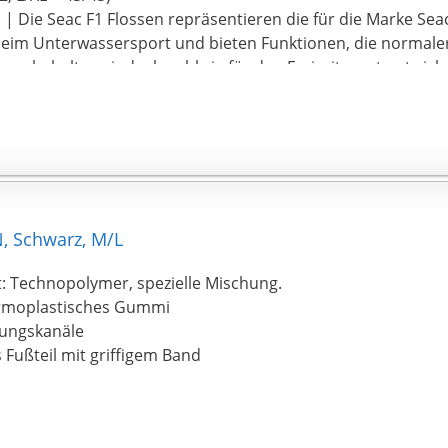
Die Seac F1 Flossen repräsentieren die für die Marke Seac
 beim Unterwassersport und bieten Funktionen, die normale
 vorbehalten sind, obwohl sie für den Freizeitsport entwick
, Schwarz, M/L
t: Technopolymer, spezielle Mischung.
ermoplastisches Gummi
ungskanäle
Fußteil mit griffigem Band