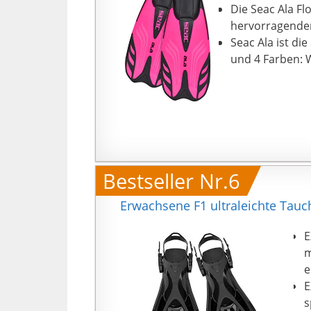
Die Seac Ala Fl
hervorragenden
Seac Ala ist die
und 4 Farben: W
Bestseller Nr.6
Erwachsene F1 ultraleichte Tauc
E
m
e
E
s