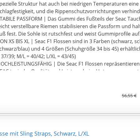
pezielle Struktur hat auch bei niedrigen Temperaturen ein
chlagfestigkeit, und die Rippenschutzvorrichtungen verhind
TABILE PASSFORM | Das Gummi des Fußteils der Seac Tauch
eicht verstellbare Riemen stabilisieren die Passform und ha
uß fest. Die Sohle ist rutschfest und weist Gummiprofile auf
ON XS BIS XL | Seac F1 Flossen sind in 3 Farben (schwarz, s
chwarz/blau) und 4 Größen (Schuhgröße 34 bis 45) erhältlic
 37/39; M/L = 40/42; L/XL = 43/45)
OCHLEISTUNGSFÄHIG | Die Seac F1 Flossen repräsentieren 
EAC typische Qualität und Leistung beim Unterwassersport
unktionen, die normalerweise professionellen Flossen vorb
bwohl sie für den Freizeitsport entwickelt wurden.
56,55 €
sse mit Sling Straps, Schwarz, L/XL