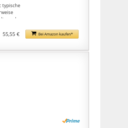
 typische
rweise
elt wurden.
55,55 €
Bei Amazon kaufen*