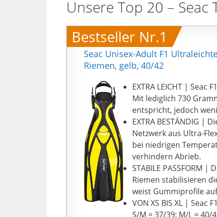
Unsere Top 20 – Seac 
Bestseller Nr.1
Seac Unisex-Adult F1 Ultraleich
Riemen, gelb, 40/42
EXTRA LEICHT | Seac F1
Mit lediglich 730 Gram
entspricht, jedoch wen
EXTRA BESTÄNDIG | Die 
Netzwerk aus Ultra-Fl
bei niedrigen Temperat
verhindern Abrieb.
STABILE PASSFORM | Das
Riemen stabilisieren di
weist Gummiprofile auf
VON XS BIS XL | Seac F1
S/M = 37/39; M/L = 40/4