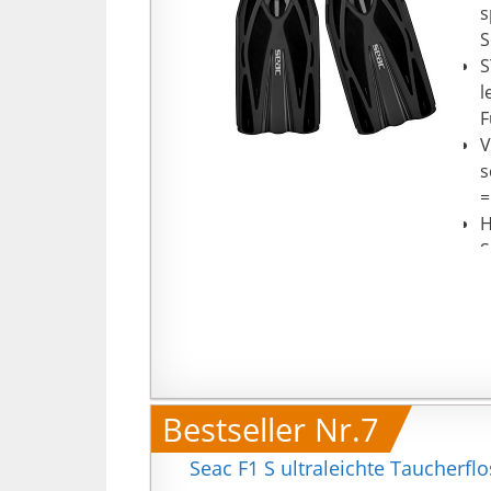
s
S
S
l
F
V
s
=
H
S
F
o
Bestseller Nr.7
Seac F1 S ultraleichte Taucherflo