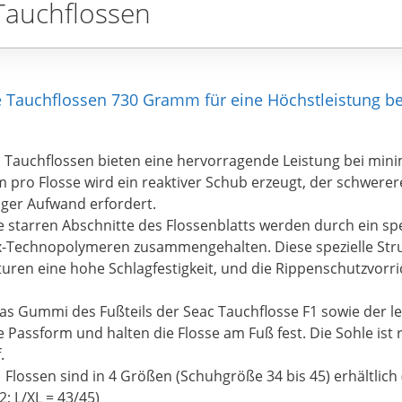
Tauchflossen
te Tauchflossen 730 Gramm für eine Höchstleistung b
 Tauchflossen bieten eine hervorragende Leistung bei min
m pro Flosse wird ein reaktiver Schub erzeugt, der schwere
iger Aufwand erfordert.
starren Abschnitte des Flossenblatts werden durch ein spe
ex-Technopolymeren zusammengehalten. Diese spezielle Str
uren eine hohe Schlagfestigkeit, und die Rippenschutzvorr
 Gummi des Fußteils der Seac Tauchflosse F1 sowie der lei
e Passform und halten die Flosse am Fuß fest. Die Sohle ist
.
 Flossen sind in 4 Größen (Schuhgröße 34 bis 45) erhältlich 
2; L/XL = 43/45)