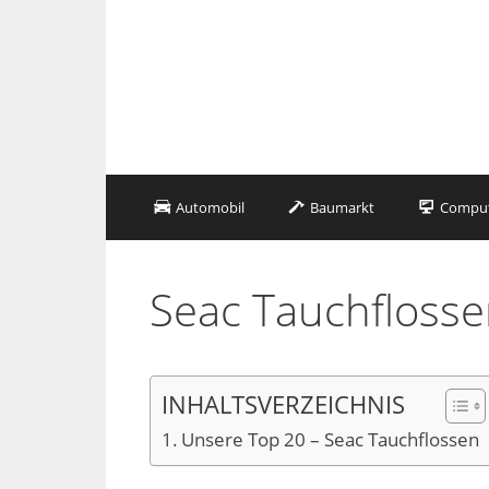
Zum
Inhalt
springen
Automobil
Baumarkt
Compute
Seac Tauchfloss
INHALTSVERZEICHNIS
Unsere Top 20 – Seac Tauchflossen