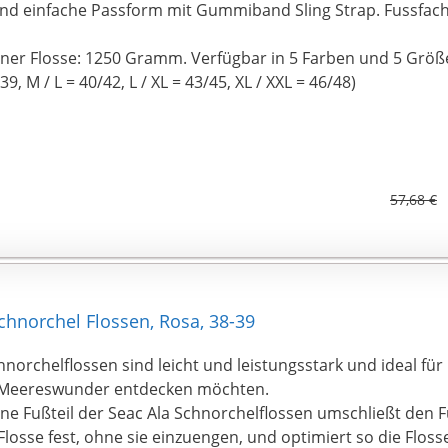
und einfache Passform mit Gummiband Sling Strap. Fussfach
ner Flosse: 1250 Gramm. Verfügbar in 5 Farben und 5 Größen
39, M / L = 40/42, L / XL = 43/45, XL / XXL = 46/48)
57,68 €
hnorchel Flossen, Rosa, 38-39
hnorchelflossen sind leicht und leistungsstark und ideal f
e Meereswunder entdecken möchten.
ne Fußteil der Seac Ala Schnorchelflossen umschließt den
 Flosse fest, ohne sie einzuengen, und optimiert so die Flo