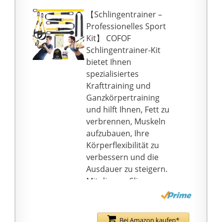
rutschfesten
【Schlingentrainer –
Gummigriffen,
Professionelles Sport
exklusiven Karabiner-
Kit】 COFOF
Verankerungsgurten.
Schlingentrainer-Kit
Dieses RHINOSPORT
bietet Ihnen
Schlingentrainer für
spezialisiertes
zuhause ist in der Lage,
Krafttraining und
den HÖCHSTEN
Ganzkörpertraining
ARBEITSGRÖSSEN (bis
und hilft Ihnen, Fett zu
zu 500 kg)
verbrennen, Muskeln
standzuhalten.
aufzubauen, Ihre
✅Einfach einzurichten
Körperflexibilität zu
und leicht zu bedienen:
verbessern und die
Der Hauptgurt lässt
Ausdauer zu steigern.
sich einfach auf die
Mit diesem Sling
Länge einstellen, kann
Trainer-Kit können Sie
an einer
Ihren ganzen Körper
Klimmzugstange
jederzeit und überall
Bei Amazon kaufen*