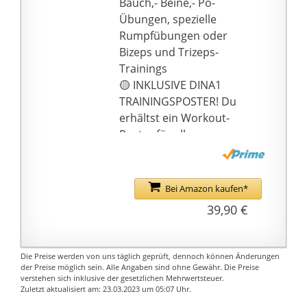
Bauch,- Beine,- Po-
rutschfesten
Übungen, spezielle
gummigriffe und die
Rumpfübungen oder
hochwertigen karabiner
Bizeps und Trizeps-
hat der
Trainings
schlingentrainer eine
🟡 INKLUSIVE DINA1
extrem hohe stabilität
TRAININGSPOSTER! Du
und gewährleistet
erhältst ein Workout-
somit ihre sicherheit.
Poster für alle
Nach Sicherheitstests
Muskelgruppen, so
kann es bis zu 400 kg
dass Du mit je 5
tragen.
verschiedenen
Bei Amazon kaufen*
◾ Ideales Tragbares
Übungen an 4 Tagen,
39,90 €
Fitnessstudio: lässt sich
Deinen ganzen Körper
leicht an einer Tür
trainierst
verankern und kommt
🟡 TRAINIERE ÜBERALL!
Die Preise werden von uns täglich geprüft, dennoch können Änderungen
mit allem, mit seinem
Du willst zuhause
der Preise möglich sein. Alle Angaben sind ohne Gewähr. Die Preise
gut gestalteten
verstehen sich inklusive der gesetzlichen Mehrwertsteuer.
trainieren? Ob daheim,
Zuletzt aktualisiert am: 23.03.2023 um 05:07 Uhr.
Leichtgewicht, der
im Wald oder im