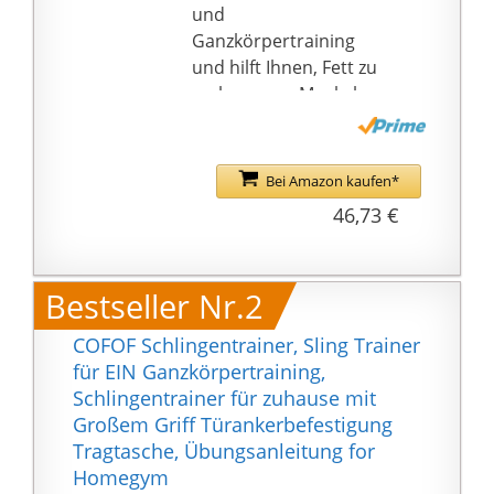
und
Ganzkörpertraining
und hilft Ihnen, Fett zu
verbrennen, Muskeln
aufzubauen, Ihre
Körperflexibilität zu
verbessern und die
Bei Amazon kaufen*
Ausdauer zu steigern.
46,73 €
✅Hohe Sicherheit und
Stabilität: Das
Widerstandstrainingsge
Bestseller Nr.2
rät besteht aus
hochwertiger
COFOF Schlingentrainer, Sling Trainer
Polyesterfaser und
für EIN Ganzkörpertraining,
strapazierfähigem
Schlingentrainer für zuhause mit
Gurtband. Die
Großem Griff Türankerbefestigung
Maschinennähte sind
Tragtasche, Übungsanleitung for
extrem präzise und
Homegym
stark, bequemen und