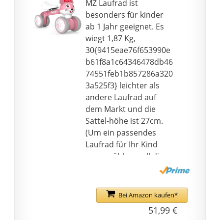
MZ Laufrad ist
Gestaltung - Das
besonders für kinder
Pferde-Kinderauto
ab 1 Jahr geeignet. Es
besteht aus leichten
wiegt 1,87 Kg,
Materialien und wurde
30{9415eae76f653990e
in zarten Pastelltönen
b61f8a1c64346478db46
mit abgerundeten
74551feb1b857286a320
Ecken designt - ideal ab
3a525f3} leichter als
1 Jahr. Hergestellt
andere Laufrad auf
wurde es in Frankreich.
dem Markt und die
Smoby Qualität seit
Sattel-höhe ist 27cm.
1924 – Durch stetige
(Um ein passendes
Qualitätskontrollen,
Laufrad für Ihr Kind
langjährige Erfahrung,
auszuwählen, soll die
den Einsatz
Schrittlänge Ihres Kinds
hochwertiger
mindestens 2 cm
Materialien und
größer als die Sattel
Bei Amazon kaufen*
modernster
höhe)
51,99 €
Produktionsanlagen
【Robust】: Stabiler