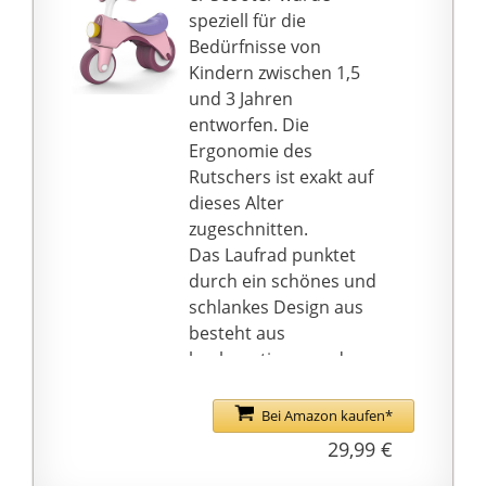
und Spaß machen mit
speziell für die
seinem neuen Laufrad
Bedürfnisse von
und gleichzeitig die
Kindern zwischen 1,5
Koordination, das
und 3 Jahren
Gleichgewichtssinn und
entworfen. Die
die vorausschauende
Ergonomie des
Fortbewegung üben.
Rutschers ist exakt auf
💖Einfach Montage:
dieses Alter
Kinderleicht 3-Schritte
zugeschnitten.
Montage, bruacht nur
Das Laufrad punktet
einigen Minuten mit
durch ein schönes und
Anleitung auf Deutsch.
schlankes Design aus
💖Sicherheitsgarantie:
besteht aus
ASTM F963-11, EN71 CE
hochwertigem und
Zertifizierung beim TÜV
langlebigem Material.
geprüft.135 Grad
Zudem ertönt Musik bei
Bei Amazon kaufen*
Lenkung begrenzt, um
Knopfdruck und der
29,99 €
Stürte zu vermeiden.
Scheinwerfer leuchtet.