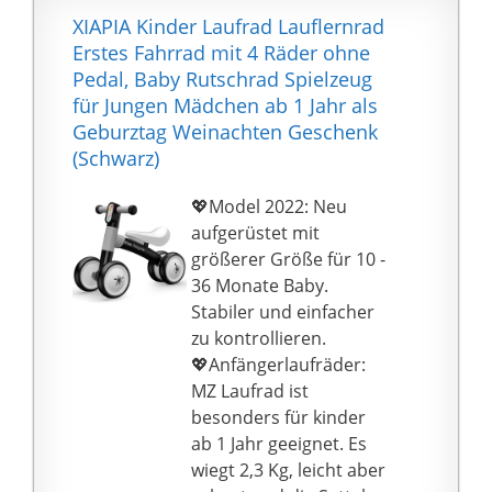
Kombination von
CUTIE Minidreirad-
XIAPIA Kinder Laufrad Lauflernrad
Fühlen, Stapeln,
Rutscher entwickelt
Erstes Fahrrad mit 4 Räder ohne
Stecken, Schieben und
beim Spielen den
Pedal, Baby Rutschrad Spielzeug
Schrauben die Motorik
Gleichgewichtssinn und
für Jungen Mädchen ab 1 Jahr als
und Kreativität vom
fördert die körperliche
Geburztag Weinachten Geschenk
frühesten Kindesalter
Aktivität. Es verbessert
(Schwarz)
an.
die motorischen
Fähigkeiten und lässt
💖Model 2022: Neu
sich leicht an die
aufgerüstet mit
Fähigkeiten des Kindes
größerer Größe für 10 -
anpassen
36 Monate Baby.
✅KOMFORTABEL: CUTIE
Stabiler und einfacher
hat einen weichen,
zu kontrollieren.
verstellbaren Sattel (26
💖Anfängerlaufräder:
bis 28 cm). Sie können
MZ Laufrad ist
die Fahrradstruktur
besonders für kinder
leicht an die Größe
ab 1 Jahr geeignet. Es
Ihres Kleinen anpassen
wiegt 2,3 Kg, leicht aber
- so wird jede Fahrt