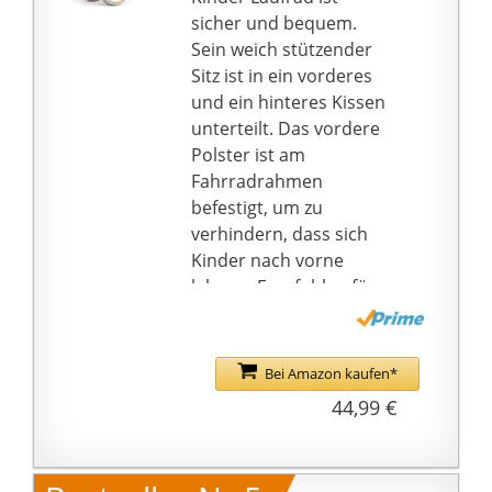
Überdrehen des
sicher und bequem.
Lenkers, bei zu raschen
Sein weich stützender
Fahrmanövern,
Sitz ist in ein vorderes
verhindert wird
und ein hinteres Kissen
Smoby Qualität seit
unterteilt. Das vordere
1924 – Der rote
Polster ist am
Laufroller wurde unter
Fahrradrahmen
peniblen
befestigt, um zu
Qualitätskontrollen in
verhindern, dass sich
Spanien hergestellt und
Kinder nach vorne
hält mit seinem
lehnen. Empfohlen für
Metallrahmen einer
10-24 Monate.
Belastung von bis zu 25
😃 SICHERHEITSDESIGN:
kg problemlos stand
Keine Pedale 4-Rad-
Bei Amazon kaufen*
Design; Vollständig
44,99 €
verbreiterte
geschlossene Räder
sorgen für die