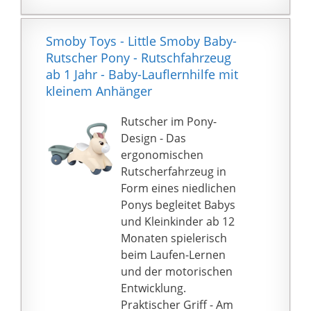
Es hilft den Kleinen
spielerisch ihren
Gleichgewichtssinn und
Smoby Toys - Little Smoby Baby-
die Koordination zu
Rutscher Pony - Rutschfahrzeug
schulen und erleichtert
ab 1 Jahr - Baby-Lauflernhilfe mit
somit den Umstieg auf
kleinem Anhänger
das Fahrrad.
Und wenn die Kids
Rutscher im Pony-
einen "Boxenstop"
Design - Das
einlegen, dann ist der
ergonomischen
kleine Flitzer für die
Rutscherfahrzeug in
Großen durch einen
Form eines niedlichen
Griff am Sitz leicht zu
Ponys begleitet Babys
tragen
und Kleinkinder ab 12
Stabile breite Räder aus
Monaten spielerisch
EVA-Kunststoff.
beim Laufen-Lernen
Vorderrad 8,5 cm ;
und der motorischen
Hinterrad 11,5 cm
Entwicklung.
Batteriebetrieb: 3 x AA
Praktischer Griff - Am