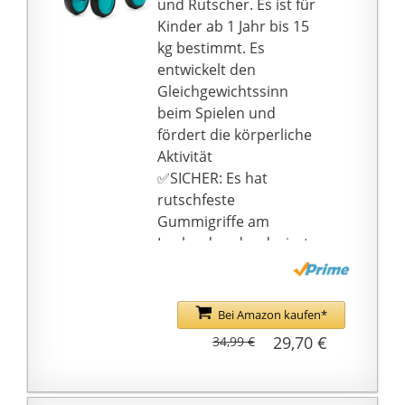
und Rutscher. Es ist für
verwenden wir
Kinder ab 1 Jahr bis 15
ausschließlich
kg bestimmt. Es
wasserbasierende
entwickelt den
Farben die
Gleichgewichtssinn
unbedenklich sind.
beim Spielen und
Sämtliche
fördert die körperliche
Holzspielwaren werden
Aktivität
zudem regelmäßig
✅SICHER: Es hat
durch unabhängige
rutschfeste
Prüfinstitute getestet.
Gummigriffe am
Eichhorn -
Lenkrad und reduziert
Holzspielzeug mit
dank der
Tradition - seit über 70
Lenkerblockade das
Jahren fertigen wir
Risiko von Stürzen und
Bei Amazon kaufen*
Qualitäts-Holzspielzeug.
unkontrolliertem,
29,70 €
34,99 €
Pädagogisch wertvoll
starkem Lenken
fördern unsere
✅UNTERSTÜTZT DIE
Produkte durch
ENTWICKLUNG: Das