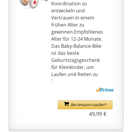
für mehr Sicherheit.
Koordination zu
Außerdem ist es mit
entwickeln und
vollständig
Vertrauen in einem
geschlossenen Rädern
frühen Alter zu
ausgestattet, um zu
gewinnen.Empfohlenes
verhindern, dass die
Alter für 12-24 Monate.
Füße des Babys
Das Baby-Balance-Bike
eingeklemmt werden,
ist das beste
was das Fahren für
Geburtstagsgeschenk
Kleinkinder noch
für Kleinkinder, um
sicherer macht. Und
Laufen und Reiten zu
der PU-Sitz verfügt über
lernen.
hochdichtes EVA und
[Solide
eine atmungsaktive
Konstruktion]Das Mini-
Schicht für höchsten
Balance-Bike verfügt
Bei Amazon kaufen*
Komfort.
über robusten
49,99 €
【Stabiler
Karbonstahl,
Karbonstahlrahmen】
rutschfesten EVA-Griff
Der solide
und einen weich