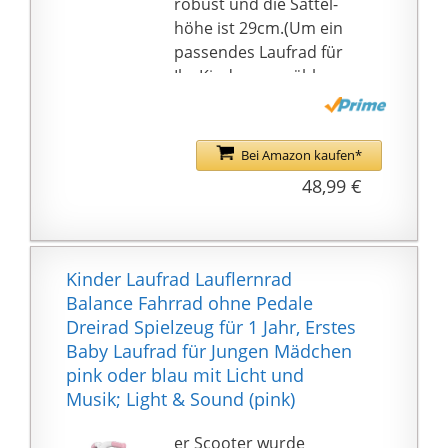
robust und die Sattel-
sehr komfortabel
höhe ist 29cm.(Um ein
✅PRAKTISCH: Die
passendes Laufrad für
strapazierbaren Räder
Ihr Kind auszuwählen,
aus leichtem
soll die Schrittlänge
Schaumstoff machen
Ihres Kinds mindestens
den CUTIE für
2 cm größer als die
Bei Amazon kaufen*
Fahrlernen zu Hause
Sattel höhe)
48,99 €
und draußen geeignet.
💖Robust: Stabiler
Das Fahrrad wiegt nur
Kohlenstoffstahl-
1,8 kg - es ist leicht
Rahmen und weicher
mitzunehmen
EVA-Sattel lassen das
Kinder Laufrad Lauflernrad
Laufrad robust,
Balance Fahrrad ohne Pedale
langlebig und
Dreirad Spielzeug für 1 Jahr, Erstes
bequemen;
Baby Laufrad für Jungen Mädchen
belastbarkeit bis zum
pink oder blau mit Licht und
20 KG.
Musik; Light & Sound (pink)
💖Mit Begeisterung
fahren: Reiten genießen
er Scooter wurde