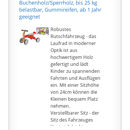
Buchenholz/Sperrholz, bis 25 kg
Robust und
sich eine
belastbar, Gummireifen, ab 1 Jahr
Komfortabel - Das
Sitzhöhenrange von ca.
geeignet
Babylaufrad ist mit
24-34 cm
robustem Karbonstahl,
Die Griffe besitzen
Robustes
rutschfestem EVA-Griff
Einschlagbegrenzungen
Rutschfahrzeug - das
und weichem Stützsitz
und verhindern so bei
Laufrad in moderner
ausgestattet. Sie
Stürzen Quetschungen
Optik ist aus
können eine Vielzahl
an den Fingern
hochwertigem Holz
von Farben für Ihr Baby
gefertigt und lädt
wählen, um Fahrrad zu
Kinder zu spannenden
fahren.
Fahrten und Ausflügen
Das perfekte Geschenk
ein. Mit einer Sitzhöhe
für Babys - unser
von 24cm können die
Laufrad hat
Kleinen bequem Platz
Sicherheitstests
nehmen.
bestanden und alle
Verstellbarer Sitz - der
Materialien und
Sitz des Fahrzeuges
Designs sind für Kinder
lässt sich leicht
sicher. Die