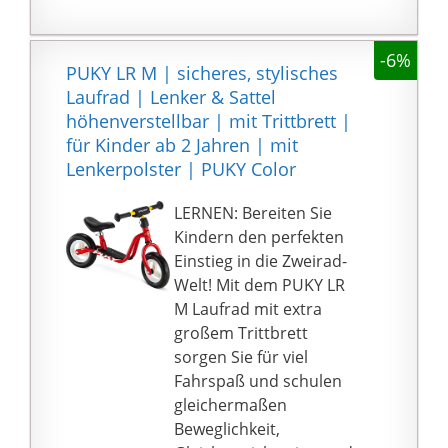
sorgen wir für sicheres
Kohlenstoffstahl-
Spielzeug.
Rahmen und weicher
-6%
EVA-Sattel lassen das
PUKY LR M | sicheres, stylisches
Laufrad robust,
Laufrad | Lenker & Sattel
langlebig und
höhenverstellbar | mit Trittbrett |
bequemen;
für Kinder ab 2 Jahren | mit
belastbarkeit bis zum
Lenkerpolster | PUKY Color
50 KG.
【Mit Begeisterung
LERNEN: Bereiten Sie
fahren】: Reiten
Kindern den perfekten
genießen und Spaß
Einstieg in die Zweirad-
machen mit seinem
Welt! Mit dem PUKY LR
neuen Laufrad und
M Laufrad mit extra
gleichzeitig die
großem Trittbrett
Koordination, das
sorgen Sie für viel
Gleichgewichtssinn und
Fahrspaß und schulen
die vorausschauende
gleichermaßen
Fortbewegung üben.
Beweglichkeit,
【Einfach Montage】: