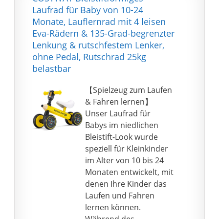
Sie die Ruhe und
zusammenzubauende
Laufrad für Baby von 10-24
fördern Sie den
Rad ist so konzipiert,
Monate, Lauflernrad mit 4 leisen
Fahrspaß. Die
dass es wenig Arbeit
Eva-Rädern & 135-Grad-begrenzter
Kunststoff-Laufräder
und viel Spaß macht
Lenkung & rutschfestem Lenker,
mit dem Float-
WÄCHST MIT: Wenn die
ohne Pedal, Rutschrad 25kg
Gummibelag machen
Kinder wachsen, kann
belastbar
das Fahrzeug extrem
der Sattel angepasst
leise. So kann das
werden, sodass die
【Spielzeug zum Laufen
PUKYlino Zuhause
Kleinen immer eine
& Fahren lernen】
genutzt werden – und
komfortable
Unser Laufrad für
bietet zeitgleich besten
Sitzposition einnehmen
Babys im niedlichen
Grip. Für Kids von 75-90
können
Bleistift-Look wurde
cm.
speziell für Kleinkinder
im Alter von 10 bis 24
Monaten entwickelt, mit
denen Ihre Kinder das
Laufen und Fahren
lernen können.