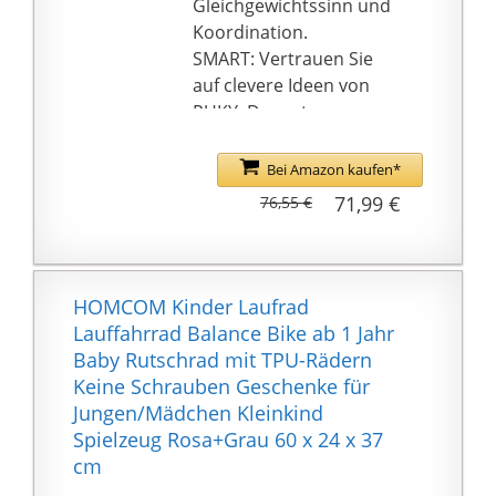
Gleichgewichtssinn und
Kinderleicht 5-Schritte
Koordination.
Montage, kostet nur
SMART: Vertrauen Sie
einigen Minuten mit
auf clevere Ideen von
Anleitung auf Deutsch.
PUKY. Der extra
【Sicherheitsgarantie】
entwickelte
: ASTM F963-11, EN71
"Bananensattel" gibt
Bei Amazon kaufen*
Zertifizierung beim TÜV
sicheren Halt und
71,99 €
76,55 €
geprüft.135 Grad
unterstützt die
Lenkung begrenzt, um
Laufbewegungen und
Stürte zu vermeiden.
Schubimpulse.
Ebenfalls clever: das
HOMCOM Kinder Laufrad
rutschfeste Trittbrett,
Lauffahrrad Balance Bike ab 1 Jahr
um zwischendurch die
Baby Rutschrad mit TPU-Rädern
Füße abzustellen.
Keine Schrauben Geschenke für
SICHER: Wissen Sie Ihr
Jungen/Mädchen Kleinkind
Kind rundum geschützt.
Spielzeug Rosa+Grau 60 x 24 x 37
Die
cm
Sicherheitslenkergriffe