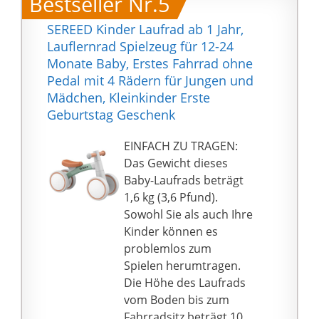
Bestseller Nr.5
Sicherheit der
Babyfüße. 135 °
SEREED Kinder Laufrad ab 1 Jahr,
Lenkung begrenzt, um
Lauflernrad Spielzeug für 12-24
ein Herunterfallen der
Monate Baby, Erstes Fahrrad ohne
Babyseite zu
Pedal mit 4 Rädern für Jungen und
vermeiden.
Mädchen, Kleinkinder Erste
❤️ STABIL UND
Geburtstag Geschenk
KOMFORTABEL: Das
Baby-Laufrad ist mit
EINFACH ZU TRAGEN:
einem hochdichten
Das Gewicht dieses
Rahmen aus legiertem
Baby-Laufrads beträgt
Kohlenstoffstahl, einem
1,6 kg (3,6 Pfund).
rutschfesten Griff und
Sowohl Sie als auch Ihre
einem weich
Kinder können es
stützenden Sitz
problemlos zum
ausgestattet. Die Baby-
Spielen herumtragen.
Fahrradräder ohne
Die Höhe des Laufrads
Pedal arbeiten
vom Boden bis zum
reibungslos mit dem
Fahrradsitz beträgt 10