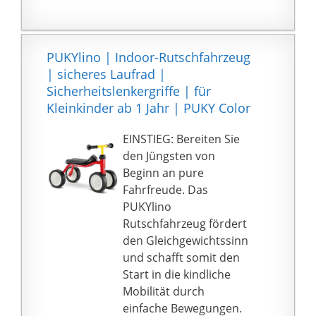
Die verbreiterten Reifen
Rädern und Lenker
machen es einfacher,
sowie leiser Soft-
das Gleichgewicht zu
Bereifung.
meistern.
PUKYlino | Indoor-Rutschfahrzeug
VERTRAUEN: Machen
Schnelles Öffnen:
| sicheres Laufrad |
Sie sich keine Sorgen –
Drücken Sie zum
Sicherheitslenkergriffe | für
wir haben an alles
Öffnen einen Knopf für
Kleinkinder ab 1 Jahr | PUKY Color
gedacht. Der tiefe
den Schnellverschluss.
Einstieg bietet
Der Zusammenbau
EINSTIEG: Bereiten Sie
einfaches Auf- und
erfolgt ohne jedes
den Jüngsten von
Absteigen. Besonders
Werkzeug. Sie können
Beginn an pure
für die ersten Versuche
es leicht in den
Fahrfreude. Das
dient er wunderbar, um
Kofferraum eines Autos
PUKYlino
Vertrauen und
für den Einsatz in Parks,
Rutschfahrzeug fördert
Sicherheit zu gewinnen.
Einkaufszentrum oder
den Gleichgewichtssinn
überall dort, wo
und schafft somit den
Kleinkinder lieber
Start in die kindliche
fahren als gehen.
Mobilität durch
Sicheres Design: Dieses
einfache Bewegungen.