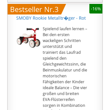
Das Gewicht von
Entwicklung wichtiger
Bestseller Nr.3
diesem baby Laufrad ist
-16%
motorischer
2.9kg,leicht aber robust
Fähigkeiten und der
SMOBY Rookie Metalltr�ger - Rot
und die Sattel-höhe ist
Koordination geeignet
25-29cm(Um ein
Es stärkt die
Spielend laufen lernen –
passendes Laufrad für
Muskulatur und
Bei den ersten
Ihr Kind
trainiert den
wackeligen Schritten
auszuwählen,soll die
Gleichgewichtssinn
unterstützt und
Schrittlänge Ihres Kinds
STARK UND SICHER:
trainiert das Laufrad
mindestens 2 cm
Das langlebige, robuste
spielend den
größer als die Sattel
Rutschrad ist aus
Gleichgewichtssinn, die
höhe).sind ideal für
nachhaltigem Holz
Beinmuskulatur und die
Jungen und Mädchen
gefertigt
motorischen
als Geburtstags und
NATÜRLICHES HOLZ:
Fähigkeiten der Kinder
Weihnachts.
Alle Hape-Produkte aus
ideale Balance – Die vier
Holz werden mit
großen und breiten
Lösungsmitteln auf
EVA-Flüsterreifen
Wasserbasis behandelt
sorgen in Kombination