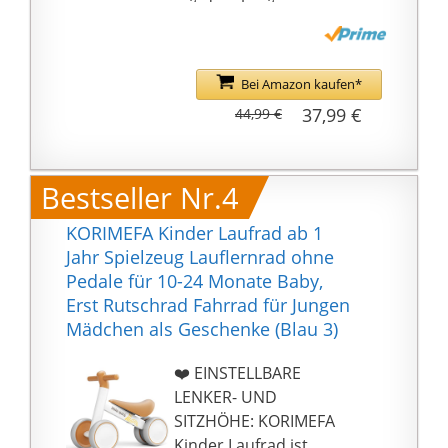
mit dem breiten
Radstand und dem
ergonomischen Sitz für
gute Stabilität bei den
Bei Amazon kaufen*
ersten Fahrmanövern
37,99 €
44,99 €
Mit Griff und
Aufbewahrungsbox –
Mit dem Handgriff kann
Bestseller Nr.4
die Lauflernhilfe einfach
und bequem getragen
KORIMEFA Kinder Laufrad ab 1
werden. Spielsachen
Jahr Spielzeug Lauflernrad ohne
sind in der kleinen Box
Pedale für 10-24 Monate Baby,
schnell verstaut und
Erst Rutschrad Fahrrad für Jungen
aufgeräumt
Mädchen als Geschenke (Blau 3)
Lenkeinschränkung –
Mit der integrierten
❤️ EINSTELLBARE
Lenkbegrenzung ist Ihr
LENKER- UND
Liebling sicher
SITZHÖHE: KORIMEFA
unterwegs da ein
Kinder Laufrad ist