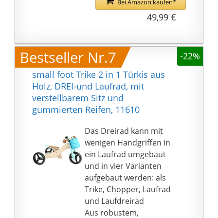
Wahl.
Bei Amazon kaufen*
begrenzt eine Drehung
Kleinkinds Zu
49,99 €
von 135 °, um ein
Entwickeln:
Umkippen des Babys zu
Altersempfehlung für
verhindern. Breitere
18 Monate. Das
Bestseller Nr.7
rutschfeste Räder
-22%
Kinderlaufrad ist das
erhöhen die Stabilität.
beste
small foot Trike 2 in 1 Türkis aus
STABIL UND
Geburtstagsgeschenk
Holz, DREI-und Laufrad, mit
KOMFORTABEL: Das
für Kleinkinder, um
verstellbarem Sitz und
Laufrad für Kinder ist
Laufen und Reiten zu
gummierten Reifen, 11610
mit robustem
lernen. Es hilft, das
Karbonstahl,
Gleichgewicht, die
Das Dreirad kann mit
rutschfestem TPU-Griff
Lenkung und die
wenigen Handgriffen in
und einem weichen,
Koordination des Babys
ein Laufrad umgebaut
stützenden Sitz
zu entwickeln und
und in vier Varianten
ausgestattet. Die Räder
bereits in jungen Jahren
aufgebaut werden: als
sind rutschfest,
Selbstvertrauen zu
Trike, Chopper, Laufrad
verschleißfest,
gewinnen. Dies macht
und Laufdreirad
zerstörungsfrei und das
dieses Laufrad zu Ihrer
Aus robustem,
Baby kann drinnen