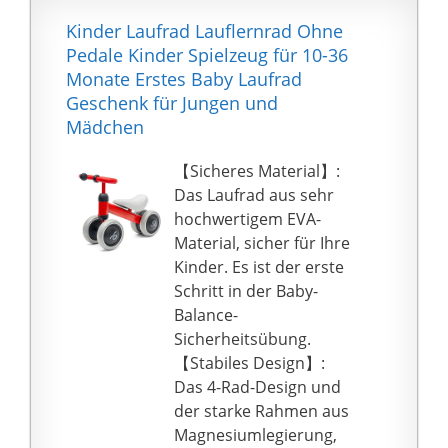
Karbonstahlrahmen
stützenden Sitz.Die
Kinder Laufrad Lauflernrad Ohne
hält es langlebig und
Mini-Balance-Bike-
Pedale Kinder Spielzeug für 10-36
stabil, was Ihre Kleinen
Räder sind rutschfest,
Monate Erstes Baby Laufrad
lange begleiten kann.
verschleißfest und
Geschenk für Jungen und
Darüber hinaus sorgt
zerstörungsfrei Boden,
Mädchen
das hochwertige
und Baby kann drinnen
Carbonstahl-Material
oder draußen fahren.
【Sicheres Material】:
auch für einen
[Sicheres Design] Kein
Das Laufrad aus sehr
großartigen Halt. Und
Pedal und voll
hochwertigem EVA-
der bequeme Sitz hält
verbreitertes
Material, sicher für Ihre
einem Gewicht von bis
geschlossenes Rad, um
Kinder. Es ist der erste
zu 25 kg stand.
das Einklemmen von
Schritt in der Baby-
【Leise EVA-Räder für
Babys Füßen zu
Balance-
den breiten Einsatz】
vermeiden. 135 °
Sicherheitsübung.
Unser Laufrad ist mit 4
Drehgrenze und
【Stabiles Design】:
Premium-EVA-Rädern
Schwerkraftlenkung,
Das 4-Rad-Design und
ausgestattet und sorgt
ohne den Boden zu
der starke Rahmen aus
für reibungsloses
verlassen, um zu
Magnesiumlegierung,