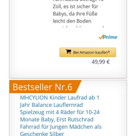
Lager im Inneren. Also
Zoll, es ist sicher für
rutscht es lautlos
Babys, da ihre Füße
herum. Und keine
leicht den Boden
Schäden an Ihren
erreichen können und
Böden.
Ihr Baby ein
👶 LERNEN SIE ZU
angenehmes
FAHREN: Das
Fahrerlebnis genießen
Bei Amazon kaufen*
Lauflernrad ist das
kann.
49,99 €
beste
GLEICHGEWICHTS-
Geburtstagsgeschenk
TRAINING:
für das Kleinkind, um
Altersempfehlung für
Bestseller Nr.6
das Gehen und Reiten
12-24 Monate Baby als
zu lernen. Es hilft, das
Kinderspielzeug. Durch
MHCYLION Kinder Laufrad ab 1
Gleichgewicht, die
das Erlernen von
Jahr Balance Lauflernrad
Steuerung und die
Reitfähigkeiten kann es
Spielzeug mit 4 Räder für 10-24
Koordination von Babys
das Gleichgewicht und
Monate Baby, Erst Rutschrad
in einem frühen Alter zu
die Koordination Ihres
Fahrrad für Jungen Mädchen als
entwickeln und
Babys trainieren. Wenn
Geschenke Silber
Vertrauen zu gewinnen.