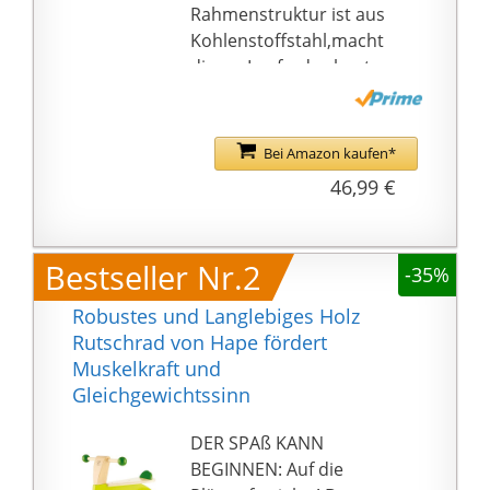
Rahmenstruktur ist aus
Kohlenstoffstahl,macht
dieses Laufrad robust
und langlebig.Räder
sind aus
umweltfreundliches
Bei Amazon kaufen*
EVA-Material.Der Sattel
46,99 €
besteht aus PU-Leder
und der Lenker aus
hochdichtem
Bestseller Nr.2
-35%
Schwamm,wodurch
sich das Kind wohlfühlt
Robustes und Langlebiges Holz
【Sicherheitsgarantie】
Rutschrad von Hape fördert
Vollständig
Muskelkraft und
geschlossene Räder,um
Gleichgewichtssinn
Festklemmen der
Babyfüße zu vermeiden.
DER SPAß KANN
135° Drehung
BEGINNEN: Auf die
begrenzt,damit Baby