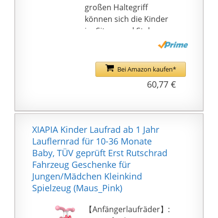
(nicht im Lieferumfang
großen Haltegriff
enthalten)
können sich die Kinder
im Sitzen und Stehen
gut festhalten.
Gleichzeitig dient er
den Eltern als
Bei Amazon kaufen*
Tragegriff, um das
60,77 €
Rutschauto einfach zu
transportieren.
Kleiner Anhänger -
Bereit für den nächsten
XIAPIA Kinder Laufrad ab 1 Jahr
Ausritt? Im kompakten
Lauflernrad für 10-36 Monate
Anhänger ist das liebste
Baby, TÜV geprüft Erst Rutschrad
Spielzeug bei jedem
Fahrzeug Geschenke für
Ausflug dabei Der
Jungen/Mädchen Kleinkind
Anhänger verfügt wie
Spielzeug (Maus_Pink)
der Babyrutscher über
große stabile Rollen.
【Anfängerlaufräder】:
Kindgerechte