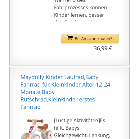
Während des
Fahrprozesses können
Kinder lernen, besser
das Gleichgewicht zu
halten und ihre
körperliche Fitness zu
Bei Amazon kaufen*
trainieren sowie ihre
36,99 €
motorischen
Fähigkeiten zu
verbessern.
【Sicheres &
Maydolly Kinder Laufrad,Baby
komfortables Design】
Fahrrad für Kleinkinder Alter 12-24
135-Grad-sichere
Monate,Baby
begrenzte Lenkung
Rutschrad,Kleinkinder erstes
verhindert seitliches
Fahrrad
Herunterfallen.
Rutschfeste
[Lustige Aktivitäten]Es
Lenkstangen erhöhen
hilft, Babys
die Reibung und sorgen
Gleichgewicht, Lenkung,