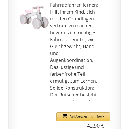
schützen bei Stürzen
Fahrradfahren lernen:
vor Verletzungen und
Hilft Ihrem Kind, sich
verhindern ungewolltes
mit den Grundlagen
Abrutschen. Weiteren
vertraut zu machen,
Schutz bietet das
bevor es ein richtiges
Polster am Lenker –
Fahrrad benutzt, wie
schadstofffrei, UV-
Gleichgewicht, Hand-
beständig und extrem
und
abriebfest.
Augenkoordination.
ERGONOMIE: Freuen Sie
Das lustige und
sich über langlebige
farbenfrohe Teil
Produkte. Für eine
ermutigt zum Lernen.
ideale Ergonomie sind
Solide Konstruktion:
Lenker und Sattelstütze
Der Rutscher besteht
stufenlos
aus einer Konstruktion
höhenverstellbar – für
aus
Kinder von 85-110 cm
Aluminiumlegierung,
Bei Amazon kaufen*
ab 2 Jahren. Mit
die solide und stabil ist.
42,90 €
kugelgelagerten 8,4"