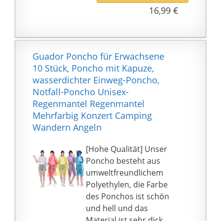
und Klettverschlüsse an
16,99 €
den Seiten für eine
perfekte Passform.
✅【PREMIUMMATERIAL
】- Aus 100
Guador Poncho für Erwachsene
{db479ba553e5f652576
10 Stück, Poncho mit Kapuze,
3d2da9e49f3b2761bf61
wasserdichter Einweg-Poncho,
9a6aa573b4cf7f6c63231
Notfall-Poncho Unisex-
31b4} leichtem
Regenmantel Regenmantel
Polyestergewebe.
Mehrfarbig Konzert Camping
Atmungsaktiv und
Wandern Angeln
langlebig.
Wiederverwendbar und
[Hohe Qualität] Unser
kann für eine lange Zeit
Poncho besteht aus
verwendet werden. Es
umweltfreundlichem
ist extrem abrieb- und
Polyethylen, die Farbe
reißfest. Starke
des Ponchos ist schön
wasserdichte Leistung
und hell und das
schützt Sie vor starkem
Material ist sehr dick.