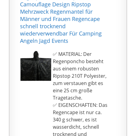
von Outdoor-
zusammenfalten. Er ist
Camouflage Design Ripstop
✅[ Ultraleicht und
Aktivitäten,
platzsparend und leicht
Mehrzweck Regenmantel für
Tragbar Regencape ]
Bergsteigen, Wandern,
zu tragen. Er ist ein
Männer und Frauen Regencape
Der Regenponcho
Freizeitparkspielen,
guter Begleiter für
schnell trocknend
herren wiegt nur 320 g
Angeln, Camping und
Reisen an regnerischen
wiederverwendbar Für Camping
(0.7 lb) und lässt sich
sogar verschiedene
oder sogar
Angeln Jagd Events
leicht in einen kleinen
Aufführungen
verschneiten Tagen. Ob
Beutel
als Regenschutz,
✅ MATERIAL: Der
zusammenfalten. Die
Unterlage, oder als
Regenponcho besteht
Faltgröße beträgt 24 *
Tarp. Jagd,outdoor
aus einem robusten
15 cm (9.4" * 5.9"). Die
survival, wandern
Ripstop 210T Polyester,
Displaygröße dieses
zubehör, outdoor
zum verstauen gibt es
Ponchos beträgt 216 *
zubehör, camouflage
eine 25 cm große
141 cm (85" * 55,5"),
jacke herren, poncho
Tragetasche.
groß genug, um auch
herren winter, rain coat
✅ EIGENSCHAFTEN: Das
einen 50L Rucksack
men, rain coat
Regencape ist nur ca.
abzudecken. Es bietet
regenponcho
340 g schwer, es ist
eine hervorragende
herren wasserdicht,
wasserdicht, schnell
Bewegungsfreiheit,
regenponcho
trocknend und