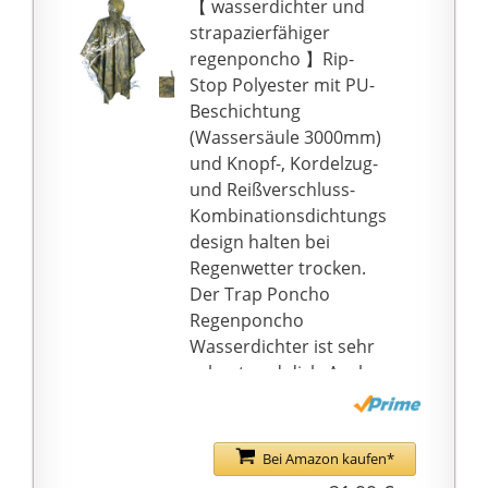
【 wasserdichter und
abrieb- und reißfest,
strapazierfähiger
schnell trocknend,
regenponcho 】Rip-
griffig weich, bequem,
Stop Polyester mit PU-
winddicht. Die
Beschichtung
wasserdicht
(Wassersäule 3000mm)
regenjacken geeignet
und Knopf-, Kordelzug-
für alle Arten von
und Reißverschluss-
Outdoor-Sportarten,
Kombinationsdichtungs
wie Camping,
design halten bei
Bergsteigen, Tourismus
Regenwetter trocken.
【Ultraleicht und
Der Trap Poncho
Tragbar Regencape】
Regenponcho
Der Regenponcho
Wasserdichter ist sehr
herren wiegt nur 250 g
robust und dick. Auch
(0,55 lb) und lässt sich
als Sitzgelegenheit auf
leicht in einen kleinen
feuchtem Untergrund
Beutel
ist der Regenponcho
Bei Amazon kaufen*
zusammenfalten. Die
bestens geeignet.