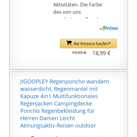
MEHRFACHGEBRAUCH:
Aktivitäten. Die Farbe
Der Mehrzweck-
des von uns
Regenponcho kann als
angebotenen Ponchos
Regenmantel,
ist Camouflage, Grün,
Picknickdecke, Zelt-
Grau, Schwarz
Matte. Man könnte zur
【Regenponcho Herren
Bei Amazon kaufen*
Not sogar ein kleines
und Damen】Dieser
18,99 €
19,99 €
Behelfs Zelt damit
unisex regencape
bauen
besteht aus
100{db479ba553e5f652
5763d2da9e49f3b2761b
JIGOOPLEY Regenponcho wandern
f619a6aa573b4cf7f6c63
wasserdicht, Regenmantel mit
23131b4} 210T
Kapuze 4in1 Multifunktionales
Polyester-Taft und hat
Regenjacken Campingdecke
einen starken
Poncho Regenbekleidung für
wasserdichten
Herren Damen Leicht
PU3000MM-Rücken mit
Atmungsaktiv Reisen outdoor
heißversiegelten
Nähten, er ist extrem