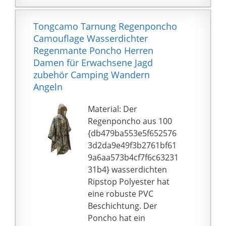
Wiegt lediglich 60 g für
Regenponcho bietet
einfache Mitnahme.
besseren Wetterschutz.
Tongcamo Tarnung Regenponcho
️【Vielseitig】
Bei Fragen zu Ihrem
Camouflage Wasserdichter
Einwegponcho für den
Kauf können Sie uns
Regenmante Poncho Herren
Notfall - Für Wandern,
dies gerne mitteilen!
Damen für Erwachsene Jagd
Camping, Festivals u.a.
Wir werden innerhalb
zubehör Camping Wandern
Outdoor-Aktivitäten.
von 24 Stunden eine
Angeln
️【Portable und
hilfreiche Lösung
Faltbare】In Kleinen
bieten!
Material: Der
Größe für Tasche Als
Regenponcho aus 100
Vorsichtsmaßnahme.
{db479ba553e5f652576
Regenponcho Ideal für
3d2da9e49f3b2761bf61
Erwachsene Wandern,
9a6aa573b4cf7f6c63231
Festival, Angeln,
31b4} wasserdichten
Freizeitparks,
Ripstop Polyester hat
Regentage,
eine robuste PVC
Wasserfahrten Und
Beschichtung. Der
Camping Usw.
Poncho hat ein