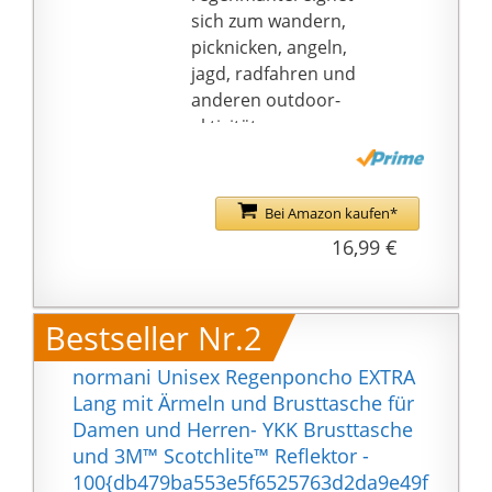
sich zum wandern,
picknicken, angeln,
jagd, radfahren und
anderen outdoor-
aktivitäten.
[Ultraleicht und
Tragbar]-Der herren
poncho wiegt nur 700 g
Bei Amazon kaufen*
(1,54lb) und lässt sich
16,99 €
leicht zu einem kleinen
paket zusammenfalten.
Zusammengeklappt
Bestseller Nr.2
sind die abmessungen
32*25cm (12,6"*9,8").
normani Unisex Regenponcho EXTRA
Der poncho entfaltet
Lang mit Ärmeln und Brusttasche für
sich zu einer größe von
Damen und Herren- YKK Brusttasche
200*140cm
und 3M™ Scotchlite™ Reflektor -
(78,7"*55,1"), genug um
100{db479ba553e5f6525763d2da9e49f