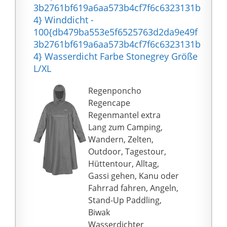
einen 50l rucksack zu
3b2761bf619a6aa573b4cf7f6c6323131b
bedecken.
4} Winddicht -
[Hochwertiges
100{db479ba553e5f6525763d2da9e49f
Wasserdichtes
3b2761bf619a6aa573b4cf7f6c6323131b
Material]-Unsere
4} Wasserdicht Farbe Stonegrey Größe
wasserdichten regen
L/XL
poncho sind aus
100{db479ba553e5f652
Regenponcho
5763d2da9e49f3b2761b
Regencape
f619a6aa573b4cf7f6c63
Regenmantel extra
23131b4} wasserdichte
Lang zum Camping,
polyester, dessen das
Wandern, Zelten,
innenfutter mit
Outdoor, Tagestour,
wasserdichten pu-
Hüttentour, Alltag,
beschichtungen
Gassi gehen, Kanu oder
versehen wurde. Der
Fahrrad fahren, Angeln,
regenponcho hat eine
Stand-Up Paddling,
wasserdichte pu von
Biwak
3000 mm wassersäule,
Wasserdichter