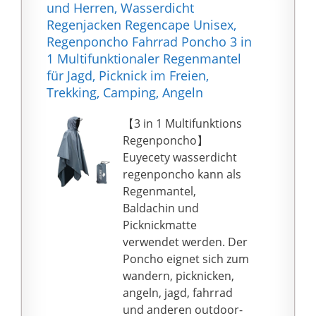
dies gerne mitteilen!
als Ärmel befestigt
Wandern, Wandern,
und Herren, Wasserdicht
Wir werden innerhalb
werden kann. Auf
Camping, Radfahren
Regenjacken Regencape Unisex,
von 24 Stunden eine
beiden Seiten des
und so weiter. Einfach
Regenponcho Fahrrad Poncho 3 in
hilfreiche Lösung
Regenmantels können
im Rucksack als
1 Multifunktionaler Regenmantel
bieten!
3 Ösen für die
Überlebensausrüstung
für Jagd, Picknick im Freien,
Installation des
zu tragen oder in der
Trekking, Camping, Angeln
Sonnenschutzes
Tasche, zu Hause, im
verwendet werden
【3 in 1 Multifunktions
Auto oder in der Schule
(HINWEIS : Stützstangen
Regenponcho】
für überraschende
sind NICHT im
Euyecety wasserdicht
Regenfälle
Lieferumfang
regenponcho kann als
aufzubewahren.
enthalten).
Regenmantel,
FUNKTION: Einfach zu
Baldachin und
tragen und zu
Picknickmatte
verwenden. Ideal für
verwendet werden. Der
Camping, Wandern,
Poncho eignet sich zum
Picknick, Reiten, Angeln,
wandern, picknicken,
Ausflug, Musikfestival,
angeln, jagd, fahrrad
Outdoor-Aktivitäten
und anderen outdoor-