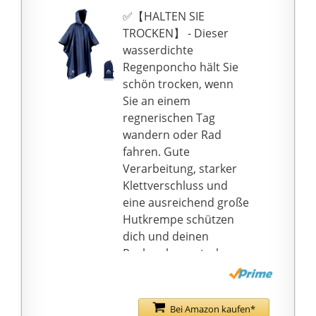
Verwendung: Der
✅【HALTEN SIE
Regenponcho eignet
TROCKEN】 - Dieser
sich hervorragend zum
wasserdichte
Camping, Wandern,
Regenponcho hält Sie
Jagen, Angeln,
schön trocken, wenn
Vogelbeobachtung
Sie an einem
oder vielen anderen
regnerischen Tag
Outdoor Aktivitäten.
wandern oder Rad
Weitere
fahren. Gute
Nutzungsmöglichkeiten
Verarbeitung, starker
: Den Poncho kann man
Klettverschluss und
aber auch sehr gut als
eine ausreichend große
Zeltplane,
Hutkrempe schützen
Campingdecke,
dich und deinen
Abdeckung oder für
Rucksack vor starkem
den Notfallrucksack
Regen. Verfügt über
verwenden.
einen Kordelzug, der Ihr
Gesicht gut schützt,
Bei Amazon kaufen*