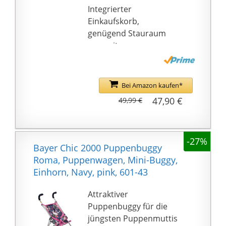
Integrierter
Einkaufskorb,
genügend Stauraum
um weiteres
Puppenzubehör oder
Plüschtiere auf
Abenteuer
Bei Amazon kaufen*
mitzunehmen!
47,90 €
49,99 €
Inkl. farblich passender
Umhängetasche
-27%
Bayer Chic 2000 Puppenbuggy
Roma, Puppenwagen, Mini-Buggy,
Einhorn, Navy, pink, 601-43
Attraktiver
Puppenbuggy für die
jüngsten Puppenmuttis