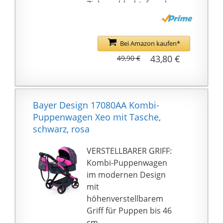
Ziel geschlecht: female
Bei Amazon kaufen*
43,80 €
49,90 €
Bayer Design 17080AA Kombi-
Puppenwagen Xeo mit Tasche,
schwarz, rosa
VERSTELLBARER GRIFF:
Kombi-Puppenwagen
im modernen Design
mit
höhenverstellbarem
Griff für Puppen bis 46
cm.