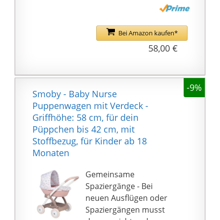
zu einem Sportsitz
umgewandelt werden.
MIT
Bei Amazon kaufen*
WANNENABDECKUNG:
58,00 €
Die Abdeckung der
Wanne ist ideal, um die
Puppe sowohl in
-9%
liegender Position als
Smoby - Baby Nurse
auch in sitzender
Puppenwagen mit Verdeck -
Position vor
Griffhöhe: 58 cm, für dein
Witterungseinflüssen
Püppchen bis 42 cm, mit
wie Sonne oder Wind zu
Stoffbezug, für Kinder ab 18
schützen.
Monaten
MIT TASCHE: Die
mitgelieferte Tasche ist
Gemeinsame
farblich auf den Wagen
Spaziergänge - Bei
abgestimmt. Sie besitzt
neuen Ausflügen oder
einen Reißverschluß
Spaziergängen musst
und kann als