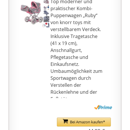
Top moderner und
praktischer Kombi-
Puppenwagen „Ruby“
von knorr toys mit
verstellbarem Verdeck.
Inklusive Tragetasche
(41 x 19 cm),
Anschnallgurt,
Pflegetasche und
Einkaufsnetz.
Umbaumöglichkeit zum
Sportwagen durch
Verstellen der
Rückenlehne und der
Fußstütze.
Ein höhenverstellbarer
Schieber mit
Softummantelung (ca.
Bei Amazon kaufen*
34 - 62 cm) ermöglicht