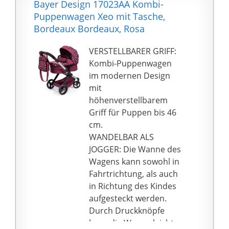
Bayer Design 17023AA Kombi-
anderem schwenkbare
Puppenwagen Xeo mit Tasche,
Vorderräder, die eine
Bordeaux Bordeaux, Rosa
besonders leichte
Kurvenfahrt
VERSTELLBARER GRIFF:
ermöglichen. Für den
Kombi-Puppenwagen
Transport lässt sich der
im modernen Design
Puppenwagen einfach
mit
zusammenklappen.
höhenverstellbarem
Ziel geschlecht: damen
Griff für Puppen bis 46
cm.
WANDELBAR ALS
JOGGER: Die Wanne des
Wagens kann sowohl in
Fahrtrichtung, als auch
in Richtung des Kindes
aufgesteckt werden.
Durch Druckknöpfe
kann die Wanne leicht