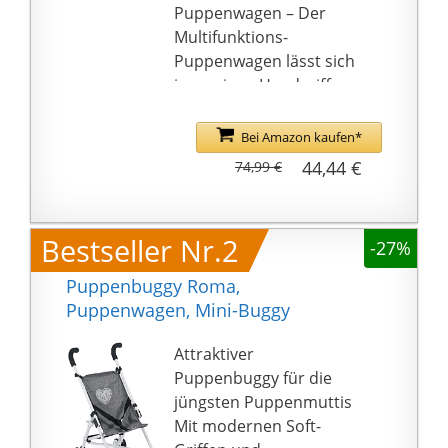
Puppenwagen – Der
Multifunktions-
Puppenwagen lässt sich
in wenigen Handgriffen
verwandeln. Tragekorb,
wendiger Buggy und
Bei Amazon kaufen*
Puppenwagen
44,44 €
74,99 €
Ausstattung – Der
Puppenwagen ist mit
Sitzbezügen aus
Bestseller Nr.2
-27%
Kunststoffgewebe und
gummierten
Puppenbuggy Roma,
Flüsterrädern
Puppenwagen, Mini-Buggy
ausgestattet, so
können die Puppen
Attraktiver
auch durch das
Puppenbuggy für die
Haus/Wohnung
jüngsten Puppenmuttis
geschoben werden
Mit modernen Soft-
Exklusive Puppe – Der