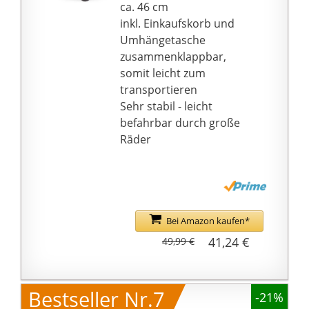
nach oben oder nach
ca. 46 cm
unten geklappt werden
inkl. Einkaufskorb und
Puppenzubehör - der
Umhängetasche
Wagen ist für alle
zusammenklappbar,
Corolle Puppen von 36-
somit leicht zum
42cm geeignet und wird
transportieren
für Kinder ab 3 Jahren
Sehr stabil - leicht
empfohlen. Er misst
befahrbar durch große
60x36,5cm
Räder
Bei Amazon kaufen*
41,24 €
49,99 €
Bestseller Nr.7
-21%