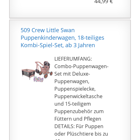
44,99 €
das Mitwachsen des
Wagens mit der
Puppenmama.
Abmessungen: 51 x 37 x
509 Crew Little Swan
64 cm.
Puppenkinderwagen, 18-teiliges
Kombi-Spiel-Set, ab 3 Jahren
LIEFERUMFANG:
Combo-Puppenwagen-
Set mit Deluxe-
Puppenwagen,
Puppenspielecke,
Puppenwickeltasche
und 15-teiligem
Puppenzubehör zum
Füttern und Pflegen
DETAILS: Für Puppen
oder Plüschtiere bis zu