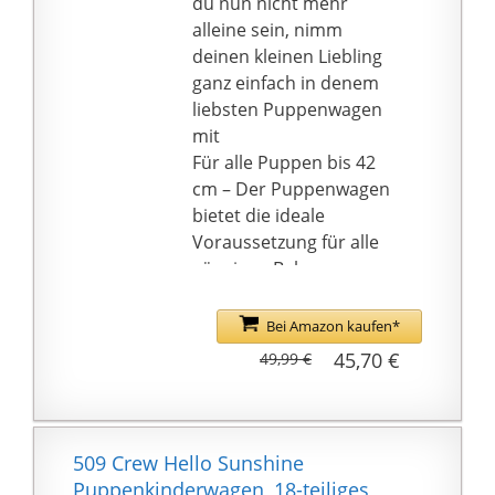
du nun nicht mehr
Umhängetasche als
alleine sein, nimm
auch als Handtasche
deinen kleinen Liebling
genutzt werden.
ganz einfach in denem
SCHWENKBARE
liebsten Puppenwagen
VORDERRÄDER: Der
mit
Wagen besitzt unter
Für alle Puppen bis 42
anderem schwenkbare
cm – Der Puppenwagen
Vorderräder, die eine
bietet die ideale
besonders leichte
Voraussetzung für alle
Kurvenfahrt
gängigen Babypuppen
ermöglichen. Für den
(nicht enthalten) und
Transport lässt sich der
kann auch schon von
Bei Amazon kaufen*
Puppenwagen einfach
den Kleinsten spielend
45,70 €
49,99 €
zusammenklappen.
leicht bedient werden
Für Kinder ab 18
Monaten – Die leicht zu
reinigenden
509 Crew Hello Sunshine
Oberflächen,
Puppenkinderwagen, 18-teiliges