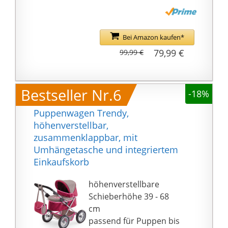
Buggy und Tragebett
genutzt werden. Er
verfügt über einen
Bei Amazon kaufen*
stabilen Korb und
79,99 €
99,99 €
enthält eine
Schutzabdeckung
Faltbar - der
Bestseller Nr.6
-18%
Puppenwagen kann
nach dem Spielen
Puppenwagen Trendy,
zusammengefaltet und
höhenverstellbar,
platzsparend verstaut
zusammenklappbar, mit
werden. Die Griffhöhe
Umhängetasche und integriertem
des Wagens beträgt
Einkaufskorb
64,5cm
Mit Verdeck - das
höhenverstellbare
Verdeck des
Schieberhöhe 39 - 68
Puppenwagens ist
cm
beweglich und kann
passend für Puppen bis