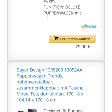
46 cm.
FUNKTION: DELUXE
PUPPENWAGEN mit
höhenverstellbarem
Handgriff, großem
Baldachin,
Puppenflaschenhalter
Bei Amazon kaufen*
und großem
79,00 €
Einkaufskorb. Die 19 cm
großen EVA-Räder sind
robust und sportlich.
ZUBEHÖR:
Bayer Design 1305200 13052AA
PUPPENSPIELECKE/
Puppenwagen Trendy,
SPIELZEUGKISTE in
höhenverstellbar,
passendem Farbdesign.
zusammenklappbar, mit Tasche,
Der Bezug lässt sich
Motiv: Fee, dunkelblau, ‎170.18 x
leicht abnehmen und
104.14 x 170.18 cm
ist
waschmaschinenfest.
Geeignet für Puppen