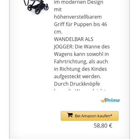
im modernen Design
mit
höhenverstellbarem
Griff für Puppen bis 46
cm.
WANDELBAR ALS
JOGGER: Die Wanne des
Wagens kann sowohl in
Fahrtrichtung, als auch
in Richtung des Kindes
aufgesteckt werden.
Durch Druckknöpfe
kann die Wanne leicht
zu einem Sportsitz
umgewandelt werden.
MIT
Bei Amazon kaufen*
WANNENABDECKUNG:
58,80 €
Die Abdeckung der
Wanne ist ideal, um die