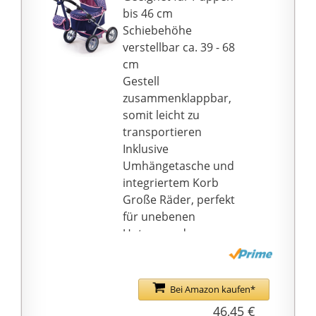
EXTRAS: Die DAZU
bis 46 cm
PASSENDE
Schiebehöhe
WINDELTASCHE ist ideal
verstellbar ca. 39 - 68
für die Aufbewahrung
cm
des 15-TEILIGEN
Gestell
Puppenzubehör zum
zusammenklappbar,
Füttern und Pflegen.
somit leicht zu
transportieren
Inklusive
Umhängetasche und
integriertem Korb
Große Räder, perfekt
für unebenen
Untergrund
Bei Amazon kaufen*
46,45 €