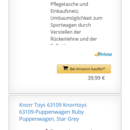
Puppenzubehör zum
Pflegetasche und
Füttern und Pflegen.
Einkaufsnetz.
Umbaumöglichkeit zum
Sportwagen durch
Verstellen der
Rückenlehne und der
Fußstütze.
Ein höhenverstellbarer
Schieber mit
Softummantelung (ca.
Bei Amazon kaufen*
34 - 62 cm) ermöglicht
39,99 €
das Mitwachsen des
Wagens mit der
Puppenmama.
Abmessungen: 51 x 37 x
Knorr Toys 63109 Knorrtoys
64 cm.
63109-Puppenwagen Ruby
Puppenwagen, Star Grey