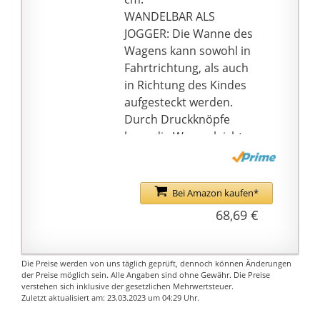
WANDELBAR ALS
JOGGER: Die Wanne des
Wagens kann sowohl in
Fahrtrichtung, als auch
in Richtung des Kindes
aufgesteckt werden.
Durch Druckknöpfe
kann die Wanne leicht
zu einem Sportsitz
umgewandelt werden.
MIT
Bei Amazon kaufen*
WANNENABDECKUNG:
68,69 €
Die Abdeckung der
Wanne ist ideal, um die
Puppe sowohl in
Die Preise werden von uns täglich geprüft, dennoch können Änderungen
liegender Position als
der Preise möglich sein. Alle Angaben sind ohne Gewähr. Die Preise
verstehen sich inklusive der gesetzlichen Mehrwertsteuer.
auch in sitzender
Zuletzt aktualisiert am: 23.03.2023 um 04:29 Uhr.
Position vor