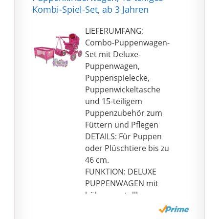
speichelfesten Farben
Kombi-Spiel-Set, ab 3 Jahren
und der hochwertige
und robuste Kunststoff
LIEFERUMFANG:
bieten einen sicheren
Combo-Puppenwagen-
Umgang
Set mit Deluxe-
Stoffeinsatz – Wenn
Puppenwagen,
dein Püppchen beim
Puppenspielecke,
Essen einmal kleckert,
Puppenwickeltasche
kann der dazugehörige
und 15-teiligem
Stoffbezug ganz einfach
Puppenzubehör zum
mit einem nassen
Füttern und Pflegen
Schwamm gereinigt
DETAILS: Für Puppen
werden
oder Plüschtiere bis zu
Smoby Qualität seit
46 cm.
1924 – Durch stetige
FUNKTION: DELUXE
Qualitätskontrollen,
PUPPENWAGEN mit
langjährige Erfahrung,
höhenverstellbarem
den Einsatz
Handgriff, großem
hochwertiger
Baldachin,