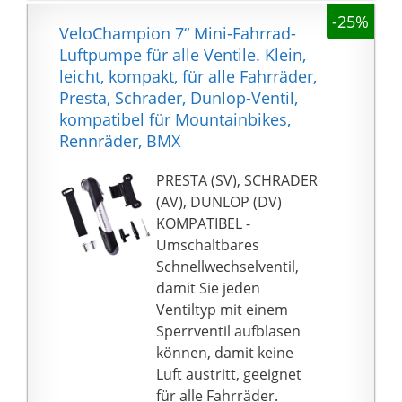
wie z. B. Sportbälle,
Have für Radfahrer und
Reifen aufpumpen
-25%
Fahrradreifen usw.
VeloChampion 7“ Mini-Fahrrad-
Bieten Sie eine 90-
2. Dieses Produkt
Luftpumpe für alle Ventile. Klein,
tägige Testphase ohne
eignet sich zum
leicht, kompakt, für alle Fahrräder,
Grund für Rückgabe
Aufblasen von
Presta, Schrader, Dunlop-Ventil,
oder Umtausch
Wasserbällen,
kompatibel für Mountainbikes,
Armbändern,
Rennräder, BMX
Schwimmringen,
Schläuchen,
️PRESTA (SV), SCHRADER
aufblasbaren
(AV), DUNLOP (DV)
Babybecken,
KOMPATIBEL -
aufblasbaren
Umschaltbares
Wasserspielzeugen,
Schnellwechselventil,
Wasserluftmatten oder
damit Sie jeden
-lounges, Queen-Size-
Ventiltyp mit einem
Luftmatratzen und
Sperrventil aufblasen
Outdoor-
können, damit keine
Campingmatten.
Luft austritt, geeignet
3. Es ist wichtig, die Art
für alle Fahrräder.