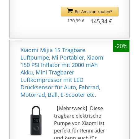
Stunden, um
eine lebenslange
vollständig aufgeladen
Bei Amazon kaufen*
Garantie. Wenn der
zu sein. Sie können es
145,34 €
170,99 €
Garantiefall doch
auch als 4V 22500 mAh
eintritt, ersetzen wir sie
Powerbank verwenden,
natürlich kostenlos.
um Ihre Geräte mit
Ausgeschlossen sind
-20%
Strom zu versorgen.
Xiaomi Mijia 1S Tragbare
Schäden durch
【MESSER,
Luftpumpe, Mi Portabler, Xiaomi
Fremdeinwirkung,
SCHNELLER】AIRBANK
150 PSI Inflator mit 2000 mAh
Verschleiß oder
SUP Pumpe die WHALE
Akku, Mini Tragbarer
unsachgemäße
SHARK PRO ist die
Luftkompressor mit LED
Nutzung.
EINZIGE
Drucksensor für Auto, Fahrrad,
wiederaufladbare
Motorrad, Ball, E-Scooter etc.
zweimotorige Paddle
Board Pumpe, die SUPs
【Mehrzweck】Diese
auf 20 PSI aufpumpen
tragbare elektrische
kann: 1. Stufe für
Pumpe von Xiaomi ist
MAXIMALE
perfekt für Rennräder
GESCHWINDIGKEIT bei
und kann auch für