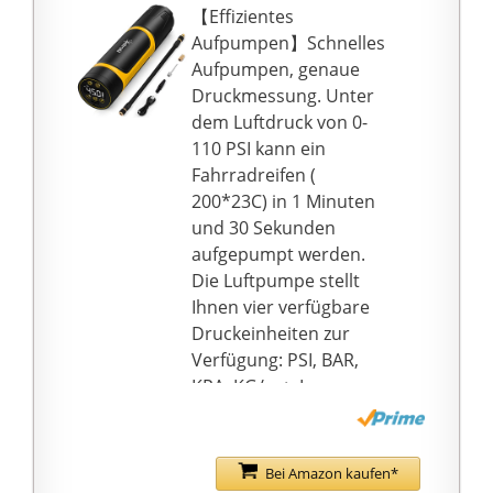
Luftverschluss, haben
【Effizientes
Sie keinen Druckverlust
Aufpumpen】Schnelles
- Kleine Düse für
Aufpumpen, genaue
Presta/Dunlop, Valve
Druckmessung. Unter
und große Düse für
dem Luftdruck von 0-
Schrader, Valve
110 PSI kann ein
Fahrradreifen (
200*23C) in 1 Minuten
und 30 Sekunden
aufgepumpt werden.
Die Luftpumpe stellt
Ihnen vier verfügbare
Druckeinheiten zur
Verfügung: PSI, BAR,
KPA, KG/c㎡. Im
Lieferumfang enthalten
sind außerdem eine
amerikanische Düse,
Bei Amazon kaufen*
eine französische Düse