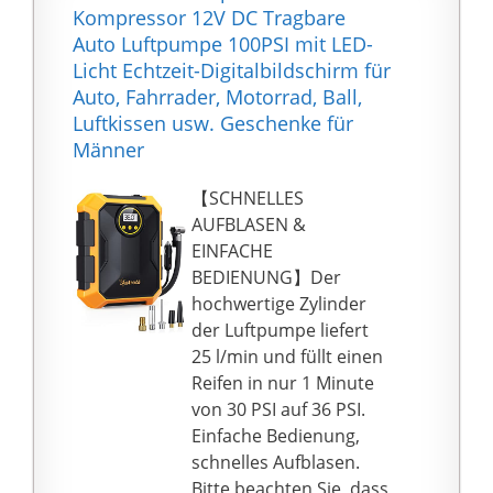
ohne Anschluss an die
Kompressor 12V DC Tragbare
seine Kollegen (±1 PSI).
Stromversorgung
Auto Luftpumpe 100PSI mit LED-
HINWEIS: Stoppen Sie
laufen, klein und leicht.
Licht Echtzeit-Digitalbildschirm für
die Pumpe beim
Die Produktgröße
Auto, Fahrrader, Motorrad, Ball,
Entlüften rechtzeitig,
(ohne Luftröhre)
Luftkissen usw. Geschenke für
wenn die gesamte
beträgt 124 x 71 x 45,3
Männer
unerwünschte Luft
mm, was bequem in
entwichen ist, um eine
der Tasche aufgehängt
【SCHNELLES
zu starke Entlüftung zu
werden kann.
AUFBLASEN &
vermeiden.
Eingebauter Lithium-
EINFACHE
【QUALITÄTSWERKZEU
Akku, Typ-C-
BEDIENUNG】Der
G】High-Tech-
Ladeanschluss. (Warme
hochwertige Zylinder
Luftkompressor
Erinnerung: Typ-C-
der Luftpumpe liefert
kombiniert mit TEFLON-
Ladekabel und Netzteil
25 l/min und füllt einen
Kolbendichtung und
sind nicht im
Reifen in nur 1 Minute
hochfestem
Lieferumfang
von 30 PSI auf 36 PSI.
technischen Kunststoff,
enthalten)
Einfache Bedienung,
die WHALE SHARK
【Eingebaute LED-
schnelles Aufblasen.
ermöglicht es Ihnen, 5
Leuchten】Der digitale
Bitte beachten Sie, dass