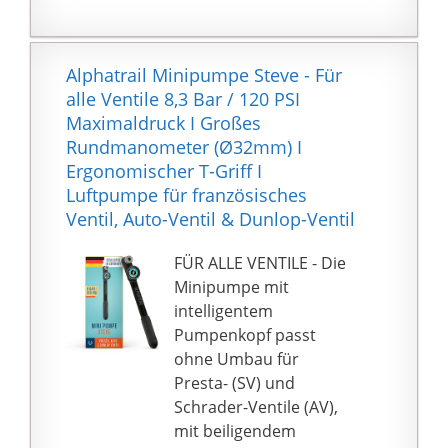
hohen Preis.
rechtzeitig aufladen,
wenn er einen geringen
Stromverbrauch
Alphatrail Minipumpe Steve - Für
aufweist
alle Ventile 8,3 Bar / 120 PSI
4 Düsen
Maximaldruck I Großes
unterschiedlicher
Rundmanometer (Ø32mm) I
Größe: Jede Luftpumpe
Ergonomischer T-Griff I
eignet sich zum
Luftpumpe für französisches
Aufpumpen und
Ventil, Auto-Ventil & Dunlop-Ventil
Entleeren
verschiedener
FÜR ALLE VENTILE - Die
Schlauchboote wie
Minipumpe mit
Luftmatratzen,
intelligentem
Schlauchboote,
Pumpenkopf passt
Schwimmringe usw
ohne Umbau für
2 in 1 Aufblasen und
Presta- (SV) und
Entleeren: Mit der
Schrader-Ventile (AV),
elektrischen Luftpumpe
mit beiligendem