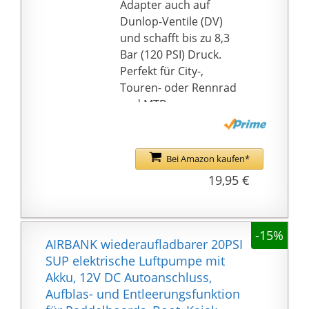
können Sie schnell und
Adapter auch auf
einfach aufpumpen und
Dunlop-Ventile (DV)
Luft ablassen, der
und schafft bis zu 8,3
maximale Luftdruck
Bar (120 PSI) Druck.
beträgt 3447Pa und ist
Perfekt für City-,
25-mal schneller als die
Touren- oder Rennrad
Manuelle Luftpumpen
und MTB.
KOMPAKT UND LEICHT -
Verschwindet mit 27 cm
Länge und nur 113 g
Bei Amazon kaufen*
Gewicht problemlos in
19,95 €
jeder Tasche und hält
mit der mitgelieferten
Halterung rüttelsicher
-15%
am Bike.
AIRBANK wiederaufladbarer 20PSI
LEISTUNGSFÄHIG &
SUP elektrische Luftpumpe mit
KOMFORTABEL - Mit
Akku, 12V DC Autoanschluss,
großem Sperrhebel für
Aufblas- und Entleerungsfunktion
festen Halt auf dem