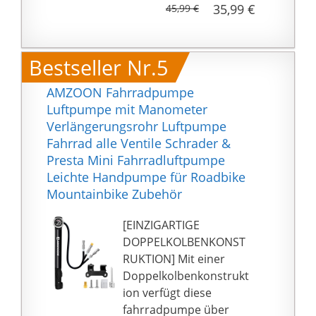
35,99 €
45,99 €
und eine Luftnadel in
Kugelform, geeignet für
E-Bikes，Fahrräder，
Bestseller Nr.5
Autos, Motorräder,
Bälle, Elektroroller usw.
AMZOON Fahrradpumpe
【5 Intelligente Modi &
Luftpumpe mit Manometer
Einfache Bedienung】5
Verlängerungsrohr Luftpumpe
intelligente
Fahrrad alle Ventile Schrader &
Aufpumpmodi(Fahrrad-
Presta Mini Fahrradluftpumpe
, Motorrad-, Auto-, Ball-
Leichte Handpumpe für Roadbike
und
Mountainbike Zubehör
benutzerdefinierter
Modus) für Sie zur
[EINZIGARTIGE
Auswahl. Im
DOPPELKOLBENKONST
benutzerdefinierten
RUKTION] Mit einer
Modus können Sie
Doppelkolbenkonstrukt
Druckwert basierend
ion verfügt diese
auf dem aufblasbaren
fahrradpumpe über