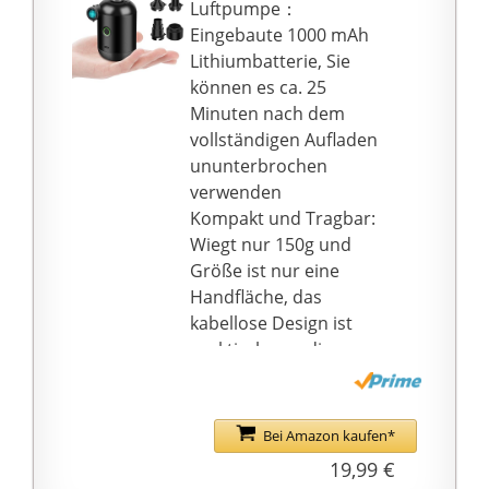
Fahrradreifentyp.
Luftpumpe：
sicher, dass der
️WAS SIE ERHALTEN -
Eingebaute 1000 mAh
Füllschlauch fest mit
Ihre Pumpe.
Lithiumbatterie, Sie
dem Anschluss der
Rahmenmontagesatz
können es ca. 25
manuellen Luftpumpe
mit Befestigungsband.
Minuten nach dem
verbunden ist.
Nadelaufsätze zum
vollständigen Aufladen
Aufblasen von
ununterbrochen
Sportbällen. Zubehör
verwenden
für Schlauchboote.
Kompakt und Tragbar:
Anweisungen.
Wiegt nur 150g und
️WARUM BEI
Größe ist nur eine
VELOCHAMPION
Handfläche, das
KAUFEN – Wir stellen
kabellose Design ist
seit über 12 Jahren
praktisch, um die
Pumpen her und
Luftpumpe überall hin
entwickeln effiziente
mitzunehmen
Fahrradausrüstung und
Mit Batterie
Bei Amazon kaufen*
Zubehör für jeden
Kontrollleuchte, Sie
19,99 €
Radfahrertyp ohne den
können den Akku