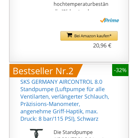
hochtemperaturbestän
dig Widerstand,
breitere und dickere
Pumpenbasis,
rutschfest, einfacher
Bei Amazon kaufen*
schnell aufzublasen
20,96 €
Präzisionsgefertigt mit
erstklassigem Dual-
Easy-Indikator-
Bestseller Nr.2
-32%
Pumpenkopf, der
sowohl auf Shrader- als
SKS GERMANY AIRCONTROL 8.0
auch auf Presta-Ventile
Standpumpe (Luftpumpe für alle
passt, sodass Sie vor
Ventilarten, verlängerter Schlauch,
einem Rennen oder
Präzisions-Manometer,
Training ein schnelles,
angenehme Griff-Haptik, max.
genaues und
Druck: 8 bar/115 PSI), Schwarz
zuverlässiges
Aufpumpen erhalten.
Die Standpumpe
Ideal für Rennteams,