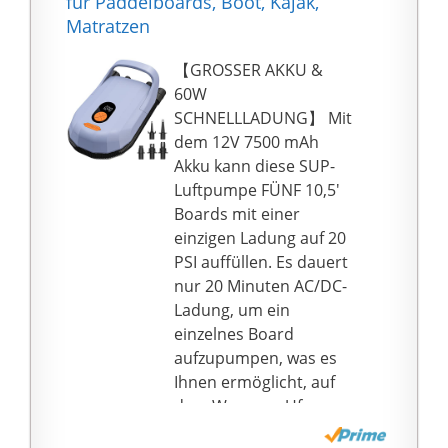
für Paddelboards, Boot, Kajak,
Ventil, 1.5"-
Matratzen
Rundmanometer (Ø 32
mm) zur genauen
【GROSSER AKKU &
Druckanzeige und
60W
klappbarer T-Griff für
SCHNELLLADUNG】 Mit
komfortables Pumpen.
dem 12V 7500 mAh
ROBUST & LANGLEBIG -
Akku kann diese SUP-
Widerstandsfähiges
Luftpumpe FÜNF 10,5'
Aluminium und
Boards mit einer
hochwertiger
einzigen Ladung auf 20
Kunststoff macht die
PSI auffüllen. Es dauert
Pumpe besonders
nur 20 Minuten AC/DC-
robust und sorgt dafür,
Ladung, um ein
dass ihre Funktion für
einzelnes Board
lange Zeit erhalten
aufzupumpen, was es
bleibt.
Ihnen ermöglicht, auf
LEBENSLANGE
dem Weg zum Ufer
GARANTIE - Wir geben
bereit zu sein, und 2,5
auf alle unsere Pumpen