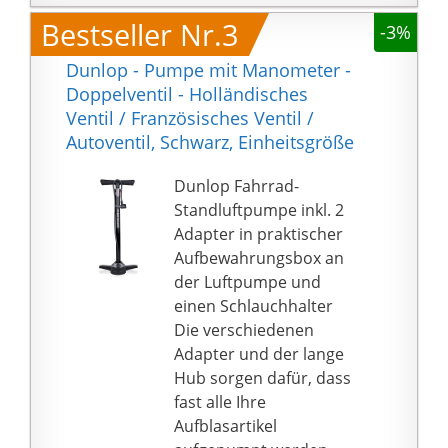
versehentliche
aus.
Bestseller Nr.3
Reifenplatzer
-3%
Optimales
Leistungsstark und
Fahrradzubehör mit
Dunlop - Pumpe mit Manometer -
multifunktional -
hoher Genauigkeit: Zur
Doppelventil - Holländisches
Enthält einen
präzisen Druckkontrolle
Ventil / Französisches Ventil /
Multifunktionsadapter,
verfügt die hochwertige
Autoventil, Schwarz, Einheitsgröße
4 Metallstiftnadeln, 2
Standpumpe über ein
konische Düsen, kann
Präzisionsmanometer
Dunlop Fahrrad-
für Berg-, BMX- und
mit praktischer Anzeige
Standluftpumpe inkl. 2
Kinderbreitreifen sowie
in bar und PSI.
Adapter in praktischer
für die dünneren
Made in Germany: Die
Aufbewahrungsbox an
Hochdruckreifen von
AIRCONTROL 8.0
der Luftpumpe und
Straßen- und
Standpumpe sowie
einen Schlauchhalter
Pendlerfahrrädern und
nahezu alle Produkte
Die verschiedenen
Elektrofahrzeugen
von SKS GERMANY
Adapter und der lange
aufgepumpt werden ,
werden in Deutschland
Hub sorgen dafür, dass
Motorräder, Luftkissen,
hergestellt und bieten
fast alle Ihre
Schwimmring,
einen überzeugenden
Aufblasartikel
Basketball, Fußball,
Qualitätsnachweis.