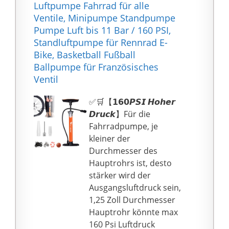
Luftpumpe Fahrrad für alle
kann leicht in jeder
Einstellung der
Ventile, Minipumpe Standpumpe
Szene verwendet
luftpumpe fahrrad auf
Pumpe Luft bis 11 Bar / 160 PSI,
werden. Eingebaute
den Hochdruckmodus
Standluftpumpe für Rennrad E-
3*1500 mAh Lithium-
die Energie um
Bike, Basketball Fußball
Batterie, die die
35{33af30f2a963d96d20
Ballpumpe für Französisches
Akkulaufzeit länger
1520417dd5de90fe66b2
Ventil
macht. Außerdem passt
3fa580147c745bd41ea2
die kompakte Größe
e9f632} reduziert
✅🛒【𝟭𝟲𝟬𝙋𝙎𝙄 𝙃𝙤𝙝𝙚𝙧
problemlos in Ihrem
werden.
𝘿𝙧𝙪𝙘𝙠】Für die
Auto, Ihren
[VERLÄNGERUNGSROH
Fahrradpumpe, je
Fahrradträger oder
R UND PRÄZISES
kleiner der
Rucksack. Die tragbare
MANOMETER] Die
Durchmesser des
Luftpumpe verfügt über
Fahrrad pumpe hat
Hauptrohrs ist, desto
eine eingebaute
einen langen und
stärker wird der
versteckte
flexiblen
Ausgangsluftdruck sein,
Aufbewahrungsbox,
Schlauch,pumpe
1,25 Zoll Durchmesser
und Sie können das
bequem sie auch sein
Hauptrohr könnte max
Ventilzubehör in die
mag, verwendet
160 Psi Luftdruck
Aufbewahrungsbox