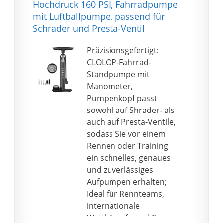
Hochdruck 160 PSI, Fahrradpumpe
kannst du alle
mit Luftballpumpe, passend für
Fahrräder aufpumpen:
Schrader und Presta-Ventil
E-Bike, MTB, Rennrad
und Stadtrad
Präzisionsgefertigt:
【PRÄZISE
CLOLOP-Fahrrad-
DRUCKANZEIGE】-
Standpumpe mit
Fahrradpumpe max 160
Manometer,
PSI / 11 Bar
Pumpenkopf passt
Hochdruckkapazität,
sowohl auf Shrader- als
ergonomische Fahrrad-
auch auf Presta-Ventile,
Standpumpe mit
sodass Sie vor einem
Manometer, genauer
Rennen oder Training
Luftdruck kann beim
ein schnelles, genaues
Aufpumpen angezeigt
und zuverlässiges
werden, so dass es
Aufpumpen erhalten;
einfacher zu sehen ist
Ideal für Rennteams,
und leicht in den
internationale
richtigen Druck passt,
Wettkämpfe und Cross-