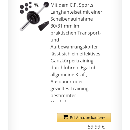
Griffflächen
Mit dem C.P. Sports
ausgestattet, was das
Langhantelset mit einer
Abrutschen der Hände
Scheibenaufnahme
während des Trainings
30/31 mm im
verhindert.
praktischen Transport-
Unsere Gewichte sind
und
mit einer Sand-Zement
Aufbewahrungskoffer
Mischung gefüllt und
lässt sich ein effektives
mit Kunststoff
Ganzkörpertraining
überzogen, was ein
durchführen. Egal ob
sehr geräuscharmes
allgemeine Kraft,
Training garantiert.
Ausdauer oder
gezieltes Training
bestimmter
Muskelgruppen
angestrebt wird, mit
diesem Langhantelset
Bei Amazon kaufen*
können vielfältige
59,99 €