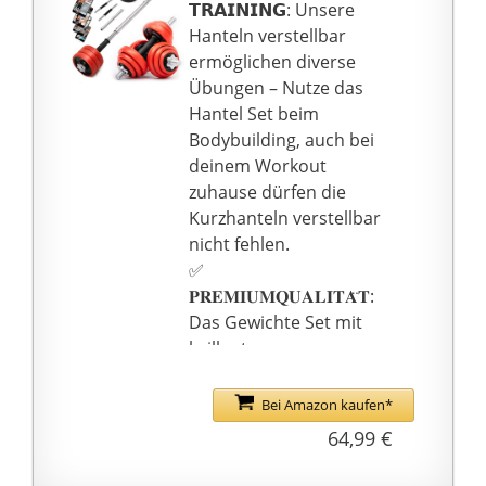
sind aufgrund ihrer
𝗧𝗥𝗔𝗜𝗡𝗜𝗡𝗚: Unsere
Beschaffenheit sehr
Hanteln verstellbar
langlebig und bleiben
ermöglichen diverse
auch bei starker
Übungen – Nutze das
Beanspruchung
Hantel Set beim
formstabil
Bodybuilding, auch bei
deinem Workout
zuhause dürfen die
Kurzhanteln verstellbar
nicht fehlen.
✅
𝐏𝐑𝐄𝐌𝐈𝐔𝐌𝐐𝐔𝐀𝐋𝐈𝐓𝐀̈𝐓:
Das Gewichte Set mit
brillanter
Verarbeitungsqualität
und ausgesuchten
Bei Amazon kaufen*
Materialien
64,99 €
ermöglichen dir
jahrelang ein sorgloses