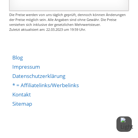
rutschfester Riffelung
nutzen, anstatt
an der Oberfläche
mehrere Sets zu
Die Preise werden von uns täglich geprüft, dennoch können Änderungen
sorgen für einen
kaufen.
der Preise möglich sein. Alle Angaben sind ohne Gewähr. Die Preise
verstehen sich inklusive der gesetzlichen Mehrwertsteuer.
sicheren und
⭐⭐⭐⭐⭐
Zuletzt aktualisiert am: 22.03.2023 um 19:59 Uhr.
komfortablen Halt; die
DOPPELVERSCHLUSS:
4 Sternverschlüsse
Spezielles Doppel-Spin-
verhindern, dass die
Lock-Muttern-Design
Hantelscheiben nervig
bedeutet doppelte
Blog
klappern
Sicherheit. Wenn Sie
Impressum
beide Verschlüsse
Datenschutzerklärung
festziehen, können Sie
* = Affiliatelinks/Werbelinks
ohne Sorge trainieren
und sicher sein, dass
Kontakt
Hantelscheiben
Sitemap
während des Trainings
nicht herunterfallen
werden.
⭐⭐⭐⭐⭐ ANTI-RUTSCH-