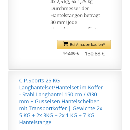
überzogen, was ein
4x 2,5 kg, 6x 1,25 kg
sehr geräuscharmes
Durchmesser der
Training garantiert.
Hantelstangen beträgt
30 mm! Jede
Hantelstange verfügt
über zwei
Schraubverschlüsse,
Bei Amazon kaufen*
die zur Fixierung der
130,88 €
142,88 €
Gewichte auf der
Stange dienen und
verhindern, dass die
Scheiben von der
C.P.Sports 25 KG
Stange rutschen.
Langhantelset/Hantelset im Koffer
Sowohl die beiden
- Stahl Langhantel 150 cm / Ø30
Kurzhantelstangen als
mm + Gusseisen Hantelscheiben
auch die
mit Transportkoffer | Gewichte 2x
Langhantelstange und
5 KG + 2x 3KG + 2x 1 KG + 7 KG
SZ Stange sind mit
Hantelstange
rutschfesten