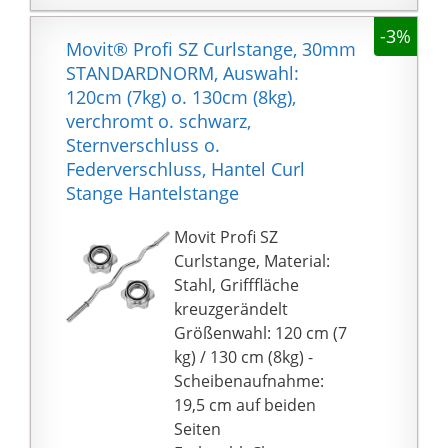
Training.
-3%
✅ 𝐆𝐄𝐍𝐈𝐀𝐋𝐄
Movit® Profi SZ Curlstange, 30mm
𝐀𝐍𝐓𝐈𝐑𝐔𝐓𝐒𝐂𝐇𝐅𝐋𝐀̈𝐂𝐇𝐄:
STANDARDNORM, Auswahl:
Wir fertigen die Hantel
120cm (7kg) o. 130cm (8kg),
verstellbar mit speziell
verchromt o. schwarz,
gerändelter Grifffläche
Sternverschluss o.
und sorgen damit für
Federverschluss, Hantel Curl
den perfekten Grip. Die
Stange Hantelstange
Gewichte werden mit
Hilfe von
Movit Profi SZ
Sternverschlüssen
Curlstange, Material:
fixiert.
Stahl, Grifffläche
✅ 𝐓𝐑𝐀𝐈𝐍𝐈𝐍𝐆 𝐌𝐈𝐓
kreuzgerändelt
𝐀𝐔𝐒𝐖𝐀𝐇𝐋: Das
Größenwahl: 120 cm (7
Hantelset Kurz und
kg) / 130 cm (8kg) -
Langhantel ermöglicht
Scheibenaufnahme:
Fitness für den
19,5 cm auf beiden
gesamten
Seiten