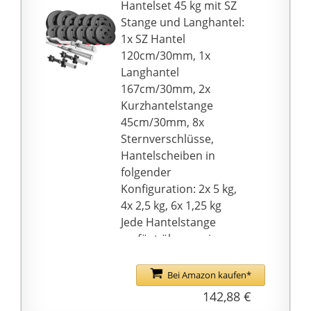
Hantelset 45 kg mit SZ
Stange und Langhantel:
1x SZ Hantel
120cm/30mm, 1x
Langhantel
167cm/30mm, 2x
Kurzhantelstange
45cm/30mm, 8x
Sternverschlüsse,
Hantelscheiben in
folgender
Konfiguration: 2x 5 kg,
4x 2,5 kg, 6x 1,25 kg
Jede Hantelstange
verfügt über zwei
Schraubverschlüsse,
die zur Fixierung der
Bei Amazon kaufen*
Gewichte auf der
142,88 €
Stange dienen und