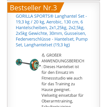
2,5 kg und 2 x
Bestseller Nr.3
Gewichtsscheiben, je 5
kg werden geliefert
GORILLA SPORTS® Langhantel Set -
⭐⭐⭐⭐⭐
19,3 kg / 20 kg, Aerobic, 130 cm, 6
PERSONALISIEREN SIE
Hantelscheiben, 2x1,25kg, 2x2,5kg,
IHR TRAINING:
2x5kg Gewichte, 30mm, Gusseisen,
Berücksichtigen Sie Ihre
Federverschlüsse - Hantelset, Pump
persönlichen Ziele und
Set, Langhantelset (19,3 kg)
Fähigkeiten und passen
Sie dieses
💪 GROßER
Langhantelset Ihrem
ANWENDUNGSBEREICH
Trainingplan an
: Dieses Hantelset ist
⭐⭐⭐⭐⭐ PRAKTISCH:
für den Einsatz im
Zwei 20 cm lange Griffe
Fitnessstudio wie auch
an der Langhantel
für das Training zu
haben eine rutschfeste
Hause geeignet.
Oberfläche, die dafür
Vielseitig einsetzbar für
sorgt, dass Ihre Hände
Oberarmtraining,
nicht von der Stange
Schultertraining,