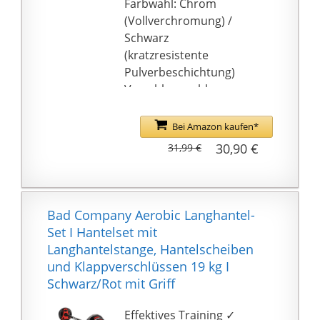
Bewegungsapparat – so
Farbwahl: Chrom
trainierst du gezielt und
(Vollverchromung) /
effizient!
Schwarz
✅ 𝗗𝗔𝗦 𝗡𝗘𝗢𝗟𝗬𝗠𝗣-
(kratzresistente
𝗩𝗘𝗥𝗦𝗣𝗥𝗘𝗖𝗛𝗘𝗡: Wir
Pulverbeschichtung)
sind ein kleines Start-up
Verschlusswahl:
aus Berlin und möchten
Sternverschluss /
mit hochwertigstem
Federverschluss
Bei Amazon kaufen*
Equipment dein
Stärke: Ø 30 mm
30,90 €
31,99 €
Training um ein
Standardnorm,
Vielfaches erweitern
Maximalbelastbarkeit:
und dir ein sorgloses
150 kg, Hantel Curl
Workout ermöglichen.
Stange Hantelstange
Bad Company Aerobic Langhantel-
Set I Hantelset mit
Langhantelstange, Hantelscheiben
und Klappverschlüssen 19 kg I
Schwarz/Rot mit Griff
Effektives Training ✓