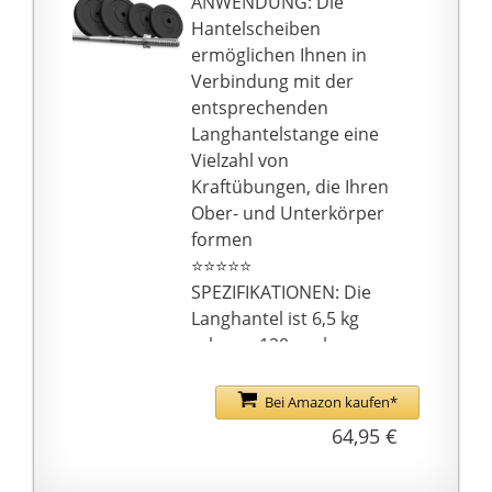
ANWENDUNG: Die
⭐⭐⭐⭐⭐ SICHER: Die
Hantelscheiben
Stange für das
ermöglichen Ihnen in
Krafttraining erlaubt
Verbindung mit der
maximal 300 kg
entsprechenden
schwere Scheiben, die
Langhantelstange eine
mit den
Vielzahl von
Sternverschlüssen fest
Kraftübungen, die Ihren
geschlossen werden
Ober- und Unterkörper
formen
⭐⭐⭐⭐⭐
SPEZIFIKATIONEN: Die
Langhantel ist 6,5 kg
schwer, 120 cm lang
und ist aus Stahl
gefertigt und hat einen
Bei Amazon kaufen*
Lochdurchmesser von
64,95 €
30 mm; 2 x
Gewichtsscheiben, je