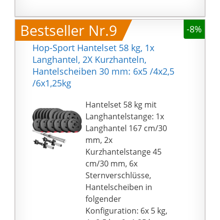
verhindern, dass die
Scheiben von der
Bestseller Nr.9
-8%
Stange rutschen.
Sowohl die beiden
Hop-Sport Hantelset 58 kg, 1x
Kurzhantelstangen als
Langhantel, 2X Kurzhanteln,
auch die
Hantelscheiben 30 mm: 6x5 /4x2,5
Langhantelstange und
/6x1,25kg
SZ Stange sind mit
rutschfesten
Hantelset 58 kg mit
Griffflächen
Langhantelstange: 1x
ausgestattet, was das
Langhantel 167 cm/30
Abrutschen der Hände
mm, 2x
während des Trainings
Kurzhantelstange 45
verhindert.
cm/30 mm, 6x
Unsere Gewichte sind
Sternverschlüsse,
mit einer Sand-Zement
Hantelscheiben in
Mischung gefüllt und
folgender
mit Kunststoff
Konfiguration: 6x 5 kg,