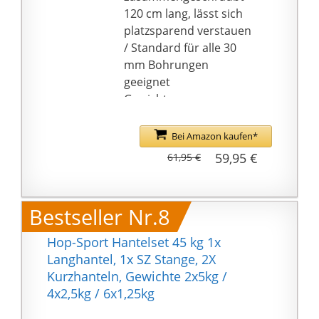
29kg Gewicht), 2x
💪MULTIFUNKTIONAL:
120 cm lang, lässt sich
Kurzhantel-
Unser Langhantel-Set
platzsparend verstauen
Griffstangen, 1x
kann Ihnen helfen, Ihre
/ Standard für alle 30
gepolstertes
Ausdauer für jede
mm Bohrungen
Langhantel-Mittelstück,
Sportart zu entwickeln,
geeignet
4x Sternverschlüsse mit
mehr Kalorien zu
Gewichte:
Schraubgewinde
verbrennen und Ihre
hochverdichtetes
(Gesamtgewicht
kardiovaskuläre Fitness
Zement mit Kunststoff
Bei Amazon kaufen*
vollständig montiert
zu verbessern
ummantelt.
30kg). Farbe blau-
59,95 €
61,95 €
Bodenschonendes und
schwarz.
leises Training möglich
Keine Rotation: Die
Bestseller Nr.8
Scheiben fixieren sich
durch Mulden und
Hop-Sport Hantelset 45 kg 1x
Noppen miteinander
Langhantel, 1x SZ Stange, 2X
inkl. Schnellspanner
Kurzhanteln, Gewichte 2x5kg /
zum Fixieren der
4x2,5kg / 6x1,25kg
Gewichte