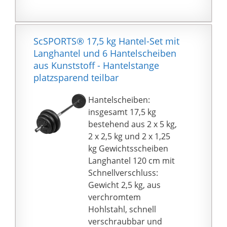
persönliche
Trainingsziele
verwirklicht werden!
Typische Übungen sind
ScSPORTS® 17,5 kg Hantel-Set mit
Bankdrücken,
Langhantel und 6 Hantelscheiben
Kniebeugen und
aus Kunststoff - Hantelstange
Kreuzheben. Einsetzbar
platzsparend teilbar
ist dieses Langhantelset
überall - egal ob für
Hantelscheiben:
Kraftsport,
insgesamt 17,5 kg
Crosstraining, Fitness-
bestehend aus 2 x 5 kg,
oder Heimsport.
2 x 2,5 kg und 2 x 1,25
Hantelübungen sind
kg Gewichtsscheiben
optimal für die
Langhantel 120 cm mit
Stärkung und
Schnellverschluss:
Ausbildung der Bizeps-,
Gewicht 2,5 kg, aus
Trizeps, Schulter-,
verchromtem
Brust-, Gesäß-, Bein-
Hohlstahl, schnell
und auch
verschraubbar und