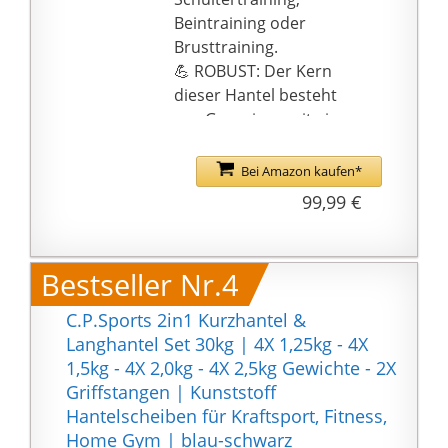
abrutschen
Beintraining oder
⭐⭐⭐⭐⭐
Brusttraining.
BENUTZERFREUNDLICH:
💪 ROBUST: Der Kern
Die Gewichtsscheiben
dieser Hantel besteht
sind mit Zement gefüllt
aus Gusseisen mit einer
und mit einem
dicken farbenfrohen
haltbaren,
Gummibeschichtung,
Bei Amazon kaufen*
bodenfreundlichen
was sie besonders
99,99 €
Kunststoffüberzug
bodenschonend,
versehen, so dass sie
langlebig und
Ihren Fußbodenbelag
rutschfest macht - in
Bestseller Nr.4
nicht beschädigen
hochwertiger
Studioqualität.
C.P.Sports 2in1 Kurzhantel &
💪 PRAKTISCH: Dank der
Langhantel Set 30kg | 4X 1,25kg - 4X
2 Schnellverschlüsse
1,5kg - 4X 2,0kg - 4X 2,5kg Gewichte - 2X
können Sie die
Griffstangen | Kunststoff
Langhantel mühelos
Hantelscheiben für Kraftsport, Fitness,
mit Hantelscheiben
Home Gym | blau-schwarz