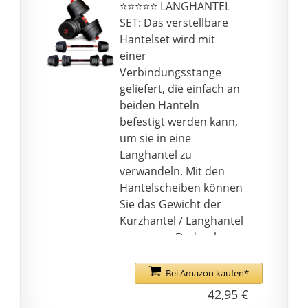
Beton- und Sandfüllung
⭐⭐⭐⭐⭐ LANGHANTEL
– Sie werden über viele
SET: Das verstellbare
Jahre hinweg Freude an
Hantelset wird mit
diesen Hanteln haben!
einer
[Extra Anschlussgriff]
Verbindungsstange
Im Lieferumfang ist eine
geliefert, die einfach an
zusätzliche 20 cm lange
beiden Hanteln
Hantelstange
befestigt werden kann,
enthalten, sodass Sie
um sie in eine
dieses Kurzhantelset in
Langhantel zu
eine Langhantel
verwandeln. Mit den
verwandeln können,
Hantelscheiben können
um mit einer größeren
Sie das Gewicht der
Bandbreite an
Kurzhantel / Langhantel
Bewegungsmustern
anpassen. Dadurch
trainieren zu können
können Sie unser
[12 cm rutschfeste
Kurzhantel- /
Bei Amazon kaufen*
Griffe] Die robusten
Langhantelset für viele
42,95 €
Stangen mit
Übungen effizient