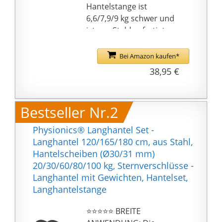
Hantelstange ist
6,6/7,9/9 kg schwer und
ist aus Stahl gefertigt
und hat einen
Durchmesser von 30
Bei Amazon kaufen*
mm
38,95 €
⭐⭐⭐⭐⭐ KOMPATIBEL:
Der Gewichtshebebügel
ist für alle
Bestseller Nr.2
standardmäßigen 30/31
mm Scheiben geeignet
Physionics® Langhantel Set -
⭐⭐⭐⭐⭐ PRAKTISCH:
Langhantel 120/165/180 cm, aus Stahl,
Zwei 20 cm lange Griffe
Hantelscheiben (Ø30/31 mm)
an der Fitnessstange
20/30/60/80/100 kg, Sternverschlüsse -
haben eine rutschfeste
Langhantel mit Gewichten, Hantelset,
Oberfläche, die dafür
Langhantelstange
sorgt, dass Ihre Hände
nicht von der Stange
⭐⭐⭐⭐⭐ BREITE
abrutschen