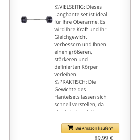
Nackenauflage. Die mit
Kreuzheben,
💪VIELSEITIG: Dieses
einem verdichteten
Kniebeugen,
Langhantelset ist ideal
Mineralgranulat-
Schulterdrücken uvm.
für Ihre Oberarme. Es
Gemisch gefüllten
wird Ihre Kraft und Ihr
Hantelscheiben passen
Gleichgewicht
dank 30mm Bohrung
verbessern und Ihnen
auch für andere
einen größeren,
Hantelstangen mit
stärkeren und
entsprechender
definierten Körper
Scheibenaufnahme, für
verleihen
maximale Flexibilität!
💪PRAKTISCH: Die
PROFESSIONELL
Gewichte des
konzipierte
Hantelsets lassen sich
Trainingsgeräte und
schnell verstellen, da
Zubehör bieten wir Dir
sie einfach auf die
als Deutschlands
Hantelstange
größter Hersteller und
aufgeschoben und
Bei Amazon kaufen*
Lieferant für
durch Federverschlüsse
89,99 €
erstklassiges