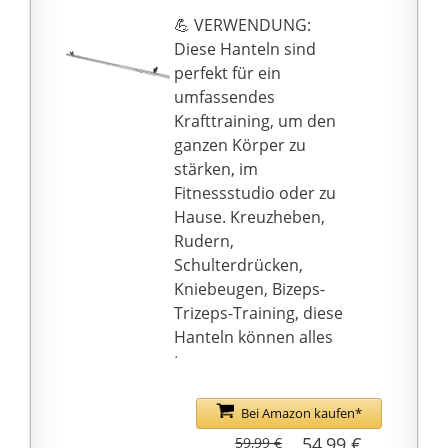
Wie viele Kilos du
💪 VERWENDUNG:
stemmen kannst, liegt
Diese Hanteln sind
in deiner Hand! Ob im
perfekt für ein
Liegen zum
umfassendes
Bankdrücken oder auf
Krafttraining, um den
dem optionalen
ganzen Körper zu
Langhantelständer zum
stärken, im
olympischen Reißen,
Fitnessstudio oder zu
unsere
Hause. Kreuzheben,
Langhantelstange
Rudern,
bietet dir so Einiges.
Schulterdrücken,
wuuhoo, Sport frei!
Kniebeugen, Bizeps-
MEHR ZU HENRY.
Trizeps-Training, diese
Material: Stahl
Hanteln können alles
verchromt I Länge: 180
tun.
cm oder 150 cm oder
💪 QUALITÄT: Unsere
120 cm I Durchmesser
Langhantelstange ist
Bei Amazon kaufen*
für die
aus Stahl gefertigt und
54,99 €
59,99 €