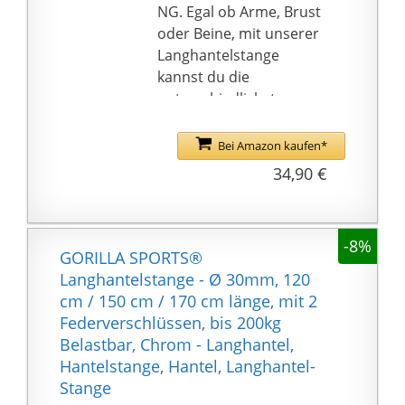
Trainieren ohne
NG. Egal ob Arme, Brust
Langhantelstange gibt
oder Beine, mit unserer
es spezielle Eingriffe.
Langhantelstange
Langhantel mit
kannst du die
Gewichten ✓ Das
unterschiedlichsten
Hantel-Set enthält eine
Muskelgruppen
Langhantel-Stange, zwei
beanspruchen.
Bei Amazon kaufen*
ABS-Klappverschlüsse
QUALITÄT. Henrys
34,90 €
und sechs
Scheibenaufnahme ist
Gewichtsscheiben,
gleitgelagert. Lege
gestaffelt in 2 x 1,25 kg,
einfach deine Gewichte
-8%
2 x 2,5 kg und 2 x 5 kg.
auf und los geht's!
GORILLA SPORTS®
Seine Griffflächen sind
Langhantelstange - Ø 30mm, 120
kreuzgerändelt und
cm / 150 cm / 170 cm länge, mit 2
bieten dir auch bis zur
Federverschlüssen, bis 200kg
letzten Wiederholung
Belastbar, Chrom - Langhantel,
sicheren Halt.
Hantelstange, Hantel, Langhantel-
INDIVIDUELLES
Stange
GANKZÖRPERTRAINING.