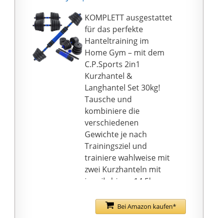
bestücken und das
Gewicht wechseln,
KOMPLETT ausgestattet
sodass Sie nicht viel
für das perfekte
Zeit verlieren.
Hanteltraining im
💪 LEICHT ZU
Home Gym – mit dem
HANDHABEN: Die
C.P.Sports 2in1
Oberfläche und die drei
Kurzhantel &
ergonomischen Griffe
Langhantel Set 30kg!
der Kurzhantelscheiben
Tausche und
machen unsere
kombiniere die
Scheiben nicht nur
verschiedenen
geeignet für Lang- oder
Gewichte je nach
Kurzhantelübungen,
Trainingsziel und
sondern auch sehr
trainiere wahlweise mit
bequem mit bloßen
zwei Kurzhanteln mit
Händen zu greifen,
jeweils bis zu 14,5kg
ideal für
Gewicht oder einer
Isolationsübungen.
Langhantel mit bis zu
Bei Amazon kaufen*
💪 LIEFERUMFANG: In
30kg Gesamtgewicht,