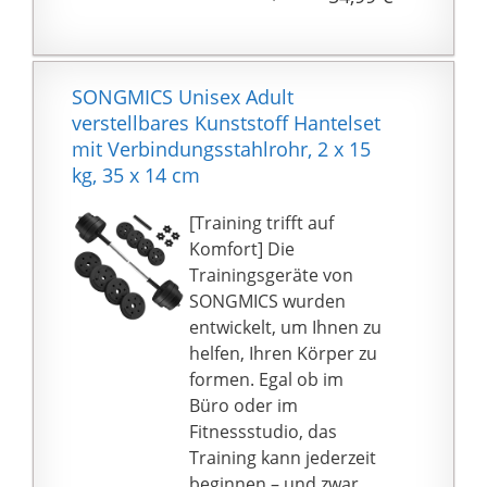
Scheibenaufnahme: 25
verfügt über eine
mm I 1 Zoll - System
hervorragende
Verarbeitung und
hochwertige Gelenke,
SONGMICS Unisex Adult
die zusammen dafür
verstellbares Kunststoff Hantelset
sorgen, dass Sie diese
mit Verbindungsstahlrohr, 2 x 15
Stange jahrelang
kg, 35 x 14 cm
nutzen können.
💪 SICHER: Die
[Training trifft auf
Hantelstange hat eine
Komfort] Die
Rändelung mit
Trainingsgeräte von
doppelter
SONGMICS wurden
Griffmarkierung für
entwickelt, um Ihnen zu
einen perfekten Griff
helfen, Ihren Körper zu
und ein stabiles
formen. Egal ob im
Drehlager für mehr
Büro oder im
Gleichgewicht und
Fitnessstudio, das
Sicherheit beim
Training kann jederzeit
Training. Darüber
beginnen – und zwar