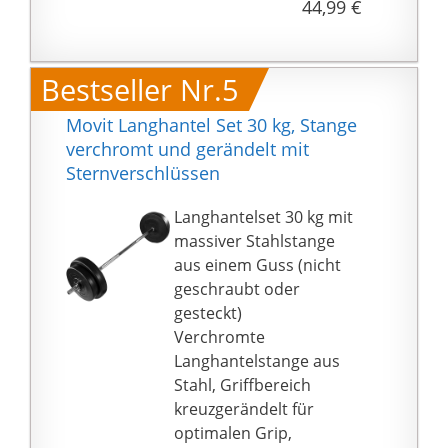
44,99 €
diesem Set bekommen
für ein effektives
Sie 6 Hantelscheiben,
Krafttraining, gezielten
eine Hantelstange und
Muskelaufbau sowie
Bestseller Nr.5
2 Federverschlüsse.
mehr Power und
Fitness!
Movit Langhantel Set 30 kg, Stange
MULTIFUNKTIONAL
verchromt und gerändelt mit
dank einfacher und
Sternverschlüssen
genialer Konstruktion!
Die Kurzhantel-
Langhantelset 30 kg mit
Griffstangen nehmen
massiver Stahlstange
entweder beidseitig
aus einem Guss (nicht
Hantelscheiben auf
geschraubt oder
oder lassen sich
gesteckt)
alternativ an den Enden
Verchromte
des gepolsterten
Langhantelstange aus
Langhantel-Mittelstücks
Stahl, Griffbereich
anschrauben und
kreuzgerändelt für
ergeben so eine
optimalen Grip,