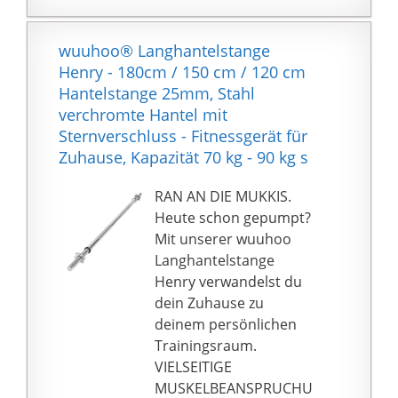
Die hochwertigen
Hantelscheiben
bestehen aus einer
wuuhoo® Langhantelstange
robusten
Henry - 180cm / 150 cm / 120 cm
Kunststoffummantelun
Hantelstange 25mm, Stahl
g und sind mit einer
verchromte Hantel mit
verdichteten
Sternverschluss - Fitnessgerät für
Zementmischung
Zuhause, Kapazität 70 kg - 90 kg s
gefüllt.
Optimaler Grip ✓ Der
RAN AN DIE MUKKIS.
Moosgummi-Überzug
Heute schon gepumpt?
entlang der
Mit unserer wuuhoo
Hantelstange sorgt für
Langhantelstange
einen festen Halt beim
Henry verwandelst du
Krafttraining. ABS-
dein Zuhause zu
Klappverschlüsse
deinem persönlichen
ermöglichen schnelles
Trainingsraum.
und sicheres Fixieren
VIELSEITIGE
der Scheiben. Für das
MUSKELBEANSPRUCHU