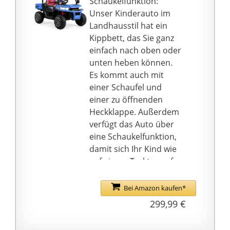
Schaukelfunktion:
Rahmenhandgriffs ganz
Unser Kinderauto im
einfach tragbar. Der
Landhausstil hat ein
Reppy ist leicht und
Kippbett, das Sie ganz
kompakt, wodurch er
einfach nach oben oder
sich nach dem Spielen
unten heben können.
problemlos verstauen
Es kommt auch mit
lässt.
einer Schaufel und
Der Schalensitz des
einer zu öffnenden
Reppy lässt sich per
Heckklappe. Außerdem
Drehknopf im Sitz ganz
verfügt das Auto über
einfach verstellen. Ganz
eine Schaukelfunktion,
ohne Werkzeug! Dank
damit sich Ihr Kind wie
des niedrigen Sitzes
auf einem Traktor auf
braucht das Lenkrad
dem Land fühlt.
nicht verstellt zu
Fernbedienung & Slow-
Bei Amazon kaufen*
werden. Ganz gleich, in
Start-Funktion: Unser
299,99 €
welcher Sitzposition –
Kinderauto lässt Kinder
das Lenkrad ist für das
nicht nur echten