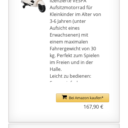
lizenzierte VESPA
verschleißfest wie die
Details. Er hat eine
Aufsitzmotorrad für
üblichen Gummireifen,
ergonomische
Kleinkinder im Alter von
aber Reifenpannen
Sitzfläche, einen kleinen
3-6 Jahren (unter
gehören der
Wendekreis, eine
Aufsicht eines
Vergangenheit an!
Anhängerkupplung
Erwachsenen) mit
vorne und hinten,
einem maximalen
sowie abriebfeste
Fahrergewicht von 30
Räder
kg. Perfekt zum Spielen
BIG Markenqualität -
im Freien und in der
Robustheit, Stärke und
Halle.
Widerstandsfähigkeit
Leicht zu bedienen:
sind die Kern-Werte der
Super einfach zu
Marke BIG. Die
bedienen. Drücken Sie
Produkte spiegeln sich
einfach den
Bei Amazon kaufen*
darin und in einem
Start/Stopp-Knopf und
167,90 €
kindgerechten,
treten Sie auf das
ergonomischen Design
Pedal, um
wider
vorwärts/rückwärts zu