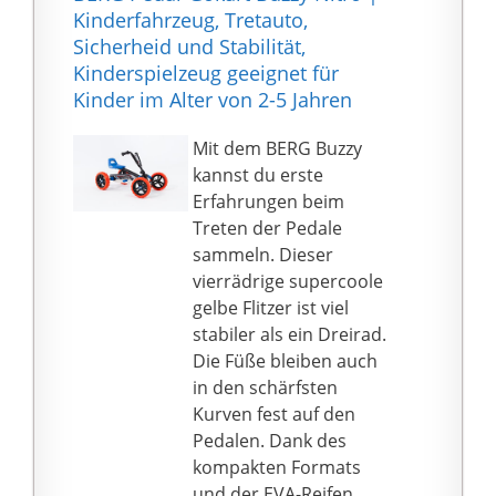
der Bewegung mit dem
Kinderfahrzeug, Tretauto,
Dreirad auch ein
Sicherheid und Stabilität,
Training der
Kinderspielzeug geeignet für
Beweglichkeit des
Kinder im Alter von 2-5 Jahren
gesamten Körpers. Das
ist purer Fahrspaß für
Mit dem BERG Buzzy
Kinder bei dem
kannst du erste
zusätzlich noch die
Erfahrungen beim
Koordination und die
Treten der Pedale
Geschicklichkeit
sammeln. Dieser
gefördert wird.
vierrädrige supercoole
Das Kinder Trike ist aus
gelbe Flitzer ist viel
einem stabilen
stabiler als ein Dreirad.
Stahlrohr-Rahmen
Die Füße bleiben auch
aufgebaut welcher mit
in den schärfsten
bewährten und leicht
Kurven fest auf den
laufenden Scooter
Pedalen. Dank des
Rollen bestückt ist. Der
kompakten Formats
Fahrer sitzt bequem in
und der EVA-Reifen