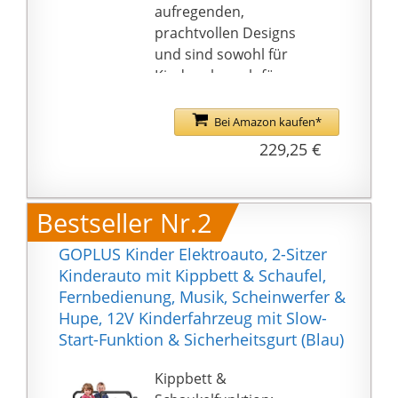
aufregenden,
prachtvollen Designs
und sind sowohl für
Kinder als auch für
Eltern bequem zu
handhaben. Einfach
Bei Amazon kaufen*
fantastische
229,25 €
Spielgeräte!
Mit einem auffallenden
Reppy stiehlt dein Kind
Bestseller Nr.2
überall in der
Nachbarschaft die
GOPLUS Kinder Elektroauto, 2-Sitzer
Show. Allein schon der
Kinderauto mit Kippbett & Schaufel,
niedrige Schalensitz
Fernbedienung, Musik, Scheinwerfer &
und das auffallende
Hupe, 12V Kinderfahrzeug mit Slow-
Sportlenkrad sind echte
Start-Funktion & Sicherheitsgurt (Blau)
Hingucker! Für
Erwachsene ist der
Kippbett &
Reppy dank des