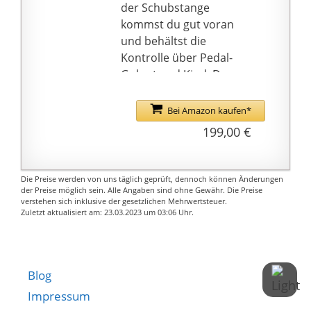
zusätzlich zum Spielen
der Schubstange
im Freien an. Es genießt
kommst du gut voran
zahlreiche positive
und behältst die
Meinungen und
Kontrolle über Pedal-
Empfehlungen von
Gokart und Kind. Da
zufriedenen Kunden
der Buzzy besonders
stabil ist, bleibt er
Bei Amazon kaufen*
immer sicher aufrecht
199,00 €
stehen, auch bei
beweglichen Kindern,
Hindernissen und
Die Preise werden von uns täglich geprüft, dennoch können Änderungen
kleinen Unebenheiten.
der Preise möglich sein. Alle Angaben sind ohne Gewähr. Die Preise
verstehen sich inklusive der gesetzlichen Mehrwertsteuer.
Der Buzzy 2-in-1 kann
Zuletzt aktualisiert am: 23.03.2023 um 03:06 Uhr.
dank des schaltbaren
Freilaufs in zwei
Ständen verwendet
werden. Im Pedalstand
Blog
kann das Kind wie bei
Impressum
einem normalen Buzzy