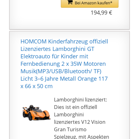
Lieder und 7
Praktische
Bei Amazon kaufen*
Hörgeschichten können
Fernbedienung: Ältere
194,99 €
von der Fahrkabine aus
Kinder können das
aktiviert werden.
Fahren alleine
Zudem gibt es drei
genießen. Wenn
Schnittstellen für
jüngere Kinder fahren,
HOMCOM Kinderfahrzeug offiziell
Abspielgeräte (AUX,
können Sie die
Lizenziertes Lamborghini GT
USB, TF-
Fernbedienung für
Elektroauto für Kinder mit
Kartensteckplatz),
Zusatzsteuerungen
Fernbedienung 2 x 35W Motoren
damit Ihr Kind fröhlich
verwenden,
Musik(MP3/USB/Bluetooth/ TF)
mit ihren
einschließlich
Licht 3–6 Jahre Metall Orange 117
Lieblingsliedern
Vorwärts/Rückwärts,
x 66 x 50 cm
herumdüsen kann.
Links/Rechts,
Produktdaten:
Geschwindigkeitswahl
Lamborghini lizenziert:
Gesamtmaße: 107L x
und Bremsen, um
Dies ist ein offiziell
62,5B x 44H cm.
Gefahren zu vermeiden.
Lamborghini
Sitzgröße: 32B x 19T cm.
Multimediafunktion: Am
lizenziertes V12 Vision
Geeignet für Kinder von
Lenkrad eines
Gran Turismo
3 bis 6 Jahren.
Elektroautos befindet
Spielzeug, mit Aspekten