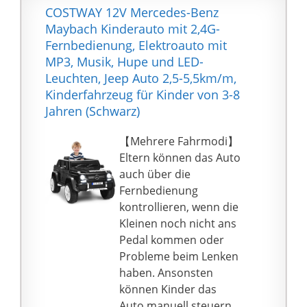
beschleunigen.
COSTWAY 12V Mercedes-Benz
Ultimativer Komfort mit
Maybach Kinderauto mit 2,4G-
weichem PU-Ledersitz.
Fernbedienung, Elektroauto mit
Sicher und stabil:
MP3, Musik, Hupe und LED-
Motorrad mit 4-Rad-
Leuchten, Jeep Auto 2,5-5,5km/m,
Design, 2 breiten
Kinderfahrzeug für Kinder von 3-8
Rädern und 2
Jahren (Schwarz)
Hilfsrädern, die die
Fahrt Ihres Babys viel
【Mehrere Fahrmodi】
sicherer und stabiler
Eltern können das Auto
machen, aber das
auch über die
stilvolle Aussehen nicht
Fernbedienung
beeinträchtigen. Bieten
kontrollieren, wenn die
eine sanfte und
Kleinen noch nicht ans
komfortable Fahrt.
Pedal kommen oder
Genießen Sie während
Probleme beim Lenken
der Fahrt Musik:
haben. Ansonsten
Ausgestattet mit
können Kinder das
Scheinwerfer und
Auto manuell steuern.