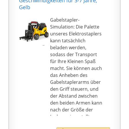
Geschwindigkeiten für 3-7 Jahre,
Sicherheitsgurt hält
Gelb
Ihren kleinen Schatz
sicher im Sitz. Zudem
Gabelstapler-
sorgen die breiten,
Simulation: Die Palette
robusten Reifen und
unseres Elektrostaplers
die effektive
kann tatsächlich
Stoßfederung für eine
beladen werden,
sanfte und ruhige
sodass der Transport
Fahrt. Die
für Ihre Kleinen Spaß
Höchstgeschwindigkeit
macht. Sie können auch
von 5 km/h entspricht
das Anheben des
dabei in etwa der
Gabelstaplerarms über
Schrittgeschwindigkeit
den Griff steuern, und
eines Erwachsenen.
der Abstand zwischen
Einzigartiger Fahrspaß:
den beiden Armen kann
Auch die
nach der Größe der
Audioausstattung kann
Ladung eingestellt
sich sehen lassen: 8
werden.