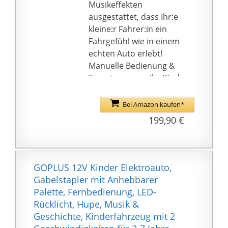
realistischer
Musikeffekten
Motorradsound
ausgestattet, dass Ihr:e
(Batterien enthalten)
kleine:r Fahrer:in ein
BIG-Büffelstark - Die
Fahrgefühl wie in einem
Marke BIG, der
echten Auto erlebt!
Hersteller des BIG-
Manuelle Bedienung &
Bobby-Car, ist einer der
Fernsteuerung: Ihr Kind
bedeutenden
kann bei der manuellen
Spielwarenproduzenten
Steuerung zwischen
Bei Amazon kaufen*
in Deutschland.
zwei
199,90 €
Produktionsstandort ist
Geschwindigkeitsstufen
in Burghaslach, in
wählen, während Sie als
Deutschland
Elternteil mithilfe der
Fernbedienung sogar
GOPLUS 12V Kinder Elektroauto,
drei
Gabelstapler mit Anhebbarer
Geschwindingkeitsstufe
Palette, Fernbedienung, LED-
n zur Verfügung haben.
Rücklicht, Hupe, Musik &
Sicherheit an erster
Geschichte, Kinderfahrzeug mit 2
Stelle: Der reißfeste