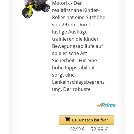
das Fahren noch mehr
Motorik - Der
Spaß. Außerdem sind
realitätsnahe Kinder-
die zwei Türen mit
Roller hat eine Sitzhöhe
Sicherheitsschlössern
von 29 cm. Durch
versehen.
lustige Ausflüge
【Tragbares &
trainieren die Kinder
langlebiges Design】
Bewegungsabläufe auf
Wenn der Akku zu
spielerische Art
schwach ist, kann das
Sicherheit - Für eine
Auto auch ganz einfach
hohe Kippstabilität
mit dem Griff
sorgt eine
geschoben werden.
Lenkeinschlagsbegrenz
Außerdem bietet die
ung. Der robuste
Aufbewahrungsbox viel
Körper, gemeinsam mit
Stauraum. Mit den
den breiten Reifen,
verschleißfesten PP-
garantieren sicheres
Rädern kann es
Fahren mit dem
Bei Amazon kaufen*
jahrelang verwendet
Rutschfahrzeug
52,99 €
62,99 €
werden.
Ruhiges Fahren - Die