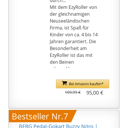
durch...
Buddy also besonders
ausgestattet und
Mit dem EzyRoller von
komfortabel.
garantiert einen leisen
der gleichnamigen
Fahrspaß. Durch die
Neuseeländischen
Achsschenkellenkung
Firma, ist Spaß für
hat das Fahrzeug einen
Kinder von ca. 4 bis 14
optimierten
Jahren garantiert. Die
Wendekreis.
Besonderheit am
Technische Details:
EzyRoller ist das mit
Größe 118x81x54 cm /
den Beinen
Gewicht 17,5 kg / Front-
schwenkbare
und Heckkupplung /
Vorderrad, welches
geschützter
durch die
Bei Amazon kaufen*
Kettenantrieb /
Schlängelbewegung
95,00 €
109,99 €
Kettenspannung
zum Antreiben des
einstellbar
Kinderfahrzeugs
genutzt wird.
Bestseller Nr.7
Das Kinderfahrzeug
bringt neben Spaß an
BERG Pedal-Gokart Buzzy Nitro |