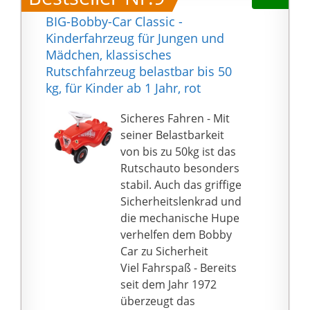
unabhängig
Flexibler Einsatz Spiel- &
BIG-Bobby-Car Classic -
voneinander. Somit
Fahrspaß Produktmaße
Kinderfahrzeug für Jungen und
bewegen sich die
► 110.0 x 77.0 x 54.0 cm
Mädchen, klassisches
Pedale beim Lenken
Produktgewicht ► 21.2
Rutschfahrzeug belastbar bis 50
nicht, und die Füße
Kg
kg, für Kinder ab 1 Jahr, rot
bleiben immer auf den
Pedalen. Fahren und
Sicheres Fahren - Mit
Lenken beeinflussen
seiner Belastbarkeit
sich also gegenseitig
von bis zu 50kg ist das
nicht; das kommt dem
Rutschauto besonders
Spielvergnügen sehr
stabil. Auch das griffige
zugute.
Sicherheitslenkrad und
Da bei einem Dreirad
die mechanische Hupe
Pedale und
verhelfen dem Bobby
Lenker/Lenkrad
Car zu Sicherheit
miteinander verbunden
Viel Fahrspaß - Bereits
sind, geht beim
seit dem Jahr 1972
Anfahren durch die Hin-
überzeugt das
und Herbewegung des