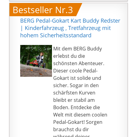
Kind immer bequem
Fahrspaß erleben,
Bestseller Nr.3
erreichbar. Der Reppy
sondern kommt auch
eignet sich für Kinder
mit einer
BERG Pedal-Gokart Kart Buddy Redster
von 2,5 bis 6 Jahren
Fernbedienung, mit der
| Kinderfahrzeug , Tretfahrzeug mit
EVA-Reifen bestehen
Eltern das Auto
hohem Sicherheitsstandard
aus einem Hightech-
fernsteuern können.
Schaumstoff. Dieses
Und es verwendet die
Mit dem BERG Buddy
Material ist für den
Slow-Start-Technologie,
erlebst du die
BERG Reppy die ideale
um die Sicherheit von
schönsten Abenteuer.
Alternative zu
Kindern effektiv zu
Dieser coole Pedal-
herkömmlichen
schützen.
Gokart ist solide und
Gummireifen mit
Stoßdämpfende Räder
sicher. Sogar in den
Schlauch und
& Scheinwerfer: Die 4
schärfsten Kurven
Mantel.Dank seiner
Räder des Fahrzeugs
bleibt er stabil am
Zusammensetzung ist
verfügen über
Boden. Entdecke die
der EVA-Reifen ebenso
Federaufhängungen,
Welt mit diesem coolen
verschleißfest wie die
sodass sie nicht nur
Pedal-Gokart! Sorgen
üblichen Gummireifen,
verschleißfest sind,
brauchst du dir
aber Reifenpannen
sondern auch Stöße
während deiner