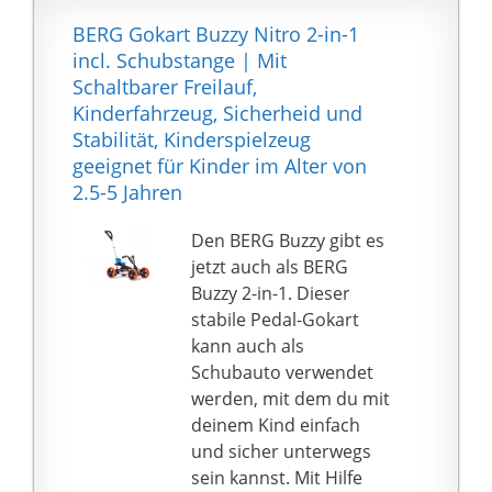
Das Auto besteht aus
Es ist lang und stabil
BERG Gokart Buzzy Nitro 2-in-1
brandneuem, welches
genug, damit sowohl
incl. Schubstange | Mit
verschleißfest und
ein Erwachsener als
Schaltbarer Freilauf,
formstabil ist. Durch
auch ein Kind
Kinderfahrzeug, Sicherheid und
den großen Sitz, das
gleichzeitig darauf
Stabilität, Kinderspielzeug
Federsystem und die 4
sitzen können
geeignet für Kinder im Alter von
stoßdämpfenden
Langlebige
2.5-5 Jahren
Räderist einetolle Fahrt
Gummiräder sorgen für
in jeglichem Terrain
ein erfolgreiches Spiel
Den BERG Buzzy gibt es
garantiert.
auch auf glatten
jetzt auch als BERG
Oberflächen wie
Buzzy 2-in-1. Dieser
Laminatböden
stabile Pedal-Gokart
Das Rutschauto
kann auch als
unterstützt die
Schubauto verwendet
Entwicklung des Kindes:
werden, mit dem du mit
es fördert die
deinem Kind einfach
körperliche Fitness und
und sicher unterwegs
Koordination und regt
sein kannst. Mit Hilfe