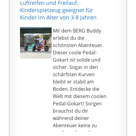
komfortables
Luftreifen und Freilauf,
Fahrerlebnis.
Fahrgefühl. Das
Kinderspielzeug geeignet für
Anwendungsbereich:
Fahrzeug wird mit extra
Kinder im Alter von 3-8 Jahren
Die verschleißfesten
breiten Reifen, einem
und rutschfesten Räder
niedrigen Schwerpunkt,
Mit dem BERG Buddy
eignen sich für
einer
erlebst du die
verschiedene flache
Vierradaufhängung und
schönsten Abenteuer.
Straßen im Innen- und
einem langsamen Start
Dieser coole Pedal-
Außenbereich. Unser
ausgestattet, damit
Gokart ist solide und
Elektroauto ist das
Kinder genug Zeit
sicher. Sogar in den
perfekte Geschenk für
haben, auf Hindernisse
schärfsten Kurven
Kinder im Alter von 3-7
zu reagieren.
bleibt er stabil am
Jahren mit einer
Kinderführung oder
Boden. Entdecke die
maximalen Zuladung
Fernbedienung: Kinder
Welt mit diesem coolen
von 30 kg.
können das
Pedal-Gokart! Sorgen
Spielzeugauto mit
brauchst du dir
direkter Lenkung und
während deiner
zwei
Abenteuer keine zu
Geschwindigkeitsstufen
machen, denn der