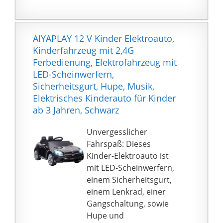
【Perfektes
beiden Räder des
Kindergeschenk】
Kinder-Bikes sind mit
Dieses akkubetriebene
abriebfestem
AIYAPLAY 12 V Kinder Elektroauto,
Auto ist ein tolles
Softmaterial
Kinderfahrzeug mit 2,4G
Geschenk für Kinder im
beschichtet. Dadurch
Ferbedienung, Elektrofahrzeug mit
Alter von 3 bis 8 Jahren
entstehen ein leises
LED-Scheinwerfern,
zu Weihnachten oder
Fahren und eine
Sicherheitsgurt, Hupe, Musik,
zum Geburtstag. Die
verbesserte
Elektrisches Kinderauto für Kinder
Geschwindigkeit sowie
Bodenhaftung des
ab 3 Jahren, Schwarz
die Richtung lässt sich
Kinder-Mopeds
leicht kontrollieren.
Mit Motorradsound -
Unvergesslicher
Für noch mehr Spaß
Fahrspaß: Dieses
und Action mit dem
Kinder-Elektroauto ist
Kinderfahrzeug ist ein
mit LED-Scheinwerfern,
elektronisches
einem Sicherheitsgurt,
Soundmodul
einem Lenkrad, einer
vorhanden. Bei jedem
Gangschaltung, sowie
Drücken ertönt ein
Hupe und