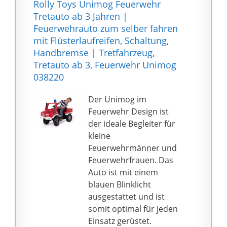
Rolly Toys Unimog Feuerwehr
für die Installation und
Anhalten rückwärts zu
Spaß im Freien,
Tretauto ab 3 Jahren |
Vorsichtsmaßnahmen.
fahren. Dadurch fährt
sondern fördern auch
Feuerwehrauto zum selber fahren
sich der BERG Buddy
Muskelkraft und
mit Flüsterlaufreifen, Schaltung,
ausgesprochen einfach
Koordination
Handbremse | Tretfahrzeug,
und leicht!
LANGLEBIGES DESIGN:
Tretauto ab 3, Feuerwehr Unimog
Dank der vier Räder
Der robuste
038220
bietet der BERG Buddy
Stahlrohrrahmen,
eine ausgezeichnete
sowie der 3-fach
Der Unimog im
Stabilität. So kannst du
verstellbare Schalensitz
Feuerwehr Design ist
schnell und sicher auch
machen das Tretauto
der ideale Begleiter für
durch enge Kurven
zu einem langjährigen
kleine
fahren. Der BERG
und mitwachsenden
Feuerwehrmänner und
Buddy ist mit einer
Begleiter
Feuerwehrfrauen. Das
Pendelachse
FAHRSPASS FÜR KLEIN
Auto ist mit einem
ausgestattet. Dank
& GROSS: Das Pedal Car
blauen Blinklicht
dieser Achse können
ist für Kinder von 4-8
ausgestattet und ist
die Vorderräder etwas
Jahren geeignet. Es ist
somit optimal für jeden
nach oben und unten
bis zu einem Gewicht
Einsatz gerüstet.
pendeln, um