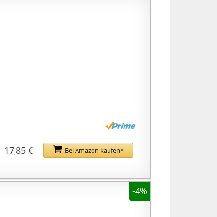
17,85 €
Bei Amazon kaufen*
-4%