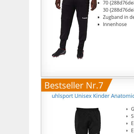
70 {288d76de
30 {288d76de
Zugband in de
Innenhose
Bestseller Nr.7
uhlsport Unisex Kinder Anatomic
G
S
E
E