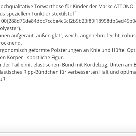
ochqualitative Torwarthose für Kinder der Marke ATTONO.
us speziellem Funktionstextilstoff
100{288d76de84dbc7ccbe4c5cf2b5b23f89f18958db6ed45b0
olyester).
nnen aufgeraut, außen glatt, weich, angenehm, leicht, robust
rocknend.
rgonomisch geformte Polsterungen an Knie und Hüfte. Op
en Körper - sportliche Figur.
n der Taille mit elastischem Bund mit Kordelzug. Unten am 
lastisches Ripp-Bündchen für verbesserten Halt und optima
uß.