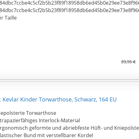
84dbc7ccbe4c5cf2b5b23f89f18958db6ed45b0e29ee73e8f9668
84dbc7ccbe4c5cf2b5b23f89f18958db6ed45b0e29ee73e8f966
r Taille
39,95 €
 Kevlar Kinder Torwarthose, Schwarz, 164 EU
epolsterte Torwarthose
trapazierfähiges Interlock-Material
rgonomisch geformte und abriebfeste Hüft- und Kniepolst
lastischer Bund mit verstellbarer Kordel