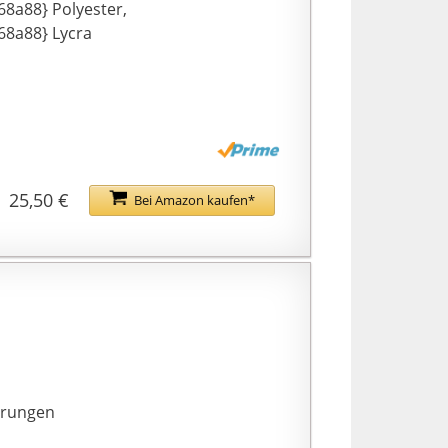
a88} Polyester,
8a88} Lycra
25,50 €
Bei Amazon kaufen*
erungen