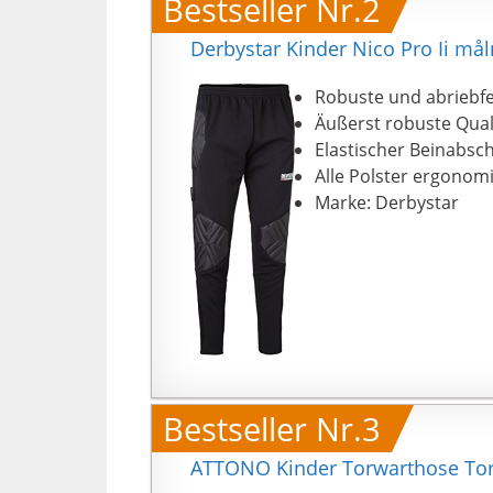
Bestseller Nr.2
Derbystar Kinder Nico Pro Ii m
Robuste und abriebfe
Äußerst robuste Qual
Elastischer Beinabsc
Alle Polster ergonom
Marke: Derbystar
Bestseller Nr.3
ATTONO Kinder Torwarthose Torw