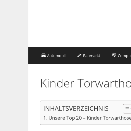
Zum
Inhalt
springen
Automobil
Baumarkt
Compute
Kinder Torwarth
INHALTSVERZEICHNIS
Unsere Top 20 – Kinder Torwarthos