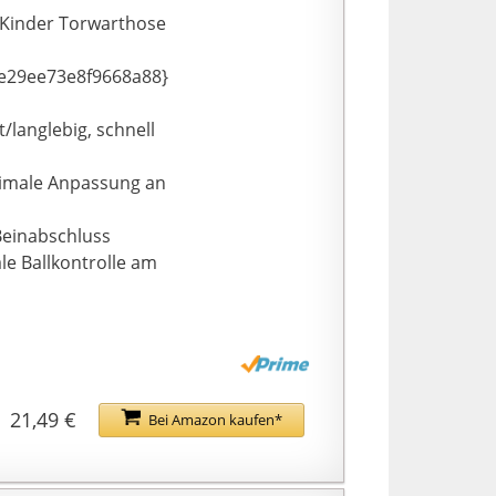
 Kinder Torwarthose
e29ee73e8f9668a88}
/langlebig, schnell
timale Anpassung an
Beinabschluss
le Ballkontrolle am
21,49 €
Bei Amazon kaufen*