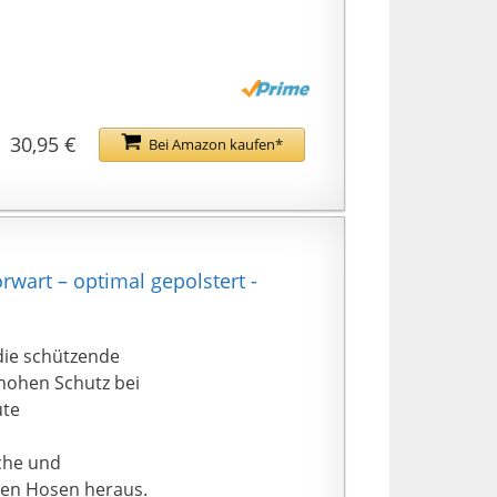
30,95 €
Bei Amazon kaufen*
wart – optimal gepolstert -
ie schützende
hohen Schutz bei
ute
che und
ren Hosen heraus.