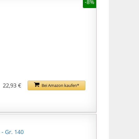
-8%
22,93 €
Bei Amazon kaufen*
- Gr. 140