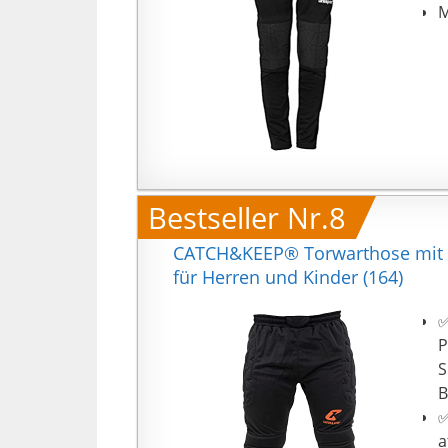
M
Bestseller Nr.8
CATCH&KEEP® Torwarthose mit Pol
für Herren und Kinder (164)
✅
P
S
B
✅
a