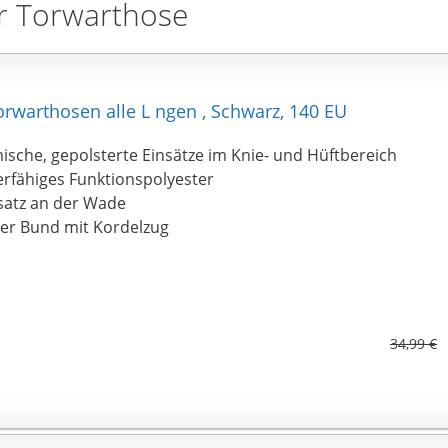
r Torwarthose
orwarthosen alle L ngen , Schwarz, 140 EU
sche, gepolsterte Einsätze im Knie- und Hüftbereich
erfähiges Funktionspolyester
satz an der Wade
her Bund mit Kordelzug
34,99 €