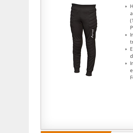
H
a
(
P
I
t
E
d
I
e
F