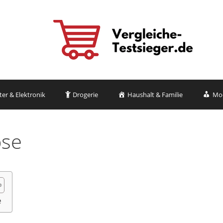
r & Elektronik
Drogerie
Haushalt & Familie
Mo
ose
e