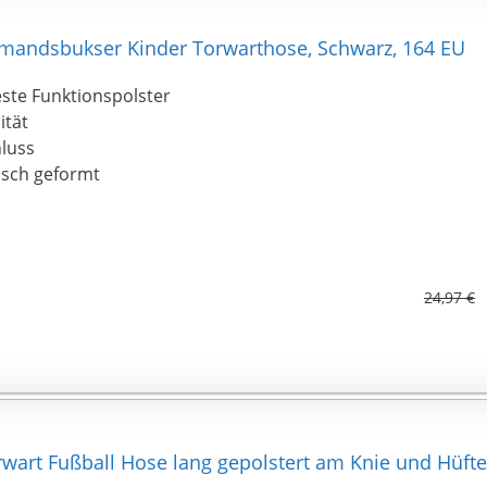
ålmandsbukser Kinder Torwarthose, Schwarz, 164 EU
ste Funktionspolster
ität
hluss
isch geformt
24,97 €
art Fußball Hose lang gepolstert am Knie und Hüfte 