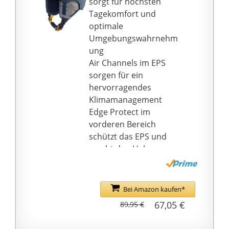
sorgt für höchsten
Technologie-Sanitized /
Tagekomfort und
Perfekt abgestimmt /
optimale
Angenehm anfühlen /
Umgebungswahrnehm
Reflektierendes Logo
ung
auf der Vorderseite /
Air Channels im EPS
Universalgröße
sorgen für ein
hervorragendes
Klimamanagement
Edge Protect im
vorderen Bereich
schützt das EPS und
macht den Helm
robuster
Genaue
Größeneinstellung
Bei Amazon kaufen*
durch ein flexibles
67,05 €
89,95 €
Anpassungsystem mit
einem großen, griffigen