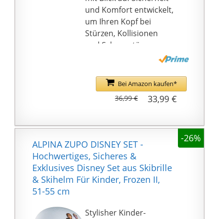
und Komfort entwickelt,
um Ihren Kopf bei
Stürzen, Kollisionen
und Schneestürzen zu
schützen.
Für jede Person eine
Größe: Inklusion ist für
Bei Amazon kaufen*
uns sehr wichtig.
33,99 €
36,99 €
Unsere Kollektion von
Skihelmen Damen,
Skihelmen Herren und
-26%
Skihelmen Kinder
ALPINA ZUPO DISNEY SET -
umfasst eine breite
Hochwertiges, Sicheres &
Palette von Größen und
Exklusives Disney Set aus Skibrille
Farben: Weiß/Pink,
& Skihelm Für Kinder, Frozen II,
Blau/Weiß,
51-55 cm
Schwarz/Mint,
Schwarz/Grau. Diese
Stylisher Kinder-