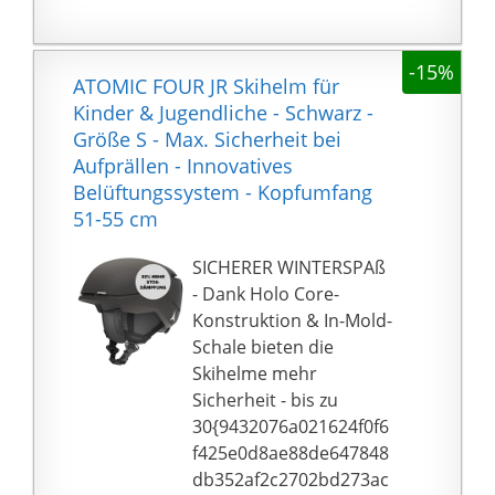
über leichte und
strapazierfähige EPS-
Polystyrol-Schalen, die
-15%
ATOMIC FOUR JR Skihelm für
Stress und Druck bei
Kinder & Jugendliche - Schwarz -
Stürzen absorbieren.
Größe S - Max. Sicherheit bei
Für noch mehr Komfort
Aufprällen - Innovatives
verfügen die Skihelme
Belüftungssystem - Kopfumfang
Damen und Herren
51-55 cm
über integrierte
atmungsaktive Thermo
SICHERER WINTERSPAß
Ohrenschützer für
- Dank Holo Core-
zusätzlichen
Konstruktion & In-Mold-
Ohrenschutz und
Schale bieten die
herausnehmbare Vlies-
Skihelme mehr
Innenfutter , die sanft
Sicherheit - bis zu
auf Ihre Haut ist und
30{9432076a021624f0f6
einfach
f425e0d8ae88de647848
herausgenommen und
db352af2c2702bd273ac
gewaschen werden