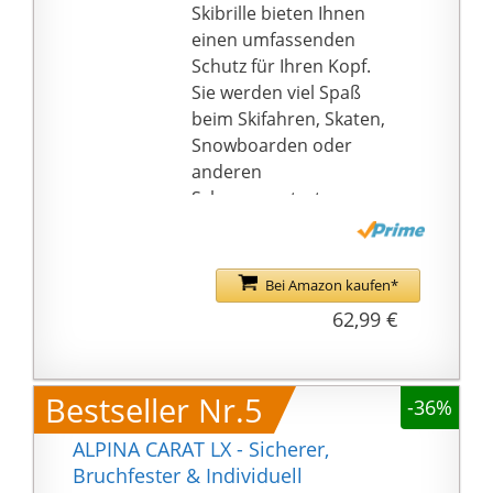
Skibrille bieten Ihnen
einen umfassenden
Schutz für Ihren Kopf.
Sie werden viel Spaß
beim Skifahren, Skaten,
Snowboarden oder
anderen
Schneesportarten
haben! Bietet mehr als
10 Farben und 4
Größen zur Auswahl.
Bei Amazon kaufen*
☃【Umfassender
62,99 €
Schutz】Der Skihelm
und die Brille sind aus
hochwertigem Material
Bestseller Nr.5
-36%
gefertigt. Sie alle
erfüllen die
ALPINA CARAT LX - Sicherer,
Sicherheitszertifizierun
Bruchfester & Individuell
g. Der Helm ist stoßfest