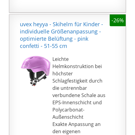
länger, ist antibakteriell
und leicht zu waschen.
-26%
Cap für den täglichen
uvex heyya - Skihelm für Kinder -
Gebrauch und alle
individuelle Größenanpassung -
Formen der
optimierte Belüftung - pink
körperlichen Aktivität.
confetti - 51-55 cm
Besonders
empfehlenswert für
Leichte
Motorradhelme, Rad-
Helmkonstruktion bei
oder Kletterhelme
höchster
sowie Wintersportarten
Schlagfestigkeit durch
wie Skifahren und
die untrennbar
Snowboarden.
verbundene Schale aus
VIELSEITIGE KAPPE FÜR
EPS-Innenschicht und
DEN ALLTAG - Diese
Polycarbonat-
Outdoor-Mütze hält
Außenschicht
Ihren Kopf garantiert
Exakte Anpassung an
warm unter dem
den eigenen