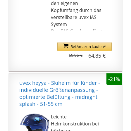
den eigenen
Kopfumfang durch das
verstellbare uvex IAS
System
Das FAS-Gurtband lässt
sich leicht und
stufenlos exakt an die
Bei Amazon kaufen*
eigene Kopfform
64,85 €
69,95 €
anpassen
Klug konzipierte
Lüftungskanäle führen
-21%
frische Luft nach innen
uvex heyya - Skihelm für Kinder -
und warme Luft nach
individuelle Größenanpassung -
außen
optimierte Belüftung - midnight
Herausnehmbare,
splash - 51-55 cm
wechselbare
Innenausstattung
Leichte
(waschbar)
Helmkonstruktion bei
höchster