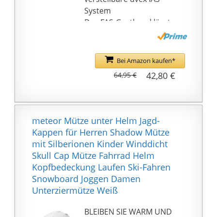
System
Das FAS-Gurtband lässt
sich leicht und
stufenlos exakt an die
eigene Kopfform
Bei Amazon kaufen*
anpassen
42,80 €
64,95 €
Einhändiges Öffnen des
Helms durch den
anatomisch geformten
Komfortverschluss
meteor Mütze unter Helm Jagd-
uvex monomatic
Kappen für Herren Shadow Mütze
Klug konzipierte
mit Silberionen Kinder Winddicht
Lüftungskanäle führen
Skull Cap Mütze Fahrrad Helm
frische Luft nach innen
Kopfbedeckung Laufen Ski-Fahren
und warme Luft nach
Snowboard Joggen Damen
außen
Unterziermütze Weiß
BLEIBEN SIE WARM UND