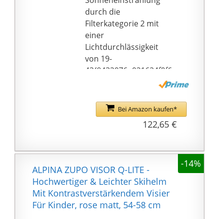
Sonneneinstrahlung
Piste besser vor
durch die
Verrutschen geschützt
Filterkategorie 2 mit
ist.
einer
ATOMIC - Als
Lichtdurchlässigkeit
Familienunternehmen
von 19-
stehen für uns
43{9432076a021624f0f6
Nachhaltigkeit &
f425e0d8ae88de647848
Innovation im
db352af2c2702bd273ac
Mittelpunkt. In unserem
b0e9f0}
Bei Amazon kaufen*
Sortiment findest Du
Exakte Anpassung an
122,65 €
Alles für das perfekte
den eigenen
Ski-Erlebnis.
Kopfumfang durch das
#WeareSkiing
verstellbare uvex IAS
-14%
System
ALPINA ZUPO VISOR Q-LITE -
Einhändiges Öffnen des
Hochwertiger & Leichter Skihelm
Helms durch den
Mit Kontrastverstärkendem Visier
anatomisch geformten
Für Kinder, rose matt, 54-58 cm
Komfortverschluss