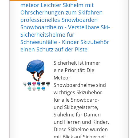
Mischung aus
meteor Leichter Skihelm mit
Baumwolle, Polyester
Ohrschernungen zum Skifahren
und Elasthan; Die
professionelles Snowboarden
Sturmhaube passt sich
Snowboardhelm - Verstellbare Ski-
der Kopfform an,
Sicherheitshelme für
trocknet schnell und
Schneeunfälle - Kinder Skizubehör
reizt die empfindliche
einen Schutz auf der Piste
Kinderhaut nicht
Sicherheit ist immer
eine Priorität: Die
Meteor
Snowboardhelme sind
wichtiges Skizubehör
für alle Snowboard-
und Skibegeisterte,
Skihelme für Damen
und Herren und Kinder.
Diese Skihelme wurden
mit Blick auf Sicherheit