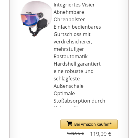
uvex monomatic
Integriertes Visier
Klug konzipierte
Abnehmbare
Lüftungskanäle führen
Ohrenpolster
frische Luft nach innen
Einfach bedienbares
und warme Luft nach
Gurtschloss mit
außen
verdrehsicherer,
mehrstufiger
Rastautomatik
Hardshell garantiert
eine robuste und
schlagfeste
Außenschale
Optimale
Stoßabsorption durch
kleine Luftkammern
Bei Amazon kaufen*
119,99 €
139,95 €