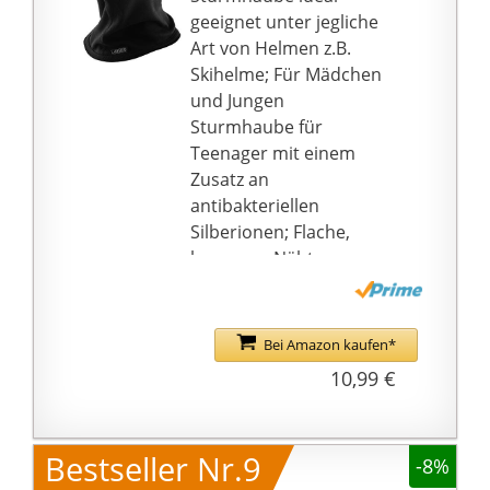
geeignet unter jegliche
Art von Helmen z.B.
Skihelme; Für Mädchen
und Jungen
Sturmhaube für
Teenager mit einem
Zusatz an
antibakteriellen
Silberionen; Flache,
bequeme Nähte;
Universelle Größe
Eine Augenöffnung;
Schützt sehr gut vor
Bei Amazon kaufen*
Kälte; Absorbiert
10,99 €
Feuchtigkeit und lässt
die Haut gut atmen
Atmungsaktive und
Bestseller Nr.9
-8%
widerstandsfähige