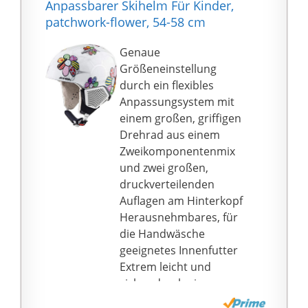
Anpassbarer Skihelm Für Kinder,
und durchtrittsicher.
patchwork-flower, 54-58 cm
Weder der Helm noch
die Schutzbrille können
Genaue
entfernt werden, um
Größeneinstellung
Ihren Kopf effektiv vor
durch ein flexibles
Verletzungen zu
Anpassungsystem mit
schützen. Der Skihelm
einem großen, griffigen
ist nach ASTM F2024
Drehrad aus einem
und CE EN1077
Zweikomponentenmix
zertifiziert. Und die
und zwei großen,
Skibrille ist von der FDA
druckverteilenden
zugelassen.
Auflagen am Hinterkopf
☃【Hervorragende
Herausnehmbares, für
Belüftung】Skihelm mit
die Handwäsche
12
geeignetes Innenfutter
Belüftungsöffnungen
Extrem leicht und
für hervorragende
sicher durch eine
Belüftung. Es ist
vollständige