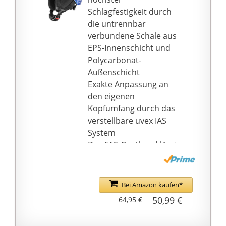
Schlagfestigkeit durch
die untrennbar
verbundene Schale aus
EPS-Innenschicht und
Polycarbonat-
Außenschicht
Exakte Anpassung an
den eigenen
Kopfumfang durch das
verstellbare uvex IAS
System
Das FAS-Gurtband lässt
sich leicht und
stufenlos exakt an die
eigene Kopfform
Bei Amazon kaufen*
anpassen
50,99 €
64,95 €
Einhändiges Öffnen des
Helms durch den