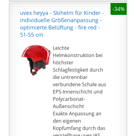
anatomisch geformten
-34%
Komfortverschluss
uvex heyya - Skihelm für Kinder -
uvex monomatic
individuelle Größenanpassung -
Klug konzipierte
optimierte Belüftung - fire red -
Lüftungskanäle führen
51-55 cm
frische Luft nach innen
und warme Luft nach
Leichte
außen
Helmkonstruktion bei
höchster
Schlagfestigkeit durch
die untrennbar
verbundene Schale aus
EPS-Innenschicht und
Polycarbonat-
Außenschicht
Exakte Anpassung an
den eigenen
Kopfumfang durch das
verstellbare uvex IAS