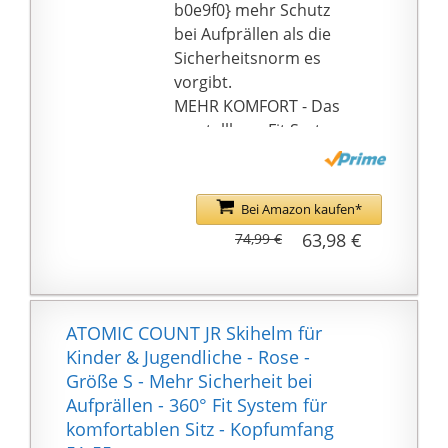
b0e9f0} mehr Schutz
kann. Ihr neuer Herren-
bei Aufprällen als die
Skihelm oder Damen-
Sicherheitsnorm es
Skihelm ist echt
vorgibt.
sportlich, Skihelm mit
MEHR KOMFORT - Das
Visier Herren oder
verstellbare Fit System
Schihelme Damen.
mit Einstellrad an der
Komfortabler Skihelm
Rückseite sorgt dafür,
Herren, Damen und
dass der Snowboard-
Bei Amazon kaufen*
Kinder: Der
Helm sich an jede
Temperaturunterschie
63,98 €
74,99 €
Kopfform anpasst &
d zwischen der
dabei bequem sitzt .
Außenwelt und dem
ATMUNGSAKTIV - Unser
Körper kann das
Active Aircon-
ATOMIC COUNT JR Skihelm für
Unbehagen während
Belüftungssystem im
Kinder & Jugendliche - Rose -
des Skitages erhöhen.
Kinderhelm überzeugt
Größe S - Mehr Sicherheit bei
Deshalb verfügt unser
durch breite Luftkanäle
Aufprällen - 360° Fit System für
Skihelm für Damen
in jeder Schicht der
komfortablen Sitz - Kopfumfang
über sorgfältig
Helme - so kann warme