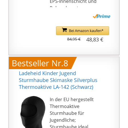
EPS-Innenschicht und
Polycarbonat-
Außenschicht
Exakte Anpassung an
den eigenen
Bei Amazon kaufen*
Kopfumfang durch das
48,83 €
84,95 €
verstellbare uvex IAS
System
Beschlagfreie Sicht
Bestseller Nr.8
ohne die optische
Qualität der Scheibe zu
Ladeheid Kinder Jugend
beeinflussen durch
Sturmhaube Skimaske Silverplus
uvex supravision
Thermoaktive LA-142 (Schwarz)
100{9432076a021624f0f
6f425e0d8ae88de64784
In der EU hergestellt
8db352af2c2702bd273a
Thermoaktive
cb0e9f0} UVA, UVB, UVC
Sturmhaube für
Schutz
Jugendliche;
Sturmhaube ideal