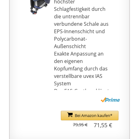
höchster
Schlagfestigkeit durch
die untrennbar
verbundene Schale aus
EPS-Innenschicht und
Polycarbonat-
Außenschicht
Exakte Anpassung an
den eigenen
Kopfumfang durch das
verstellbare uvex IAS
System
Das FAS-Gurtband lässt
sich leicht und
stufenlos exakt an die
eigene Kopfform
Bei Amazon kaufen*
anpassen
71,55 €
79,95 €
Einhändiges Öffnen des
Helms durch den