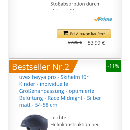
Stoßabsorption durch
kleine Luftkammern
Einstellbare
Gurtbänder an den
Ohren
Bei Amazon kaufen*
53,99 €
59,95 €
Bestseller Nr.2
-11%
uvex heyya pro - Skihelm für
Kinder - individuelle
Größenanpassung - optimierte
Belüftung - Race Midnight - Silber
matt - 54-58 cm
Leichte
Helmkonstruktion bei