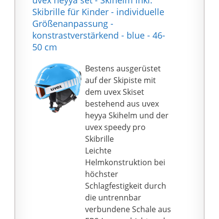
uvex heyya set - Skihelm inkl.
Schutzbrille tragen. Es
Skibrille für Kinder - individuelle
ist nicht nur zum
Größenanpassung -
Skifahren. Sie erhalten
konstrastverstärkend - blue - 46-
effektiven Schutz und
50 cm
ultrakomfort, egal ob
Sie Skifahren, Skaten,
Bestens ausgerüstet
Snowboarden oder
auf der Skipiste mit
andere
dem uvex Skiset
Wintersportarten im
bestehend aus uvex
Freien betreiben!
heyya Skihelm und der
uvex speedy pro
Skibrille
Leichte
Helmkonstruktion bei
höchster
Schlagfestigkeit durch
die untrennbar
verbundene Schale aus