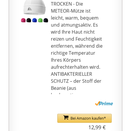
TROCKEN - Die
METEOR-Mütze ist
leicht, warm, bequem
und atmungsaktiv. Es
wird Ihre Haut nicht
reizen und Feuchtigkeit
entfernen, während die
richtige Temperatur
Ihres Körpers
aufrechterhalten wird.
ANTIBAKTERIELLER
SCHUTZ – der Stoff der
Beanie (aus
hochwertigem,
leichtem, schnell
trocknendem Clariant
Polyester). war mit
Bei Amazon kaufen*
Silberionen getränkt.
12,99 €
Dadurch hält die Mütze