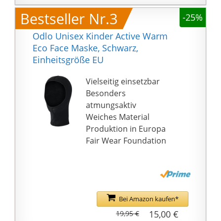
anatomisch geformten
Bestseller Nr.3
-25%
Komfortverschluss
uvex monomatic
Odlo Unisex Kinder Active Warm
Klug konzipierte
Eco Face Maske, Schwarz,
Lüftungskanäle führen
Einheitsgröße EU
frische Luft nach innen
und warme Luft nach
Vielseitig einsetzbar
außen
Besonders
atmungsaktiv
Weiches Material
Produktion in Europa
Fair Wear Foundation
Bei Amazon kaufen*
15,00 €
19,95 €