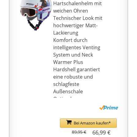
Skihelme sind für
Hartschalenhelm mit
Herren, Frauen, Jungen,
weichen Ohren
Mädchen, Kinder und
Technischer Look mit
Kleinkinder geeignet.
hochwertiger Matt-
Außerdem ist jeder
Lackierung
Snowboardhelm mit
Komfort durch
einem Verschluss und
intelligentes Venting
einem Riemen leicht
System und Neck
verstellbar und verfügt
Warmer Plus
über ein
Hardshell garantiert
Verschlusssystem für
eine robuste und
einen richtigen Ski-
schlagfeste
Sicherheitshelm für
Außenschale
Damen, Herren und
Optimale
Kinder.
Stoßabsorption durch
Schockabsorbierendes
kleine Luftkammern
Design: Unsere
Bei Amazon kaufen*
Skihelme für Damen
66,99 €
89,95 €
und Herren verfügen