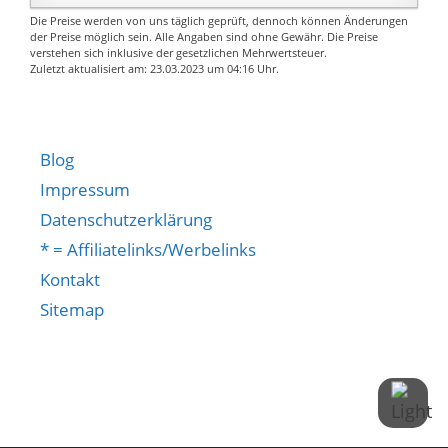
Drehrad aus einem
Die Preise werden von uns täglich geprüft, dennoch können Änderungen
Zweikomponentenmix
der Preise möglich sein. Alle Angaben sind ohne Gewähr. Die Preise
verstehen sich inklusive der gesetzlichen Mehrwertsteuer.
und zwei großen,
Zuletzt aktualisiert am: 23.03.2023 um 04:16 Uhr.
druckverteilenden
Auflagen am Hinterkopf
Herausnehmbare und
waschbare
Blog
Innenausstattung sorgt
Impressum
für hohen
Datenschutzerklärung
Hygienefaktor
* = Affiliatelinks/Werbelinks
Kontakt
Sitemap