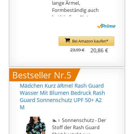
Sommersonne in dieser
lange Ärmel,
farbenfrohen
Formbeständig auch
Surfbekleidung. Ideal
bei häufiger Nutzung
für Strandurlaub,
Größe 98/104:
Wassersport,
Angenehme Passform
Bootfahren, Surfen,
für optimale
Bei Amazon kaufen*
Tauchen, Schwimmen
Bewegungsfreiheit,
20,86 €
23,99 €
und vieles mehr.
Reißverschluss im
Brustbereich mit
Reißverschlussgarage:
Bestseller Nr.5
Verhindert Kratzen an
Hals und Kinn
Mädchen Kurz äRmel Rash Guard
Leichte Reinigung und
Wasser Mit Blumen Bedruck Rash
Pflege:
Guard Sonnenschutz UPF 50+ A2
Maschinenwaschbar
M
bei 30°C, Schnell
trocknend - Waschen
🏊♀ Sonnenschutz - Der
vor dem ersten Tragen
Stoff der Rash Guard
empfohlen