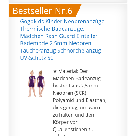
Das Vier-Wege-Stretch-
Bestseller Nr.6
Gewebe ermöglicht
eine größere
Gogokids Kinder Neoprenanzüge
Bewegungsfreiheit in
Thermische Badeanzüge,
alle Richtungen, so dass
Mädchen Rash Guard Einteiler
Sie beim Surfen oder
Bademode 2.5mm Neopren
Schwimmen keinen
Taucheranzug Schnorchelanzug
Mangel an Stretch
UV-Schutz 50+
spüren werden.
🏊♀ Wassersport - Egal,
★ Material: Der
ob Sie surfen,
Mädchen-Badeanzug
schwimmen oder eine
besteht aus 2,5 mm
andere Wasseraktivität
Neopren (SCR),
betreiben, dieser
Polyamid und Elasthan,
kurzärmelige Surfanzug
dick genug, um warm
ist Ihre beste Wahl.
zu halten und den
Körper vor
Quallenstichen zu