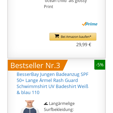
'ocean child' als glossy
Print
Bei Amazon kaufen*
29,99 €
Bestseller Nr.3
-5%
BesserBay Jungen Badeanzug SPF
50+ Lange Ärmel Rash Guard
Schwimmshirt UV Badeshirt Weiß
& blau 110
🌊 Langärmelige
Surfbekleidung: