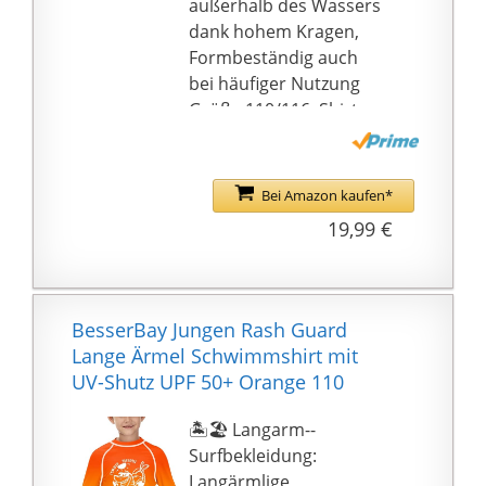
außerhalb des Wassers
dank hohem Kragen,
Formbeständig auch
bei häufiger Nutzung
Größe 110/116: Shirt
mit Reißverschluss an
der Brust mit
Reißverschlussgarage:
Bei Amazon kaufen*
Verhindert Kratzen an
19,99 €
Hals und Kinn
Leichte Reinigung und
Pflege:
Maschinenwaschbar
BesserBay Jungen Rash Guard
bei 30°C, Schnell
Lange Ärmel Schwimmshirt mit
trocknend - Waschen
UV-Shutz UPF 50+ Orange 110
vor dem ersten Tragen
empfohlen
🏝️🏖️ Langarm--
Lieferumfang: 1
Surfbekleidung:
Sterntaler
Langärmlige