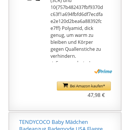
(SCR) und
18{757b482437fbf9370d
10{757b482437fbf9370d
c63f1a694fbfd6df7ecdfa
c63f1a694fbfd6df7ecdfa
e2e120d2bea6a88392fc
e2e120d2bea6a88392fc
e7ff} Elasthan, Größe:
e7ff} Polyamid, dick
110/116
genug, um warm zu
bleiben und Körper
gegen Quallenstiche zu
verhindern.
★ Sonnenschutz: In
voller Länge
Neoprenanzug bietet
UV-Schutz 50+,
Bei Amazon kaufen*
schützen Kinderhaut
47,98 €
vor Sonnenbrand.
★ Reißverschluss:
Robuster Easy-Pull-YKK-
Reißverschluss mit
TENDYCOCO Baby Mädchen
extra langem Gurt und
Badeanzug Bademode USA Flagge