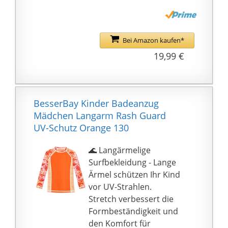
Reißverschluss an der
Brust mit
Reißverschlussgarage:
Bei Amazon kaufen*
Verhindert Kratzen an
19,99 €
Hals und Kinn
Leichte Reinigung und
Pflege:
Maschinenwaschbar
BesserBay Kinder Badeanzug
bei 30°C, Schnell
Mädchen Langarm Rash Guard
trocknend - Waschen
UV-Schutz Orange 130
vor dem ersten Tragen
empfohlen
🌊 Langärmelige
Lieferumfang: 1
Surfbekleidung - Lange
Sterntaler
Ärmel schützen Ihr Kind
Schwimmshirt, Farbe:
vor UV-Strahlen.
Magenta, Material:
Stretch verbessert die
82{757b482437fbf9370d
Formbeständigkeit und
c63f1a694fbfd6df7ecdfa
den Komfort für