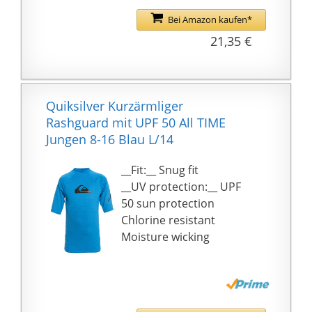
kann Ihre Mädchen
schöner und attraktiver
Bei Amazon kaufen*
aussehen.
21,35 €
Wunderbare
Geschenkauswahl für
Ihre Babymädchen für
ihre Sommerberufung.
Quiksilver Kurzärmliger
Rashguard mit UPF 50 All TIME
Jungen 8-16 Blau L/14
__Fit:__ Snug fit
__UV protection:__ UPF
50 sun protection
Chlorine resistant
Moisture wicking