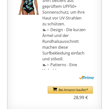
Shirt besteht aus
Lieferumfang: 1
geprüftem UPF50+
Sterntaler Langarm-
Sonnenschutz, um Ihre
Schwimmshirt, Farbe:
Haut vor UV-Strahlen
Magenta, Material:
zu schützen.
82{757b482437fbf9370d
🏊♀ Design - Die kurzen
c63f1a694fbfd6df7ecdfa
Ärmel und der
e2e120d2bea6a88392fc
Rundhalsausschnitt
e7ff} Polyamid,
machen diese
18{757b482437fbf9370d
Surfbekleidung einfach
c63f1a694fbfd6df7ecdfa
und stilvoll.
e2e120d2bea6a88392fc
🏊♀ Patterns - Eine
e7ff} Elasthan, Größe:
Vielzahl von
98/104
farbenfrohen Mustern
auf der Kurzarm Rash
Guard passend zum
Bei Amazon kaufen*
blauen Himmel und
28,99 €
dem klaren Wasser.
🏊♀ Stretch-Gewebe -