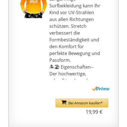
Schwimmshirt, Farbe:
Surfbekleidung kann Ihr
Magenta, Material:
Kind vor UV-Strahlen
82{757b482437fbf9370d
aus allen Richtungen
c63f1a694fbfd6df7ecdfa
schützen. Stretch
e2e120d2bea6a88392fc
verbessert die
e7ff} Polyamid,
Formbeständigkeit und
18{757b482437fbf9370d
den Komfort für
c63f1a694fbfd6df7ecdfa
perfekte Bewegung und
e2e120d2bea6a88392fc
Passform.
e7ff} Elasthan, Größe:
🏝️🏖️ Eigenschaften--
110/116
Der hochwertige,
schnell trocknende
Stoff ist weicher und
bequemer als normaler
Stoff. Hochgradig chlor-
Bei Amazon kaufen*
und salzbeständiges
19,99 €
Gewebe, geringe
Wasseraufnahme und