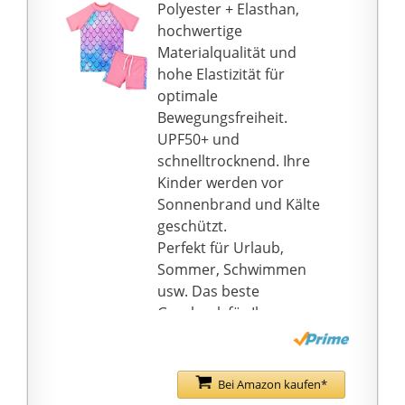
und so weiter.
Polyester + Elasthan,
【Größenhinweis】 Der
hochwertige
Badeanzug ist
Materialqualität und
möglicherweise etwas
hohe Elastizität für
eng, wenn er beim
optimale
ersten Versuch des
Bewegungsfreiheit.
Kindes trocken ist,
UPF50+ und
eignet sich jedoch für
schnelltrocknend. Ihre
das wasser.
Kinder werden vor
Sonnenbrand und Kälte
geschützt.
Perfekt für Urlaub,
Sommer, Schwimmen
usw. Das beste
Geschenk für Ihre
kleine Fee.
Wringen Sie es nach
der Reinigung nicht fest
Bei Amazon kaufen*
aus, hängen Sie es zum