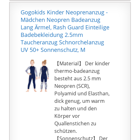
extrem schnelles
Trocknen.
Gogokids Kinder Neoprenanzug -
🏝️🏖️ UPF 50+--
Mädchen Neopren Badeanzug
Zertifizierter UPF 50+,
Lang Ärmel, Rash Guard Einteilige
um 97,29
Badebekleidung 2.5mm
{757b482437fbf9370dc6
Taucheranzug Schnorchelanzug
3f1a694fbfd6df7ecdfae2
UV 50+ Sonnenschutz, M
e120d2bea6a88392fce7
ff} der schädlichen UV-
【Material】 Der kinder
Strahlen zu blockieren.
thermo-badeanzug
Und schützt so vor
besteht aus 2.5 mm
gefährlichen
Neopren (SCR),
Sonnenstrahlen.
Polyamid und Elasthan,
🏝️🏖️ Gelegenheit--
dick genug, um warm
Dieser Schutz-
zu halten und den
Rashguard für Jungen
Körper vor
ist ideal für den Strand,
Quallenstichen zu
See oder Pool und
schützen.
eignet sich
【Sonnenschutz】 Der