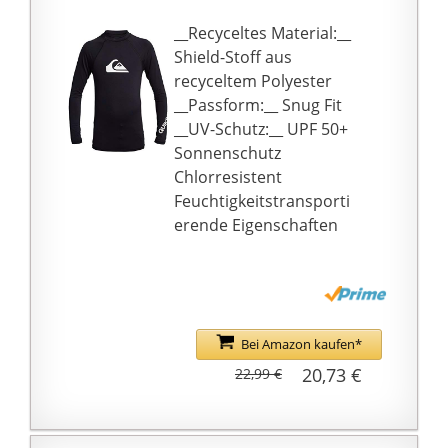
wassersportarten wie
tauchen, schwimmen,
__Recyceltes Material:__
schnorcheln, surfen,
Shield-Stoff aus
paddeln, bootfahren,
recyceltem Polyester
windsurfen, kajakfahren
__Passform:__ Snug Fit
und so weiter.
__UV-Schutz:__ UPF 50+
【Größenhinweis】 Der
Sonnenschutz
Badeanzug ist
Chlorresistent
möglicherweise etwas
Feuchtigkeitstransporti
eng, wenn er beim
erende Eigenschaften
ersten Versuch des
Kindes trocken ist,
eignet sich jedoch für
das wasser.
Bei Amazon kaufen*
20,73 €
22,99 €