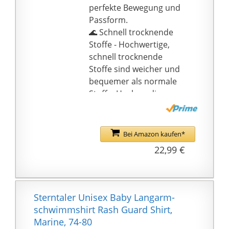
e2e120d2bea6a88392fc
perfekte Bewegung und
e7ff} Polyamid,
Passform.
18{757b482437fbf9370d
🌊 Schnell trocknende
c63f1a694fbfd6df7ecdfa
Stoffe - Hochwertige,
e2e120d2bea6a88392fc
schnell trocknende
e7ff} Elasthan, Größe:
Stoffe sind weicher und
74/80
bequemer als normale
Stoffe. Hochgradig
chlor- und
salzbeständige Gewebe
mit geringer
Bei Amazon kaufen*
Wasseraufnahme und
22,99 €
extrem schneller
Trocknung.
🌊 Sonnenschutz - Der
langärmelige
Sterntaler Unisex Baby Langarm-
Badeanzug für
schwimmshirt Rash Guard Shirt,
Mädchen mit UPF 50+-
Marine, 74-80
Zertifizierung blockiert