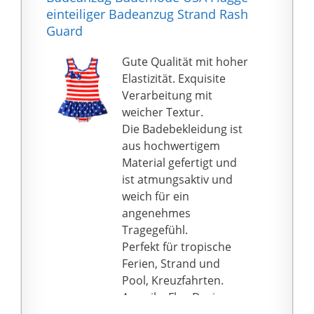
verstellbarem
einteiliger Badeanzug Strand Rash
Klettverschluss.
Guard
★ Anlässe: Perfekt für
Wassersportarten wie
Gute Qualität mit hoher
Tauchen, Schwimmen,
Elastizität. Exquisite
Schnorcheln, Baden,
Verarbeitung mit
Surfen, Paddeln,
weicher Textur.
Bootfahren,
Die Badebekleidung ist
Windsurfen,
aus hochwertigem
Kajakfahren,
Material gefertigt und
Kanufahren.
ist atmungsaktiv und
★ Hinweis: Enge
weich für ein
Version, kann es ein
angenehmes
wenig eng, wenn es
Tragegefühl.
trocken ist in Kinder
Perfekt für tropische
ersten Versuch, aber es
Ferien, Strand und
wird im Wasser
Pool, Kreuzfahrten.
geeignet sein.
Amerika Flag Design