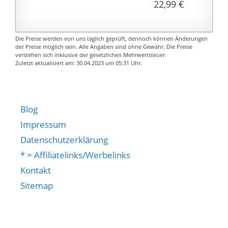
22,99 €
Trocknen an einen
belüfteten und kühlen
Ort und setzen Sie es
Die Preise werden von uns täglich geprüft, dennoch können Änderungen
nicht längere Zeit der
der Preise möglich sein. Alle Angaben sind ohne Gewähr. Die Preise
verstehen sich inklusive der gesetzlichen Mehrwertsteuer.
Sonne aus.
Zuletzt aktualisiert am: 30.04.2023 um 05:31 Uhr.
Bitte stellen Sie vor
dem Kauf sicher, dass
Sie die
Größeninformationen
Blog
verstanden haben.
Impressum
Datenschutzerklärung
* = Affiliatelinks/Werbelinks
Kontakt
Sitemap