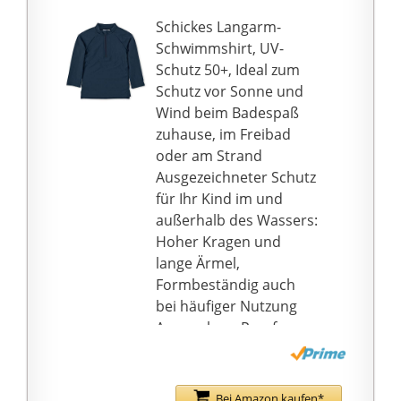
97,29
Schickes Langarm-
{757b482437fbf9370dc6
Schwimmshirt, UV-
3f1a694fbfd6df7ecdfae2
Schutz 50+, Ideal zum
e120d2bea6a88392fce7
Schutz vor Sonne und
ff} der schädlichen UV-
Wind beim Badespaß
Strahlen. Das schützt
zuhause, im Freibad
vor gefährlichen
oder am Strand
Sonnenstrahlen.
Ausgezeichneter Schutz
🌊 Anlass - Dieser
für Ihr Kind im und
Badeanzug für
außerhalb des Wassers:
Mädchen ist ideal für
Hoher Kragen und
den Strand, den See
lange Ärmel,
oder das Schwimmbad.
Formbeständig auch
Sie sorgt dafür, dass Sie
bei häufiger Nutzung
sich auch nach
Angenehme Passform
stundenlangem
für optimale
Aufenthalt im Wasser
Bewegungsfreiheit,
wohl fühlen.
Reißverschluss im
Bei Amazon kaufen*