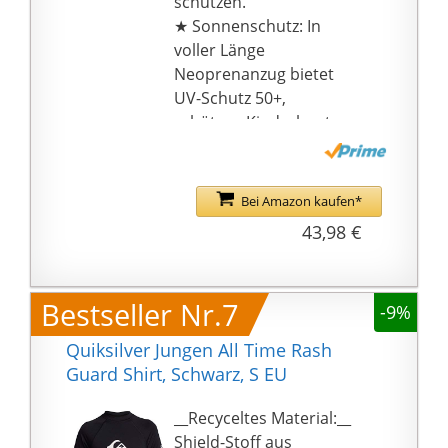
schützen.
★ Sonnenschutz: In
voller Länge
Neoprenanzug bietet
UV-Schutz 50+,
schützen Kinderhaut
vor Sonnenbrand.
★ Reißverschluss:
Reißverschluss hinten
Bei Amazon kaufen*
mit extra langem
43,98 €
Riemen, einfach ohne
Hilfe der Eltern an- und
auszuziehen.
Bestseller Nr.7
-9%
★ Anlässe: Der Kinder-
Neoprenanzug eignet
Quiksilver Jungen All Time Rash
sich perfekt für
Guard Shirt, Schwarz, S EU
Wassersportarten wie
Tauchen, Schwimmen,
__Recyceltes Material:__
Schnorcheln, Surfen,
Shield-Stoff aus