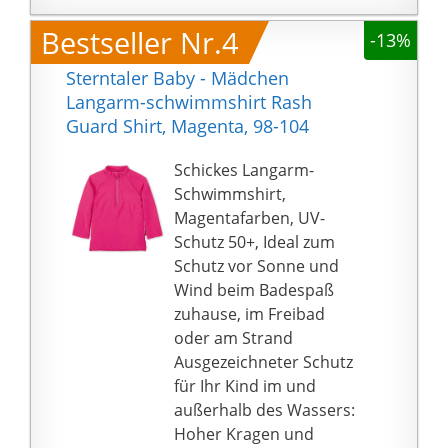
3f1a694fbfd6df7ecdfae2
Bestseller Nr.4
-13%
e120d2bea6a88392fce7
ff} der schädlichen UV-
Sterntaler Baby - Mädchen
Strahlen. Das schützt
Langarm-schwimmshirt Rash
vor gefährlichen
Guard Shirt, Magenta, 98-104
Sonnenstrahlen.
🌊 Anlass - Ideal für den
Schickes Langarm-
Strand, den See oder
Schwimmshirt,
das Schwimmbad,
Magentafarben, UV-
dieser schützende
Schutz 50+, Ideal zum
Sonnenschutz für
Schutz vor Sonne und
Jungen ist perfekt, um
Wind beim Badespaß
schwimmen zu lernen
zuhause, im Freibad
oder längere Zeit im
oder am Strand
und am Wasser zu
Ausgezeichneter Schutz
verbringen.
für Ihr Kind im und
🌊 Genießen Sie die
außerhalb des Wassers:
strahlende
Hoher Kragen und