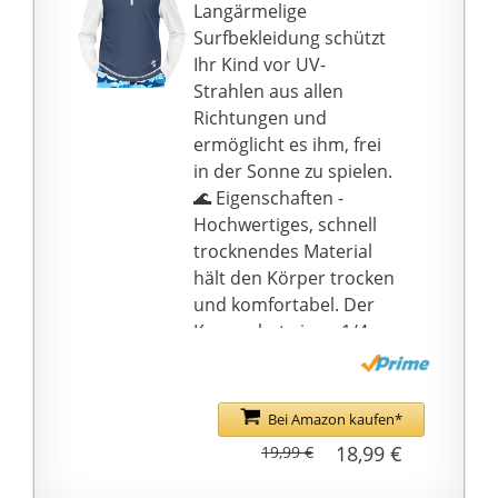
Langärmelige
Surfbekleidung schützt
Ihr Kind vor UV-
Strahlen aus allen
Richtungen und
ermöglicht es ihm, frei
in der Sonne zu spielen.
🌊 Eigenschaften -
Hochwertiges, schnell
trocknendes Material
hält den Körper trocken
und komfortabel. Der
Kragen hat einen 1/4-
Reißverschluss für
zusätzlichen Komfort.
🌊 UPF 50+ - Der
Bei Amazon kaufen*
zertifizierte UPF 50+
18,99 €
19,99 €
blockiert 97,29
{757b482437fbf9370dc6