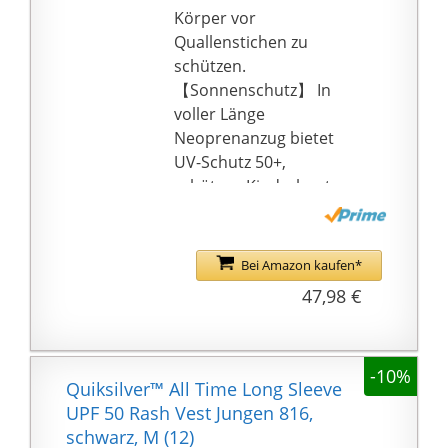
Körper vor
Quallenstichen zu
schützen.
【Sonnenschutz】 In
voller Länge
Neoprenanzug bietet
UV-Schutz 50+,
schützen Kinderhaut
vor Sonnenbrand.
【Reißverschluss】
Reißverschluss hinten
Bei Amazon kaufen*
mit extra langem
47,98 €
riemen, einfach ohne
hilfe der eltern an und
auszuziehen.
-10%
【Anlässe】 Der Kinder-
Quiksilver™ All Time Long Sleeve
Neoprenanzug eignet
UPF 50 Rash Vest Jungen 816,
sich perfekt für
schwarz, M (12)