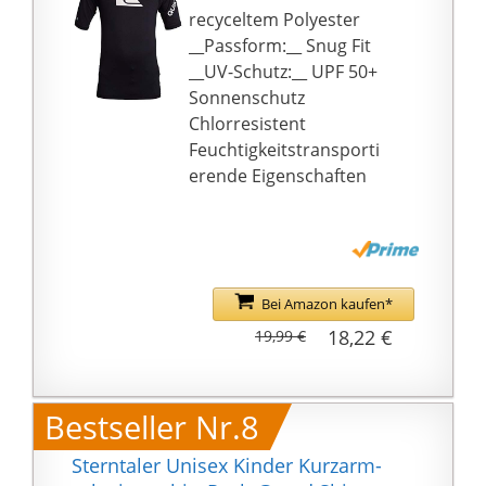
Paddeln, Bootfahren,
recyceltem Polyester
Windsurfen,
__Passform:__ Snug Fit
Kajakfahren und so
__UV-Schutz:__ UPF 50+
weiter.
Sonnenschutz
★ Größenhinweis: Der
Chlorresistent
Badeanzug ist
Feuchtigkeitstransporti
möglicherweise etwas
erende Eigenschaften
eng, wenn er beim
ersten Versuch des
Kindes trocken ist,
eignet sich jedoch für
das Wasser.
Bei Amazon kaufen*
18,22 €
19,99 €
Bestseller Nr.8
Sterntaler Unisex Kinder Kurzarm-