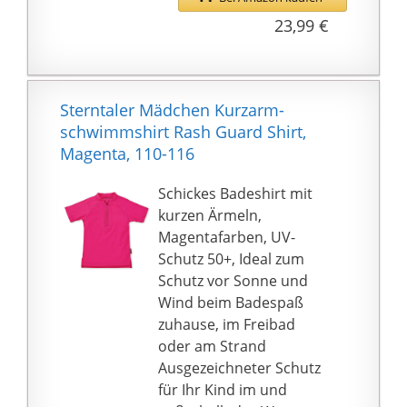
🌊 Genießen Sie die
Brustbereich mit
23,99 €
strahlende
Reißverschlussgarage:
Sommersonne in dieser
Verhindert Kratzen an
farbenfrohen
Hals und Kinn
Surfbekleidung. Ideal
Leichte Reinigung und
Sterntaler Mädchen Kurzarm-
für Strandurlaub,
Pflege:
schwimmshirt Rash Guard Shirt,
Wassersport,
Maschinenwaschbar
Magenta, 110-116
Bootfahren, Surfen,
bei 30°C, Schnell
Tauchen, Schwimmen
trocknend - Waschen
Schickes Badeshirt mit
und vieles mehr.
vor dem ersten Tragen
kurzen Ärmeln,
empfohlen
Magentafarben, UV-
Schutz 50+, Ideal zum
Schutz vor Sonne und
Wind beim Badespaß
zuhause, im Freibad
oder am Strand
Ausgezeichneter Schutz
für Ihr Kind im und