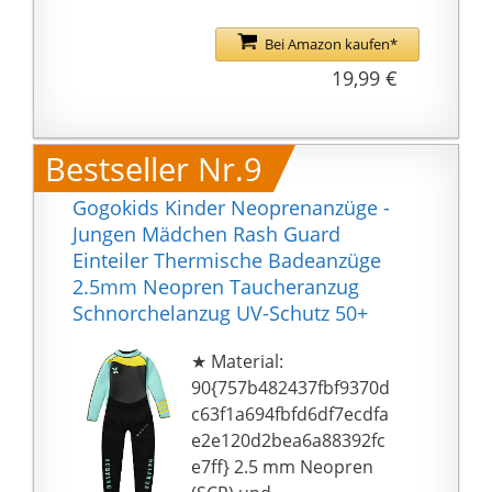
der Brust mit
Reißverschlussgarage:
Bei Amazon kaufen*
Verhindert Kratzen an
19,99 €
Hals und Kinn
Leichte Reinigung und
Pflege:
Bestseller Nr.9
Maschinenwaschbar
bei 30°C, Schnell
Gogokids Kinder Neoprenanzüge -
trocknend - Waschen
Jungen Mädchen Rash Guard
vor dem ersten Tragen
Einteiler Thermische Badeanzüge
empfohlen
2.5mm Neopren Taucheranzug
Lieferumfang: 1
Schnorchelanzug UV-Schutz 50+
Sterntaler
Schwimmshirt, Farbe:
★ Material:
Marine, Material:
90{757b482437fbf9370d
82{757b482437fbf9370d
c63f1a694fbfd6df7ecdfa
c63f1a694fbfd6df7ecdfa
e2e120d2bea6a88392fc
e2e120d2bea6a88392fc
e7ff} 2.5 mm Neopren
e7ff} Polyamid,