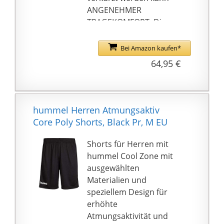
ANGENEHMER
TRAGEKOMFORT: Die
Funktionsunterwäsche
sitzt enganliegend am
Bei Amazon kaufen*
Oberschenkel an und
64,95 €
bietet sowohl im Alltag
als auch beim Sport
ausreichend
Bewegungsfreiheit und
hummel Herren Atmungsaktiv
Komfort, ohne zu
Core Poly Shorts, Black Pr, M EU
stören
IDEALER SUPPORT: Bei
Shorts für Herren mit
Muskulären Problemen
hummel Cool Zone mit
oder
ausgewählten
Leistenbeschwerden
Materialien und
kann die
speziellem Design für
Kompressionsshort
erhöhte
Abhilfe schaffen & dank
Atmungsaktivität und