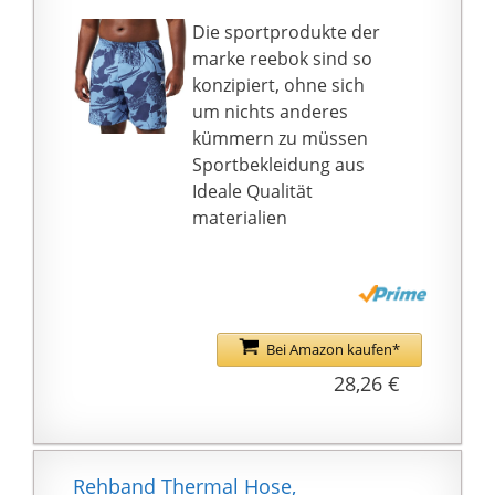
Hose nicht nur sehr
robust, sondern auch
Die sportprodukte der
atmungsaktiv und
marke reebok sind so
schnelltrocknend.
konzipiert, ohne sich
Maschinenwaschbar
um nichts anderes
bei bis zu 40°C
kümmern zu müssen
Sportbekleidung aus
Ideale Qualität
materialien
Bei Amazon kaufen*
28,26 €
Rehband Thermal Hose,