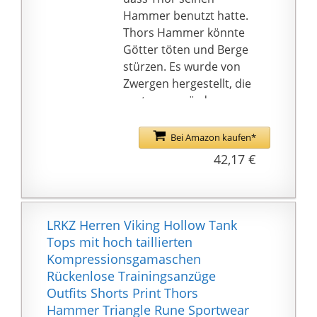
Hammer benutzt hatte.
Thors Hammer könnte
Götter töten und Berge
stürzen. Es wurde von
Zwergen hergestellt, die
sagten, es würde
niemals scheitern und
immer zu Thor
Bei Amazon kaufen*
zurückkehren, wenn er
42,17 €
es warf. Mjolnir könnte
auch Dinge wieder zum
Leben erwecken. Wenn
Thors Ziegen, mit
LRKZ Herren Viking Hollow Tank
denen er seinen
Tops mit hoch taillierten
Streitwagen gezogen
Kompressionsgamaschen
hatte, starben, musste
Rückenlose Trainingsanzüge
Hergestellt aus
Outfits Shorts Print Thors
Baumwollpolyester, das
Hammer Triangle Rune Sportwear