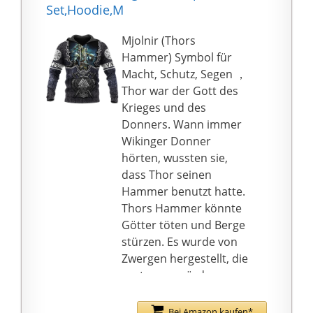
hautfreundlich, weich
Set,Hoodie,M
und angenehm zu
tragen ist. Es ist gut
Mjolnir (Thors
faltenbeständig und
Hammer) Symbol für
nicht leicht zu
Macht, Schutz, Segen ，
verformen. Es ist auch
Thor war der Gott des
federnd und seine
Krieges und des
Faser ist stark.
Donners. Wann immer
Mithilfe der 3D-
Wikinger Donner
Farbsublimation, einer
hörten, wussten sie,
Technologie, mit der
dass Thor seinen
wir diese
Hammer benutzt hatte.
Persönlichkeitskleidung
Thors Hammer könnte
herstellen können.
Götter töten und Berge
Durch Vorder- und
stürzen. Es wurde von
Rückendruck wird das
Zwergen hergestellt, die
Muster lebendiger.
sagten, es würde
Verwenden von Stretch
niemals scheitern und
& Non-Through-
immer zu Thor
Bei Amazon kaufen*