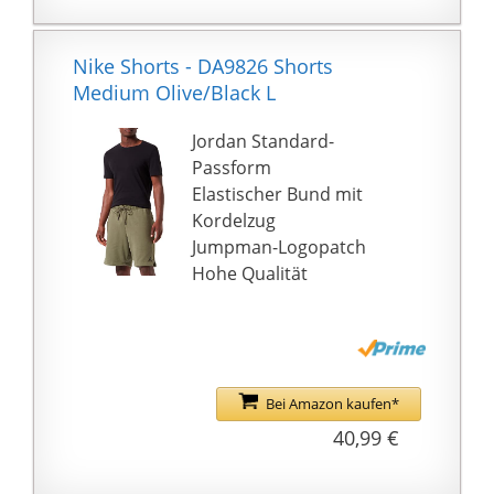
fantastischen Viking
Tattoo Tanktops /
Leggings! Dies ist ein
Nike Shorts - DA9826 Shorts
wahres Paradies für
Medium Olive/Black L
Viking Tattoo Fans /
Jordan Standard-
Liebhaber.
Passform
Elastischer Bund mit
Kordelzug
Jumpman-Logopatch
Hohe Qualität
Bei Amazon kaufen*
40,99 €