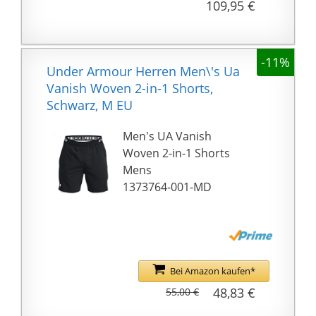
Mithilfe der 3D-
109,95 €
Farbsublimation, einer
Technologie, mit der
wir diese
-11%
Persönlichkeitskleidung
Under Armour Herren Men\'s Ua
herstellen können.
Vanish Woven 2-in-1 Shorts,
Durch Vorder- und
Schwarz, M EU
Rückendruck wird das
Men's UA Vanish
Muster lebendiger.
Woven 2-in-1 Shorts
Verwenden von Stretch
Mens
& Non-Through-
1373764-001-MD
Through-Fabric. Perfekt
für Yoga, Bewegung,
Fitness, jede Art von
Training oder den
täglichen Gebrauch.
Bei Amazon kaufen*
Lieben Sie Viking
Tattoot? Verpassen Sie
48,83 €
55,00 €
nicht diese