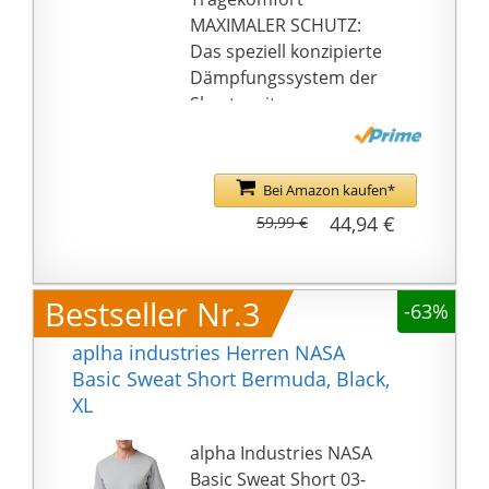
MAXIMALER SCHUTZ:
Das speziell konzipierte
Dämpfungssystem der
Shorts mit
ergonomischer
Polsterung an Hüfte
und Oberschenkel
Bei Amazon kaufen*
garantiert dem Spieler
44,94 €
59,99 €
perfekten Schutz bei
absoluter
Bewegungsfreiheit
Bestseller Nr.3
-63%
OPTIMALE PASSFORM:
Das innovative Material
aplha industries Herren NASA
der Polster-Hose sorgt
Basic Sweat Short Bermuda, Black,
für perfekte Passform
XL
und absolute
Bewegungsfreiheit. Der
alpha Industries NASA
elastische Bund und die
Basic Sweat Short 03-