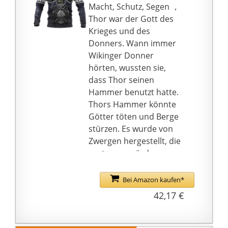
Macht, Schutz, Segen ，
Thor war der Gott des
Krieges und des
Donners. Wann immer
Wikinger Donner
hörten, wussten sie,
dass Thor seinen
Hammer benutzt hatte.
Thors Hammer könnte
Götter töten und Berge
stürzen. Es wurde von
Zwergen hergestellt, die
sagten, es würde
niemals scheitern und
immer zu Thor
Bei Amazon kaufen*
zurückkehren, wenn er
42,17 €
es warf. Mjolnir könnte
auch Dinge wieder zum
Leben erwecken. Wenn