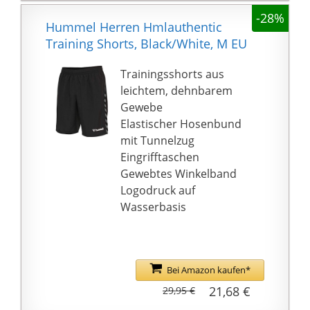
mit kräftigen
-28%
Hummel Herren Hmlauthentic
Farbkombina
Training Shorts, Black/White, M EU
Trainingsshorts aus
leichtem, dehnbarem
Gewebe
Elastischer Hosenbund
mit Tunnelzug
Eingrifftaschen
Gewebtes Winkelband
Logodruck auf
Wasserbasis
Bei Amazon kaufen*
21,68 €
29,95 €