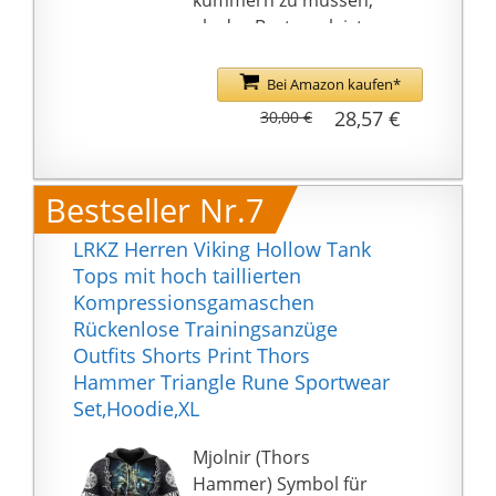
kümmern zu müssen,
als das Beste zu leisten
Sportbekleidung aus
hochwertigen
Bei Amazon kaufen*
Materialien für jede
28,57 €
30,00 €
sportliche Aktivität
Bestseller Nr.7
LRKZ Herren Viking Hollow Tank
Tops mit hoch taillierten
Kompressionsgamaschen
Rückenlose Trainingsanzüge
Outfits Shorts Print Thors
Hammer Triangle Rune Sportwear
Set,Hoodie,XL
Mjolnir (Thors
Hammer) Symbol für