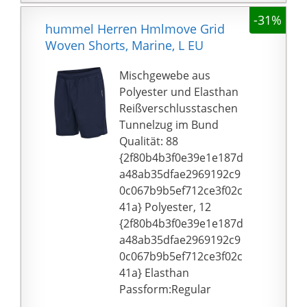
-31%
hummel Herren Hmlmove Grid
Woven Shorts, Marine, L EU
Mischgewebe aus
Polyester und Elasthan
Reißverschlusstaschen
Tunnelzug im Bund
Qualität: 88
{2f80b4b3f0e39e1e187d
a48ab35dfae2969192c9
0c067b9b5ef712ce3f02c
41a} Polyester, 12
{2f80b4b3f0e39e1e187d
a48ab35dfae2969192c9
0c067b9b5ef712ce3f02c
41a} Elasthan
Passform:Regular