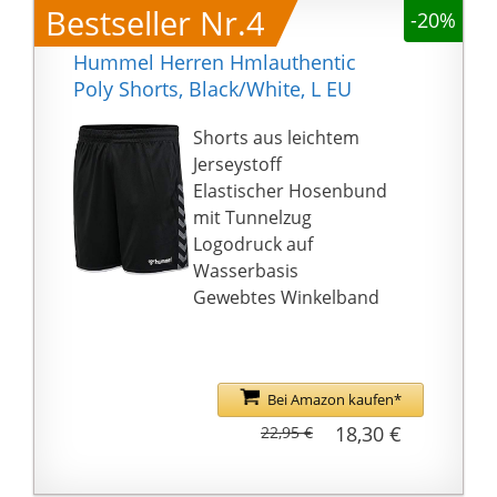
Bestseller Nr.4
robust, sondern auch
-20%
atmungsaktiv und
Hummel Herren Hmlauthentic
schnelltrocknend.
Poly Shorts, Black/White, L EU
Maschinenwaschbar
bei bis zu 40°C
Shorts aus leichtem
Jerseystoff
Elastischer Hosenbund
mit Tunnelzug
Logodruck auf
Wasserbasis
Gewebtes Winkelband
Bei Amazon kaufen*
18,30 €
22,95 €