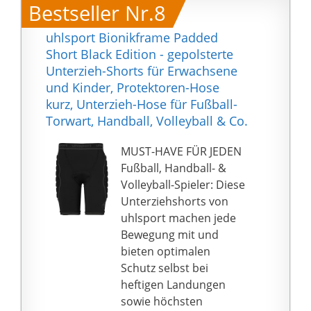
Bestseller Nr.8
Thors Ziegen, mit
denen er seinen
uhlsport Bionikframe Padded
Streitwagen gezogen
Short Black Edition - gepolsterte
hatte, starben, musste
Unterzieh-Shorts für Erwachsene
Hergestellt aus
und Kinder, Protektoren-Hose
Baumwollpolyester, das
kurz, Unterzieh-Hose für Fußball-
hautfreundlich, weich
Torwart, Handball, Volleyball & Co.
und angenehm zu
tragen ist. Es ist gut
MUST-HAVE FÜR JEDEN
faltenbeständig und
Fußball, Handball- &
nicht leicht zu
Volleyball-Spieler: Diese
verformen. Es ist auch
Unterziehshorts von
federnd und seine
uhlsport machen jede
Faser ist stark.
Bewegung mit und
Mithilfe der 3D-
bieten optimalen
Farbsublimation, einer
Schutz selbst bei
Technologie, mit der
heftigen Landungen
wir diese
sowie höchsten