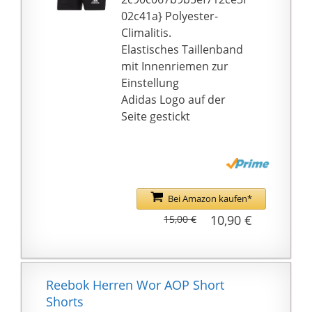
Viking Tattoo Fans /
glatte Haptik erhöhen
02c41a} Polyester-
Liebhaber.
zusätzlich den
Climalitis.
Tragekomfort
Elastisches Taillenband
LANGLEBIG: Das
mit Innenriemen zur
hochwertige
Einstellung
Funktionsmaterial der
Adidas Logo auf der
gepolsterten Padded
Seite gestickt
Shorts ist extrem
strapazierfähig und hält
auch einem heftigen
Aufprall im Spiel oder
beim Training
Bei Amazon kaufen*
problemlos stand
10,90 €
15,00 €
ATMUNGSAKTIV &
PFLEGELEICHT: Dank
der smarten
Materialzusammensetz
Reebok Herren Wor AOP Short
ung ist die Protektoren-
Shorts