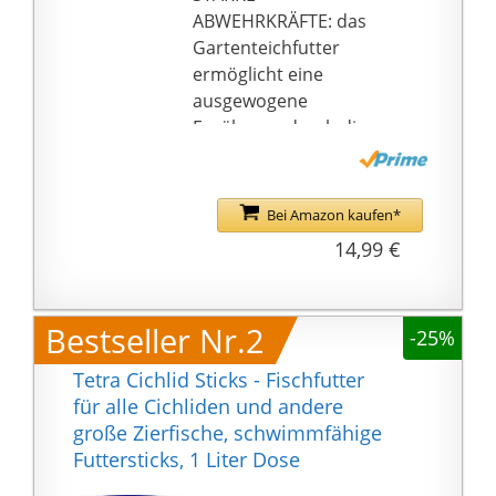
ABWEHRKRÄFTE: das
Gartenteichfutter
ermöglicht eine
ausgewogene
Ernährung durch die
Versorgung essenzieller
Fischvitamine A, C, E
und D3 - für
Bei Amazon kaufen*
wohlernährte vitale
14,99 €
Fische
ZUSAMMENSETZUNG:
das Futter aus
Bestseller Nr.2
-25%
Maismehl, Fischmehl,
Sojaschrot,
Tetra Cichlid Sticks - Fischfutter
Weizenmehl,
für alle Cichliden und andere
Weizenkleber, Cellulose
große Zierfische, schwimmfähige
mit 28
Futtersticks, 1 Liter Dose
{226a3b4813f0e74658fc