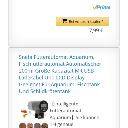
Vitamine, Mineralstoffe,
Aminosäuren sowie
Omega-3 & Omega-6.
Bei Amazon kaufen*
Das macht Wasserflöhe
7,99 €
zu einem täglichen
Aquarienfutter, das für
eine
abwechslungsreiche
Sneta Futterautomat Aquarium,
Ernährung der Fische
Fischfutterautomat Automatischer
sorgt.
200ml Große Kapazität Mit USB-
🐠 ALLE FISCHE - Im
Ladekabel Und LCD Display
Gegensatz zu Artemia,
Geeignet Für Aquarium, Fischtank
dieser Insektensnack ist
Und Schildkrötentank
ein perfektes Futter für
alle Zierfische (zum
【Intelligente
Beispiel: Skalare,
Futterautomat
Cichliden, Betta,
Aquarium】Sie können
Diskusfische,
1-4 genaue