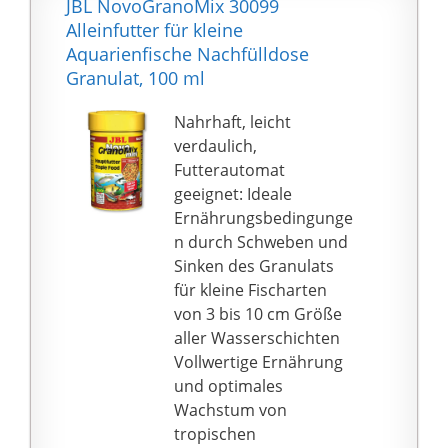
JBL NovoGranoMix 30099
gefüttert und in der
Angetrieben durch eine
Alleinfutter für kleine
Sonne getrocknet,
Lithium-Batterie mit
Aquarienfische Nachfülldose
wodurch alle wichtigen
großer Kapazität und
Granulat, 100 ml
Inhaltsstoffe wie
die Batterie kann
Vitamine, Mineralstoffe,
wiederholend
Nahrhaft, leicht
Ballaststoffe,
aufgeladen werden.
verdaulich,
Fettsäuren und mehr
Damit brauchen Sie
Futterautomat
erhalten bleiben. Sie
nicht mehr mals
geeignet: Ideale
enthalten eine große
Batterie zu kaufen.Ganz
Ernährungsbedingunge
Menge an Carotinoiden,
günstig und
n durch Schweben und
die Fischen und Vögeln
umweltfreundlich. Je
Sinken des Granulats
helfen, eine
nach Häufigkeit der
für kleine Fischarten
farbenfrohere Farbe zu
Fütterungen, mit einer
von 3 bis 10 cm Größe
erreichen.
einzigen Aufladungen
aller Wasserschichten
🌿 100
kann es für 3-6 Monate
Vollwertige Ernährung
{226a3b4813f0e74658fc
verwendet werden.
und optimales
29ca2211f07a63cbba9c
【200ML Große
Wachstum von
8c99f739eb60eaa6c6f07
Capacity Und Einfache
tropischen
7ee} NATÜRLICH -