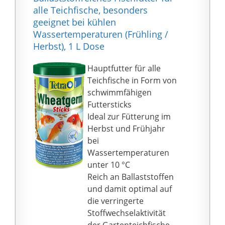
alle Teichfische, besonders
Futterautomat über
geeignet bei kühlen
dem Wasserspiegel
Wassertemperaturen (Frühling /
angebracht ist, um das
Herbst), 1 L Dose
Fischfutter trocken zu
halten. Durch die 360 ° -
Hauptfutter für alle
Drehung des Ständers
Teichfische in Form von
des digitalen
schwimmfähigen
Fischfutters können Sie
Futtersticks
ihn nach der
Ideal zur Fütterung im
Installation in die
Herbst und Frühjahr
gewünschte Position
bei
bringen.
Wassertemperaturen
Der Sneta fische
unter 10 °C
futterautomat besteht
Reich an Ballaststoffen
aus ABS-Kunststoff, ist
und damit optimal auf
langlebig, ungiftig,
die verringerte
sicher für die Lagerung
Stoffwechselaktivität
von Futtermitteln und
der Gartenteichfische