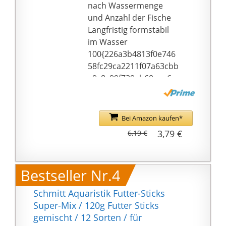
nach Wassermenge
und Anzahl der Fische
Langfristig formstabil
im Wasser
100{226a3b4813f0e746
58fc29ca2211f07a63cbb
a9c8c99f739eb60eaa6c
6f077ee}
Nährstoffgehalt
Bei Amazon kaufen*
3,79 €
6,19 €
Bestseller Nr.4
Schmitt Aquaristik Futter-Sticks
Super-Mix / 120g Futter Sticks
gemischt / 12 Sorten / für