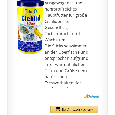
29ca2211f07a63cbba9c
Ausgewogenes und
8c99f739eb60eaa6c6f07
nährstoffreiches
7ee} Rohprotein, 3,5
Hauptfutter für große
{226a3b4813f0e74658fc
Cichliden - für
29ca2211f07a63cbba9c
Gesundheit,
8c99f739eb60eaa6c6f07
Farbenpracht und
7ee} Rohfett, 3,5
Wachstum
{226a3b4813f0e74658fc
Die Sticks schwimmen
29ca2211f07a63cbba9c
an der Oberfläche und
8c99f739eb60eaa6c6f07
entsprechen aufgrund
7ee} Rohfaser und 6,5
ihrer wurmähnlichen
{226a3b4813f0e74658fc
Form und Größe dem
29ca2211f07a63cbba9c
natürlichen
8c99f739eb60eaa6c6f07
Fressverhalten der
7ee} Rohasche ist wohl
großen Fische
balanciert
Der Nährstoffgehalt
UNSERE
entspricht dem
FÜTTERUNGSEMPFEHL
erhöhten Bedarf von
Bei Amazon kaufen*
UNG: für alle Fischarten
Cichliden an tierischen