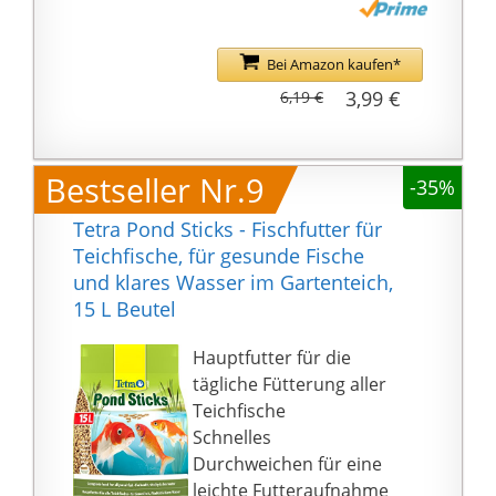
Gelbe Flocken haben
einen hohen Vitamin-
und Mineralstoffanteil
Bei Amazon kaufen*
und beugen
3,99 €
6,19 €
Mangelerscheinungen
vor / Braune Flocken
versorgen die Fische
Bestseller Nr.9
-35%
mit gesunden,
pflanzlichen
Tetra Pond Sticks - Fischfutter für
Nährstoffen
Teichfische, für gesunde Fische
Besonders geeignet für
und klares Wasser im Gartenteich,
kleine, junge und
15 L Beutel
scheue Fische / Eine
leichte Futteraufnahme
Hauptfutter für die
und die hohe
tägliche Fütterung aller
Verdaulichkeit sorgen
Teichfische
für eine gute
Schnelles
Wasserqualität
Durchweichen für eine
Die
leichte Futteraufnahme