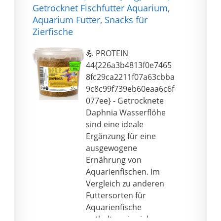
Entwicklung und
Getrocknet Fischfutter Aquarium,
Vitalität
Aquarium Futter, Snacks für
Die recht großen
Zierfische
Futtertiere müssen von
der Schildkröte in
💪 PROTEIN
kleinere Happen
44{226a3b4813f0e7465
zerrissen werden, was
8fc29ca2211f07a63cbba
dem natürlichen
9c8c99f739eb60eaa6c6f
Fressverhalten
077ee} - Getrocknete
entspricht
Daphnia Wasserflöhe
sind eine ideale
Ergänzung für eine
ausgewogene
Ernährung von
Aquarienfischen. Im
Vergleich zu anderen
Futtersorten für
Aquarienfische
enthalten sie viele