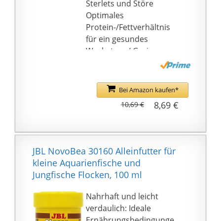
Sterlets und Störe
Optimales
Protein-/Fettverhältnis
für ein gesundes
Wachstum / Geringer
Anteil an
Kohlenhydraten für
eine artgerechte
Bei Amazon kaufen*
Ernährung
8,69 €
10,69 €
Kleine Sticks
entsprechen den
physischen
Ernährungsanforderun
JBL NovoBea 30160 Alleinfutter für
gen
kleine Aquarienfische und
Sticks bleiben
Jungfische Flocken, 100 ml
formstabil und trüben
nicht das Wasser /
Nahrhaft und leicht
Leichte Aufnahme und
verdaulich: Ideale
hohe Verdaulichkeit
Ernährungsbedingunge