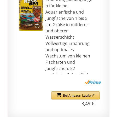
sorgen für eine
n für kleine
verbesserte
Aquarienfische und
Wasserqualität
Jungfische von 1 bis 5
cm Größe in mittlerer
und oberer
Wasserschicht
Vollwertige Ernährung
und optimales
Wachstum von kleinen
Fischarten und
Jungfischen: 52
natürliche Rohstoffe in
sieben Futterflocken
Keine Wassertrübung:
Reduziertes
Bei Amazon kaufen*
Algenwachstum durch
3,49 €
abgestimmten
Phosphatgehalt,