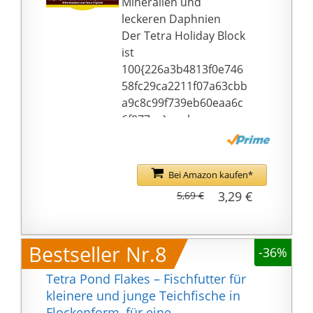
Mineralien und
leckeren Daphnien
Der Tetra Holiday Block
ist
100{226a3b4813f0e746
58fc29ca2211f07a63cbb
a9c8c99f739eb60eaa6c
6f077ee} essbar
Im Wasser
langzeitstabil ohne das
Wasser zu belasten
Bei Amazon kaufen*
Einfache Dosierung
3,29 €
5,69 €
Bestseller Nr.8
-36%
Tetra Pond Flakes – Fischfutter für
kleinere und junge Teichfische in
Flockenform, für eine