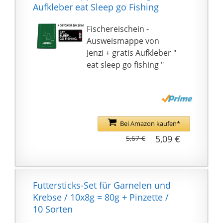
Folienbeutel schützt
Aufkleber eat Sleep go Fishing
das Futter gegen
schädliche Einflüsse wie
Fischereischein -
Sonnenlicht, Luft und
Ausweismappe von
Feuchtigkeit. So werden
Jenzi + gratis Aufkleber "
die wichtigen
eat sleep go fishing "
Inhaltsstoffe geschont
Bei Amazon kaufen*
5,09 €
5,67 €
Futtersticks-Set für Garnelen und
Krebse / 10x8g = 80g + Pinzette /
10 Sorten