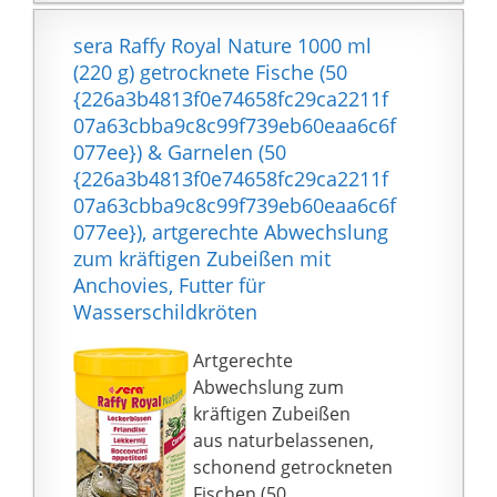
bessere Wasserqualität
durch bessere
sera Raffy Royal Nature 1000 ml
Verdaulichkeit des
(220 g) getrocknete Fische (50
Futters, wodurch die
{226a3b4813f0e74658fc29ca2211f
Ausscheidungen der
07a63cbba9c8c99f739eb60eaa6c6f
Fische reduziert werden
077ee}) & Garnelen (50
Fische wählen JBl-
{226a3b4813f0e74658fc29ca2211f
Futter:
07a63cbba9c8c99f739eb60eaa6c6f
98,5{226a3b4813f0e746
077ee}), artgerechte Abwechslung
58fc29ca2211f07a63cbb
zum kräftigen Zubeißen mit
a9c8c99f739eb60eaa6c
Anchovies, Futter für
6f077ee} aller
Wasserschildkröten
Fischarten haben bei
Forschungs-
Artgerechte
Expeditionen in
Abwechslung zum
Süßgewässern das JBl
kräftigen Zubeißen
Futter sofort
aus naturbelassenen,
angenommen. Keine
schonend getrockneten
Verarbeitung von Billig-
Fischen (50