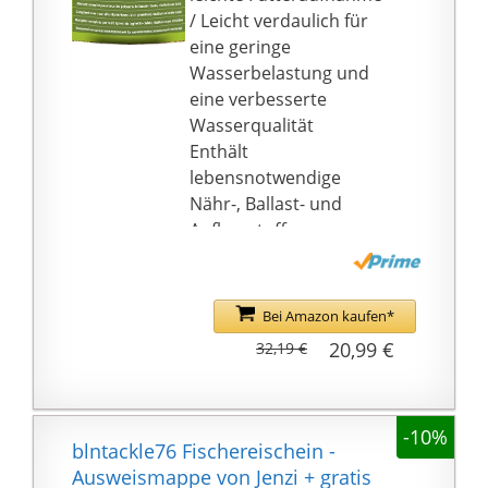
wiederverschließbare
/ Leicht verdaulich für
Dose schützt das Futter
eine geringe
gegen schädliche
Wasserbelastung und
Einflüsse wie
eine verbesserte
Sonnenlicht, Luft und
Wasserqualität
Feuchtigkeit - so
Enthält
werden die wichtigen
lebensnotwendige
Inhaltsstoffe geschont
Nähr-, Ballast- und
Aufbaustoffe,
Spurenelemente,
Vitamine und
Carotinoide
Bei Amazon kaufen*
Für eine ausgewogene
20,99 €
32,19 €
Ernährung, gesundes
Wachstum und erhöhte
Widerstandskraft
-10%
Der
blntackle76 Fischereischein -
wiederverschließbare
Ausweismappe von Jenzi + gratis