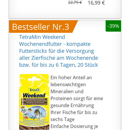
16,99 €
22,79 €
zur ganzjährigen
Proteinen und ernährt
Fütterung im Fischteich
sie ausgewogen wie in
geeignet. Teichsticks so
der Natur
Bestseller Nr.3
verfüttern, dass die
-39%
Fördert das
Fische diese in 10 bis 15
Wohlbefinden, die
TetraMin Weekend
Minuten ganz
natürliche
Wochenendfutter - kompakte
auffressen können
Farbenpracht und das
Futtersticks für die Versorgung
Wachstum
aller Zierfische am Wochenende
Die BioActive Formel
bzw. für bis zu 6 Tagen, 20 Stück
unterstützt ein
gesundes
Ein hoher Anteil an
Immunsystem /
lebenswichtigen
Lieferumfang: 1 x 1 Liter
Mineralien und
Dose Tetra Cichlid
Proteinen sorgt für eine
Sticks
gesunde Ernährung
Ihrer Fische für bis zu
sechs Tage
Einfache Dosierung je