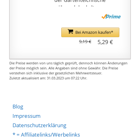
bietet ein
während der kalten
hervorragendes
Jahreszeiten
Nutzungserlebnis. Für
abgestimmt / Schnelle
Produktinformationen
Energie-Zufuhr im
wenden Sie sich bitte
Bei Amazon kaufen*
Herbst und Frühjahr
direkt an den
5,29 €
9,19 €
Reich an Ballaststoffen
Kundendienst. Wir
/ Leichte Aufnahme und
werden Ihre E-Mail
hohe Verdaulichkeit
innerhalb von 24
Die Preise werden von uns täglich geprüft, dennoch können Änderungen
sorgen für eine
Stunden beantworten
der Preise möglich sein. Alle Angaben sind ohne Gewähr. Die Preise
verstehen sich inklusive der gesetzlichen Mehrwertsteuer.
verbesserte
Hinweis: Bitte folgen Sie
Zuletzt aktualisiert am: 31.03.2023 um 07:22 Uhr.
Wasserqualität
den Anweisungen, um
Die
die Umdrehungszeit
wiederverschließbare
pro Umdrehung
Dose schützt das Futter
einzustellen!
Blog
gegen schädliche
Impressum
Einflüsse wie
Datenschutzerklärung
Sonnenlicht, Luft und
* = Affiliatelinks/Werbelinks
Feuchtigkeit. So werden