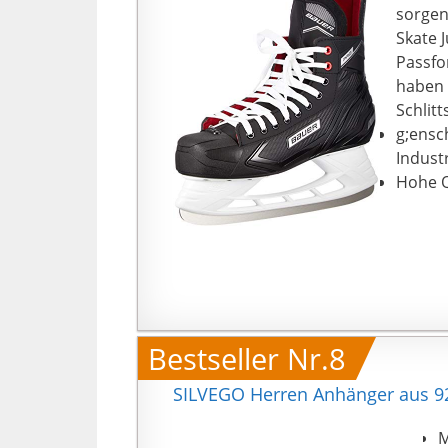
sorgen
Skate 
Passfor
haben 
Schlit
g;ensc
Industr
Hohe Q
Bestseller Nr.8
SILVEGO Herren Anhänger aus 925
M