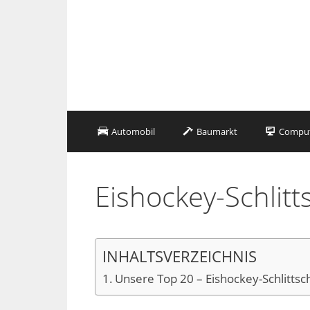
Zum
Inhalt
springen
Automobil
Baumarkt
Compute
Eishockey-Schlit
INHALTSVERZEICHNIS
Unsere Top 20 – Eishockey-Schlitts