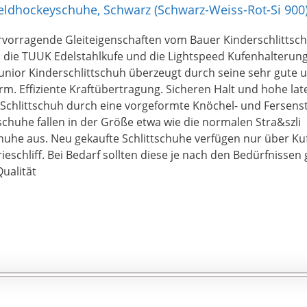
eldhockeyschuhe, Schwarz (Schwarz-Weiss-Rot-Si 900)
rvorragende Gleiteigenschaften vom Bauer Kinderschlittsch
 die TUUK Edelstahlkufe und die Lightspeed Kufenhalterung
Junior Kinderschlittschuh überzeugt durch seine sehr gut
m. Effiziente Kraftübertragung. Sicheren Halt und hohe later
Schlittschuh durch eine vorgeformte Knöchel- und Fersenst
tschuhe fallen in der Größe etwa wie die normalen Stra&szli
huhe aus. Neu gekaufte Schlittschuhe verfügen nur über Ku
ieschliff. Bei Bedarf sollten diese je nach den Bedürfnissen
ualität