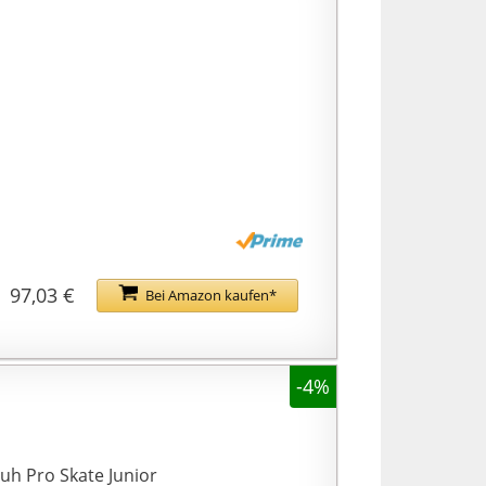
97,03 €
Bei Amazon kaufen*
-4%
U
uh Pro Skate Junior