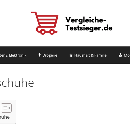
r & Elektronik
Drogerie
Haushalt & Familie
Mo
tschuhe
chuhe