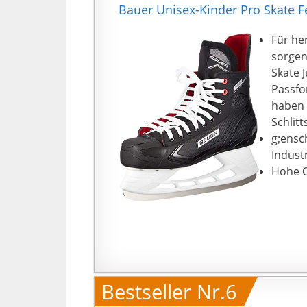
Bauer Unisex-Kinder Pro Skate F
Für he
sorgen
Skate 
Passfor
haben 
Schlit
g;ensc
Industr
Hohe Q
Bestseller Nr.6