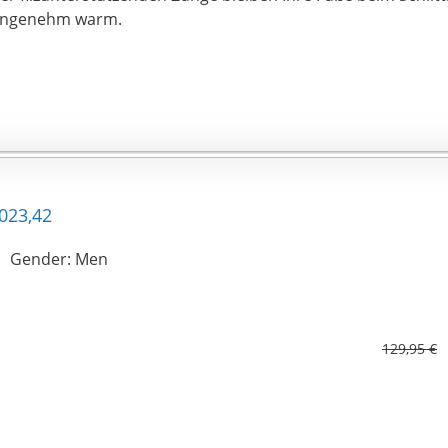
ngenehm warm.
023,42
Gender: Men
129,95 €