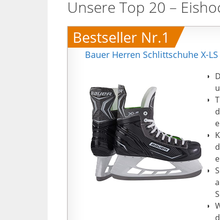
Unsere Top 20 – Eisho
Bestseller Nr.1
Bauer Herren Schlittschuhe X-LS 
D
u
T
d
e
K
d
e
S
a
S
W
d