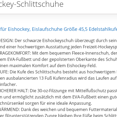
ckey-Schlittschuhe
für Eishockey, Eislaufschuhe Größe 45,5 Edelstahlkuf
ESIGN: Der schwarze Eishockeyschuh überzeugt durch sei
nd einer hochwertigen Ausstattung jeden Freizeit-Hockeyspi
RAGEKOMFORT: Mit dem bequemen Fleece-Innenschuh, dem
em EVA-Fußbett und der gepolsterten Oberkante des Schuh
inen maximalen Komfort auf dem Eishockey-Feld.
UFE: Die Kufe des Schlittschuhs besteht aus hochwertigem 
en ausbalancierten 13 Fuß Kufenradius wird das Laufen au
infacher.
ICHERER HALT: Die 30-oz-Filzzunge mit Mittelfußschutz pass
n und ermöglicht zusätzlich mit dem EVA-Fußbett einen gut
chnürsenkel sorgen für eine ideale Anpassung.
ÄRMEND: Dank des weichen und bequemen Futtermaterial
er filzunterstützenden Zunge bleiben Ihre Füße beim Schli