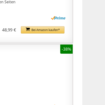
en Seiten
48,99 €
Bei Amazon kaufen*
-38%