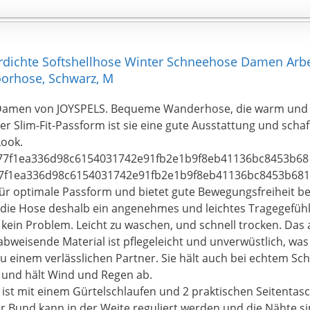
dichte Softshellhose Winter Schneehose Damen Ar
rhose, Schwarz, M
 Damen von JOYSPELS. Bequeme Wanderhose, die warm und t
r Slim-Fit-Passform ist sie eine gute Ausstattung und schaff
Look.
77f1ea336d98c6154031742e91fb2e1b9f8eb41136bc8453b681
7f1ea336d98c6154031742e91fb2e1b9f8eb41136bc8453b6816
t für optimale Passform und bietet gute Bewegungsfreiheit 
t die Hose deshalb ein angenehmes und leichtes Tragegefühl
t kein Problem. Leicht zu waschen, und schnell trocken. Da
bweisende Material ist pflegeleicht und unverwüstlich, was
zu einem verlässlichen Partner. Sie hält auch bei echtem S
und hält Wind und Regen ab.
ist mit einem Gürtelschlaufen und 2 praktischen Seitentas
r Bund kann in der Weite reguliert werden und die Nähte si