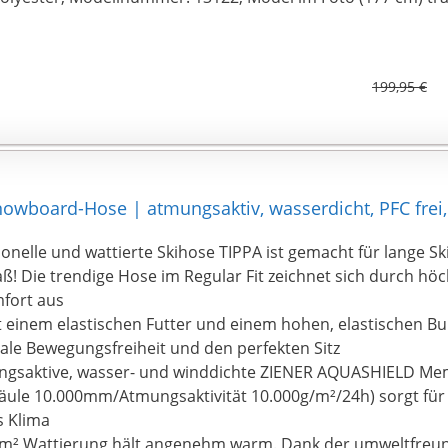
199,95 €
wboard-Hose | atmungsaktiv, wasserdicht, PFC frei,
ionelle und wattierte Skihose TIPPA ist gemacht für lange S
ß! Die trendige Hose im Regular Fit zeichnet sich durch hö
fort aus
it einem elastischen Futter und einem hohen, elastischen B
ale Bewegungsfreiheit und den perfekten Sitz
ngsaktive, wasser- und winddichte ZIENER AQUASHIELD M
äule 10.000mm/Atmungsaktivität 10.000g/m²/24h) sorgt fü
s Klima
/m² Wattierung hält angenehm warm. Dank der umweltfreu