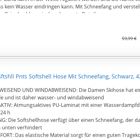
ss kein Wasser eindringen kann. Mit Schneefang und verste
m Beinabschluss sind auch smarte Details.
 für Wanderer. Auch eine perfekt Hose, die für Radfahren, 
änge mit dem Hund, Skifahren und andere Wintersportarten
59,99 €
tshll Pnts Softshell Hose Mit Schneefang, Schwarz, 
EISEND UND WINDABWEISEND: Die Damen Skihose hat ei
e und ist daher wasser- und windabweisend
IV: Atmungsaktives PU-Laminat mit einer Wasserdampfdu
/24 h
: Die Softshellhose verfügt über einen Schneefang, der d
 unten verhindert
RT: Das elastische Material sorgt für einen guten Tragek