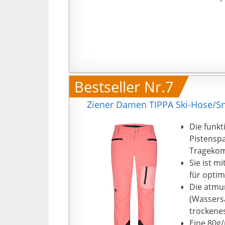
Bestseller Nr.7
Ziener Damen TIPPA Ski-Hose/Sno
Die funkt
Pistenspa
Tragekom
Sie ist m
für optim
Die atmu
(Wassers
trockene
Eine 80g