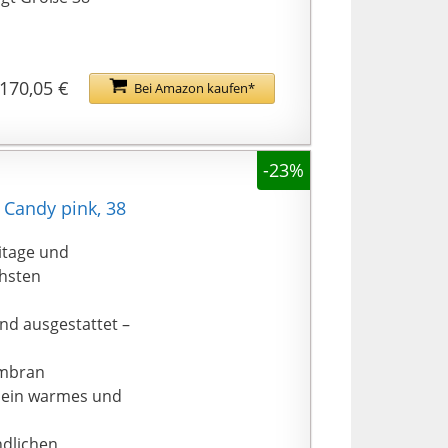
170,05 €
Bei Amazon kaufen*
-23%
 Candy pink, 38
kitage und
chsten
und ausgestattet –
embran
r ein warmes und
ndlichen