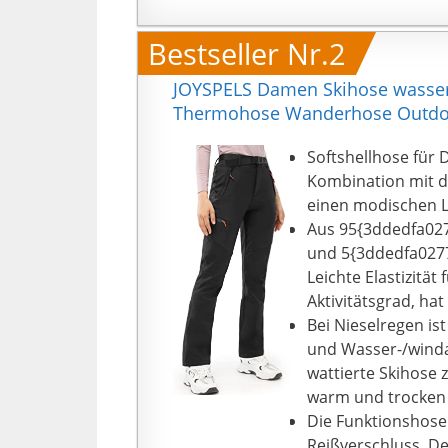
Bestseller Nr.2
JOYSPELS Damen Skihose wasser
Thermohose Wanderhose Outdoo
Softshellhose für
Kombination mit de
einen modischen 
Aus 95{3ddedfa02
und 5{3ddedfa027
Leichte Elastizitä
Aktivitätsgrad, ha
Bei Nieselregen is
und Wasser-/winda
wattierte Skihose 
warm und trocken 
Die Funktionshose 
Reißverschluss. De