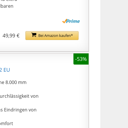
llbaren
Klettern,
 geeignet ist.
49,99 €
Bei Amazon kaufen*
-53%
42 EU
ne 8.000 mm
rchlässigkeit von
as Eindringen von
omfort