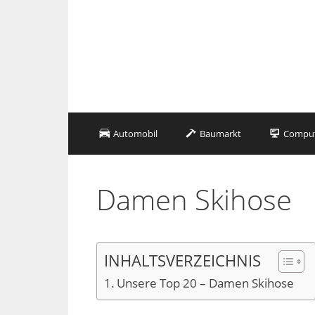
Zum
Inhalt
springen
Automobil
Baumarkt
Compute
Damen Skihose
INHALTSVERZEICHNIS
Unsere Top 20 – Damen Skihose