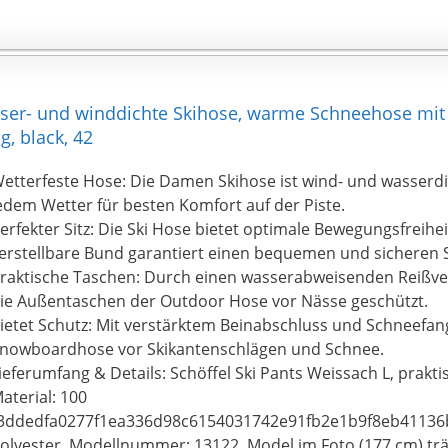
ser- und winddichte Skihose, warme Schneehose mit
, black, 42
etterfeste Hose: Die Damen Skihose ist wind- und wasserdi
edem Wetter für besten Komfort auf der Piste.
erfekter Sitz: Die Ski Hose bietet optimale Bewegungsfreihe
erstellbare Bund garantiert einen bequemen und sicheren S
raktische Taschen: Durch einen wasserabweisenden Reißve
ie Außentaschen der Outdoor Hose vor Nässe geschützt.
ietet Schutz: Mit verstärktem Beinabschluss und Schneefang
nowboardhose vor Skikantenschlägen und Schnee.
ieferumfang & Details: Schöffel Ski Pants Weissach L, prakti
aterial: 100
3ddedfa0277f1ea336d98c6154031742e91fb2e1b9f8eb41136
olyester, Modellnummer: 13122, Model im Foto (177 cm) tr