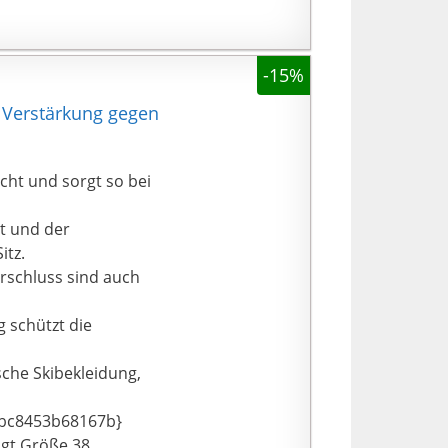
-15%
 Verstärkung gegen
cht und sorgt so bei
it und der
itz.
rschluss sind auch
 schützt die
sche Skibekleidung,
bc8453b68167b}
ägt Größe 38