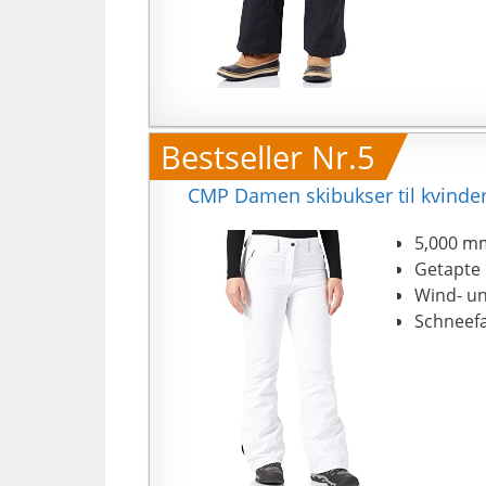
Bestseller Nr.5
CMP Damen skibukser til kvinde
5,000 m
Getapte
Wind- u
Schneefa