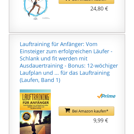
IMMER IM BLICK.
24,80 €
✅ 𝟲 𝗚𝗿𝗶𝗳𝗳𝗲 𝗳𝘂̈𝗿 𝗺𝗲𝗵𝗿
𝗠𝘂𝘀𝗸𝗲𝗹𝗻: Mit dem
kompakten, nur 1240 x
860 x 1870cm großen
Crosstrainer behalten
Lauftraining für Anfänger: Vom
Sie Ihre Arme immer in
Einsteiger zum erfolgreichen Läufer -
perfekter Position. Er
Schlank und fit werden mit
bietet gleich 6
Ausdauertraining - Bonus: 12-wöchiger
verschiedene feste und
Laufplan und ... für das Lauftraining
bewegliche
(Laufen, Band 1)
Griffmöglichkeiten. Sie
erzeugen ein
natürliches Laufgefühl,
während sie dabei
helfen, Ihre
Bei Amazon kaufen*
Armmuskulatur
9,99 €
konstant aufzubauen.
BESTELLEN SIE JETZT