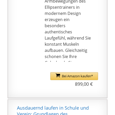
Armbewegungen des
Ellipsentrainers in
modernem Design
erzeugen ein
besonders
authentisches
Laufgefühl, während Sie
konstant Muskeln
aufbauen. Gleichzeitig
schonen Sie Ihre
Gelenke, da Sie
jederzeit auf
abfederndem und
Bei Amazon kaufen*
rutschfestem
899,00 €
Untergrund unterwegs
sind. Für ein GESUNDES
WACHSTUM UND
MAXIMALE FITNESS.
Ausdauernd laufen in Schule und
✅ 𝗜𝗺𝗺𝗲𝗿 𝗲𝘅𝘁𝗿𝗲𝗺
Verein: Grundlagen des