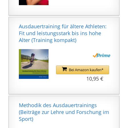
ZU JEDER TAG- UND
NACHTZEIT ANS LIMIT.
✅𝗗𝗜𝗘 𝗦𝗣𝗢𝗥𝗧𝗦𝗧𝗘𝗖𝗛
Ausdauertraining für ältere Athleten:
𝗟𝗜𝗩𝗘 𝗘𝗫𝗣𝗘𝗥𝗜𝗘𝗡𝗖𝗘:
Fit und leistungsstark bis ins hohe
Erleben Sie jetzt Next-
Alter (Training kompakt)
Level Fitness und
trainieren Sie
gemeinsam mit Profi-
Trainern und fordern
Sie sich und die
Bei Amazon kaufen*
Community zu
10,95 €
spannenden Challenges
um Reward
Leaderboards heraus.
Yoga, Bodysports oder
Methodik des Ausdauertrainings
mit leckeren Rezepten
(Beiträge zur Lehre und Forschung im
abnehmen? Alles
Sport)
inklusive und ganz