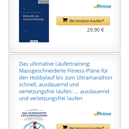
OHNE Abo-Kosten
✅ 𝗠𝗼𝗱𝗲𝗿𝗻𝗲 𝗠𝘂𝗹𝘁𝗶
𝗠𝗲𝗱𝗶𝗮-𝗞𝗼𝗻𝘀𝗼𝗹𝗲:
Bei Amazon kaufen*
Messen und speichern
Sie wichtige Fitness-
29,90 €
Daten mit der
integrierten
Multimedia-Konsole
des Crosstrainers. 12 +
6 interaktive
Das ultimative Läufertraining:
Streckenvideos, HRC
Massgeschneiderte Fitness-Pläne für
Modus und
den Hobbylauf bis zum Ultramarathon
Wettkampfmodus sind
schnell, ausdauernd und
darauf bereits
verletzungsfrei laufen: ... ausdauernd
vorinstalliert. Steigern
und verletzungsfrei laufen
Sie Ihre Fitness maximal
abwechslungsreich und
BEHALTEN SIE IHRE
WEITERENTWICKLUNG
Bei Amazon kaufen*