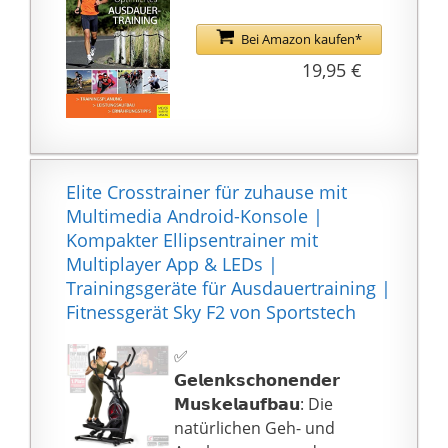
Bei Amazon kaufen*
19,95 €
Elite Crosstrainer für zuhause mit
Multimedia Android-Konsole |
Kompakter Ellipsentrainer mit
Multiplayer App & LEDs |
Trainingsgeräte für Ausdauertraining |
Fitnessgerät Sky F2 von Sportstech
✅
𝗚𝗲𝗹𝗲𝗻𝗸𝘀𝗰𝗵𝗼𝗻𝗲𝗻𝗱𝗲𝗿
𝗠𝘂𝘀𝗸𝗲𝗹𝗮𝘂𝗳𝗯𝗮𝘂: Die
natürlichen Geh- und