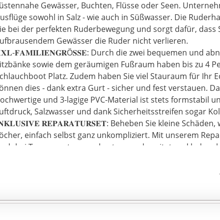
wei Paddelhalter | Inkl. zwei Aluminiumpaddel | Sicherheitsv
üstennahe Gewässer, Buchten, Flüsse oder Seen. Unternehm
ußpumpe | Inkl. Reparaturkit
usflüge sowohl in Salz - wie auch in Süßwasser. Die Ruderh
ie bei der perfekten Ruderbewegung und sorgt dafür, dass 
ufbrausendem Gewässer die Ruder nicht verlieren.
𝐗𝐋-𝐅𝐀𝐌𝐈𝐋𝐈𝐄𝐍𝐆𝐑Ö𝐒𝐒𝐄: Durch die zwei bequemen und
itzbänke sowie dem geräumigen Fußraum haben bis zu 4 P
chlauchboot Platz. Zudem haben Sie viel Stauraum für Ihr
önnen dies - dank extra Gurt - sicher und fest verstauen. D
ochwertige und 3-lagige PVC-Material ist stets formstabil 
uftdruck, Salzwasser und dank Sicherheitsstreifen sogar Kol
𝐍𝐊𝐋𝐔𝐒𝐈𝐕𝐄 𝐑𝐄𝐏𝐀𝐑𝐀𝐓𝐔𝐑𝐒𝐄𝐓: Beheben Sie kleine Schäde
öcher, einfach selbst ganz unkompliziert. Mit unserem Repa
uch bei Touren unterwegs bestens vorbereitet und haben 
hrem Sportboot. Trotzen Sie Winden bis zu einer Windstärk
is zu 2 Metern - sicher und komfortabel können Sie sich in
türzen oder auf Angeltrips mit Freunden und Bekannten ge
𝐂𝐇𝐍𝐄𝐋𝐋𝐄 𝐔𝐍𝐃 𝐄𝐈𝐍𝐅𝐀𝐂𝐇𝐄 𝐈𝐍𝐁𝐄𝐓𝐑𝐈𝐄𝐁𝐍𝐀𝐇𝐌𝐄: Mit de
uftpumpe können Sie die vier Luftkammern sehr schnell und 
ersorgen. Legen Sie nur noch die hochwertigen Aluminium-