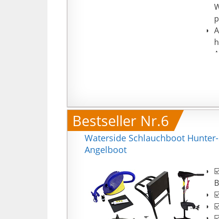
W
p
A
h
A
Bestseller Nr.6
Waterside Schlauchboot Hunter-S
Angelboot
☑
B
☑
☑
☑