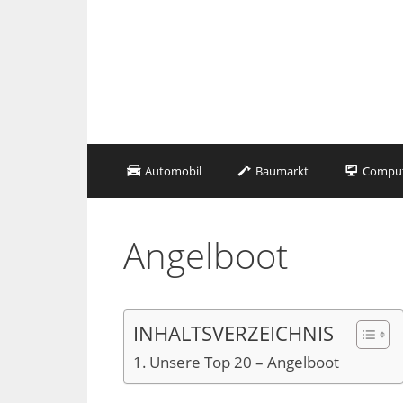
Zum
Inhalt
springen
Automobil
Baumarkt
Compute
Angelboot
INHALTSVERZEICHNIS
Unsere Top 20 – Angelboot