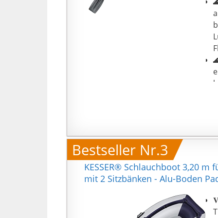

a
b
L
F

e
h
G
L

K
i
Bestseller Nr.3
k
g
KESSER® Schlauchboot 3,20 m fü

mit 2 Sitzbänken - Alu-Boden P
Z
m

P
T