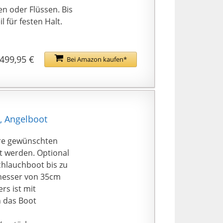
en oder Flüssen. Bis
 für festen Halt.
499,95 €
Bei Amazon kaufen*
, Angelboot
hre gewünschten
t werden. Optional
chlauchboot bis zu
messer von 35cm
rs ist mit
n das Boot