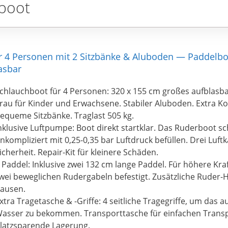
boot
ür 4 Personen mit 2 Sitzbänke & Aluboden — Paddelb
asbar
chlauchboot für 4 Personen: 320 x 155 cm großes aufblasb
rau für Kinder und Erwachsene. Stabiler Aluboden. Extra K
equeme Sitzbänke. Traglast 505 kg.
nklusive Luftpumpe: Boot direkt startklar. Das Ruderboot sc
nkompliziert mit 0,25-0,35 bar Luftdruck befüllen. Drei Lu
icherheit. Repair-Kit für kleinere Schäden.
 Paddel: Inklusive zwei 132 cm lange Paddel. Für höhere Kr
wei beweglichen Rudergabeln befestigt. Zusätzliche Ruder-H
ausen.
xtra Tragetasche & -Griffe: 4 seitliche Tragegriffe, um das a
asser zu bekommen. Transporttasche für einfachen Trans
latzsparende Lagerung.