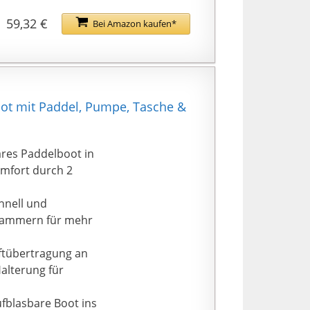
egende Lineal, um die
59,32 €
Bei Amazon kaufen*
oot mit Paddel, Pumpe, Tasche &
ares Paddelboot in
omfort durch 2
hnell und
ftkammern für mehr
aftübertragung an
alterung für
ufblasbare Boot ins