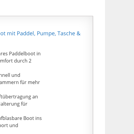
oot mit Paddel, Pumpe, Tasche &
ares Paddelboot in
omfort durch 2
hnell und
ftkammern für mehr
aftübertragung an
alterung für
ufblasbare Boot ins
port und