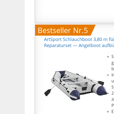
Bestseller Nr.5
ArtSport Schlauchboot 3,80 m f
Reparaturset — Angelboot aufbl
S
g
b
I
u
S
2
z
P
E