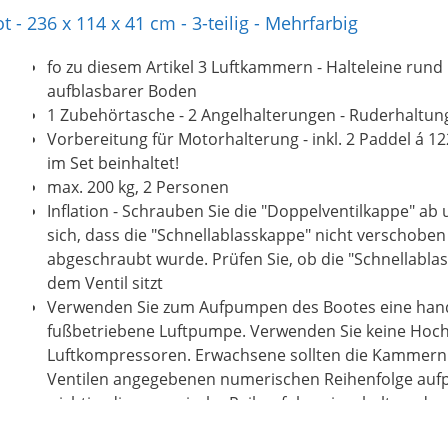
nd befestigen Sie die Sitzbänke sowie die Paddel und legen S
- 236 x 114 x 41 cm - 3-teilig - Mehrfarbig
aximale Belastbarkeit von bis zu 505 kg garantiert jede Me
m die Welt sicher und entspannt aus anderen Perspektive
fo zu diesem Artikel 3 Luftkammern - Halteleine rund
önnen.
aufblasbarer Boden
𝐎𝐓𝐎𝐑 𝐔𝐍𝐃 𝐙𝐔𝐁𝐄𝐇Ö𝐑: Für mehr Beschleunigung können
1 Zubehörtasche - 2 Angelhalterungen - Ruderhaltu
ummiboot mit einem Außenbordmotor bis maximal 15 PS 
Vorbereitung für Motorhalterung - inkl. 2 Paddel á
ie Fahrt auf und geniessen Sie die entspannte Reise auf d
im Set beinhaltet!
mfangreiche Zubehör macht das Motorboot perfekt und be
max. 200 kg, 2 Personen
uftpumpe, 2x Paddel, Reparaturset und praktischer Trageta
Inflation - Schrauben Sie die "Doppelventilkappe" ab
sich, dass die "Schnellablasskappe" nicht verschoben
abgeschraubt wurde. Prüfen Sie, ob die "Schnellabla
dem Ventil sitzt
Verwenden Sie zum Aufpumpen des Bootes eine han
fußbetriebene Luftpumpe. Verwenden Sie keine Hoc
Luftkompressoren. Erwachsene sollten die Kammern 
Ventilen angegebenen numerischen Reihenfolge aufp
wichtig, die numerische Reihenfolge einzuhalten, da 
richtig aufgepumpt werden kann. Füllen Sie jede Kamme