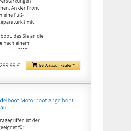
 Verstärkungen
ihen. An der Front
m eine Fuß-
eparaturkit mit
boot, das Sie an die
de nach einem
serfeste PVC
trennten
299,99 €
Bei Amazon kaufen*
d auch für
gen Drills
ern. Seine
 auf dem Hunter
ommen werde können.
ddelboot Motorboot Angelboot -
hmbare Sitzbänke |
rau
 35cm große Tubes
 Benutzbar bis 2+1
n Tragegriffen ist der
rung erhältlich |
geeignet für