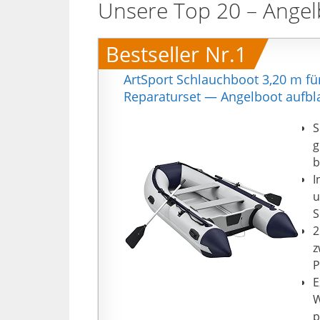
Unsere Top 20 – Angel
Bestseller Nr.1
ArtSport Schlauchboot 3,20 m f
Reparaturset — Angelboot aufbl
S
g
b
I
u
S
2
z
P
E
W
p