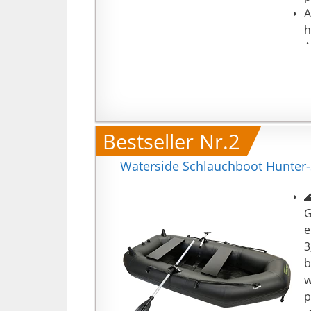
A
h
A
Bestseller Nr.2
Waterside Schlauchboot Hunter-

G
e
3
b
w
p