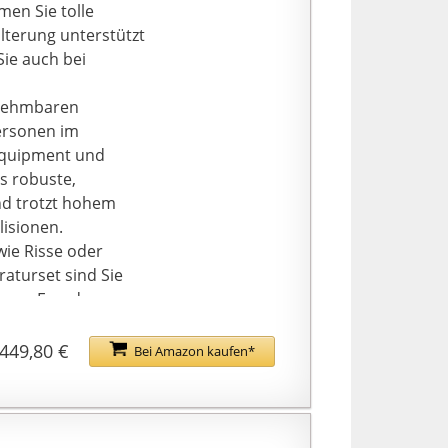
entile | Inkl.
en Sie tolle
alterung unterstützt
Sie auch bei
 abnehmbaren
ersonen im
 Equipment und
as robuste,
und trotzt hohem
lisionen.
n, wie Risse oder
raturset sind Sie
lange Freude an
e 6 und Wellen von
 das Abenteuer
449,80 €
Bei Amazon kaufen*
hen.
r mitgelieferten
leicht mit Luft
Bodenplatten ein