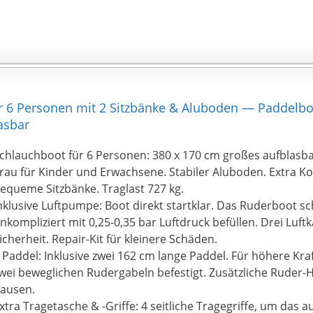
anfühlt, aber NICHT hart ist. Verwenden Sie das beili
Hauptkammer auf korrekten Füllstand zu prüfen
ür 6 Personen mit 2 Sitzbänke & Aluboden — Paddelb
asbar
chlauchboot für 6 Personen: 380 x 170 cm großes aufblasb
rau für Kinder und Erwachsene. Stabiler Aluboden. Extra K
equeme Sitzbänke. Traglast 727 kg.
nklusive Luftpumpe: Boot direkt startklar. Das Ruderboot sc
nkompliziert mit 0,25-0,35 bar Luftdruck befüllen. Drei Lu
icherheit. Repair-Kit für kleinere Schäden.
 Paddel: Inklusive zwei 162 cm lange Paddel. Für höhere Kr
wei beweglichen Rudergabeln befestigt. Zusätzliche Ruder-H
ausen.
xtra Tragetasche & -Griffe: 4 seitliche Tragegriffe, um das a