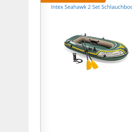
u
Intex Seahawk 2 Set Schlauchboot 
m
u
k

G
S
u
L