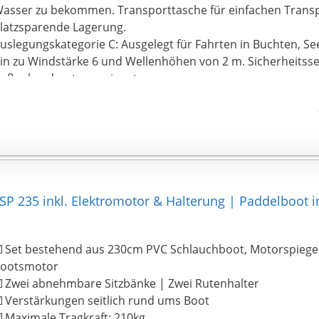
asser zu bekommen. Transporttasche für einfachen Trans
latzsparende Lagerung.
uslegungskategorie C: Ausgelegt für Fahrten in Buchten, Se
in zu Windstärke 6 und Wellenhöhen von 2 m. Sicherheitsseil
ußenbordmotor geeignet.
P 235 inkl. Elektromotor & Halterung | Paddelboot i
️ Set bestehend aus 230cm PVC Schlauchboot, Motorspiegel
ootsmotor
️ Zwei abnehmbare Sitzbänke | Zwei Rutenhalter
️ Verstärkungen seitlich rund ums Boot
️ Maximale Tragkraft: 210kg