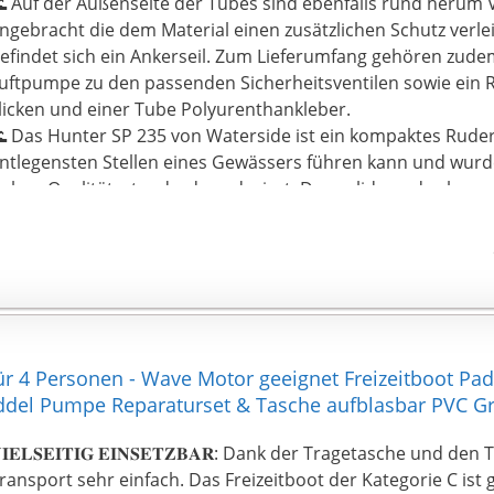
 Auf der Außenseite der Tubes sind ebenfalls rund herum
ngebracht die dem Material einen zusätzlichen Schutz verle
efindet sich ein Ankerseil. Zum Lieferumfang gehören zude
uftpumpe zu den passenden Sicherheitsventilen sowie ein R
licken und einer Tube Polyurenthankleber.
 Das Hunter SP 235 von Waterside ist ein kompaktes Ruder
ntlegensten Stellen eines Gewässers führen kann und wur
ohen Qualitätsstandard produziert. Das solide und salzwas
ewebe hat eine Stärke von 0,9mm und besteht aus zwei ge
uftkammern, die eine maximale Tragkraft von 210kg bieten.
 Dieses Boot ist ideal darauf ausgelegt davon zu angeln un
arpfenfischer zum Auslegen von Montagen und bei schwieri
nsbesondere bei hinderlichen oder pflanzenreichen Gewäss
ompakte Größe von 230cm hat einiges zu bieten. So finden
leich zwei Personen auf Sitzbänken platz, die auch abgen
r 4 Personen - Wave Motor geeignet Freizeitboot Pa
 Hergestellt aus 0,9mm starkem PVC Gewebe | Zwei abne
addel Pumpe Reparaturset & Tasche aufblasbar PVC G
wei Rutenhalter | Verstärkungen seitlich rund ums Boot |
it zwei getrennten Kammern | Maximale Tragkraft: 210kg |
𝐈𝐄𝐋𝐒𝐄𝐈𝐓𝐈𝐆 𝐄𝐈𝐍𝐒𝐄𝐓𝐙𝐁𝐀𝐑: Dank der Tragetasche und de
ersonen | Vier Stabile Bodenplatten | Optionale Motorhalte
ransport sehr einfach. Das Freizeitboot der Kategorie C ist 