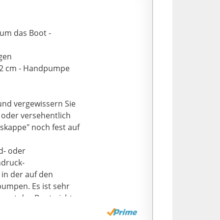
ie los. Eine
nge Spaß und Platz
n erkunden zu
 um das Boot -
 Sie Ihr aufblasbares
ngen
aufrüsten. Nehmen
 122 cm - Handpumpe
em Wasser. Das
steht aus
sche.
 und vergewissern Sie
 oder versehentlich
sskappe" noch fest auf
d- oder
hdruck-
in der auf den
umpen. Es ist sehr
sonst das Boot nicht
r, bis sie sich steif