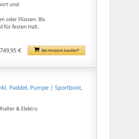
port und
en oder Flüssen. Bis
 für festen Halt.
749,95 €
Bei Amazon kaufen*
nkl. Paddel, Pumpe | Sportboot,
halter & Elektro